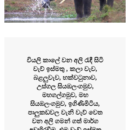
වියලි කාලේ වන අලි රැඳී සිටි
වැව් ඉස්මතු , කලා වැව,
බළලුවැව, හක්වටුනාව,
උස්ගල සියඹලංගමුව,
මහගල්ගමුව, මහ
සියඹලංගමුව, ඉගිණිමිටිය,
පාලුකඩවල වැනි වැව් වෙත
වන අලි ගමන් ගත් මාර්ග
අවහිරවීම, එම වැව් ඉස්මතු