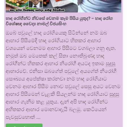
හෘද රෝගීන්ට නිවසේ වෙනම කෑම පිසිය යුතුද? – හෘද රෝග
විශේෂඥ වෛද්‍ය නාමල් විජයසිංහ
ඔබේ පවුලේ හෘද රෝගියෙකු සිටින්නේ නම් ඔබ
ආහාර පිසීමේදී හෘද රෝගියාට හිතකර ආහාර
වශයෙන් වෙනමම ආහාර පිසීමට වගබලා ගනු ඇත.
නමුත් ඔබ මෙතෙක් කල් සිතා නොතිබුණද හෘද
රෝගීන්ට හිතකර ආහාර නිරෝගී අයටද ඉතාම සුදුසු
ආහාරවේ. එනිසා ඔබගේත් පවුලේ අයගේත් නිරෝගී
සෞඛ්‍යය අපේක්ෂා කරනවා නම් හෘද රෝගියාට
වෙනම ආහාර පිසීම නොව පවුලේ සෙසු අයට වෙනම
ආහාර පිසීමෙන් වැළකී සියලන්ම හෘද රෝගියාට සුදුසු
ආහාර ගැනීම කළ යුතුය. දැන් අපි හෘද රෝගීන්ට
අහිතකර ආහාර මොනවාදැයි බලමු. කෙටියෙන්
පැවසුවහොත් …