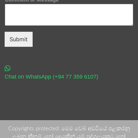
Submit
Chat on WhatsApp (+94 77 359 6107)
Copyrights protected: මෙම වෙබ් අඩවියේ පළකරනු
ලබන කිනම් හෝ දෙයකින් යම් පුද්ගලයකුට හෝ