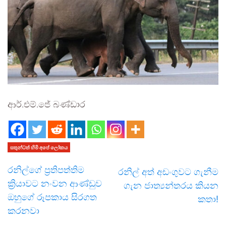
ආර්.එම්.ජේ බණ්ඩාර
සතුන්ටත් හිමි අපේ ලෝකය
රනිල්ගේ ප්‍රතිපත්තිම
රනිල් අත් අඩංගුවට ගැනීම
ක්‍රියාවට නංවන ආණ්ඩුව
ගැන ජාත්‍යන්තරය කියන
ඔහුගේ රූපකාය සිරගත
කතා!
කරනවා