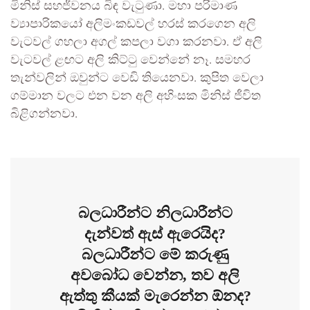
මිනිස් සහජීවනය බිඳ වැටුණා. මහා පරිමාණ
ව්‍යාපාරිකයෝ අලිමංකඩවල් හරස් කරගෙන අලි
වැටවල් ගහලා අගල් කපලා වගා කරනවා. ඒ අලි
වැටවල් ළඟට අලි කිට්ටු වෙන්නේ නෑ. සමහර
තැන්වලින් ඔවුන්ට වෙඩි තියෙනවා. කුපිත වෙලා
ගම්මාන වලට එන වන අලි අහිංසක මිනිස් ජීවිත
බිළිගන්නවා.
බලධාරීන්ට නිලධාරීන්ට
දැන්වත් ඇස් ඇරෙයිද?
බලධාරීන්ට මේ කරුණු
අවබෝධ වෙන්න, තව අලි
ඇත්තු කීයක් මැරෙන්න ඕනද?