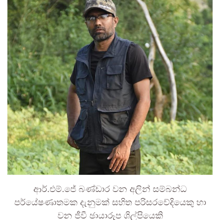
ආර්.එම්.ජේ බණ්ඩාර වන අලින් සම්බන්ධ
පර්යේෂණාතමක දැනුමක් සහිත පරිසරවේදියෙකු හා
වන ජීවී ඡායාරූප ශිල්පියෙකි