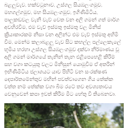
බළලුවැව, හක්වටුනාව, උස්ගල සියඹලංගමුව,
මහගල්ගමුව, මහ සියඹලංගමුව, ඉගිණිමිටිය,
පාලුකඩවල වැනි වැව් වෙත වන අලි ගමන් ගත් මාර්ග
අවහිරවීම, එම වැව් ඉස්මතු ඉස්මතු වල මිනිස්
ක්‍රියාකාරකම් නිසා වන අලින්ට එම වැව් ඉස්මතු අහිමි
වීම, මෙන්ම කලාබළලු වැව සිට කහල්ල පල්ලෙකැලේ
භූමිය හරහා උස්ගල සියඹලංගමුව දක්වා නිර්මාණය වූ
අලි ගමන් මාර්ගයේ තැනින් තැන එළිපෙහෙළි කිරීම්
සහ වගා කටයුතු වලට මිනිසුන් යොමුවීම ඒ අතරින්
ඉඟිණිමිටිය ජලාශයට යාව පිහිටි වන සංරක්ෂණ
දෙපාර්තමේන්තුව මඟින් පවත්වාගෙන ගිය තේක්ක
වත්ත නම් තේක්ක වගා බිම රටේ තව අවශ්‍යතාවය
වෙනුවෙන් කපා ඉවත් කිරීම මීට හේතු වී තිබෙනවා.