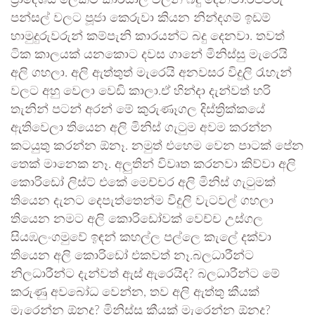
ප්‍රාදේශීය ලේකම් කාර්යාල වලින් බදු දෙනවා.රජවරු
පන්සල් වලට පූජා කෙරුවා කියන නින්දගම් ඉඩම්
හාමුදුරුවරුන් කම්පැනි කාරයන්ට බදු දෙනවා. තවත්
ටික කාලයක් යනකොට දවස ගානේ මිනිස්සු මැරෙයි
අලි ගහලා. අලි ඇත්තුත් මැරෙයි අනවසර විදුලි රැහැන්
වලට අහු වෙලා වෙඩි කාලා.ඒ හින්දා දැන්වත් හරි
තැනින් පටන් අරන් මේ කුරුණෑගල දිස්ත්‍රික්කයේ
ඇතිවෙලා තියෙන අලි මිනිස් ගැටුම අවම කරන්න
කටයුතු කරන්න ඕනෑ. නමුත් එහෙම වෙන පාටක් පේන
තෙක් මානෙක නෑ. අලුතින් විවෘත කරනවා කිව්වා අලි
කොරිඩෝ ලිස්ට් එකේ මෙච්චර අලි මිනිස් ගැටුමක්
තියෙන දැනට දෙපැත්තෙන්ම විදුලි වැටවල් ගහලා
තියෙන නමට අලි කොරිඩෝවක් වෙච්ච උස්ගල
සියඹලංගමුවේ ඉඳන් කහල්ල පල්ලෙ කැලේ දක්වා
තියෙන අලි කොරිඩෝ එකවත් නෑ.බලධාරීන්ට
නිලධාරීන්ට දැන්වත් ඇස් ඇරෙයිද? බලධාරීන්ට මේ
කරුණු අවබෝධ වෙන්න, තව අලි ඇත්තු කීයක්
මැරෙන්න ඕනද? මිනිස්සු කීයක් මැරෙන්න ඕනද?