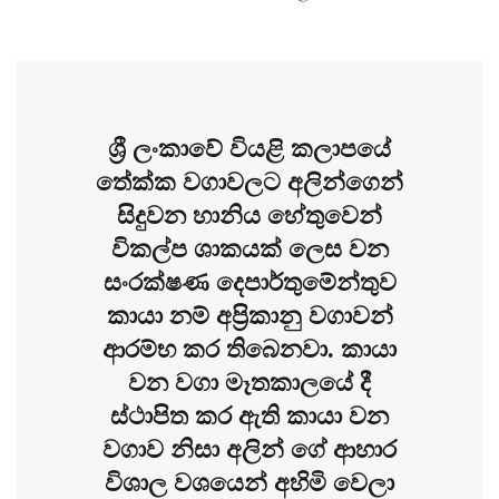
ශ්‍රී ලංකාවේ වියළි කලාපයේ
තේක්ක වගාවලට අලින්ගෙන්
සිදුවන හානිය හේතුවෙන්
විකල්ප ශාකයක් ලෙස වන
සංරක්ෂණ දෙපාර්තුමේන්තුව
කායා නම් අප්‍රිකානු වගාවන්
ආරම්භ කර තිබෙනවා. කායා
වන වගා මෑතකාලයේ දී
ස්ථාපිත කර ඇති කායා වන
වගාව නිසා අලින් ගේ ආහාර
විශාල වශයෙන් අහිමි වෙලා