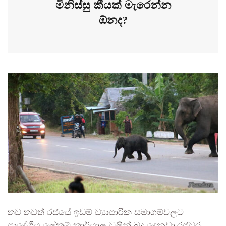
මිනිස්සු කීයක් මැරෙන්න
ඕනද?
තව තවත් රජයේ ඉඩම් ව්‍යාපාරික සමාගම්වලට