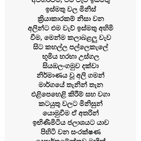
ඉස්මතු වල මිනිස්
ක්‍රියාකාරකම් නිසා වන
අලින්ට එම වැව් ඉස්මතු අහිමි
වීම, මෙන්ම කලාබළලු වැව
සිට කහල්ල පල්ලෙකැලේ
භූමිය හරහා උස්ගල
සියඹලංගමුව දක්වා
නිර්මාණය වූ අලි ගමන්
මාර්ගයේ තැනින් තැන
එළිපෙහෙළි කිරීම් සහ වගා
කටයුතු වලට මිනිසුන්
යොමුවීම ඒ අතරින්
ඉඟිණිමිටිය ජලාශයට යාව
පිහිටි වන සංරක්ෂණ