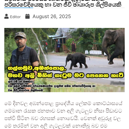
පරිසරවේදියෙකු හා වන ජීවී ඡායාරූප ශිල්පියෙකි
August 26, 2025
Editor
මේ දිනවල අඹන්පොළ ප්‍රාදේශීය ලේකම් කොට්ඨාසයේ
ගම්මාන රැසක ජනතාව වන අලි ගැටලුව නිසා පීඩාවට
පත්වී සිටින බව රහසක් නොවෙයි. වෙනත් අවුරුදු වල
මේ තරමින් වන අලි ගැටලුවක් නොතිබූ බව එම