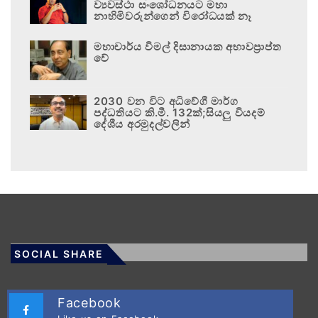
ව්‍යවස්ථා සංශෝධනයට මහා
නාහිමිවරුන්ගෙන් විරෝධයක් නෑ
මහාචාර්ය විමල් දිසානායක අභාවප්‍රාප්ත
වේ
2030 වන විට අධිවේගී මාර්ග
පද්ධතියට කි.මී. 132ක්;සියලු වියදම්
දේශීය අරමුදල්වලින්
SOCIAL SHARE
Facebook