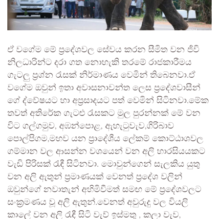
ඒ වගේම මේ ප්‍රදේශවල සේවය කරන සීමිත වන ජිවි
නිලධාරින්ට දරා ගත නොහැකි තරමේ රාජකාරීමය
ගැටලු ප්‍රශ්න රැසක් නිර්මාණය වෙමින් තිබෙනවා.ඒ
වගේම ඔවුන් ඉතා අවාසනාවන්ත ලෙස ප්‍රදේශවාසීන්
ගේ ද්වේෂයට හා අප්‍රසාදයට පත් වෙමින් සිටිනවා.මේක
තවත් අතිරේක ගැටළු රැසකට මුල පුරන්නක් මේ වන
විට ගල්ගමුව, අඹන්පොළ, ඇහැටුවැව,ගිරිබාව
පොල්පිගම,මහව යන ප්‍රාදේශීය ලේකම් කොට්ඨාශවල
ගම්මාන වල ආසන්න වශයෙන් වන අලි හාරසියයකට
වැඩි පිරිසක් රැඳී සිටිනවා. මොවුන්ගෙන් සැලකිය යුතු
වන අලි ඇතුන් ප්‍රමාණයක් වෙනත් ප්‍රදේශ වලින්
ඔවුන්ගේ නවාතැන් අහිමිවීමත් සමඟ මේ ප්‍රදේශවලට
සංක්‍රමණය වූ අලි ඇතුන්.වෙනත් අවුරුදු වල වියලි
කාලේ වන අලි රැඳී සිටි වැව් ඉස්මතු , කලා වැව,