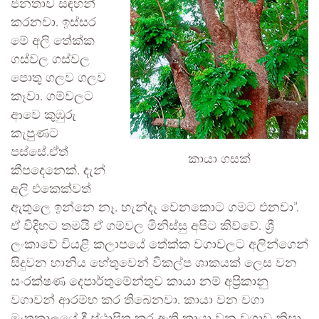
ජනතාව සඳහන්
කරනවා. ඉස්සර
මේ අලි තේක්ක
ගස්වල ගස්වල
පොතු ගලව ගලව
කෑවා. ගම්වලට
ආවෙ කුඹුරු
කැපුණට
පස්සේ.ඒත්
කායා ගසක්
කීපදෙනෙක්. දැන්
අලි එකෙක්වත්
ඇතුලෙ ඉන්නෙ නෑ. හැන්දෑ වෙනකොට ගමට එනවා”.
ඒ විදිහට තමයි ඒ ගම්වල මිනිස්සු අපිට කිව්වේ. ශ්‍රී
ලංකාවේ වියළි කලාපයේ තේක්ක වගාවලට අලින්ගෙන්
සිදුවන හානිය හේතුවෙන් විකල්ප ශාකයක් ලෙස වන
සංරක්ෂණ දෙපාර්තුමේන්තුව කායා නම් අප්‍රිකානු
වගාවන් ආරම්භ කර තිබෙනවා. කායා වන වගා
මෑතකාලයේ දී ස්ථාපිත කර ඇති කායා වන වගාව නිසා