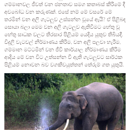
ගම්මානවල ජීවත් වන ජනතාව සමග කතාබස් කිරීමේ දී
අවබෝධ වන කරුණක්. එසේ නම් මේ වසරේ මේ
තරමින් වන අලි ගැටලුව උස්සන්න වූයේ ඇයි? ඒ පිළිබඳ
සොයා බලා මෙම වන අලි ගැටලුව ඇතිවීමට හේතු වූ
හේතු සාධක වලට තිරසාර පිළියම් යෙදිය යුතුව තිබියදී.
විදුලි වැටවල් නිර්මාණය කිරීම, වන අලි පලවා හැරීම,
ගම්මාන මට්ටමින් වන ජීවී කාර්යාල නිර්මාණය කිරීම
ආදිය මේ වන විට උත්සන්න වී ඇති ගැටලුවට සාර්ථක
පිළියම් නොවන බව වගකිවයුත්තන් තේරුම් ගත යුතුයි.