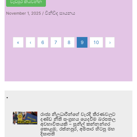
වැඩිපුර කියවන්න
විනිවිද සායනය
November 1, 2025
/
«
‹
6
7
8
9
10
›
.
රාජ්‍ය නිලධාරීන්ගේ වැරදි තීරණවලට
දණ්ඩ නීති සංග්‍රහය යෙදවීම බරපතල
අවභාවිතයකි – සුනිල් කන්නන්ගර
කොළඹ, රත්නපුර, අම්පාර හිටපු මහ
දිසාපති