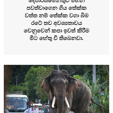
දෙපාර්තමේන්තුව මඟින්
පවත්වාගෙන ගිය තේක්ක
වත්ත නම් තේක්ක වගා බිම
රටේ තව අවශ්‍යතාවය
වෙනුවෙන් කපා ඉවත් කිරීම
මීට හේතු වී තිබෙනවා.