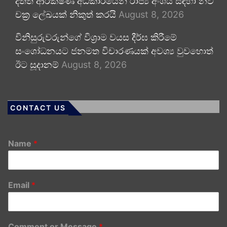
දත්ත ආරක්ෂණ අධිකාරියෙන් රාජ්‍ය අංශය සඳහා නව
චක්‍ර ලේඛයක් නිකුත් කරයි
August 8, 2026
විනිසුරුවරුන්ගේ විශ්‍රාම වයස දීර්ඝ කිරීමේ
සංශෝධනයට ජනමත විචාරණයක් අවශ්‍ය වුවහොත්
ඊට සූදානම්
August 8, 2026
CONTACT US
Name
*
Email
*
Comment or Message
*