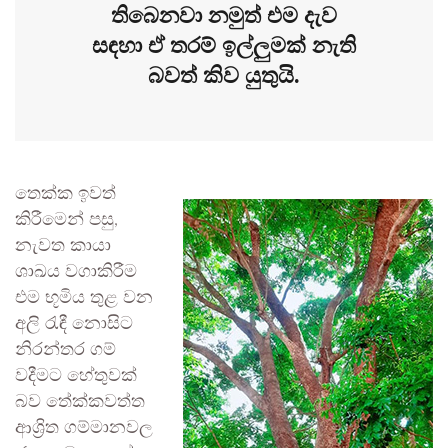
තිබෙනවා නමුත් එම දැව
සඳහා ඒ තරම් ඉල්ලුමක් නැති
බවත් කිව යුතුයි.
තෙක්ක ඉවත්
කිරීමෙන් පසු,
නැවත කායා
ශාඛය වගාකිරීම
එම භූමිය තුළ වන
අලි රැඳී නොසිට
නිරන්තර ගම්
වදීමට හේතුවක්
බව තේක්කවත්ත
ආශ්‍රිත ගම්මානවල