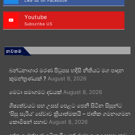
Like us on Facebook
Youtube
Subscribe US
නවතම
බන්ධනාගාර මරණ පිටුපස හදිසි නීතියට මග පාදන
කුමන්ත්‍රණයක් ?
August 8, 2026
මෙටා සමාගමට දඩයක්
August 8, 2026
ශිෂ්‍යත්වයට සහ උසස් පෙළට පෙනී සිටින සිසුන්ට
‘සිසු සැරිය’ සේවාව ක්‍රියාත්මකයි – ජාතික ගමනාගමන
කොමිෂන් සභාව
August 8, 2026