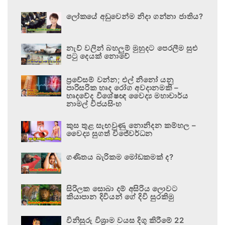
ලෝකයේ අඩුවෙන්ම නිදා ගන්නා ජාතිය?
නැව් වලින් බහලුම් මුහුදට පෙරලීම සුළු
පටු දෙයක් නොවේ
ප්‍රවේසම් වන්න; එල් නිනෝ යනු
පාරිසරික හෘද රෝග අවදානමකි –
හෘදවේද විශේෂඥ වෛද්‍ය මහාචාර්ය
නාමල් විජයසිංහ
කුස තුළ සැඟවුණු නොනිදන කම්හල –
වෛද්‍ය සුගත් විජේවර්ධන
ගණිතය බැරිකම මෝඩකමක් ද?
සිරිලක සොබා දම් අසිරිය ලොවට
කියාපාන දිවියන් ගේ දිවි සුරකිමු
විනිසුරු විශ්‍රාම වයස දිගු කිරීමේ 22