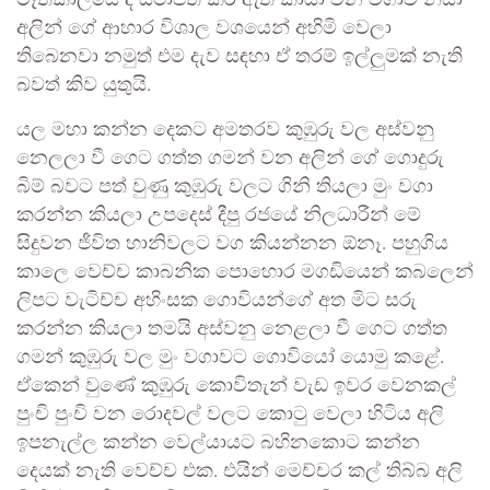
අලින් ගේ ආහාර විශාල වශයෙන් අහිමි වෙලා
තිබෙනවා නමුත් එම දැව සඳහා ඒ තරම් ඉල්ලුමක් නැති
බවත් කිව යුතුයි.
යල මහා කන්න දෙකට අමතරව කුඹුරු වල අස්වනු
නෙලලා වී ගෙට ගත්ත ගමන් වන අලින් ගේ ගොදුරු
බිම් බවට පත් වුණු කුඹුරු වලට ගිනි තියලා මුං වගා
කරන්න කියලා උපදෙස් දීපු රජයේ නිලධාරීන් මේ
සිදුවන ජීවිත හානිවලට වග කියන්නන ඕනෑ. පහුගිය
කාලෙ වෙච්ච කාබනික පොහොර මගඩියෙන් කබලෙන්
ලිපට වැටිච්ච අහිංසක ගොවියන්ගේ අත මිට සරු
කරන්න කියලා තමයි අස්වනු නෙළලා වී ගෙට ගත්ත
ගමන් කුඹුරු වල මුං වගාවට ගොවියෝ යොමු කළේ.
ඒකෙන් වුණේ කුඹුරු කොවිතැන් වැඩ ඉවර වෙනකල්
පුංචි පුංචි වන රොදවල් වලට කොටු වෙලා හිටිය අලි
ඉපනැල්ල කන්න වෙල්යායට බහිනකොට කන්න
දෙයක් නැති වෙච්ච එක. එයින් මෙච්චර කල් තිබ්බ අලි