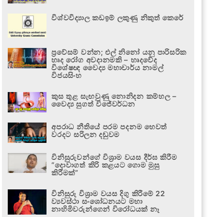
විශ්වවිද්‍යාල කඩඉම් ලකුණු නිකුත් කෙරේ
ප්‍රවේසම් වන්න; එල් නිනෝ යනු පාරිසරික
හෘද රෝග අවදානමකි – හෘදවේද
විශේෂඥ වෛද්‍ය මහාචාර්ය නාමල්
විජයසිංහ
කුස තුළ සැඟවුණු නොනිදන කම්හල –
වෛද්‍ය සුගත් විජේවර්ධන
අපරාධ නීතියේ පරම පදනම හෙවත්
වරදට සරිලන දඬුවම
විනිසුරුවන්ගේ විශ්‍රාම වයස දීර්ඝ කිරීම
“දොවාගත් කිරි කළයට ගොම මුසු
කිරීමක්”
විනිසුරු විශ්‍රාම වයස දිගු කිරීමේ 22
ව්‍යවස්ථා සංශෝධනයට මහා
නාහිමිවරුන්ගෙන් විරෝධයක් නෑ