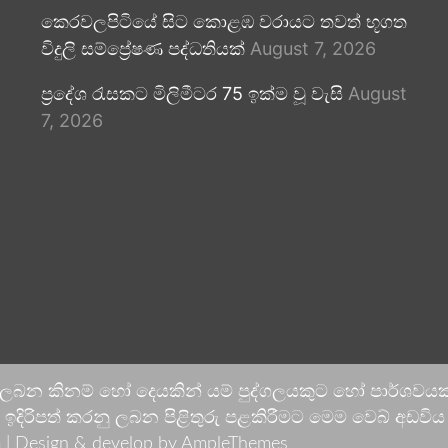
කෙරවලපිටියේ සිට කොළඹ වරායට තවත් භූගත
විදුලි සම්ප්‍රේෂණ පද්ධතියක්
August 7, 2026
ප්‍රදේශ රැසකට මිලිමීටර 75 ඉක්ම වූ වැසි
August
7, 2026
 ලබන කිනම් හෝ දෙයකින් යම් පුද්ගලයකුට හෝ පාර්ශවයකට
දිරිපත් කරනු ලබන පිළිතුරු පළකිරීමට මෙම වෙබ් අඩවිය ආච
 |
Design & develop by AmpleThemes