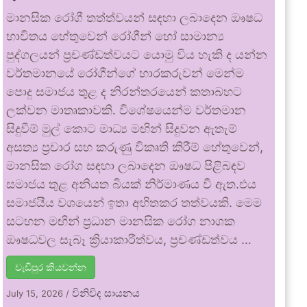
මානසික රෝගී තත්ත්වයන් සඳහා ලබාදෙන ඖෂධ
භාවිතය හේතුවෙන් රෝගීන් හෝ සාමාන්‍ය
පුද්ගලයන් ප්‍රචණ්ඩත්වයට යොමු විය හැකි ද යන්න
වර්තමානයේ රෝගීන්ගේ භාරකරුවන් මෙන්ම
පොදු සමාජය තුළ ද නිරන්තරයෙන් කතාබහට
ලක්වන මාතෘකාවකි. විශේෂයෙන්ම වර්තමාන
සිදුවීම් මුල් කොට මාධ්‍ය මඟින් සිදුවන ඇතැම්
අසත්‍ය ප්‍රචාර සහ කරුණු විකෘති කිරීම් හේතුවෙන්,
මානසික රෝග සඳහා ලබාදෙන ඖෂධ පිළිබඳව
සමාජය තුළ අනියත බියක් නිර්මාණය වී ඇත.එය
සමාජයීය වශයෙන් ඉතා අහිතකර තත්වයකි. මෙම
සටහන මඟින් ප්‍රධාන මානසික රෝග නාශක
ඖෂධවල සැබෑ ක්‍රියාකාරීත්වය, ප්‍රචණ්ඩත්වය …
වැඩිපුර කියවන්න
විනිවිද සායනය
July 15, 2026
/