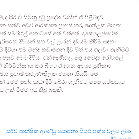
ිර වි සිටිනු දුටු ප්‍රදේශ වාසීන් ඒ පිළිබඳව
වන සත්ව අඩවි ආරක්ෂක ප්‍රභාෂ් කරුණාතිලක මහතා
ේ සමර්හිල් කොටසේ තේ වත්තේ යුකෙලෙප්ස්ටික්
සැරිසරන දිවියන් සහ වල් ඌරන් දඩයම් කිරිම සඳහා
ෙම දිවියා එම මන්ද කඩාගෙන දිව විත් එය ගලවා ගැනීමට
ඇත.පසුව මෙම දිවියා රන්දෙණිගල පශු වෛද්‍ය රෝහලේ
්වින්දනය කර බිමට රැගෙන අවශ්‍ය ප්‍රතිකාර
ක ප්‍රභාෂ් කරුණාතිලක මහතා කියයි. මේ
් මෙම මන්ද කඩා දිවි බේරා ගැනීමට මෙම සත්වයාට
ලක් වීමට ඉඩ තිබූ බවකි.
සර්ව පාක්ෂික ආණ්ඩු යෝජනා සියළු පක්ෂ වලට ලබා