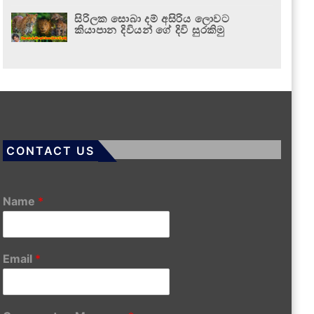
සිරිලක සොබා දම් අසිරිය ලොවට
කියාපාන දිවියන් ගේ දිවි සුරකිමු
CONTACT US
Name
*
Email
*