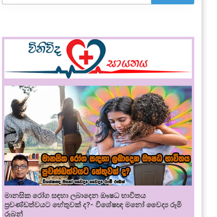
මානසික රෝග සඳහා ලබාදෙන ඖෂධ භාවිතය
ප්‍රචණ්ඩත්වයට හේතුවක් ද?- විශේෂඥ මනෝ වෛද්‍ය රූමි
රූබන්