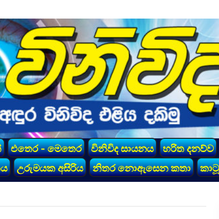
්
එතෙර - මෙතෙර
විනිවිද සායනය
හරිත දනව්ව
කය
උරුමයක අසිරිය
නිතර නොඇසෙන කතා
කාටූ