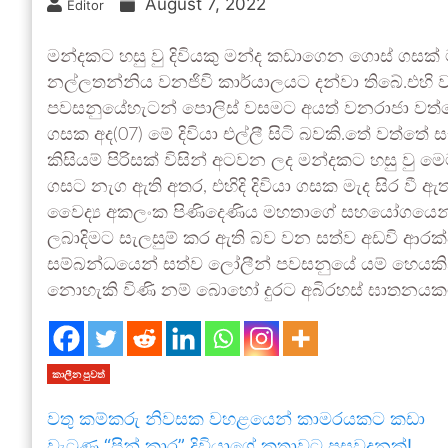
August 7, 2022
Editor
මන්දකට හසු වු දිවියකු මන්ද කඩාගෙන ගොස් ගසක් මැද ස
නල්ලතන්නිය වනජිවි කාර්යාලයට දන්වා තිබේ.එහි 
පවසනුයේහැටන් පොලිස් වසමට අයත් වනරාජා වත්ත
ගසක අද(07) මේ දිවියා එල්ලී සිටි බවකි.තේ වත්තේ 
කිසියම් පිරිසක් විසින් අටවන ලද මන්දකට හසු වු ම
ගසට නැග ඇති අතර, එහිදි දිවියා ගසක මැද සිර වී 
වෛද්‍ය අකලංක පිණිදෙණිය මහතාගේ සහයෝගයෙන් නිර
ලබාදිමට සැලසුම් කර ඇති බව වන සත්ව අඩවි ආරක්ෂ
සම්බන්ධයෙන් සත්ව ලෝලීන් පවසනුයේ යම් හෙයකින
නොහැකි විණි නම් බොහෝ දුරට අබිරහස් ඝාතනයකට 
කාලීන පුවත්
වතු කම්කරු නිවසක වහළයෙන් කාමරයකට කඩා
වැටුණු “පින් කාර” දිවියාගේ කතාවට පසුවදනක්!