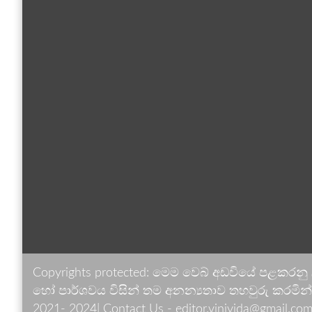
Copyrights protected: මෙම වෙබ් අඩවියේ පළකරනු
හෝ පාර්ශවය විසින් තම අනන්‍යතාව තහවුරු කරමින් ඉ
2021- 2024| Contact Us - editor.vinivida@gmail.com