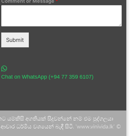
Comment or Message
*
Submit
Chat on WhatsApp (+94 77 359 6107)
 යම්කිසි අගතියක් සිදුවන්නේ නම් එම පුද්ගලයා
ාර ධර්මීය වශයෙන් බැඳී සිටී. 'www.vinivida.lk' ©