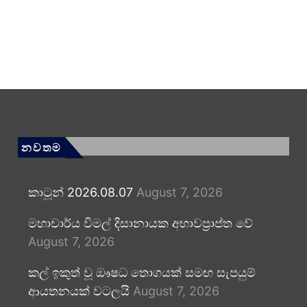
නවතම
කාටූන් 2026.08.07
August 7, 2026
මහාචාර්ය විමල් දිසානායක අභාවප්‍රාප්ත වේ
August 7, 2026
කල් ඉකුත් වූ ඖෂධ තොගයක් සමඟ සැපයුම්
ආයතනයක් වටලයි
August 7, 2026