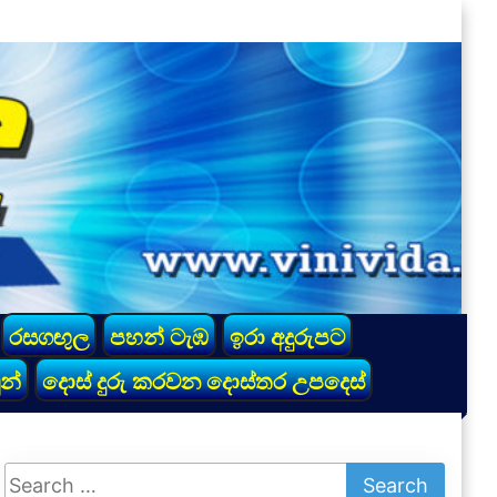
රසගඟුල
පහන් ටැඹ
ඉරා අදුරුපට
න්
දොස් දුරු කරවන දොස්තර උපදෙස්