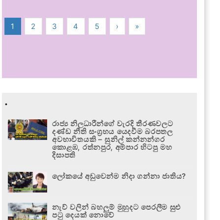
1
2
3
4
5
›
»
.
රාජ්‍ය නිලධාරීන්ගේ වැරදි තීරණවලට
දණ්ඩ නීති සංග්‍රහය යෙදවීම බරපතල
අවභාවිතයකි – සුනිල් කන්නන්ගර
කොළඹ, රත්නපුර, අම්පාර හිටපු මහ
දිසාපති
ලෝකයේ අඩුවෙන්ම නිදා ගන්නා ජාතිය?
නැව් වලින් බහලුම් මුහුදට පෙරලීම සුළු
පටු දෙයක් නොවේ