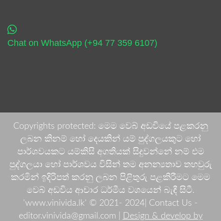
Chat on WhatsApp (+94 77 359 6107)
Copyrights protected: මෙම වෙබ් අඩවියේ පළකරනු
ලබන කිනම් හෝ දෙයකින් යම් පුද්ගලයකුට හෝ
පාර්ශවයකට යම්කිසි අගතියක් සිදුවන්නේ නම් එම
පුද්ගලයා හෝ පාර්ශවය විසින් තම අනන්‍යතාව තහවුරු
කරමින් ඉදිරිපත් කරනු ලබන පිළිතුරු පළකිරීමට මෙම
වෙබ් අඩවිය ආචාර ධර්මීය වශයෙන් බැඳී සිටී.
'www.vinivida.lk' © 2021- 2024| Contact Us -
editor.vinivida@gmail.com |
Design & develop by