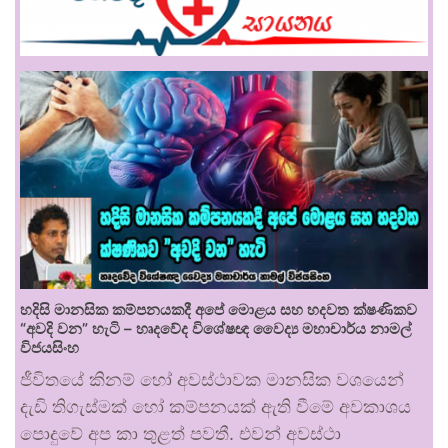
හදිසි මානසික කම්පනයකදී අපේ මොළය සහ හදවත ක්ෂණිකව
“අවදි වන” හැටි – හෘදවේද විශේෂඥ වෛද්‍ය මහාචාර්ය නාමල්
විජයසිංහ
ජීවිතයේ කිනම් හෝ අවස්ථාවක මානසික වශයෙන්
දැඩි තිගැස්මක් හෝ කම්පනයක් ඇති වීමේ අවකාශය
පොදුවේ අප කා තුළත් පවතී. එවන් අවස්ථා