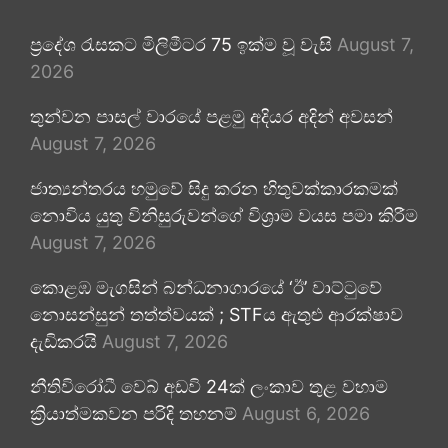
ප්‍රදේශ රැසකට මිලිමීටර 75 ඉක්ම වූ වැසි
August 7,
2026
තුන්වන පාසල් වාරයේ පළමු අදියර අදින් අවසන්
August 7, 2026
ජාත්‍යන්තරය හමුවේ සිදු කරන හිතුවක්කාරකමක්
නොවිය යුතු විනිසුරුවන්ගේ විශ්‍රාම වයස පමා කිරීම
August 7, 2026
කොළඹ මැගසින් බන්ධනාගාරයේ ‘ඊ’ වාට්ටුවේ
නොසන්සුන් තත්ත්වයක් ; STFය ඇතුළු ආරක්ෂාව
දැඩිකරයි
August 7, 2026
නීතිවිරෝධී වෙබ් අඩවි 24ක් ලංකාව තුළ වහාම
ක්‍රියාත්මකවන පරිදි තහනම්
August 6, 2026