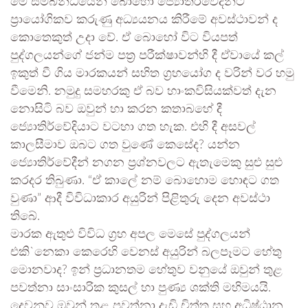
මේ සම්බන්ධයෙන් බොහෝ ජ්‍යොතිර්වේදීන්ට
ප්‍රායෝගිකව කරුණු අධ්‍යයනය කිරීමේ අවස්ථාවන් ද
කොතෙකුත් උදා වේ. ඒ බොහෝ විට වියපත්
පුද්ගලයන්ගේ ජන්ම පත්‍ර පරීක්ෂාවන්හි දී ඒවායේ කල්
ඉකුත් වී ගිය මාරකයන් සහිත ග්‍රහයෝග ද වරින් වර හමු
වීමෙනි. නමුදු සමහරකු ඒ බව හාංකවිසියක්වත් දැන
නොසිටි බව ඔවුන් හා කරන කතාබහේ දී
ජ්‍යොතිර්වේදියාට වටහා ගත හැක. එහි දී අසවල්
කාලසීමාව ඔබට ගත වුණේ කෙසේද? යන්න
ජ්‍යොතිර්වේදීන් නගන ප්‍රශ්නවලට ඇතැමෙකු සුළු සුළු
කරදර තිබුණා. “ඒ කාලේ නම් බොහොම හොඳට ගත
වුණා” ආදී විවිධාකාර අයුරින් පිළිතුරු දෙන අවස්ථා
තිබේ.
මාරක ඇතුළු විවිධ ග්‍රහ අපල මෙසේ පුද්ගලයන්
එකි`නෙකා කෙරෙහි වෙනස් අයුරින් බලපෑමට හේතු
මොනවාද? ඉන් ප්‍රධානතම හේතුව වනුයේ ඔවුන් තුළ
පවත්නා සාංසාරික කුසල් හා පුණ්‍ය ශක්ති මහිමයයි.
දෙවනුව ඔවුන් තුළ පවත්නා දැඩි චිත්ත සහ අධිෂ්ඨාන