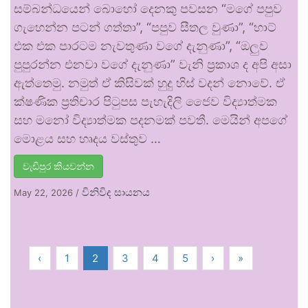
සම්බන්ධයෙන් බොහෝ දෙනකු පවසන “මගේ පපුව
ගැහෙන්න පටන් ගත්තා”, “පපුව සීතල වුණා”, “හාට්
එක එක පාරටම නැවතුණා වගේ දැනුණා”, “ඔලුව
පුපුරන්න එනවා වගේ දැනුණා” වැනි ප්‍රකාශ ද අපි අසා
ඇත්තෙමු. නමුත් ඒ කිසිවක් හුදු හිස් වදන් නොවේ. ඒ
ක්ෂණික ප්‍රතිචාර පිටුපස පැහැදිලි ජෛව විද්‍යාත්මක
සහ මනෝ විද්‍යාත්මක පදනමක් පවතී. මෙයින් අපගේ
මොළය සහ හෘදය වස්තුව …
වැඩිපුර කියවන්න
විනිවිද සායනය
May 22, 2026
/
‹
1
2
3
4
5
›
»