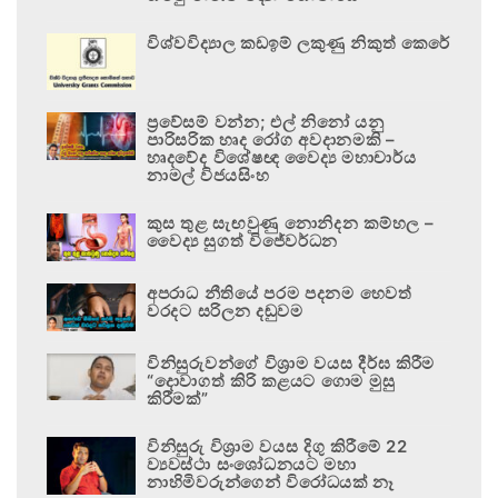
විශ්වවිද්‍යාල කඩඉම් ලකුණු නිකුත් කෙරේ
ප්‍රවේසම් වන්න; එල් නිනෝ යනු
පාරිසරික හෘද රෝග අවදානමකි –
හෘදවේද විශේෂඥ වෛද්‍ය මහාචාර්ය
නාමල් විජයසිංහ
කුස තුළ සැඟවුණු නොනිදන කම්හල –
වෛද්‍ය සුගත් විජේවර්ධන
අපරාධ නීතියේ පරම පදනම හෙවත්
වරදට සරිලන දඬුවම
විනිසුරුවන්ගේ විශ්‍රාම වයස දීර්ඝ කිරීම
“දොවාගත් කිරි කළයට ගොම මුසු
කිරීමක්”
විනිසුරු විශ්‍රාම වයස දිගු කිරීමේ 22
ව්‍යවස්ථා සංශෝධනයට මහා
නාහිමිවරුන්ගෙන් විරෝධයක් නෑ