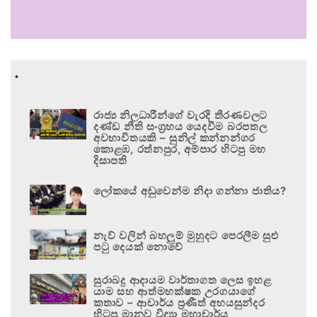
.
රාජ්‍ය නිලධාරීන්ගේ වැරදි තීරණවලට
දණ්ඩ නීති සංග්‍රහය යෙදවීම බරපතල
අවභාවිතයකි – සුනිල් කන්නන්ගර
කොළඹ, රත්නපුර, අම්පාර හිටපු මහ
දිසාපති
ලෝකයේ අඩුවෙන්ම නිදා ගන්නා ජාතිය?
නැව් වලින් බහලුම් මුහුදට පෙරලීම සුළු
පටු දෙයක් නොවේ
සුරාබදු ආදායම වාර්තාගත ලෙස ඉහළ
යාම සහ ආත්මභක්ෂක උරගයාගේ
කතාව – ආචාර්ය ප්‍රණීත් අභයසුන්දර
හිටපු මානව විද්‍යා මහාචාර්ය