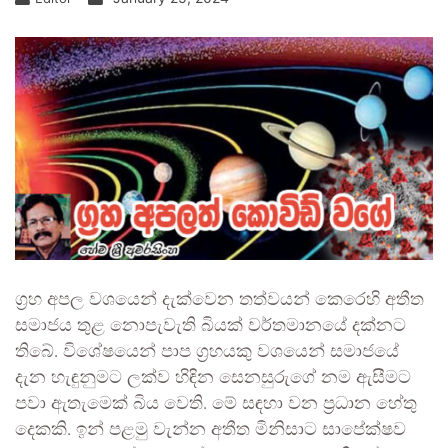
ග්‍රහ අපල වශයෙන් දැක්වෙන තත්වයන් කෙරෙහි අතීත
සමාජය තුළ නොපැවැති බියක් වර්තමානයේ දක්නට
තිබේ. විශේෂයෙන් පාප ග්‍රහයකු වශයෙන් සමාජයේ
දැන හැඳුනුමට ලක්ව හිඳින සෙනසුරුගේ නම ඇසීමට
පවා ඇතැමෙක් බිය වෙති. මේ සඳහා වන ප්‍රධාන හේතු
දෙකකි. ඉන් පළමු වැන්න අතීත මිනිසාට සාපේක්ෂව