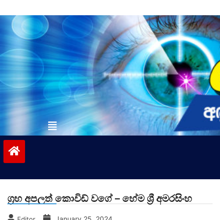
Skip
to
content
vinivida.lk
ග්‍රහ අපලත් කොවිඩ් වගේ – හේම ශ්‍රී අමරසිංහ
January 25, 2024
Editor