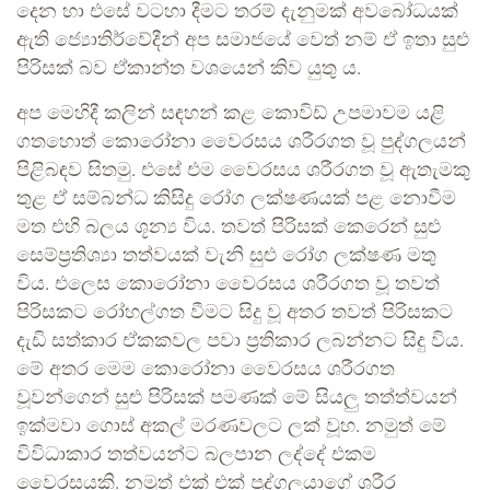
දෙන හා එසේ වටහා දීමට තරම් දැනුමක් අවබෝධයක්
ඇති ජ්‍යොතිර්වේදීන් අප සමාජයේ වෙත් නම් ඒ ඉතා සුළු
පිරිසක් බව ඒකාන්ත වශයෙන් කිව යුතු ය.
අප මෙහිදී කලින් සඳහන් කළ කොවිඩ් උපමාවම යළි
ගතහොත් කොරෝනා වෛරසය ශරීරගත වූ පුද්ගලයන්
පිළිබඳව සිතමු. එසේ එම වෛරසය ශරීරගත වූ ඇතැමකු
තුළ ඒ සම්බන්ධ කිසිදු රෝග ලක්ෂණයක් පළ නොවීම
මත එහි බලය ශූන්‍ය විය. තවත් පිරිසක් කෙරෙන් සුළු
සෙම්ප්‍රතිශ්‍යා තත්වයක් වැනි සුළු රෝග ලක්ෂණ මතු
විය. එලෙස කොරෝනා වෛරසය ශරීරගත වූ තවත්
පිරිසකට රෝහල්ගත වීමට සිදු වූ අතර තවත් පිරිසකට
දැඩි සත්කාර ඒකකවල පවා ප්‍රතිකාර ලබන්නට සිදු විය.
මේ අතර මෙම කොරෝනා වෛරසය ශරීරගත
වූවන්ගෙන් සුළු පිරිසක් පමණක් මේ සියලු තත්ත්වයන්
ඉක්මවා ගොස් අකල් මරණවලට ලක් වූහ. නමුත් මේ
විවිධාකාර තත්වයන්ට බලපාන ලද්දේ එකම
වෛරසයකි. නමුත් එක් එක් පුද්ගලයාගේ ශරීර