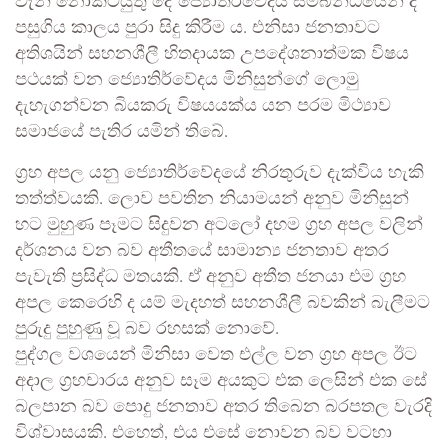
වැනි නොකටයුතු දේ ජ්‍යොතිර්වේදය සම්බන්ධයෙන් ද
පසුගිය කාලය පුරා සිදු කිරීම ය. එනිසා ජනතාවට
අතිශයින් සහනශීලී හිතදායක උපදේශනාත්මක විෂය
පථයක් වන ජ්‍යොතිර්වේදය මිනිසුන්ගේ ලොමු
දැහැගන්වන බියකරු විෂයයක්ය යන පරම මිථ්‍යාව
සමාජයේ පැතිර යමින් තිබේ.
ග්‍රහ අපල යනු ජ්‍යොතිර්වේදයේ නිරතුරුව දැක්විය හැකි
තත්ත්වයකි. ලොව පවතින නියාමයන් අනුව මිනිසුන්
හට මුහුණ පෑමට සිදුවන අටලෝ දහම ග්‍රහ අපල වලින්
දර්ශනය වන බව අතීතයේ සාමාන්‍ය ජනතාව අතර
පැවැති ප්‍රසිද්ධ මතයකි. ඒ අනුව අතීත ජනයා එම ග්‍රහ
අපල කෙරෙහි ද යම් මැදහත් සහනශීලී බවකින් බැලීමට
පුරුදු පුහුණු වූ බව රහසක් නොවේ.
පුද්ගල වශයෙන් මිනිසා වෙත එල්ල වන ග්‍රහ අපල ඊට
අදාල ග්‍රහචාරය අනුව සෑම අයකුට එක ලෙසින් එක සේ
බලපාන බව පොදු ජනතාව අතර තිබෙන බරපතල වැරදි
විශ්වාසයකි. එහෙත්, එය එසේ නොවන බව වටහා