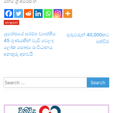
හේම ශ්‍රී අමරසිංහ
ඉරා අදුරුපට
යුරෝපයේ සරම්ප ව්‍යාප්තිය
ගුරුවරුන් 40,000කට
45 ගුණයකින් වැඩි වෙලා;
පත්වීම්
ලෝක සෞඛ්‍ය සංවිධානය
අනතුරු අඟවයි