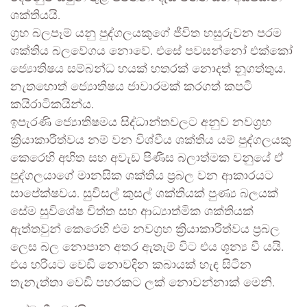
ශක්තියයි.
ග්‍රහ බලපෑම් යනු පුද්ගලයකුගේ ජීවිත හසුරුවන පරම
ශක්තිය බලවේගය නොවේ. එසේ පවසන්නෝ එක්කෝ
ජ්‍යොතිෂය සම්බන්ධ හයක් හතරක් නොදත් නූගත්තුය.
නැතහොත් ජ්‍යොතිෂය ජාවාරමක් කරගත් කපටි
කයිරාටිකයින්ය.
ඉපැරණි ජ්‍යොතිෂමය සිද්ධාන්තවලට අනුව නවග්‍රහ
ක්‍රියාකාරීත්වය නම් වන විශ්වීය ශක්තිය යම් පුද්ගලයකු
කෙරෙහි අහිත සහ අවැඩ පිණිස බලාත්මක වනුයේ ඒ
පුද්ගලයාගේ මානසික ශක්තිය ප්‍රබල වන ආකාරයට
සාපේක්ෂවය. සුවිසල් කුසල් ශක්තියක් පුණ්‍ය බලයක්
සේම සුවිශේෂ චිත්ත සහ ආධ්‍යාත්මික ශක්තියක්
ඇත්තවුන් කෙරෙහි එම නවග්‍රහ ක්‍රියාකාරීත්වය ප්‍රබල
ලෙස බල නොපාන අතර ඇතැම් විට එය ශූන්‍ය වී යයි.
එය හරියට වෙඩි නොවදින කබායක් හැඳ සිටින
තැනැත්තා වෙඩි පහරකට ලක් නොවන්නාක් මෙනි.