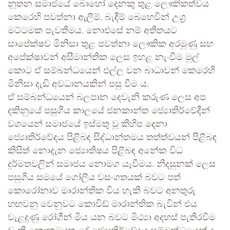
නූතන සමාජයේ බොහෝ දෙනකු තුළ ලෞකිකත්වය
කෙරෙහි පවත්නා ඇලීම්, බැඳීම් බෙහෙවින් උග්‍ර
මට්ටමක පැවතීමය. නොඑසේ නම් අතීතයට
සාපේක්ෂව මිනිසා තුළ පවත්නා ලෞකික අරමුණු සහ
අපේක්ෂාවන් අසීමාන්තික ලෙස ඉහළ නැංවීම මුල්
කොට ඒ සම්බන්ධයෙන් එල්ල වන බාධාවන් කෙරෙහි
මිනිසා දැඩි අවධානයකින් පසු වීම ය.
ඒ සම්බන්ධයෙන් බලපාන දෙවැනි කරුණ ලෙස අප
දකිනුයේ පසුගිය කාලයේ ජනකාන්ත ජ්‍යොතිර්වේදීන්
වශයෙන් සමාජයේ ඉස්මතු වූ කිහිප දෙනා
ජ්‍යොතිර්වේදය පිළිබඳ සිද්ධාන්තමය තත්ත්වයන් පිළිබඳ
කිසිත් නොදැන ජ්‍යොතිෂය පිළිබඳ අනේක විධ
දුර්මතවලින් සමාජය නොමග යැවීමය. නිදසුනක් ලෙස
පසුගිය සමයේ ගෝලීය වසංගතයක් බවට පත්
කොරෝනාව මාරාන්තික විය හැකි බවට අනතුරු
හඟවනු වෙනුවට කොවිඩ් මාරාන්තික බැවින් එය
වැළදුණු රෝගීන් මිය යන බවට මිථ්‍යා අදහස් පැතිරවීම