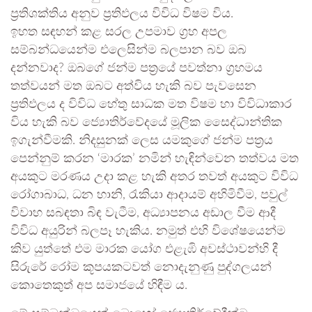
ප්‍රතිශක්තිය අනුව ප්‍රතිඵලය විවිධ විෂම විය.
ඉහත සඳහන් කළ සරල උපමාව ග්‍රහ අපල
සම්බන්ධයෙන්ම එලෙසින්ම බලපාන බව ඔබ
දන්නවාද? ඔබගේ ජන්ම පත්‍රයේ පවත්නා ග්‍රහමය
තත්වයන් මත ඔබට අත්විය හැකි බව පැවසෙන
ප්‍රතිඵලය ද විවිධ හේතු සාධක මත විෂම හා විවිධාකාර
විය හැකි බව ජ්‍යොතිර්වේදයේ මූලික සෛද්ධාන්තික
ඉගැන්වීමකි. නිදසුනක් ලෙස යමකුගේ ජන්ම පත්‍රය
පෙන්නුම් කරන ‘මාරක’ නමින් හැඳින්වෙන තත්වය මත
අයකුට මරණය උදා කළ හැකි අතර තවත් අයකුට විවිධ
රෝගාබාධ, ධන හානි, රැකියා ආදායම් අහිමිවීම, පවුල්
විවාහ සබඳතා බිඳ වැටීම, අධ්‍යාපනය අඩාල වීම ආදී
විවිධ අයුරින් බලපෑ හැකිය. නමුත් එහි විශේෂයෙන්ම
කිව යුත්තේ එම මාරක යෝග එළැඹි අවස්ථාවන්හි දී
සිරුරේ රෝම කූපයකටවත් නොදැනුණු පුද්ගලයන්
කොතෙකුත් අප සමාජයේ හිඳීම ය.