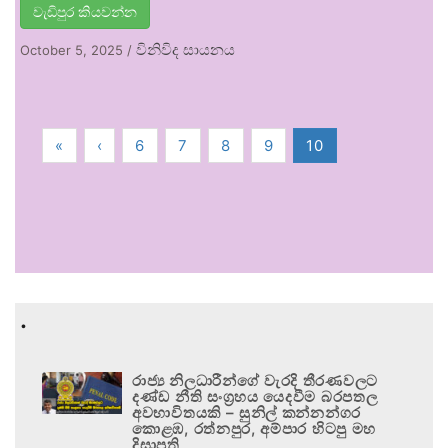
වැඩිපුර කියවන්න
විනිවිද සායනය
October 5, 2025
/
«
‹
6
7
8
9
10
.
රාජ්‍ය නිලධාරීන්ගේ වැරදි තීරණවලට
දණ්ඩ නීති සංග්‍රහය යෙදවීම බරපතල
අවභාවිතයකි – සුනිල් කන්නන්ගර
කොළඹ, රත්නපුර, අම්පාර හිටපු මහ
දිසාපති