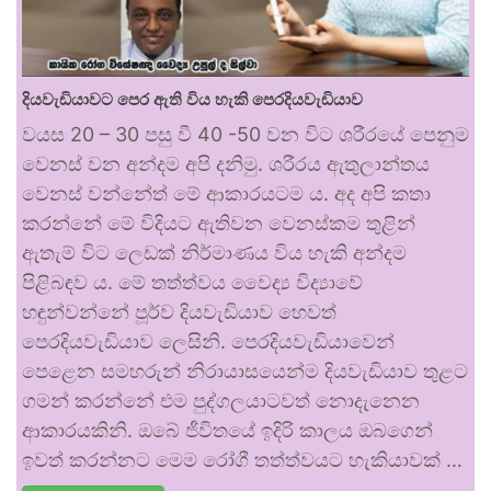
දියවැඩියාවට පෙර ඇති විය හැකි පෙරදියවැඩියාව
වයස 20 – 30 පසු වී 40 -50 වන විට ශරීරයේ පෙනුම
වෙනස් වන අන්දම අපි දනිමු. ශරීරය ඇතුලාන්තය
වෙනස් වන්නේත් මේ ආකාරයටම ය. අද අපි කතා
කරන්නේ මේ විදියට ඇතිවන වෙනස්කම තුළින්
ඇතැම් විට ලෙඩක් නිර්මාණය විය හැකි අන්දම
පිළිබඳව ය. මේ තත්ත්වය වෛද්‍ය විද්‍යාවේ
හඳුන්වන්නේ පූර්ව දියවැඩියාව හෙවත්
පෙරදියවැඩියාව ලෙසිනි. පෙරදියවැඩියාවෙන්
පෙළෙන සමහරුන් නිරායාසයෙන්ම දියවැඩියාව තුළට
ගමන් කරන්නේ එම පුද්ගලයාටවත් නොදැනෙන
ආකාරයකිනි. ඔබේ ජීවිතයේ ඉදිරි කාලය ඔබගෙන්
ඉවත් කරන්නට මෙම රෝගී තත්ත්වයට හැකියාවක් …