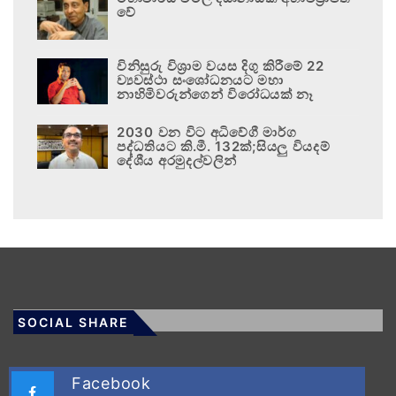
වේ
විනිසුරු විශ්‍රාම වයස දිගු කිරීමේ 22
ව්‍යවස්ථා සංශෝධනයට මහා
නාහිමිවරුන්ගෙන් විරෝධයක් නෑ
2030 වන විට අධිවේගී මාර්ග
පද්ධතියට කි.මී. 132ක්;සියලු වියදම්
දේශීය අරමුදල්වලින්
SOCIAL SHARE
Facebook