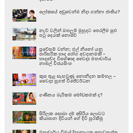
ලෝකයේ අඩුවෙන්ම නිදා ගන්නා ජාතිය?
නැව් වලින් බහලුම් මුහුදට පෙරලීම සුළු
පටු දෙයක් නොවේ
ප්‍රවේසම් වන්න; එල් නිනෝ යනු
පාරිසරික හෘද රෝග අවදානමකි –
හෘදවේද විශේෂඥ වෛද්‍ය මහාචාර්ය
නාමල් විජයසිංහ
කුස තුළ සැඟවුණු නොනිදන කම්හල –
වෛද්‍ය සුගත් විජේවර්ධන
ගණිතය බැරිකම මෝඩකමක් ද?
සිරිලක සොබා දම් අසිරිය ලොවට
කියාපාන දිවියන් ගේ දිවි සුරකිමු
මහාචාර්ය විමල් දිසානායක අභාවප්‍රාප්ත