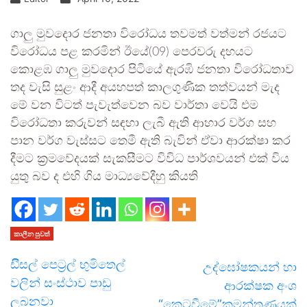
ගාලු මුවදොර ජනතා විරෝධය තවමත් වත්මන් රජයට
විරෝධය පළ කරමින් ඊයේ(09) පෙරවරු දහයට
කොළඹ ගාලු මුවදොර පිටියේ ඇරඹි ජනතා විරෝධතාව
තද වැසි සුළං ආදී අයහපත් කාලගුණික තත්වයන් මැද
මේ වන විටත් පැවැත්වෙන බව වාර්තා වෙයි එම
විරෝධතා කරුවන් සඳහා ලැබී ඇති ආහාර වර්ග සහ
පාන වර්ග වැස්සට තෙමී ඇති බැවින් ඒවා ආරක්ෂා කර
දීමට ක්‍රමවේදයක් සැකසීමට විවිධ පාර්ශවයන් එක් විය
යුතු බව ද එහි ගිය මාධ්‍යවේදීහු කියති
කාලීන පුවත්
ඩිීසල් පෙට්‍රල් භුමිතෙල්
උද්ඝෝෂකයන් හා
වලින් සංස්ථාව පාඩු
ආරක්ෂක අංශ
ලබනවා
“කෙටවීමේ”කුමන්ත්‍රණයක්