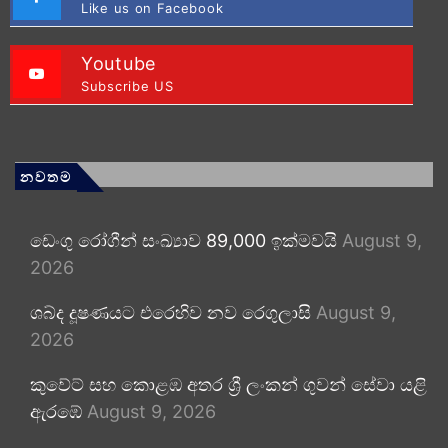
Like us on Facebook
Youtube
Subscribe US
නවතම
ඩෙංගු රෝගීන් සංඛ්‍යාව 89,000 ඉක්මවයි
August 9,
2026
ශබ්ද දූෂණයට එරෙහිව නව රෙගුලාසි
August 9,
2026
කුවේට් සහ කොළඹ අතර ශ්‍රී ලංකන් ගුවන් සේවා යළි
ඇරඹේ
August 9, 2026