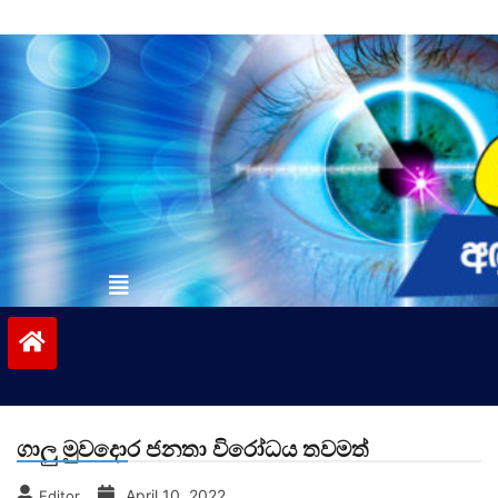
Skip
to
content
vinivida.lk
ගාලු මුවදොර ජනතා විරෝධය තවමත්
April 10, 2022
Editor