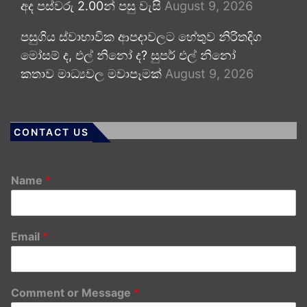
අද පස්වරු 2.00න් පසු වැසි
August 9, 2026
පසුගිය ස්වාභාවික ආපදාවලට හේතුව නිරිතදිග
මෝසම් ද, එල් නිනෝ ද? සුපර් එල් නිනෝ
කතාව මාධ්‍යවල මවාපෑමක්
August 9, 2026
CONTACT US
Name
*
Email
*
Comment or Message
*