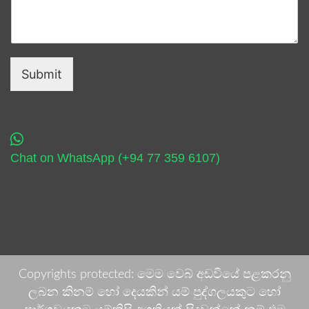
Submit
Chat on WhatsApp (+94 77 359 6107)
Copyrights protected: මෙම වෙබ් අඩවියේ පළකරනු
ලබන කිනම් හෝ දෙයකින් යම් පුද්ගලයකුට හෝ