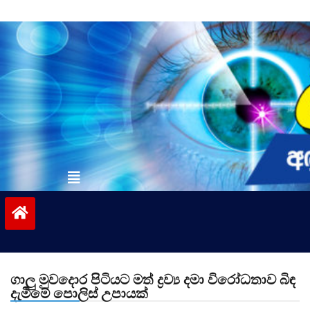
Skip
to
content
vinivida.lk
ගාලු මුවදොර පිටියට මත් ද්‍රව්‍ය දමා විරෝධතාව බිඳ
දැමීමේ පොලිස් උපායක්