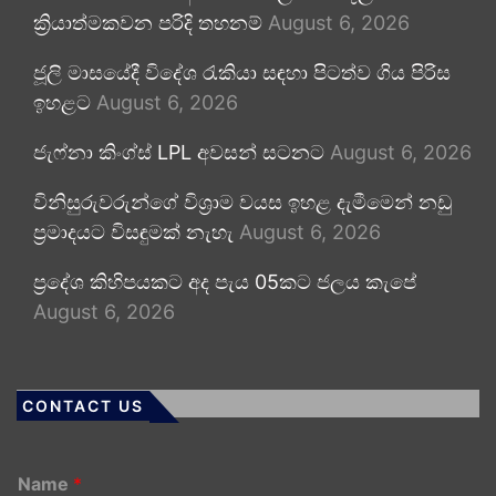
ක්‍රියාත්මකවන පරිදි තහනම්
August 6, 2026
ජූලි මාසයේදී විදේශ රැකියා සඳහා පිටත්ව ගිය පිරිස
ඉහළට
August 6, 2026
ජැෆ්නා කිංග්ස් LPL අවසන් සටනට
August 6, 2026
විනිසුරුවරුන්ගේ විශ්‍රාම වයස ඉහළ දැමීමෙන් නඩු
ප්‍රමාදයට විසඳුමක් නැහැ
August 6, 2026
ප්‍රදේශ කිහිපයකට අද පැය 05කට ජලය කැපේ
August 6, 2026
CONTACT US
Name
*