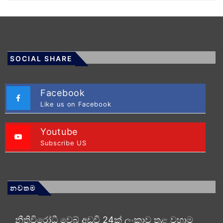
SOCIAL SHARE
Facebook
Like us on Facebook
Youtube
Subscribe US
නවතම
නීතිවිරෝධී වෙබ් අඩවි 24ක් ලංකාව තුළ වහාම