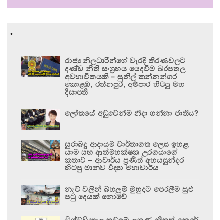
.
රාජ්‍ය නිලධාරීන්ගේ වැරදි තීරණවලට
දණ්ඩ නීති සංග්‍රහය යෙදවීම බරපතල
අවභාවිතයකි – සුනිල් කන්නන්ගර
කොළඹ, රත්නපුර, අම්පාර හිටපු මහ
දිසාපති
ලෝකයේ අඩුවෙන්ම නිදා ගන්නා ජාතිය?
සුරාබදු ආදායම වාර්තාගත ලෙස ඉහළ
යාම සහ ආත්මභක්ෂක උරගයාගේ
කතාව – ආචාර්ය ප්‍රණීත් අභයසුන්දර
හිටපු මානව විද්‍යා මහාචාර්ය
නැව් වලින් බහලුම් මුහුදට පෙරලීම සුළු
පටු දෙයක් නොවේ
විශ්වවිද්‍යාල කඩඉම් ලකුණු නිකුත් කෙරේ