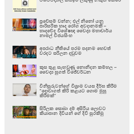
ප්‍රවේසම් වන්න; එල් නිනෝ යනු
පාරිසරික හෘද රෝග අවදානමකි –
හෘදවේද විශේෂඥ වෛද්‍ය මහාචාර්ය
නාමල් විජයසිංහ
අපරාධ නීතියේ පරම පදනම හෙවත්
වරදට සරිලන දඬුවම
කුස තුළ සැඟවුණු නොනිදන කම්හල –
වෛද්‍ය සුගත් විජේවර්ධන
විනිසුරුවන්ගේ විශ්‍රාම වයස දීර්ඝ කිරීම
“දොවාගත් කිරි කළයට ගොම මුසු
කිරීමක්”
සිරිලක සොබා දම් අසිරිය ලොවට
කියාපාන දිවියන් ගේ දිවි සුරකිමු