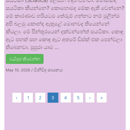
සයටිකා (Sciatica) ලෙසින් හඳුන්වනවා. මොකක්ද
සයටිකා කියන්නෙ? කොහොමද මේක ඇති වෙන්නෙ?
මේ කාරණාව හරියටම තේරුම් ගන්නට නම් මුලින්ම
අපි බලමු කොන්ද ඇතුළේ මොනවද තියෙන්නේ
කියලා. මේ පින්තූරයෙන් දක්වන්නේත් සයටිකා. කොඳු
ඇට පහක් සහ කොඳු ඇට අතරේ ඩිස්ක් එක පෙන්වලා
තිබෙනවා. පුපුරා යාම …
වැඩිපුර කියවන්න
විනිවිද සායනය
May 10, 2026
/
‹
1
2
3
4
5
›
»