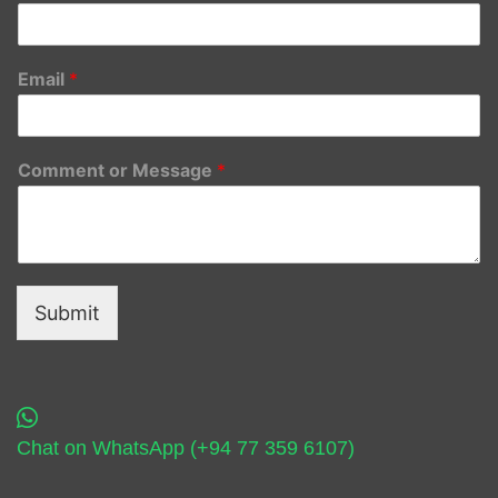
Email
*
Comment or Message
*
Submit
Chat on WhatsApp (+94 77 359 6107)