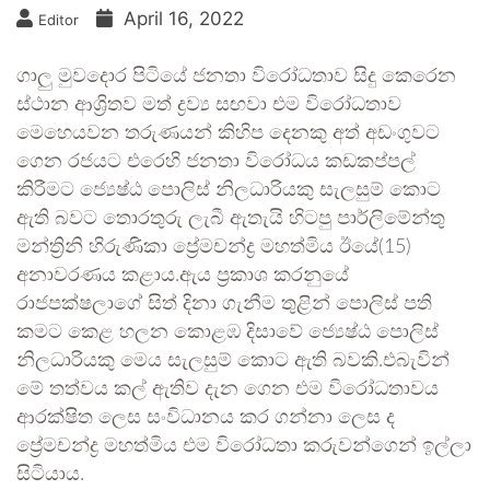
April 16, 2022
Editor
ගාලු මුවදොර පිටියේ ජනතා විරෝධතාව සිදු කෙරෙන
ස්ථාන ආශ්‍රිතව මත් ද්‍රව්‍ය සඟවා එම විරෝධතාව
මෙහෙයවන තරුණයන් කිහිප දෙනකු අත් අඩංගුවට
ගෙන රජයට එරෙහි ජනතා විරෝධය කඩකප්පල්
කිරීමට ජ්‍යෙෂ්ඨ පොලිස් නිලධාරියකු සැලසුම් කොට
ඇති බවට තොරතුරු ලැබී ඇතැයි හිටපු පාර්ලිමේන්තු
මන්ත්‍රිනි හිරුණිකා ප්‍රේමචන්ද්‍ර මහත්මිය ඊයේ(15)
අනාවරණය කළාය.ඇය ප්‍රකාශ කරනුයේ
රාජපක්ෂලාගේ සිත් දිනා ගැනීම තුළින් පොලිස් පති
කමට කෙළ හලන කොළඹ දිසාවේ ජ්‍යෙෂ්ඨ පොලිස්
නිලධාරියකු මෙය සැලසුම් කොට ඇති බවකි.එබැවින්
මේ තත්වය කල් ඇතිව දැන ගෙන එම විරෝධතාවය
ආරක්ෂිත ලෙස සංවිධානය කර ගන්නා ලෙස ද
ප්‍රේමචන්ද්‍ර මහත්මිය එම විරෝධතා කරුවන්ගෙන් ඉල්ලා
සිටියාය.