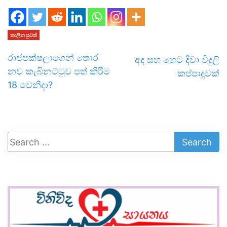
කාලීන පුවත්
රාජපක්ෂලාගෙන් තොර
අද සහ හෙට දිවා විදුලි
නව කැබිනට්ටුව පත් කිරීම
කප්පාදුවක්
18 වෙනිදා?