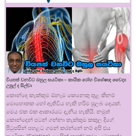
වියපත් වනවිට බහුල සයටිකා – කායික රෝග විශේෂඥ වෛද්‍ය
උපුල් ද සිල්වා
කොන්දෙ කැක්කුම ඕනෑම කෙනෙකු තුළ කිනම්
මොහොතක හෝ ඇතිවිය හැකි හරිම සුලබ දෙයක්.
මෙය එක එක ආකාරයට දැනිය හැකියි. නමුත්
කොන්දෙන් පටන් ගන්නා කැක්කුම කකුල දිගේ
පිටුපසින් පහළට ගමන් කරන්නේ නම් අපි එය