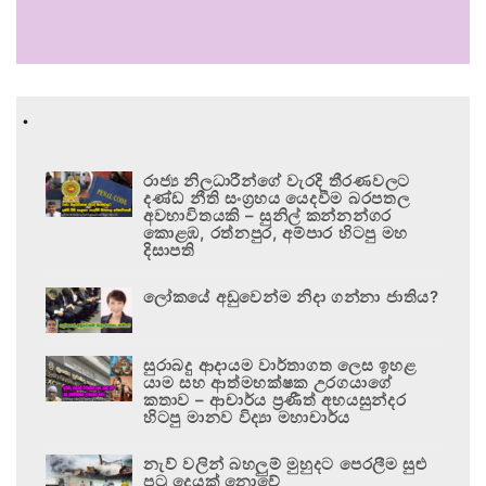
.
රාජ්‍ය නිලධාරීන්ගේ වැරදි තීරණවලට
දණ්ඩ නීති සංග්‍රහය යෙදවීම බරපතල
අවභාවිතයකි – සුනිල් කන්නන්ගර
කොළඹ, රත්නපුර, අම්පාර හිටපු මහ
දිසාපති
ලෝකයේ අඩුවෙන්ම නිදා ගන්නා ජාතිය?
සුරාබදු ආදායම වාර්තාගත ලෙස ඉහළ
යාම සහ ආත්මභක්ෂක උරගයාගේ
කතාව – ආචාර්ය ප්‍රණීත් අභයසුන්දර
හිටපු මානව විද්‍යා මහාචාර්ය
නැව් වලින් බහලුම් මුහුදට පෙරලීම සුළු
පටු දෙයක් නොවේ