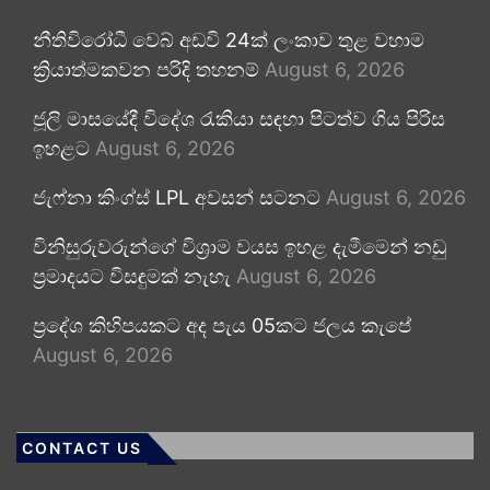
නීතිවිරෝධී වෙබ් අඩවි 24ක් ලංකාව තුළ වහාම
ක්‍රියාත්මකවන පරිදි තහනම්
August 6, 2026
ජූලි මාසයේදී විදේශ රැකියා සඳහා පිටත්ව ගිය පිරිස
ඉහළට
August 6, 2026
ජැෆ්නා කිංග්ස් LPL අවසන් සටනට
August 6, 2026
විනිසුරුවරුන්ගේ විශ්‍රාම වයස ඉහළ දැමීමෙන් නඩු
ප්‍රමාදයට විසඳුමක් නැහැ
August 6, 2026
ප්‍රදේශ කිහිපයකට අද පැය 05කට ජලය කැපේ
August 6, 2026
CONTACT US