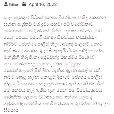
April 16, 2022
Editor
ගාලු මුවදොර පිටියේ ජනතා විරෝධතාව සිදු කෙරෙන
ස්ථාන ආශ්‍රිතව මත් ද්‍රව්‍ය සඟවා එම විරෝධතාව
මෙහෙයවන තරුණයන් කිහිප දෙනකු අත් අඩංගුවට
ගෙන රජයට එරෙහි ජනතා විරෝධය කඩකප්පල්
කිරීමට ජ්‍යෙෂ්ඨ පොලිස් නිලධාරියකු සැලසුම් කොට
ඇති බවට තොරතුරු ලැබී ඇතැයි හිටපු පාර්ලිමේන්තු
මන්ත්‍රිනි හිරුණිකා ප්‍රේමචන්ද්‍ර මහත්මිය ඊයේ(15)
අනාවරණය කළාය.ඇය ප්‍රකාශ කරනුයේ
රාජපක්ෂලාගේ සිත් දිනා ගැනීම තුළින් පොලිස් පති
කමට කෙළ හලන කොළඹ දිසාවේ ජ්‍යෙෂ්ඨ පොලිස්
නිලධාරියකු මෙය සැලසුම් කොට ඇති බවකි.එබැවින්
මේ තත්වය කල් ඇතිව දැන ගෙන එම විරෝධතාවය
ආරක්ෂිත ලෙස සංවිධානය කර ගන්නා ලෙස ද
ප්‍රේමචන්ද්‍ර මහත්මිය එම විරෝධතා කරුවන්ගෙන් ඉල්ලා
සිටියාය.