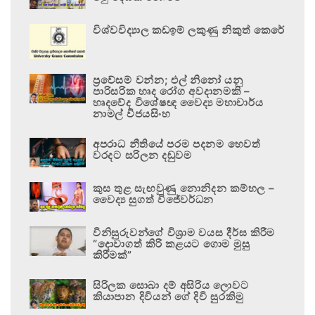
විශ්වවිද්‍යාල කඩඉම් ලකුණු නිකුත් කෙරේ
ප්‍රවේසම් වන්න; එල් නිනෝ යනු
පාරිසරික හෘද රෝග අවදානමකි –
හෘදවේද විශේෂඥ වෛද්‍ය මහාචාර්ය
නාමල් විජයසිංහ
අපරාධ නීතියේ පරම පදනම හෙවත්
වරදට සරිලන දඬුවම
කුස තුළ සැඟවුණු නොනිදන කම්හල –
වෛද්‍ය සුගත් විජේවර්ධන
විනිසුරුවන්ගේ විශ්‍රාම වයස දීර්ඝ කිරීම
“දොවාගත් කිරි කළයට ගොම මුසු
කිරීමක්”
සිරිලක සොබා දම් අසිරිය ලොවට
කියාපාන දිවියන් ගේ දිවි සුරකිමු