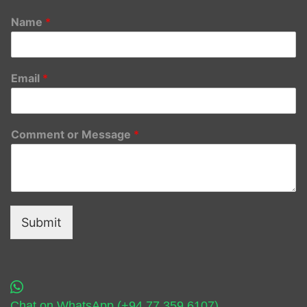
Name
*
Email
*
Comment or Message
*
Submit
Chat on WhatsApp (+94 77 359 6107)