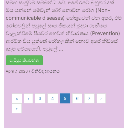
සමඟ සෘජුවම සම්බන්ධ වේ. අපේ රටේ බහුතරයක්
මිය යන්නේ මෙවැනි බෝ නොවන රෝග (Non-
communicable diseases) හේතුවෙන් වන අතර, එම
රෝගවලින් පවුලේ සාමාජිකයන් මුදවා ගැනීමේ
වැළැක්වීමේ පියවර හෙවත් නිවාරණය (Prevention)
ආරම්භ විය යුත්තේ රෝහලකින් නොව අපේ නිවසේ
කෑම මේසයෙනි. පවුලේ …
වැඩිපුර කියවන්න
විනිවිද සායනය
April 7, 2026
/
«
‹
3
4
5
6
7
›
»