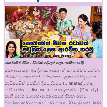
සෞඛ්‍යමත් ජීවන රටාවක් පවුලක් ලෙස ආරම්භ කරමු
සෞඛ්‍යය යනු අප දිනපතා පවුලක් ලෙස එක්ව ගන්නා
තීරණවල එකතුවකි. වර්තමාන ලෝකයේ සීඝ්‍රයෙන්
වැඩිවෙමින් පවතින දියවැඩියාව (Diabetes), හෘද
රෝග (Heart diseases) සහ ස්ථුලතාවය (Obesity)
වැනි රෝග බොහොමයක් අපගේ ජීවන රටාව,
විශේෂයෙන්ම ආහාර රටාව සහ ශාරීරික ක්‍රියාකාරකම්