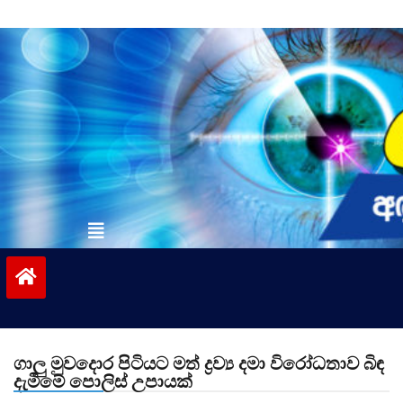
Skip
to
content
vinivida.lk
ගාලු මුවදොර පිටියට මත් ද්‍රව්‍ය දමා විරෝධතාව බිඳ
දැමීමේ පොලිස් උපායක්