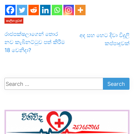
කාලීන පුවත්
රාජපක්ෂලාගෙන් තොර
අද සහ හෙට දිවා විදුලි
නව කැබිනට්ටුව පත් කිරීම
කප්පාදුවක්
18 වෙනිදා?