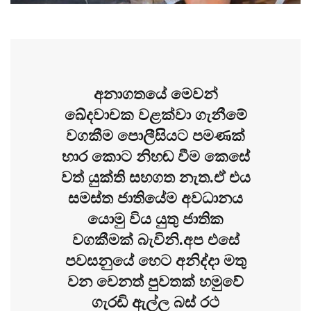
අනාගතයේ මෙවන්
ඛේදවාචක වළක්වා ගැනීමේ
වගකීම පොලීසියට පමණක්
භාර කොට නිහඬ වීම කෙසේ
වත් යුක්ති සහගත නැත.ඒ එය
සමස්ත ජාතියේම අවධානය
යොමු විය යුතු ජාතික
වගකීමක් බැවිනි.අප එසේ
පවසනුයේ හෙට අනිද්දා මතු
වන වෙනත් පුවතක් හමුවේ
ගැරඩි ඇල්ල බස් රථ