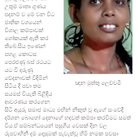
උතුම් මාතෘ ගුණය
පදනම් ව මේ වන විට
ජාතික වශයෙන්
විශාල කම්පාවක්
ශෝකයක් ඇති කර
තිබේ.සිය ඉණෙන්
පහළ කොටස
පෙරළුණු බස් රථයට
යට වී දරුණු
වේදනාවක් විඳිමින්
ඥාන මුත්තු ලෙච්චමී
සිටිය දී පවා තම
සයමස් වියැති බිළිඳිය
ආවරණය කරගෙන
සිටි අයුරු සමාජ මාධ්‍ය මඟින් නිකුත් වූ ඇගේ සංවේදී
දර්ශන බොහෝ දෙනාගේ හදවත් කම්පා කරවීමට සමත්
විය.ඒ සම්බන්ධයෙන් පසුගිය වෙසක් දින වල
රූපවාහිනී දම් දෙසුමක් පැවැත්වූ හිමි නමක පවසා