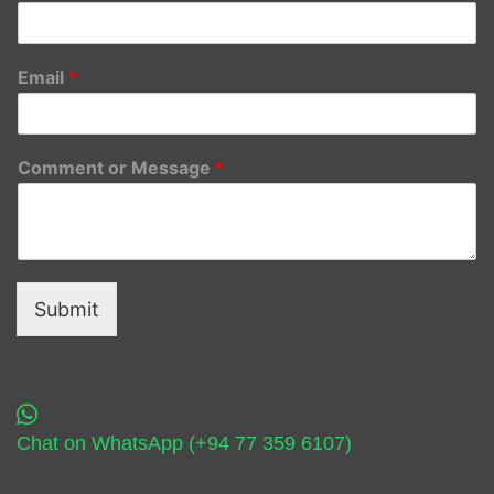
Email
*
Comment or Message
*
Submit
Chat on WhatsApp (+94 77 359 6107)