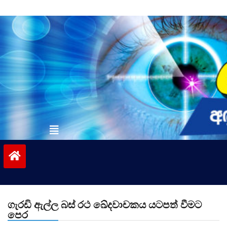
Skip
to
content
vinivida.lk
ගැරඩි ඇල්ල බස් රථ ඛේදවාචකය යටපත් වීමට
පෙර