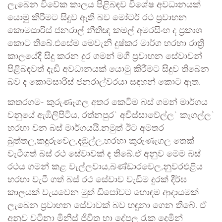
ලැබෙන විවේක කාලය පිළිබඳව වි⁣ශේෂ අවධානයක්
යොමු කිරීමට සිදුව ඇති බව මෝටර් රථ ප්‍රවාහන
කොමසාරිස් ජනරාල් නීතිඥ කමල් අමරසිංහ ද ප්‍රකාශ
කොට තිබේ.එසේම මෙවැනි දුෂ්කර මාර්ග හරහා රාත්‍රි
කාලයේදී සිදු කරන දුර ගමන් මගී ප්‍රවාහන සේවාවන්
පිළිබඳවත් දැඩි අවධානයක් යොමු කිරීමට සිදුව තිබෙන
බව ද කොමසාරිස් ජනරාල්වරයා සඳහන් කොට ඇත.
කතරගම- කුරුණෑගල අතර කෙටිම බස් ගමන් මාර්ගය
වනුයේ ඇඹිලිපිටිය, රත්නපුර` අවිස්සාවේල්ල` කෑගල්ල`
හරහා වන බස් මාර්ගයයි.නමුත් ඊට අමතර
බුත්තල,කදුරුවෙල,දඹුල්ල,හරහා කුරුණැගල තෙක්
වැටීගත් බස් රථ සේවාවක් ද තිබේ.ඒ අනුව මෙම බස්
රථය ගමන් කළ වැල්ලවාය,බණ්ඩාරවෙල,නුවරඑළිය
හරහා වැටී ගත් බස් රථ සේවාව වැඩිම දුරක් දීර්ඝ
කාලයක් වැයවෙන මුත් ඩිපෝවට හොඳම ආදායමක්
ලැබෙන ප්‍රවාහන සේවාවක් බව හඳුනා ගෙන තිබේ. ඒ
අනුව වටිනා මිනිස් ජීවිත හා දේපල රැක දෙමින්