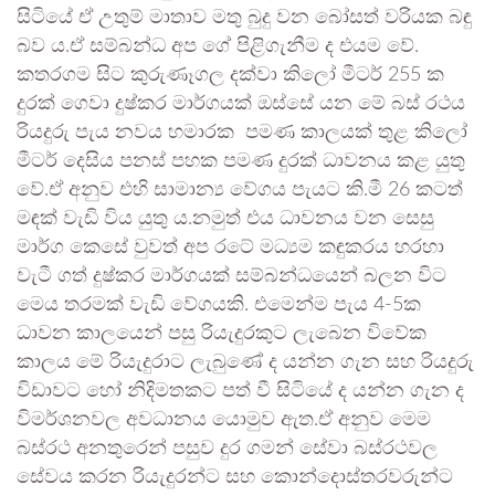
සිටියේ ඒ උතුම් මාතාව මතු බුදු වන බෝසත් වරියක බඳු
බව ය.ඒ සම්බන්ධ අප ගේ පිළිගැනීම ද එයම වේ.
කතරගම සිට කුරුණෑගල දක්වා කිලෝ මීටර් 255 ක
දුරක් ගෙවා දුෂ්කර මාර්ගයක් ඔස්සේ යන මේ බස් රථය
රියදුරු පැය නවය හමාරක පමණ කාලයක් තුළ කිලෝ
මීටර් දෙසිය පනස් පහක පමණ දුරක් ධාවනය කළ යුතු
වේ.ඒ අනුව එහි සාමාන්‍ය වේගය පැයට කි.මී 26 කටත්
මඳක් වැඩි විය යුතු ය.නමුත් එය ධාවනය වන සෙසු
මාර්ග කෙසේ වුවත් අප රටේ මධ්‍යම කඳුකරය හරහා
වැටී ගත් දුෂ්කර මාර්ගයක් සම්බන්ධයෙන් බලන විට
මෙය තරමක් වැඩි වේගයකි. එමෙන්ම පැය 4-5ක
ධාවන කාලයෙන් පසු රියැදුරකුට ලැබෙන විවේක
කාලය මේ රියැදුරාට ලැබුණේ ද යන්න ගැන සහ රියදුරු
විඩාවට හෝ නිදිමතකට පත් වී සිටියේ ද යන්න ගැන ද
විමර්ශනවල අවධානය යොමුව ඇත.ඒ අනුව මෙම
බස්රථ අනතුරෙන් පසුව දුර ගමන් සේවා බස්රථවල
සේවය කරන රියැදුරන්ට සහ කොන්දොස්තරවරුන්ට