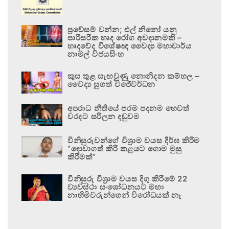
ප්‍රවේසම් වන්න; එල් නිනෝ යනු
පාරිසරික හෘද රෝග අවදානමකි –
හෘදවේද විශේෂඥ වෛද්‍ය මහාචාර්ය
නාමල් විජයසිංහ
කුස තුළ සැඟවුණු නොනිදන කම්හල –
වෛද්‍ය සුගත් විජේවර්ධන
අපරාධ නීතියේ පරම පදනම හෙවත්
වරදට සරිලන දඬුවම
විනිසුරුවන්ගේ විශ්‍රාම වයස දීර්ඝ කිරීම
“දොවාගත් කිරි කළයට ගොම මුසු
කිරීමක්”
විනිසුරු විශ්‍රාම වයස දිගු කිරීමේ 22
ව්‍යවස්ථා සංශෝධනයට මහා
නාහිමිවරුන්ගෙන් විරෝධයක් නෑ