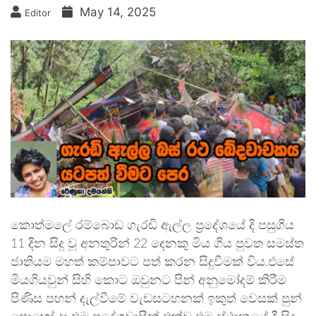
May 14, 2025
Editor
කොත්මලේ රම්බොඩ ගැරඩි ඇල්ල ප්‍රදේශයේ දි පසුගිය
11 දින සිදු වූ අනතුරින් 22 දෙනකු මිය ගිය පුවත සමස්ත
ජාතියම මහත් කම්පාවට පත් කරන සිදුවීමක් විය.එසේ
මියගියවුන් සිහි කොට ඔවුනට පින් අනුමෝදම් කිරීම
පිණිස පහන් දැල්වීමේ වැඩසටහනක් ඉකුත් වෙසක් පුන්