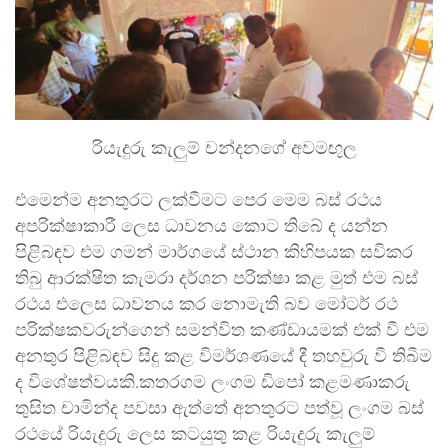
රියැදුරු කැලුම් චන්දනගේ අවමඟුල
එමෙන්ම අනතුරට ලක්වීමට පෙර මෙම බස් රථය
අපරික්ෂාකාරී ලෙස ධාවනය කොට තිබේ ද යන්න
පිළිබඳව එම ගමන් මාර්ගයේ ස්ථාන කිහිපයක සවිකර
තිබු ආරක්ෂිත කැමරා දර්ශන පරික්ෂා කළ මුත් එම බස්
රථය එලෙස ධාවනය කර නොමැති බව මෝටර් රථ
පරික්ෂකවරුන්ගෙන් සමන්විත කණ්ඩායමක් එක් වී එම
අනතුර පිළිබඳව සිදු කළ විමර්ශණයේ දී තහවුරු වී තිබීම
ද විශේෂත්වයකි.කතරගම ලංගම ඩිපෝ කළමණාකරු
තුසිත චාමින්ද පවසා ඇත්තේ අනතුරට පත්වූ ලංගම බස්
රථයේ රියැදුරු ලෙස කටයුතු කළ රියැදුරු කැලුම්