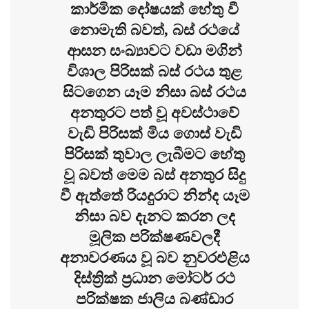
කාර්මික දෝෂයක් හේතු වී
නොමැති බවත්, බස් රථයේ
ආසන සංඛ්‍යාවට වඩා මගින්
විශාල පිරිසක් බස් රථය තුළ
සිටගෙන යෑම නිසා බස් රථය
අනතුරට පත් වූ අවස්ථාවේ
වැඩි පිරිසක් මිය ගොස් වැඩි
පිරිසක් තුවාල ලැබීමට හේතු
වූ බවත් මෙම බස් අනතුර සිදු
වී ඇත්තේ රියදුරාට නින්ද යෑම
නිසා බව දැනට කරන ලද
මූලික පරික්ෂණවලදී
අනාවරණය වූ බව නුවරඑළිය
දිස්ත්‍රික් ප්‍රධාන මෝටර් රථ
පරික්ෂක ජාලිය බණ්ඩාර