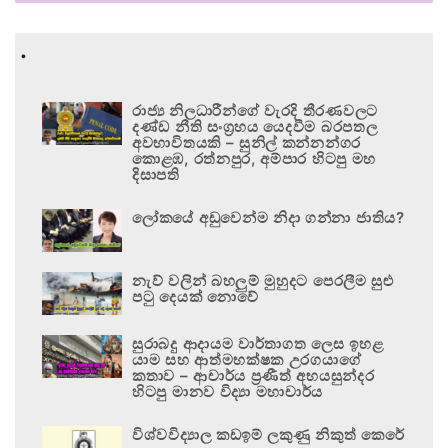
.
රාජ්‍ය නිලධාරීන්ගේ වැරදි තීරණවලට
දණ්ඩ නීති සංග්‍රහය යෙදවීම බරපතල
අවභාවිතයකි – සුනිල් කන්නන්ගර
කොළඹ, රත්නපුර, අම්පාර හිටපු මහ
දිසාපති
ලෝකයේ අඩුවෙන්ම නිදා ගන්නා ජාතිය?
නැව් වලින් බහලුම් මුහුදට පෙරලීම සුළු
පටු දෙයක් නොවේ
සුරාබදු ආදායම වාර්තාගත ලෙස ඉහළ
යාම සහ ආත්මභක්ෂක උරගයාගේ
කතාව – ආචාර්ය ප්‍රණීත් අභයසුන්දර
හිටපු මානව විද්‍යා මහාචාර්ය
විශ්වවිද්‍යාල කඩඉම් ලකුණු නිකුත් කෙරේ