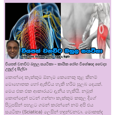
වියපත් වනවිට බහුල සයටිකා – කායික රෝග විශේෂඥ වෛද්‍ය
උපුල් ද සිල්වා
කොන්දෙ කැක්කුම ඕනෑම කෙනෙකු තුළ කිනම්
මොහොතක හෝ ඇතිවිය හැකි හරිම සුලබ දෙයක්.
මෙය එක එක ආකාරයට දැනිය හැකියි. නමුත්
කොන්දෙන් පටන් ගන්නා කැක්කුම කකුල දිගේ
පිටුපසින් පහළට ගමන් කරන්නේ නම් අපි එය
සයටිකා (Sciatica) ලෙසින් හඳුන්වනවා. මොකක්ද