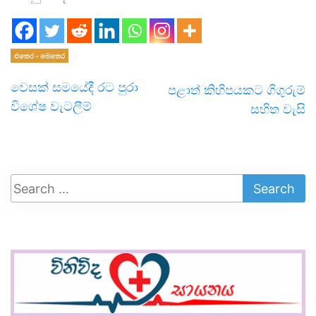
එතෙර - මෙතෙර
වෙසක් සමයේදී රට පුරා
පළාත් කිහිපයකට ගිගුරුම්
විශේෂ වැටලීම්
සහිත වැසි