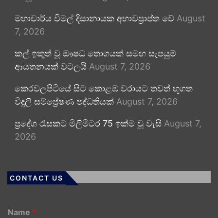
මහාචාර්ය විමල් දිසානායක අභාවප්‍රාප්ත වේ
August
7, 2026
කල් ඉකුත් වූ ඖෂධ තොගයක් සමඟ සැපයුම්
ආයතනයක් වටලයි
August 7, 2026
කෙරවලපිටියේ සිට කොළඹ වරායට තවත් භූගත
විදුලි සම්ප්‍රේෂණ පද්ධතියක්
August 7, 2026
ප්‍රදේශ රැසකට මිලිමීටර 75 ඉක්ම වූ වැසි
August 7,
2026
CONTACT US
Name
*