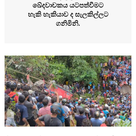
ඛේදවාචකය යටපත්වීමට
හැකි හැකියාව ද සැලකිල්ලට
ගනිමිනි.