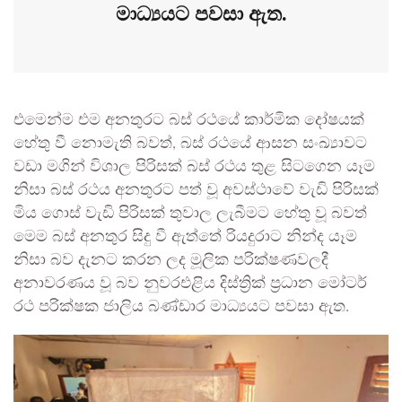
මාධ්‍යයට පවසා ඇත.
එමෙන්ම එම අනතුරට බස් රථයේ කාර්මික දෝෂයක්
හේතු වී නොමැති බවත්, බස් රථයේ ආසන සංඛ්‍යාවට
වඩා මගින් විශාල පිරිසක් බස් රථය තුළ සිටගෙන යෑම
නිසා බස් රථය අනතුරට පත් වූ අවස්ථාවේ වැඩි පිරිසක්
මිය ගොස් වැඩි පිරිසක් තුවාල ලැබීමට හේතු වූ බවත්
මෙම බස් අනතුර සිදු වී ඇත්තේ රියදුරාට නින්ද යෑම
නිසා බව දැනට කරන ලද මූලික පරික්ෂණවලදී
අනාවරණය වූ බව නුවරඑළිය දිස්ත්‍රික් ප්‍රධාන මෝටර්
රථ පරික්ෂක ජාලිය බණ්ඩාර මාධ්‍යයට පවසා ඇත.