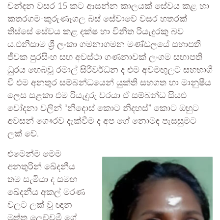
චන්දන වසර 15 කට ආසන්න කාලයක් සේවය කළ හා
කතරගම-කුරුණෑගල බස් සේවාවේ වසර හතරක්
තිස්සේ සේවය කළ දක්ෂ හා විනීත රියැදුරකු බව
ය.එනිසාම ශ්‍රී ලංකා ගමනාගමන මණ්ඩලයේ සභාපති
ජීවක පුරසිංහ සහ අවස්ථා ගණනාවක් ලංගම සභාපති
ධුරය හෙබවූ රමාල් සිරිවර්ධන ද එම අවමඟුලට සහභාගී
වී එම අනතුර සම්බන්ධයෙන් යුක්ති සහගත හා මානුෂීය
ලෙස සළකා එම රියැදුරු වරයා ඒ සම්බන්ධ සියළු
චෝදනා වලින් “නිදොස් කොට නිදහස්” කොට ඔහුට
අවසන් ගෞරව දැක්වීම ද අප ගේ නොමඳ පැසසුමට
ලක් වේ.
එමෙන්ම මෙම
අනතුරින් ඛේදනීය
තම සැමියා ද සමඟ
ඛේදනීය අකල් මරණ
වලට ලක් වූ ඥාන
මුත්තු ලෙච්චමී ගේ