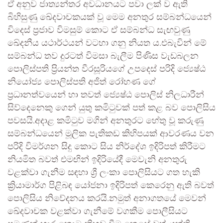
ඒ අනුව ජාත්‍යන්තර අවධානයට පවා ලක් ව ඇති
බිහිසුණු ඛේදවාචකයක් වූ මෙම අනතුර සම්බන්ධයෙන්
විදෙස් ප්‍රජාව විමසුම් කොට ඒ සම්බන්ධ සැඟවුණු
ඛේදනීය යථාර්ථයන් වටහා ගනු නියත ය.එබැවින් මේ
සම්බන්ධ තව දුරටත් විමසා බැලීම පිණිස වැඩබලන
පොලිස්පති ප්‍රියන්ත වීරසූරියගේ උපදෙස් පරිදි ජ්‍යෙෂ්ඨ
නියෝජ්‍ය පොලිස්පති අජිත් රෝහණ ගේ
ප්‍රධානත්වයෙන් හා තවත් ජ්‍යෙෂ්ඨ පොලිස් නිලධාරීන්
සිව්දෙනෙකු ගෙන් යුතු කමිටුවක් පත් කළ බව පොලිසිය
පවසයි.අදාළ කමිටුව මගින් අනතුරට හේතු වූ කරුණු
සම්බන්ධයෙන් මූලික පැතිකඩ කිහිපයක් ආවරණය වන
පරිදි විමර්ශන සිදු කොට සිය නිර්දේශ ඉදිරිපත් කිරීමට
නියමිත බවත් එමඟින් ඉදිරියේදී මෙවැනි අනතුරු
වළක්වා ගැනීම සඳහා ශ්‍රී ලංකා පොලිසියට ගත හැකි
ක්‍රියාමාර්ග පිළිබඳ යෝජනා ඉදිරිපත් කෙරෙනු ඇති බවත්
පොලිසිය නිවේදනය කරයි.නමුත් අනාගතයේ මෙවන්
ඛේදවාචක වළක්වා ගැනීමේ වගකීම පොලීසියට