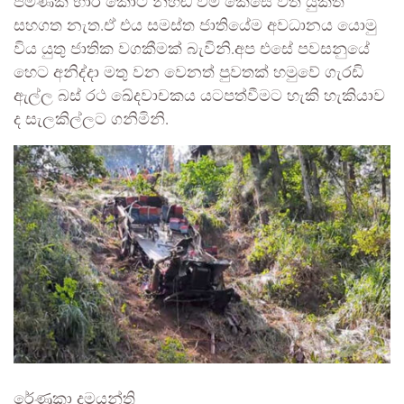
පමණක් භාර කොට නිහඬ වීම කෙසේ වත් යුක්ති
සහගත නැත.ඒ එය සමස්ත ජාතියේම අවධානය යොමු
විය යුතු ජාතික වගකීමක් බැවිනි.අප එසේ පවසනුයේ
හෙට අනිද්දා මතු වන වෙනත් පුවතක් හමුවේ ගැරඩි
ඇල්ල බස් රථ ඛේදවාචකය යටපත්වීමට හැකි හැකියාව
ද සැලකිල්ලට ගනිමිනි.
රේණුකා දමයන්ති