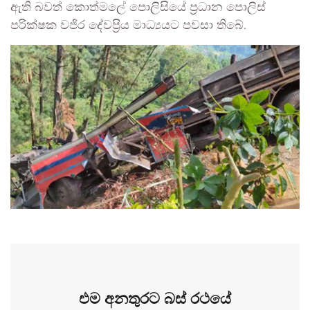
ඇති බවත් කොත්මලේ පොලිසියේ ප්‍රධාන පොලිස්
පරික්ෂක වජිර දේවප්‍රිය මාධ්‍යයට පවසා තිබේ.
එම අනතුරට බස් රථයේ