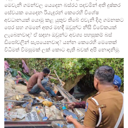
මෙවැනි ගමන්වල යෙදෙන බස්රථ පදවමින් අති දුෂ්කර
සේවයක යෙදෙන රියැදුරන් කෙරෙහි විශේෂ
අවධානයක් යොමු කළ යුතුව තිබේ එවැනි දිගු ගමනකට
පෙර සහ ගමනේ අතර මඟදී ඔවුන්ට නිසි විවේකයක්
ලැබෙනවාද? ඒ සඳහා ඔවුන්ට අවශ්‍ය පහසුකම් බස්
ඩිපෝවලින් සැපයෙනවාද? යන්න කෙරෙහි මෙතෙක්
විධිමත් විමසුමක් ලක් කොට ඇති බවක් අපි නොදනිමු.