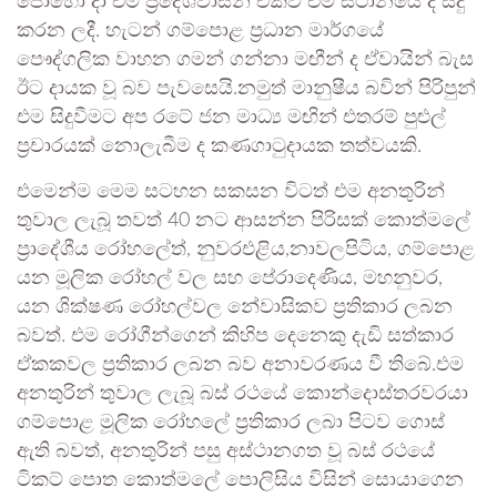
පොහෝ දා එම ප්‍රදේශවාසීන් එක්ව එම ස්ථානයේ දී සිදු
කරන ලදී. හැටන් ගම්පොළ ප්‍රධාන මාර්ගයේ
පෞද්ගලික වාහන ගමන් ගන්නා මඟීන් ද ඒවායින් බැස
ඊට දායක වූ බව පැවසෙයි.නමුත් මානුෂීය බවින් පිරිපුන්
එම සිදුවීමට අප රටේ ජන මාධ්‍ය මඟින් එතරම් පුළුල්
ප්‍රචාරයක් නොලැබීම ද කණගාටුදායක තත්වයකි.
එමෙන්ම මෙම සටහන සකසන විටත් එම අනතුරින්
තුවාල ලැබූ තවත් 40 නට ආසන්න පිරිසක් කොත්මලේ
ප්‍රාදේශීය රෝහලේත්, නුවරඑළිය,නාවලපිටිය, ගම්පොළ
යන මූලික රෝහල් වල සහ පේරාදෙණිය, මහනුවර,
යන ශික්ෂණ රෝහල්වල නේවාසිකව ප්‍රතිකාර ලබන
බවත්. එම රෝගීන්ගෙන් කිහිප දෙනෙකු දැඩි සත්කාර
ඒකකවල ප්‍රතිකාර ලබන බව අනාවරණය වී තිබේ.එම
අනතුරින් තුවාල ලැබූ බස් රථයේ කොන්දොස්තරවරයා
ගම්පොළ මූලික රෝහලේ ප්‍රතිකාර ලබා පිටව ගොස්
ඇති බවත්, අනතුරින් පසු අස්ථානගත වූ බස් රථයේ
ටිකට් පොත කොත්මලේ පොලිසිය විසින් සොයාගෙන