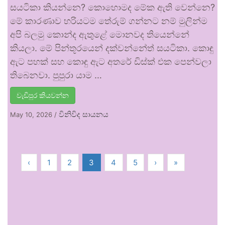
සයටිකා කියන්නෙ? කොහොමද මේක ඇති වෙන්නෙ?
මේ කාරණාව හරියටම තේරුම් ගන්නට නම් මුලින්ම
අපි බලමු කොන්ද ඇතුළේ මොනවද තියෙන්නේ
කියලා. මේ පින්තූරයෙන් දක්වන්නේත් සයටිකා. කොඳු
ඇට පහක් සහ කොඳු ඇට අතරේ ඩිස්ක් එක පෙන්වලා
තිබෙනවා. පුපුරා යාම …
වැඩිපුර කියවන්න
විනිවිද සායනය
May 10, 2026
/
‹
1
2
3
4
5
›
»