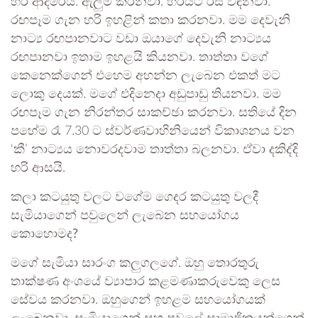
හරි ආදරෙයි. ඇලුම් කරනවා. හරියට රස විඳිනවා.
රඟපෑම ගැන හරි ඉහළින් කතා කරනවා. මම දෙවැනි
නාට්‍ය රඟපානවාට වඩා ඔයාගේ දෙවැනි නාට්‍යය
රඟපානවා ඉතාම ඉහළයි කියනවා. තාත්තා වගේ
කෙනෙක්ගෙන් එහෙම අහන්න ලැබෙන එකත් මට
ලොකු දෙයක්. මගේ එදිනෙදා අඩුපාඩු තියනවා. මම
රඟපෑම ගැන නිරන්තර සාකච්ඡා කරනවා. සතියේ දින
පහේම රෑ 7.30 ට ස්වර්ණවාහිනියෙන් විකාශනය වන
‘කී’ නාට්‍යය නොවරදවාම තාත්තා බලනවා. ඒවා දකිද්දි
හරි ආසයි.
කලා කටයුතු වලට වගේම ගෙදර කටයුතු වලදී
සැමියාගෙන් පවුලෙන් ලැබෙන සහයෝගය
කොහොමද?
මගේ සැමියා සාරංග කලුගලගේ. ඔහු තොරතුරු
තාක්ෂණ අංශයේ ව්‍යාපාර කළමණාකරුවෙකු ලෙස
සේවය කරනවා. ඔහුගෙන් ඉහළම සහයෝගයක්