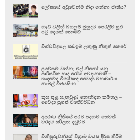
ලෝකයේ අඩුවෙන්ම නිදා ගන්නා ජාතිය?
නැව් වලින් බහලුම් මුහුදට පෙරලීම සුළු
පටු දෙයක් නොවේ
විශ්වවිද්‍යාල කඩඉම් ලකුණු නිකුත් කෙරේ
ප්‍රවේසම් වන්න; එල් නිනෝ යනු
පාරිසරික හෘද රෝග අවදානමකි –
හෘදවේද විශේෂඥ වෛද්‍ය මහාචාර්ය
නාමල් විජයසිංහ
කුස තුළ සැඟවුණු නොනිදන කම්හල –
වෛද්‍ය සුගත් විජේවර්ධන
අපරාධ නීතියේ පරම පදනම හෙවත්
වරදට සරිලන දඬුවම
විනිසුරුවන්ගේ විශ්‍රාම වයස දීර්ඝ කිරීම