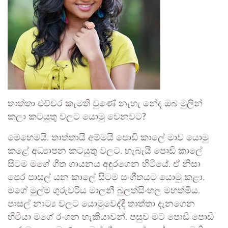
තාත්තා එච්චර කැමති වුණේ නැහැ නේද ඔබ මුලින්
කලා කටයුතු වලට යොමු වෙනවට?
මෙහෙමයි. තාත්තායි අම්මයි පොඩි කාලේ මාව යොමු
කළේ අධ්‍යාපන කටයුතු වලට. හැබැයි පොඩි කාලේ
සිටම මගේ ගීත ගායනය අඳුරගෙන හිටියේ. ඒ නිසා
පෙර පාසල් යන කාලේ සිටම සංගීතයට යොමු කළා.
මගේ මුල්ම ගුරුවරිය මාලනී බුලත්සිංහල මහත්මිය.
පාසල් නාට්‍ය වලට යොමුවෙද්දී තාත්තා දැනගෙන
හිටියා මගේ රංගන හැකියාවන්. පසුව මට පොඩි පොඩි