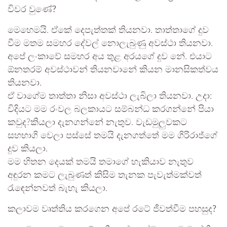
විවර වුණේ?
මෙහෙමයි. ඒකේ දෙපැත්තක් තියනවා. තාත්තාගේ දුව
වීම මතම සමහර දේවල් නොලැබුණු අවස්ථා තියනවා.
අපේ ලංකාවේ සමහර අය තුළ අරයගේ දුව නේ. එයාට
ඕනතරම් අවස්ථාවන් තියනවානේ කියන මානසිකත්වය
තියනවා.
ඒ වාගේම තාත්තා නිසා අවස්ථා ලැබිලා තියනවා. උදා:
විදියට මම රංවල බලකායට සම්බන්ධ කරගන්නේ පියා
කවුද?කියලා දැනගන්නේ නැතුව. වැඩමුලුවකට
සහභාගි වෙලා පස්සේ තමයි දැනගත්තේ මම ගිරිරාජ්ගේ
දුව කියලා.
මම හිතන දෙයක් තමයි තමාගේ හැකියාව නැතුව
අඳුරන කමට ලැබුණත් කිසිම තැනක පැවැත්මක්වත්
රැඳෙන්නවත් බැහැ කියලා.
කලාවම වෘත්තිය කරගෙන අපේ රටේ ජීවත්වීම පහසුද?