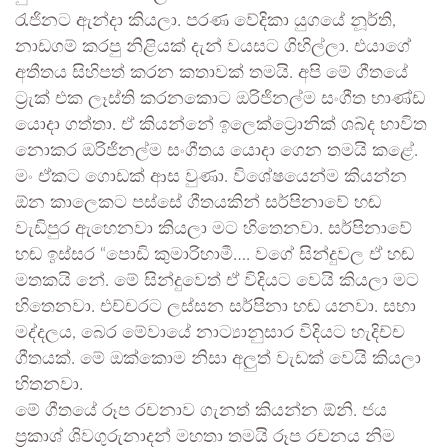
රැජිනට ඇන්දා කියලා. පරණ වේදිකා යුගයේ නූර්ති,
නාඩගම් කරපු නිළියක් දැන් වයසට ගිහිල්ලා. එයාගේ
අතීතය සිහිපත් කරන කතාවක් තමයි. අපි මේ ගීතයේ
ට්‍රැක් එක ලෑස්ති කරනකොට ඔරිජිනල්ම සංගීත භාණ්ඩ
යොදා ගත්තා. ඒ කියන්නේ ඉලෙක්ට්‍රොනික් ශබ්ද භාවිත
නොකර ඔරිජිනල්ම සංගීතය යොදා ගෙන තමයි කළේ.
මං ඒකට ගොඩක් ආස වුණා. විශේෂයෙන්ම කියන්න
ඕන කාලෙකට පස්සේ ගීතයකින් සර්පිනාවේ හඬ
වැඩිපුර ඇහෙනවා කියලා මට හිතෙනවා. සර්පිනාවේ
හඬ ඉස්සර “පොඩි කුමාරිහාමී…. වගේ සින්දුවල ඒ හඬ
මතකයි නේ. මේ සින්දුවෙත් ඒ විදියට වෙයි කියලා මට
හිතෙනවා. එච්චරට ලස්සන සර්පිනා හඬ යනවා. සභා
මද්දලය, බෙර මේවායේ නාට්‍යානුසාර විදියට හැදිච්ච
ගීතයක්. මේ ඔක්කොම නිසා අලුත් වැඩක් වෙයි කියලා
හිතනවා.
මේ ගීතයේ රූප රචනාව ගැනත් කියන්න ඕනි. ජය
ප්‍රකාශ් ශිවගුරුනාදන් මහතා තමයි රූප රචනය නිම