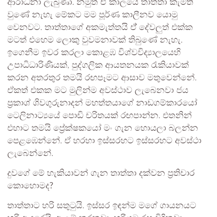
ආරාධනා ලැබුණා. නමුත් ඒ කාලයේ තාත්තා කැමති
වුණේ නැහැ මේකට මම පූර්ණ කාලීනව යොමු
වෙනවට. තාත්තාගේ අකමැත්තයි ඒ් දේවලුත් එක්ක
මටත් එහෙම ලොකු වුවමනාවක් තිබුණේ නැහැ.
ඉගෙනීම ඉවර කරලා කොළඹ විශ්වවිද්‍යාලයෙහි
උපාධිධාරිණියක්, පුද්ගලික ආයතනයක රැකියාවක්
කරන අතරතුර තමයි රඟපෑමට ආසාව මතුවෙන්නේ.
ඒකත් එකක මට මුලින්ම අවස්ථාව ලැබෙනවා ජය
ප්‍රකාශ් ශිවගුරුනාදන් මහත්තයාගේ නාඩගම්කාරයෝ
ටෙලිනාට්‍යයේ පොඩි චරිතයක් රඟපාන්න. එතනින්
එහාට තමයි ප්‍රේක්ෂකයෝ මං ගැන හොයලා බලන්න
පෙළඹෙන්නේ. ඒ හරහා ඉස්සරහට ඉස්සරහට අවස්ථා
ලැබෙන්නේ.
දුවගේ මේ හැකියාවන් ගැන තාත්තා දක්වන ප්‍රතිචාර
කොහොමද?
තාත්තාට හරි සතුටුයි. ඉස්සර ඉඳන්ම මගේ ගායනයට