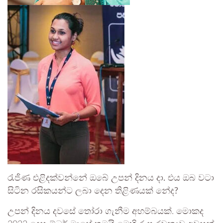
රැජිණ එළිදක්වන්නේ ඔබේ උපන් දිනය දා. එය ඔබ වටා
සිටින රසිකයන්ට ලබා දෙන තිළිණයක් නේද?
උපන් දිනය දවසේ තෝරා ගැනීම අහම්බයක්. මොකද