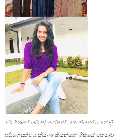
මේ ගීතයේ යම් සුවිශේෂත්වයක් තියනවා නේද?
සුවිශේෂත්වය කියලා කියන්නේ ගීතයේ තේමාව