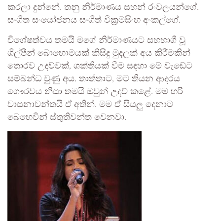
කරලා දුන්නේ. තනු නිර්මාණය සහන් රංවලයන්ගේ.
සංගීත සංයෝජනය සංගීත් වික්‍රමසිංහ අංකල්ගේ.
විශේෂත්වය තමයි මගේ නිර්මාණයට සහභාගී වූ
ශිල්පීන් බොහොමයක් කිසිදු මුදලක් අය කිරීමකින්
තොරව උදව්වක්, ශක්තියක් වීම සඳහා මේ වැඩේට
සම්බන්ධ වුණු අය. තාත්තාට, මට තියන ආදරය
ගෞරවය නිසා තමයි ඔවුන් උදව් කළේ. මම හරි
වාසනාවන්තයි ඒ අතින්. මම ඒ සියලු දෙනාට
බෙහෙවින් ස්තුතිවන්ත වෙනවා.