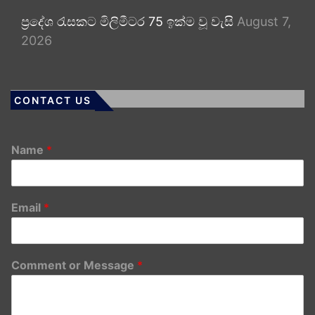
ප්‍රදේශ රැසකට මිලිමීටර 75 ඉක්ම වූ වැසි
August 7,
2026
CONTACT US
Name
*
Email
*
Comment or Message
*