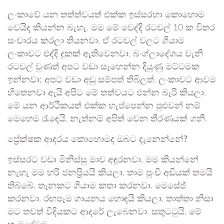
ලංකාවේ යන තත්ත්වයත් එක්ක ඉස්සරහා කොහොම
වෙයිද කියන්න බැහැ. මම මේ වෙද්දි රටවල් 10 ක විතර
සංචාරය කරලා තියනවා. ඒ රටවල් වලට ගියාම
ලංකාවට එද්දි දුකක් ඇතිවෙනවා. බංග්ලාදේශය වැනි
රටවල් වුණත් අපට වඩා සෑහෙන්න දියුණු මට්ටමක
ඉන්නවා; අපට වඩා අඩු සම්පත් තිබිලත්. ලංකාවට ආවම
හිතෙනවා ඇයි අපිට මේ තත්වයට එන්න බැරි කියලා.
මේ යන ආර්ථිකයත් එක්ක හැප්පෙන්න පුළුවන් නම්
මෙහෙම රැඳෙයි. නැත්නම් අපිත් වෙන තීරණයක් ගනී.
ප්‍රේක්ෂක ආදරය කොහොමද ඔබට දැනෙන්නේ?
ඉස්සරට වඩා මිනිස්සු මාව අඳුරනවා. මම කියන්නේ
නැහැ මම හරි ජනප්‍රියයි කියලා. තාම පුංචි අඩියක් තමයි
තිබ්බේ. තැනකට ගියාම කතා කරනවා. මෙසේජ්
කරනවා. රඟපෑම ගායනය හොඳයි කියලා. තාත්තා නිසා
මට තවත් විදියකට ආදරේ ලැබෙනවා. සතුටටුයි. මේ