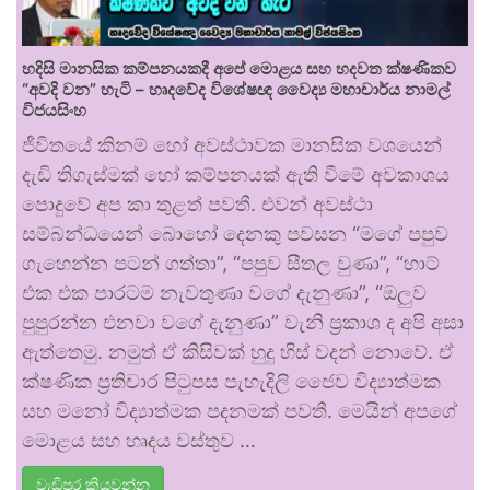
හදිසි මානසික කම්පනයකදී අපේ මොළය සහ හදවත ක්ෂණිකව
“අවදි වන” හැටි – හෘදවේද විශේෂඥ වෛද්‍ය මහාචාර්ය නාමල්
විජයසිංහ
ජීවිතයේ කිනම් හෝ අවස්ථාවක මානසික වශයෙන්
දැඩි තිගැස්මක් හෝ කම්පනයක් ඇති වීමේ අවකාශය
පොදුවේ අප කා තුළත් පවතී. එවන් අවස්ථා
සම්බන්ධයෙන් බොහෝ දෙනකු පවසන “මගේ පපුව
ගැහෙන්න පටන් ගත්තා”, “පපුව සීතල වුණා”, “හාට්
එක එක පාරටම නැවතුණා වගේ දැනුණා”, “ඔලුව
පුපුරන්න එනවා වගේ දැනුණා” වැනි ප්‍රකාශ ද අපි අසා
ඇත්තෙමු. නමුත් ඒ කිසිවක් හුදු හිස් වදන් නොවේ. ඒ
ක්ෂණික ප්‍රතිචාර පිටුපස පැහැදිලි ජෛව විද්‍යාත්මක
සහ මනෝ විද්‍යාත්මක පදනමක් පවතී. මෙයින් අපගේ
මොළය සහ හෘදය වස්තුව …
වැඩිපුර කියවන්න