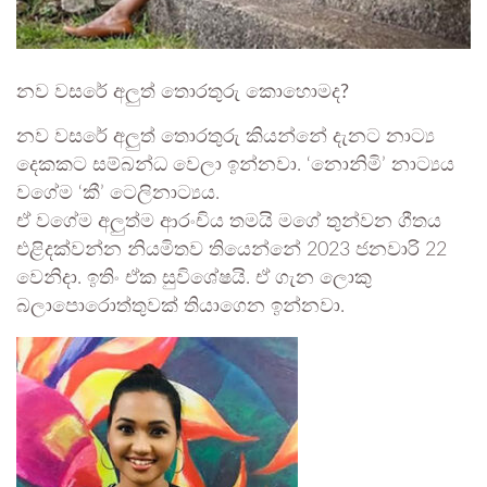
නව වසරේ අලුත් තොරතුරු කොහොමද?
නව වසරේ අලුත් තොරතුරු කියන්නේ දැනට නාට්‍ය
දෙකකට සම්බන්ධ වෙලා ඉන්නවා. ‘නොනිමි’ නාට්‍යය
වගේම ‘කී’ ටෙලිනාට්‍යය.
ඒ වගේම අලුත්ම ආරංචිය තමයි මගේ තුන්වන ගීතය
එළිදක්වන්න නියමිතව තියෙන්නේ 2023 ජනවාරි 22
වෙනිදා. ඉතිං ඒක සුවිශේෂයි. ඒ ගැන ලොකු
බලාපොරොත්තුවක් තියාගෙන ඉන්නවා.