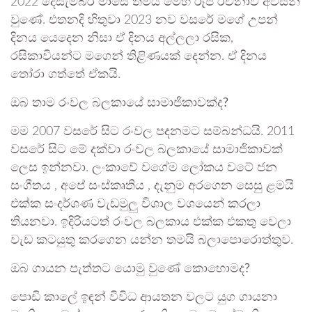
2022 දෙසැම්බර් මාසේ තමයි මෙහි රූප රචනාව අවසන්
වුණේ. එතනදි හිතුවා 2023 නව වසරේ මගේ උපන්
දිනය යෙදෙන නිසා ඒ දිනය අල්ලලා රසික,
රසිකාවියන්ට මගෙන් තිළිණයක් දෙන්න. ඒ දිනය
තෝරා ගත්තේ ඒකයි.
ඔබ තාම රංවල බලකායේ සාමාජිකාවක්ද?
මම 2007 වසරේ සිට රංවල පදනමට සම්බන්ධයි. 2011
වසරේ සිට මේ දක්වා රංවල බලකායේ සාමාජිකාවක්
ලෙස ඉන්නවා. ලංකාවේ වගේම ලෝකය වටේ ජන
සංගීතය , අපේ සංස්කෘතිය , දැනුම අරගෙන සෙසු ළමයි
එක්ක සංදර්ශණ වැඩමුලු විශාල වශයෙන් කරලා
තියනවා. ඉදිරියටත් රංවල බලකාය එක්ක එකතු වෙලා
වැඩ කටයුතු කරගෙන යන්න තමයි බලාපොරොත්තුව.
ඔබ ගායන පැත්තට යොමු වුණේ කොහොමද?
පොඩි කාලේ ඉඳන් විවිධ ආයතන වලට යුග ගායනා