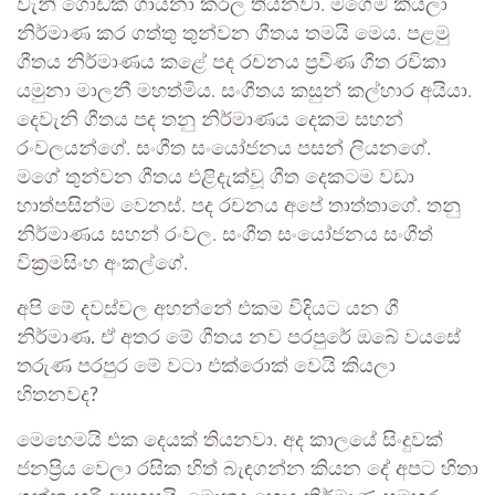
වැනි ගොඩක් ගායනා කරල තියනවා. මගේම කියලා
නිර්මාණ කර ගත්තු තුන්වන ගීතය තමයි මෙය. පළමු
ගීතය නිර්මාණය කළේ පද රචනය ප්‍රවීණ ගීත රචිකා
යමුනා මාලනී මහත්මිය. සංගීතය කසුන් කල්හාර අයියා.
දෙවැනි ගීතය පද තනු නිර්මාණය දෙකම සහන්
රංවලයන්ගේ. සංගීත සංයෝජනය පසන් ලියනගේ.
මගේ තුන්වන ගීතය එළිදැක්වූ ගීත දෙකටම වඩා
හාත්පසින්ම වෙනස්. පද රචනය අපේ තාත්තාගේ. තනු
නිර්මාණය සහන් රංවල. සංගීත සංයෝජනය සංගීත්
වික්‍රමසිංහ අංකල්ගේ.
අපි මේ දවස්වල අහන්නේ එකම විදියට යන ගී
නිර්මාණ. ඒ අතර මේ ගීතය නව පරපුරේ ඔබේ වයසේ
තරුණ පරපුර ‌මේ වටා එක්රොක් වෙයි කියලා
හිතනවද?
මෙහෙමයි එක දෙයක් තියනවා. අද කාලයේ සිංදුවක්
ජනප්‍රිය වෙලා රසික හිත් බැඳගන්න කියන දේ අපට හිතා