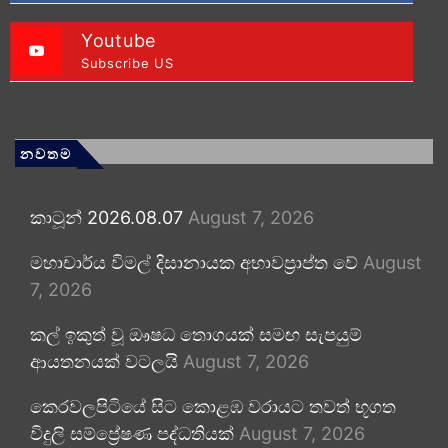
Youtube
Subscribe US
නවතම
කාටූන් 2026.08.07
August 7, 2026
මහාචාර්ය විමල් දිසානායක අභාවප්‍රාප්ත වේ
August
7, 2026
කල් ඉකුත් වූ ඖෂධ තොගයක් සමඟ සැපයුම්
ආයතනයක් වටලයි
August 7, 2026
කෙරවලපිටියේ සිට කොළඹ වරායට තවත් භූගත
විදුලි සම්ප්‍රේෂණ පද්ධතියක්
August 7, 2026