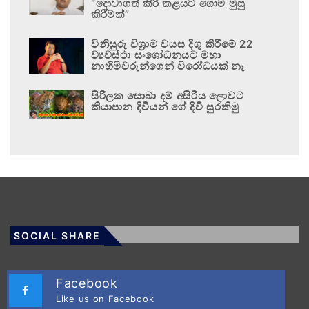
“දොවාගත් කිරි කළයට ගොම මුසු
කිරීමක්”
විනිසුරු විශ්‍රාම වයස දිගු කිරීමේ 22
ව්‍යවස්ථා සංශෝධනයට මහා
නාහිමිවරුන්ගෙන් විරෝධයක් නෑ
සිරිලක සොබා දම් අසිරිය ලොවට
කියාපාන දිවියන් ගේ දිවි සුරකිමු
SOCIAL SHARE
Facebook
Like us on Facebook