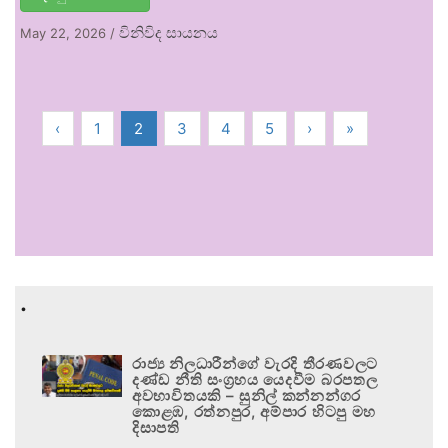
විනිවිද සායනය
May 22, 2026
/
‹
1
2
3
4
5
›
»
.
රාජ්‍ය නිලධාරීන්ගේ වැරදි තීරණවලට
දණ්ඩ නීති සංග්‍රහය යෙදවීම බරපතල
අවභාවිතයකි – සුනිල් කන්නන්ගර
කොළඹ, රත්නපුර, අම්පාර හිටපු මහ
දිසාපති