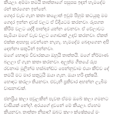
කියලා. අම්මා තමයි තාත්තාගේ පසුපස ඉඳන් හැමදේම
රන් කරගෙන ඉන්නේ.
ගෙදර වැඩ ගැන කතා කළොත් ඉවුම් පිහුම් කටයුතු මම
ගෙදර ඉන්න දවස් වලට ඒ විදියටම කරනවා. රූපගත
කිරීම් වලට යද්දී පාන්දර යන්න වෙනවා. ඒ වේලාවට
සැමියා මගේ වැඩ වලට ගොඩාක් උදව් කරනවා. ඒකත්
එක්ක අපහසු වෙන්නෙ නැහැ. හැමදේම බෙදාගෙන අපි
දෙන්නා සතුටින් ඉන්නවා.
මගේ හොඳම විචාරකයා ඔහුයි තාත්තයි. මගේ නිර්මාණ
බලලා ඒ ගැන කතා කරනවා. අලුත්ම ගීතයේ රූප
රචනාම මුලින්ම හස්බන්ඩ්ට පෙන්නුවාම එයා කිව්ව දේ
තමයි මට මාර සතුටුයි ඔයා ගැන, ඔයා හරි දක්ෂයි.
හොඳට කරලා තියනවා. එවැනි ප්‍රතිචාර අහන්න ලැබීම
වාසනාවක්.
ජනප්‍රිය කලා පවුලකින් පැවත ඒමම ඔබේ කලා ගමනට
වාසියක් නේද?. අරයගේ දුවනේ මේ කියලා. ඒහෙම
කියනවා. තාත්තා නිසාද? ඔබට කලා ක්ෂේත්‍රයේ මං