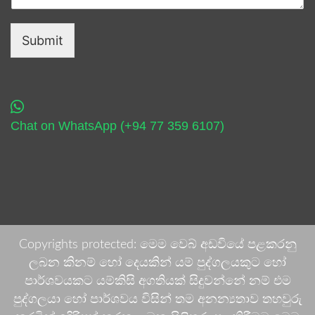
Submit
Chat on WhatsApp (+94 77 359 6107)
Copyrights protected: මෙම වෙබ් අඩවියේ පළකරනු
ලබන කිනම් හෝ දෙයකින් යම් පුද්ගලයකුට හෝ
පාර්ශවයකට යම්කිසි අගතියක් සිදුවන්නේ නම් එම
පුද්ගලයා හෝ පාර්ශවය විසින් තම අනන්‍යතාව තහවුරු