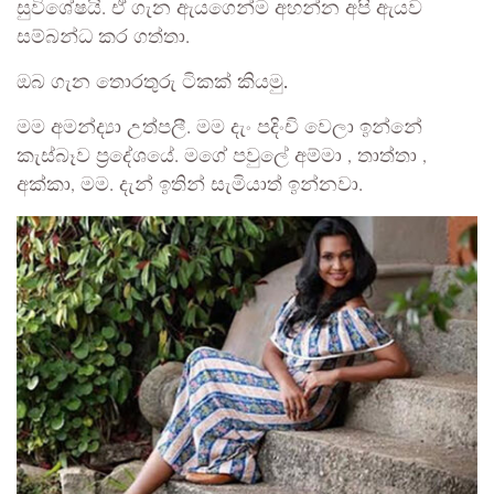
සුවිශේෂයි. ඒ ගැන ඇයගෙන්ම අහන්න අපි ඇයව
සම්බන්ධ කර ගත්තා.
ඔබ ගැන තොරතුරු ටිකක් කියමු.
මම අමන්ද්‍යා උත්පලී. මම දැං පදිංචි වෙලා ඉන්නේ
කැස්බෑව ප්‍රදේශයේ. මගේ පවුලේ අම්මා , තාත්තා ,
අක්කා, මම. දැන් ඉතින් සැමියාත් ඉන්නවා.