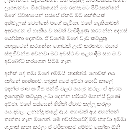
ලැබෙනවා. සැමියාගෙන් සහ පවුලේ සාමාජිකයන්ගෙන්
ලැබෙනවා. විශේෂයෙන් මම රඟපෑමට පිවිසෙන්නේ
මගේ විවාහයෙන් පස්සේ ඒකට මට ශක්තියක්
අත්වැලක් වෙන්නේ මගේ සැමියා. මගේ හැකියාවන්
අඳුරගෙන ඒ හැකියාව තවත් වැඩිදියුණු කරගන්න අදහස්
යෝජනා දෙනවා. ඒ වගේම මගේ වැඩ කටයුතු
පහසුවෙන් කරගන්න ගොඩක් උදව් කරනවා. එයාට
ස්තුතිවන්ත වෙනවා මට අවස්ථාව සළහාදීම සහ මාව
අවබෝධ කරගෙන සිටීම ගැන.
අනික් දේ තමා මගේ අම්මයි, තාත්තයි. ගොඩක් අය
දන්නේ තාත්තාව. නමුත් අපේ අම්මා පොඩි කාලේ
ඉඳන්ම මාව සංගීත පන්ති වලට යොමු කරලා ඒ අවශ්‍ය
ඉගෙනුම් කටයුතු ලබා දෙන්න හරියට මහන්සි වුණේ
අම්මා. මගේ පස්සෙන් ගිහින් ඒවාට තල්ලු කරලා
යොදවලා උනන්දු කළේ ඇය. ගොඩක් අය අහන්නේ
තාත්තා ගැන මගෙන්. මේ අවස්ථාවේදී මම හිතුවා අම්මා
ගැනත් කතා කරලා ඒ වටිනාකම අම්මට දෙන්න ඕනි