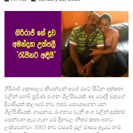
ගිරිරාජ් කෞශල්‍ය කියන්නේ අපේ රටේ සිටින දක්ෂතා
වලින් හෙබි ප්‍රවීණ රංගන ශිල්පියෙක්. අද වෙද්දි ඔහුගේ
දියණියත් කලාවේ නව ඉසව් සොයාගෙන යන
ශිල්පිණියක්. ගායනය, රංගනය වැනි අංශ වලින් දස්කම්
පෙන්වන ඇය ගැන මේ දිනවල නිතර කතා බහට
ලක්වෙනවා. 2003 නව වසරේ මුල් මාසය ඇයට නම්