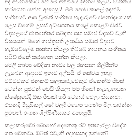
අද වෙනකොට නෙමේ අතීතයේ ඉඳන්ම කලාව වෘත්තිය
කරගෙන යන්න අපහසුයි. මම පොඩි කාලේ ඉඳන්ම
සංගීතයට ආස වුණත් සංගීතය හැදෑරුවේ විනෝදාංශයක්
ලෙස වගේම උසස් අධ්‍යාපනය කළේ කොළඹ විශ්ව
විද්‍යාලයේ ජාත්‍යන්තර සබඳතා සහ සමාජ විද්‍යාව වැනි
විෂයයන්. මගේ ශාස්ත්‍රපති උපාධිය සමාජ විද්‍යාව.
හැමවේලේම තාත්තා කියලා තිබ්බේ ගායනය සංගීතය
සයිඩ් ඒකේ කරගෙන යන්න කියලා.
ටෙලි නාට්‍ය වේදිකා නාට්‍ය වල රඟපාන ශීල්පීන්ට
ලැබෙන ආදායම ඉතාම අල්පයි. ඒ තත්වය ඉහළ
මට්ටමකට එනකම් කලාකරුවෙකුට ඒකෙන්ම ජීවත්
වෙන්න පුළුවන් වෙයි කියලා මම හිතන් නැහැ.ගායන
ක්ෂේත්‍රයේදී ඕක ටිකක් හරි වෙනස් වෙලා තියනවා.
එතනදි මියුසිකල් ෂෝ වලදී එහෙම තමන්ම මිල කරන්න
පුළුවන්. රංගන ශිල්පිණියකට අපහසුයි.
කලාකරුවෝ බොහෝ දෙනෙකු රට අතහැරලා විදේශ
ගත වෙනවා. ඔබත් එවැනි අදහසකද ඉන්නේ?