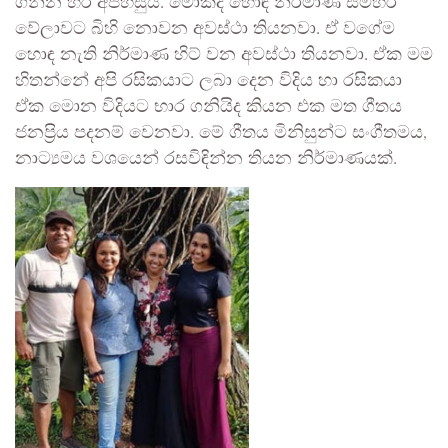
ගන්න හරි අපහසුයි. මොකද හොඳ නිර්මාණ සමහර
වේලාවට බිහි නොවන අවස්ථා තියනවා. ඒ වගේම
හොඳ නැති නිර්මාණ හිට් වන අවස්ථා තියනවා. ඒක මම
හිතන්නේ අපි රසිකයාට ලබා දෙන විදිය හා රසිකයා
ඒක මොන විදියට භාර ගනියිද කියන එක මත ගීතය
ජනප්‍රිය පදනම් වෙනවා. මේ ගීතය මිනිසුන්ට සංගීතමය,
නාට්‍යමය වශයෙන් රසවිඳින්න තියන නිර්මාණයක්.