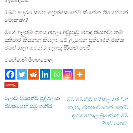
හැමදේටම.
ඔබට ආදරය කරන ප්‍රේක්ෂකයන්ට කියන්න තියෙන්නේ
මොකක්ද?
මගේ අලුත්ම ගීතය අහලා අඩුපාඩු හොඳ තියනවා නම්
ප්‍රතිචාර කියන්න කියලා. මේ ලැබෙන ප්‍රතිචාරත් එක්ක
මගේ කලා ගමනට ලොකු දිරියක් වේවි.
මහේෂානි මීගහපොල
රසගඟුල
ලොව වියපත්ම පුද්ගලයා
මට මෝටර් සයිකලයක් වත්
ජීවිතයෙන් සමු ගනියි
නැහැ ජනතාවගෙන් කෝටි
දහය නොලැබුණොත් මම
හිරේ යනවා