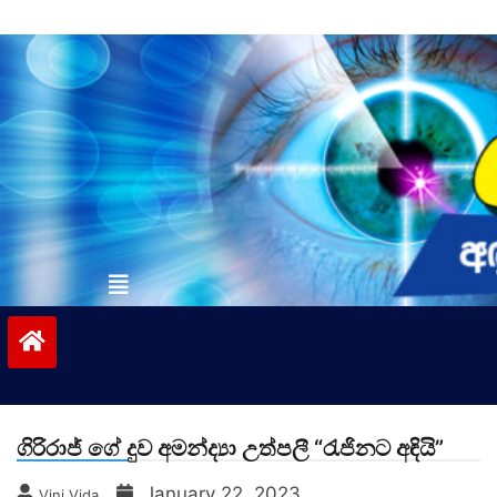
Skip
to
content
vinivida.lk
ගිරිරාජ් ගේ දුව අමන්ද්‍යා උත්පලී “රැජිනට අඳියි”
January 22, 2023
Vini Vida