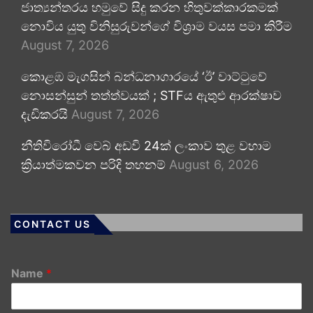
ජාත්‍යන්තරය හමුවේ සිදු කරන හිතුවක්කාරකමක්
නොවිය යුතු විනිසුරුවන්ගේ විශ්‍රාම වයස පමා කිරීම
August 7, 2026
කොළඹ මැගසින් බන්ධනාගාරයේ ‘ඊ’ වාට්ටුවේ
නොසන්සුන් තත්ත්වයක් ; STFය ඇතුළු ආරක්ෂාව
දැඩිකරයි
August 7, 2026
නීතිවිරෝධී වෙබ් අඩවි 24ක් ලංකාව තුළ වහාම
ක්‍රියාත්මකවන පරිදි තහනම්
August 6, 2026
CONTACT US
Name
*