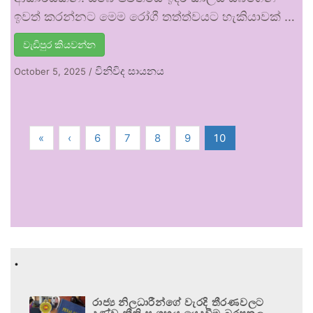
ඉවත් කරන්නට මෙම රෝගී තත්ත්වයට හැකියාවක් …
වැඩිපුර කියවන්න
විනිවිද සායනය
October 5, 2025
/
«
‹
6
7
8
9
10
.
රාජ්‍ය නිලධාරීන්ගේ වැරදි තීරණවලට