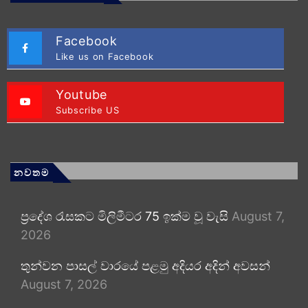
Facebook
Like us on Facebook
Youtube
Subscribe US
නවතම
ප්‍රදේශ රැසකට මිලිමීටර 75 ඉක්ම වූ වැසි
August 7,
2026
තුන්වන පාසල් වාරයේ පළමු අදියර අදින් අවසන්
August 7, 2026