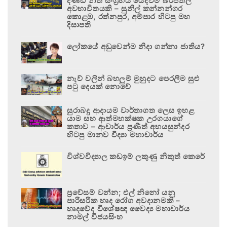
දණ්ඩ නීති සංග්‍රහය යෙදවීම බරපතල
අවභාවිතයකි – සුනිල් කන්නන්ගර
කොළඹ, රත්නපුර, අම්පාර හිටපු මහ
දිසාපති
ලෝකයේ අඩුවෙන්ම නිදා ගන්නා ජාතිය?
නැව් වලින් බහලුම් මුහුදට පෙරලීම සුළු
පටු දෙයක් නොවේ
සුරාබදු ආදායම වාර්තාගත ලෙස ඉහළ
යාම සහ ආත්මභක්ෂක උරගයාගේ
කතාව – ආචාර්ය ප්‍රණීත් අභයසුන්දර
හිටපු මානව විද්‍යා මහාචාර්ය
විශ්වවිද්‍යාල කඩඉම් ලකුණු නිකුත් කෙරේ
ප්‍රවේසම් වන්න; එල් නිනෝ යනු
පාරිසරික හෘද රෝග අවදානමකි –
හෘදවේද විශේෂඥ වෛද්‍ය මහාචාර්ය
නාමල් විජයසිංහ