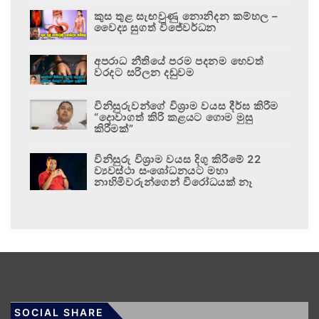
කුස තුළ සැඟවුණු නොනිදන කම්හල –
වෛද්‍ය සුගත් විජේවර්ධන
අපරාධ නීතියේ පරම පදනම හෙවත්
වරදට සරිලන දඬුවම
විනිසුරුවන්ගේ විශ්‍රාම වයස දීර්ඝ කිරීම
“දොවාගත් කිරි කළයට ගොම මුසු
කිරීමක්”
විනිසුරු විශ්‍රාම වයස දිගු කිරීමේ 22
ව්‍යවස්ථා සංශෝධනයට මහා
නාහිමිවරුන්ගෙන් විරෝධයක් නෑ
SOCIAL SHARE