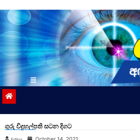
Skip
to
content
vinivida.lk
ගුරු විදුහල්පති සටන දිගට
October 14, 2021
Editor