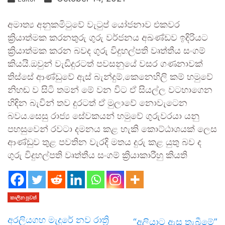
අමාත්‍ය අනුකමිටුවේ වැටුප් යෝජනාව එකවර
ක්‍රියාත්මක කරනතුරු ගුරු වර්ජනය අඛණ්ඩව ඉදිරියට
ක්‍රියාත්මක කරන බවද ගුරු විදුහල්පති වෘත්තීය සංගම්
කියයි.ඔවුන් වැඩිදුරටත් පවසනුයේ වසර ගණනාවක්
තිස්සේ ආණ්ඩුවේ ඇස් බැන්දුම්,කෙනෙහිලි කම් හමුවේ
නිහඬ ව සිටි තමන් මේ වන විට ඒ සියල්ල වටහාගෙන
හිඳින බැවින් තව දුරටත් ඒ මුලාවේ නොවැටෙන
බවය.සෙසු රාජ්‍ය සේවකයන් හමුවේ ගුරුවරයා යනු
පහසුවෙන් රවටා දමනය කළ හැකි කොට්ඨාශයක් ලෙස
ආණ්ඩුව තුළ පවතින වැරදි මතය දුරු කළ යුතු බව ද
ගුරු විදුහල්පති වෘත්තීය සංගම් ක්‍රියාකාරීහු කියති
කාලීන පුවත්
අරලියගහ මැදුරේ නව රාත්‍රි
“අලියාට ඇස තැබීමේ”