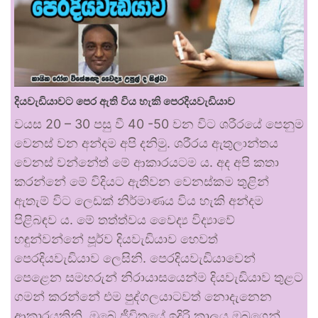
දියවැඩියාවට පෙර ඇති විය හැකි පෙරදියවැඩියාව
වයස 20 – 30 පසු වී 40 -50 වන විට ශරීරයේ පෙනුම
වෙනස් වන අන්දම අපි දනිමු. ශරීරය ඇතුලාන්තය
වෙනස් වන්නේත් මේ ආකාරයටම ය. අද අපි කතා
කරන්නේ මේ විදියට ඇතිවන වෙනස්කම තුළින්
ඇතැම් විට ලෙඩක් නිර්මාණය විය හැකි අන්දම
පිළිබඳව ය. මේ තත්ත්වය වෛද්‍ය විද්‍යාවේ
හඳුන්වන්නේ පූර්ව දියවැඩියාව හෙවත්
පෙරදියවැඩියාව ලෙසිනි. පෙරදියවැඩියාවෙන්
පෙළෙන සමහරුන් නිරායාසයෙන්ම දියවැඩියාව තුළට
ගමන් කරන්නේ එම පුද්ගලයාටවත් නොදැනෙන
ආකාරයකිනි. ඔබේ ජීවිතයේ ඉදිරි කාලය ඔබගෙන්