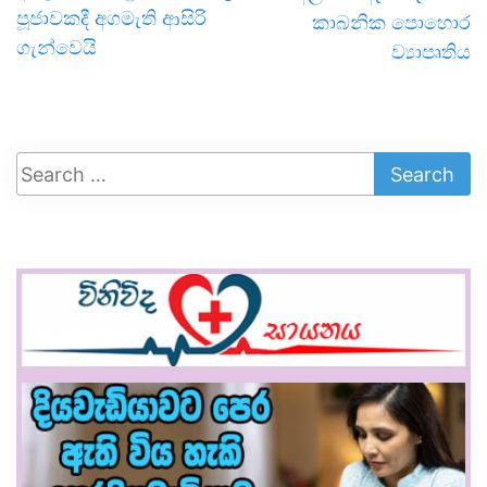
පූජාවකදී අගමැති ආසිරි
කාබනික පොහොර
ගැන්වෙයි
ව්‍යාපෘතිය