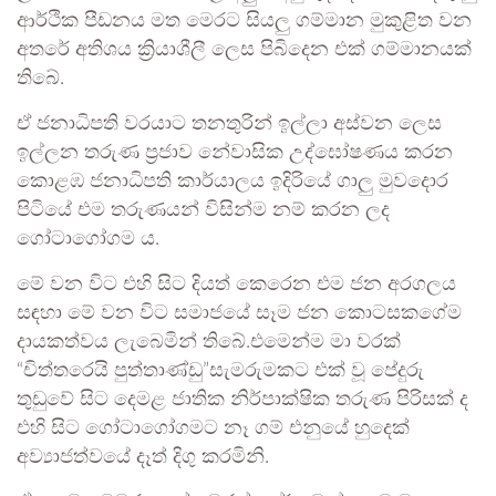
ආර්ථික පීඩනය මත මෙරට සියලු ගම්මාන මුකුළිත වන
අතරේ අතිශය ක්‍රියාශීලී ලෙස පිබිදෙන එක් ගම්මානයක්
තිබේ.
ඒ ජනාධිපති වරයාට තනතුරින් ඉල්ලා අස්වන ලෙස
ඉල්ලන තරුණ ප්‍රජාව නේවාසික උද්ඝෝෂණය කරන
කොළඹ ජනාධිපති කාර්යාලය ඉදිරියේ ගාලු මුවදොර
පිටියේ එම තරුණයන් විසින්ම නම් කරන ලද
ගෝටාගෝගම ය.
මේ වන විට එහි සිට දියත් කෙරෙන එම ජන අරගලය
සඳහා මේ වන විට සමාජයේ සෑම ජන කොටසකගේම
දායකත්වය ලැබෙමින් තිබේ.එමෙන්ම මා වරක්
“චිත්තරෙයි පුත්තාණ්ඩු”සැමරුමකට එක් වූ පේදුරු
තුඩුවේ සිට දෙමළ ජාතික නිර්පාක්ෂික තරුණ පිරිසක් ද
එහි සිට ගෝටාගෝගමට නෑ ගම් එනුයේ හුදෙක්
අව්‍යාජත්වයේ දෑත් දිගු කරමිනි.