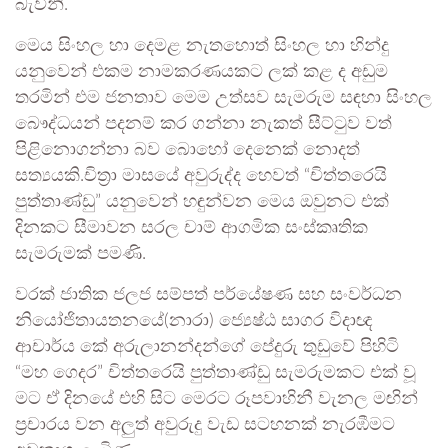
බැවිනි.
මෙය සිංහල හා දෙමළ නැතහොත් සිංහල හා හින්දු
යනුවෙන් එකම නාමකරණයකට ලක් කළ ද අඩුම
තරමින් එම ජනතාව මෙම උත්සව සැමරුම සඳහා සිංහල
බෞද්ධයන් පදනම් කර ගන්නා නැකත් සීට්ටුව වත්
පිළිනොගන්නා බව බොහෝ දෙනෙක් නොදත්
සත්‍යයකි.චිත්‍රා මාසයේ අවුරුද්ද හෙවත් “චිත්තරෙයි
පුත්තාණ්ඩු” යනුවෙන් හඳුන්වන මෙය ඔවුනට එක්
දිනකට සීමාවන සරල චාම් ආගමික සංස්කෘතික
සැමරුමක් පමණි.
වරක් ජාතික ජලජ සම්පත් පර්යේෂණ සහ සංවර්ධන
නියෝජිතායතනයේ(නාරා) ජ්‍යෙෂ්ඨ සාගර විදාඥ
ආචාර්ය කේ අරුලානන්දන්ගේ පේදුරු තුඩුවේ පිහිටි
“මහ ගෙදර” චිත්තරෙයි පුත්තාණ්ඩු සැමරුමකට එක් වූ
මට ඒ දිනයේ එහි සිට මෙරට රූපවාහිනී වැනල මඟින්
ප්‍රචාරය වන අලුත් අවුරුදු වැඩ සටහනක් නැරඹීමට