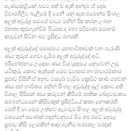
සැණකෙළියක් බවට පත් ව ඇති අන්දම ඒ දෙස
විචාරශීලීව බැලීමේ දී පෙනී යනු ඇත.එමෙන්ම සිංහල
අලුත් අවුරුදු සමයේ මාධ්‍ය මඟින් සිදු කරනු ලබන
ජනතා කුළුගැන්වීම් පිටුපස ද මහා පරිමාණ සමාගම්
කරුවන් සිටින බව ප්‍රසිද්ධ රහසකි.
අලුත් අවුරුද්දේ සමාජමය යහභාවිතාවක් වන පැරැණි
ණය තුරුස් ගෙවා දැමීම අලුත් අවුරුද්දේ අධි
පරිභෝජනය උදෙසා ණය විය යුතුමය යනුවෙන් උඩු
යටිකුරු කොට ඇත්තේ මෙම ව්‍යාපාර හා ජාවාරම්කාර
ප්‍රජාව විසිනි.ඒ අනුව වසරේ වැඩිම ක්‍රෙඩිට් කාඩ් හෙවත්
ණය පත් භාවිතය මඟින් සිංහල අවුරුද්ද මුල් කොට අති
විශාල පිරිසක් ණය කරුවන් කිරීමේ ජාතික ඛේදවාචකය
සම්බන්ධයෙන් කිසිවකුත් ප්‍රසිද්ධියේ කතා නොකරති.
මෙහි දී මා මෙම උත්සව සැමරුම සිංහල අලුත් අවුරුද්ද
වශයෙන් පමණක් හඳුන්වනුයේ මීට අප රටේ දෙමළ
ප්‍රජාව කිසි ලෙසකින් ආඳා ගැනීම බරපතල වරදක්