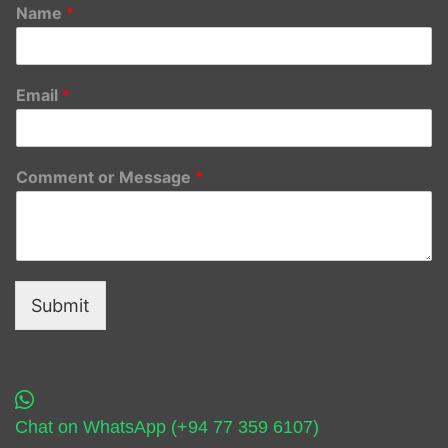
Name
*
Email
*
Comment or Message
*
Submit
Chat on WhatsApp (+94 77 359 6107)