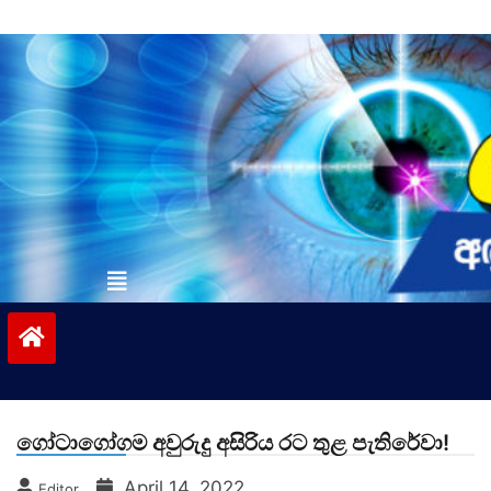
Skip
to
content
vinivida.lk
ගෝටාගෝගම අවුරුදු අසිරිය රට තුළ පැතිරේවා!
April 14, 2022
Editor