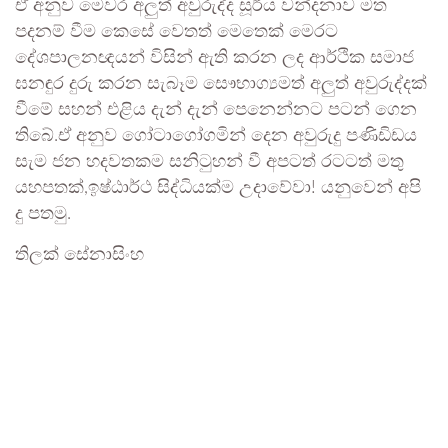
ඒ අනුව මෙවර අලුත් අවුරුද්ද සූර්ය වන්දනාව මත
පදනම් වීම කෙසේ වෙතත් මෙතෙක් මෙරට
දේශපාලනඥයන් විසින් ඇති කරන ලද ආර්ථික සමාජ
ඝනඳුර දුරු කරන සැබෑම සෞභාග්‍යමත් අලුත් අවුරුද්දක්
වීමේ සහන් එළිය දැන් දැන් පෙනෙන්නට පටන් ගෙන
තිබේ.ඒ අනුව ගෝටාගෝගමින් දෙන අවුරුදු පණිඩිඩය
සැම ජන හදවතකම සනිටුහන් වී අපටත් රටටත් මතු
යහපතක්,ඉෂ්ඨාර්ථ සිද්ධියක්ම උදාවේවා! යනුවෙන් අපි
දු පතමු.
තිලක් සේනාසිංහ