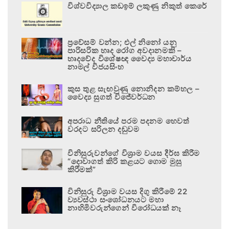
විශ්වවිද්‍යාල කඩඉම් ලකුණු නිකුත් කෙරේ
ප්‍රවේසම් වන්න; එල් නිනෝ යනු
පාරිසරික හෘද රෝග අවදානමකි –
හෘදවේද විශේෂඥ වෛද්‍ය මහාචාර්ය
නාමල් විජයසිංහ
කුස තුළ සැඟවුණු නොනිදන කම්හල –
වෛද්‍ය සුගත් විජේවර්ධන
අපරාධ නීතියේ පරම පදනම හෙවත්
වරදට සරිලන දඬුවම
විනිසුරුවන්ගේ විශ්‍රාම වයස දීර්ඝ කිරීම
“දොවාගත් කිරි කළයට ගොම මුසු
කිරීමක්”
විනිසුරු විශ්‍රාම වයස දිගු කිරීමේ 22
ව්‍යවස්ථා සංශෝධනයට මහා
නාහිමිවරුන්ගෙන් විරෝධයක් නෑ