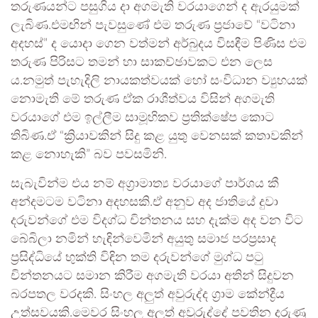
තරුණයන්ට පසුගිය දා අගමැති වරයාගෙන් ද ඇරයුමක්
ලැබිණ.එමඟින් පැවසුණේ එම තරුණ ප්‍රජාවේ “වටිනා
අදහස්” ද යොදා ගෙන වත්මන් අර්බුදය විසඳීම පිණිස එම
තරුණ පිරිසට තමන් හා සාකච්ඡාවකට එන ලෙස
ය.නමුත් පැහැදිලි නායකත්වයක් හෝ සංවිධාන ව්‍යුහයක්
නොමැති මේ තරුණ ඒක රාශීත්වය විසින් අගමැති
වරයාගේ එම ඉල්ලීම සාමූහිකව ප්‍රතික්ෂේප කොට
තිබිණ.ඒ “ක්‍රියාවකින් සිදු කළ යුතු වෙනසක් කතාවකින්
කළ නොහැකි” බව පවසමිනි.
සැබැවින්ම එය නම් අග්‍රාමාත්‍ය වරයාගේ පාර්ශය කී
අන්දමටම වටිනා අදහසකි.ඒ අනුව අද ජාතියේ දුවා
දරුවන්ගේ එම විදග්ධ චින්තනය සහ දැක්ම අද වන විට
බේබිලා නමින් හැඳින්වෙමින් අයුතු සමාජ පරප්‍රසාද
ප්‍රසිද්ධියේ භුක්ති විඳින තම දරුවන්ගේ මුග්ධ පටු
චින්තනයට සමාන කිරීම අගමැති වරයා අතින් සිදුවන
බරපතල වරදකි. සිංහල අලුත් අවුරුද්ද ග්‍රාම කේන්ද්‍රීය
උත්සවයකි.මෙවර සිංහල අලුත් අවුරුද්දේ පවතින දරුණු