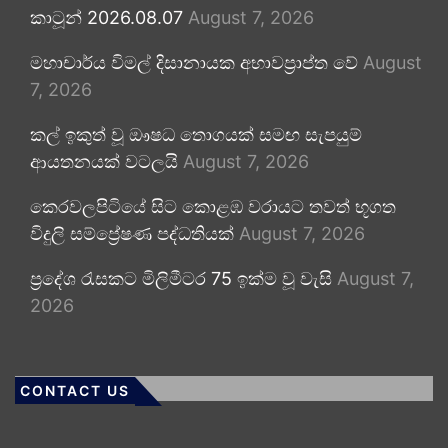
කාටූන් 2026.08.07
August 7, 2026
මහාචාර්ය විමල් දිසානායක අභාවප්‍රාප්ත වේ
August
7, 2026
කල් ඉකුත් වූ ඖෂධ තොගයක් සමඟ සැපයුම්
ආයතනයක් වටලයි
August 7, 2026
කෙරවලපිටියේ සිට කොළඹ වරායට තවත් භූගත
විදුලි සම්ප්‍රේෂණ පද්ධතියක්
August 7, 2026
ප්‍රදේශ රැසකට මිලිමීටර 75 ඉක්ම වූ වැසි
August 7,
2026
CONTACT US