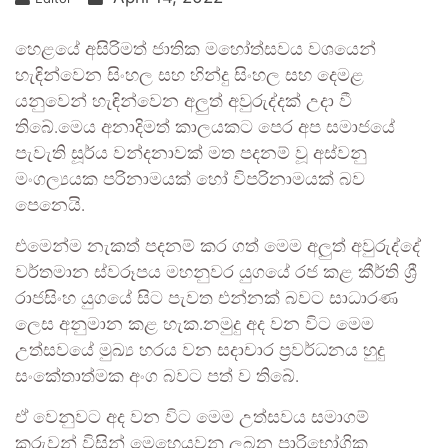
හෙළයේ අසිරිමත් ජාතික මහෝත්සවය වශයෙන්
හැඳින්වෙන සිංහල සහ හින්දු සිංහල සහ දෙමළ
යනුවෙන් හැඳින්වෙන අලුත් අවුරුද්දක් උදා වී
තිබේ.මෙය අනාදිමත් කාලයකට පෙර අප සමාජයේ
පැවැති සූර්ය වන්දනාවක් මත පදනම් වූ අස්වනු
මංගල්‍යයක පරිනාමයක් හෝ විපරිනාමයක් බව
පෙනෙයි.
එමෙන්ම නැකත් පදනම් කර ගත් මෙම අලුත් අවුරුද්දේ
වර්තමාන ස්වරූපය මහනුවර යුගයේ රජ කළ කීර්ති ශ්‍රී
රාජසිංහ යුගයේ සිට පැවත එන්නක් බවට සාධාරණ
ලෙස අනුමාන කළ හැක.නමුදු අද වන විට මෙම
උත්සවයේ මුඛ්‍ය හරය වන සදාචාර ප්‍රවර්ධනය හුදු
සංකේතාත්මක අංග බවට පත් ව තිබේ.
ඒ වෙනුවට අද වන විට මෙම උත්සවය සමාගම්
කරුවන් විසින් මෙහෙයවනු ලබන පාරිභෝගික