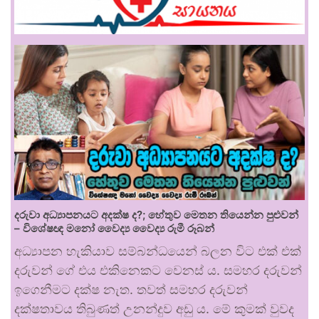
දරුවා අධ්‍යාපනයට අදක්ෂ ද?; හේතුව මෙතන තියෙන්න පුළුවන්
– විශේෂඥ මනෝ වෛද්‍ය වෛද්‍ය රුමී රූබන්
අධ්‍යාපන හැකියාව සම්බන්ධයෙන් බලන විට එක් එක්
දරුවන් ගේ එය එකිනෙකට වෙනස් ය. සමහර දරුවන්
ඉගෙනීමට දක්ෂ නැත. තවත් සමහර දරුවන්
දක්ෂතාවය තිබුණත් උනන්දුව අඩු ය. මේ කුමක් වුවද