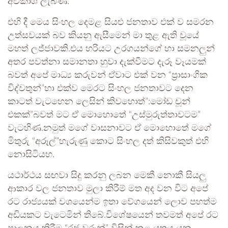
අවකාශ ලැබිණ.
එහි දී මෙය සිංහල දෙමළ සියළු ජනතාව එක් ව සමරන
උත්සවයක් බව කියනු ඇසීමෙන් මා තුළ ඇති වූයේ
මහත් ලජ්ජාවකි.එය හරියට උරගයන්ගේ හා සමනලුන්
අතර පවත්නා සමානතා හුවා දැක්වීමට දැරූ වෑයමක්
බවත් අපේ මාධ්‍ය කරුවන් ඒවාට එක් වන “ප්‍රාසාංගික
විද්වතුන්”හා එක්ව මෙරට සිංහල ජනතාවට දෙන
කාටත් වැටහෙන ලෙසින් කිවහොත්”:මෝඩ චූන්
එකක්”බවත් මට ඒ මොහොතේ “උස්මුරුත්තාවටම”
වැටහිණ.නමුත් මගේ වාසනාවට ඒ මොහොතේ මගේ
මිතුරු “අරූල්”හැරුණු කොට සිංහල දත් කිසිවකුත් එහි
නොසිටියහ.
යථාර්ථය සඟවා සිදු කරනු ලබන මෙකී නොකී සියලු
ආකාර වල ජනතාව මුලා කිරීම් මත අද වන විට අපේ
රට රාජ්‍යයක් වශයෙන්ම ඉතා වේගයෙන් ලොව පහත්ම
අඩියකට වැටෙමින් තිබේ.විශේෂයෙන් තවමත් අපේ රට