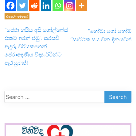
එතෙර - මෙතෙර
“පේරා හයිය අපි ගෝල්ෆේස්
“ගෝටා ගෝ හෝම්
එකට අරන් එමු”. සරසවි
“සාර්ථක සය වන දිනයටත්
ඇදුරු වරියකගෙන්
පේරාදෙණිය විද්‍යාර්ථීන්ට
ඇරැයුමක්!