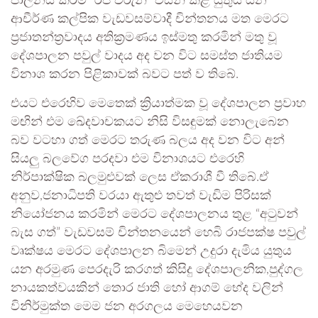
පාලනය කිරීම “රජ වරුන්” විසින් කළ යුතුය යන
ආචීර්ණ කල්පික වැඩවසම්වාදී චින්තනය මත මෙරට
ප්‍රජාතන්ත්‍රවාදය අතික්‍රමණය ඉස්මතු කරමින් මතු වූ
දේශපාලන පවුල් වාදය අද වන විට සමස්ත ජාතියම
විනාශ කරන පිළිකාවක් බවට පත් ව තිබේ.
එයට එරෙහිව මෙතෙක් ක්‍රියාත්මක වූ දේශපාලන ප්‍රවාහ
මඟින් එම ඛේදවාචකයට නිසි විසඳුමක් නොලැබෙන
බව වටහා ගත් මෙරට තරුණ බලය අද වන විට අන්
සියලු බලවේග පරදවා එම විනාශයට එරෙහි
නිර්පාක්ෂික බලමුළුවක් ලෙස ඒකරාශී වී තිබේ.ඒ
අනුව,ජනාධිපති වරයා ඇතුළු තවත් වැඩිම පිරිසක්
නියෝජනය කරමින් මෙරට දේශපාලනය තුළ “අටුවන්
බැස ගත්” වැඩවසම් චින්තනයෙන් හෙබි රාජපක්ෂ පවුල්
වෘක්ෂය මෙරට දේශපාලන බිමෙන් උදුරා දැමිය යුතුය
යන අරමුණ පෙරදැරි කරගත් කිසිදු දේශපාලනික,පුද්ගල
නායකත්වයකින් තොර ජාති හෝ ආගම් භේද වලින්
විනිර්මුක්ත මෙම ජන අරගලය මෙහෙයවන