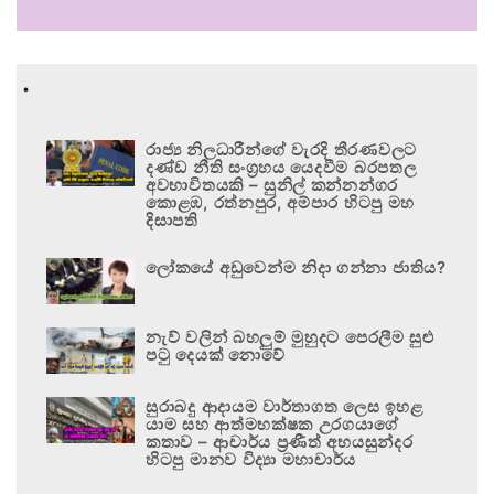
.
රාජ්‍ය නිලධාරීන්ගේ වැරදි තීරණවලට
දණ්ඩ නීති සංග්‍රහය යෙදවීම බරපතල
අවභාවිතයකි – සුනිල් කන්නන්ගර
කොළඹ, රත්නපුර, අම්පාර හිටපු මහ
දිසාපති
ලෝකයේ අඩුවෙන්ම නිදා ගන්නා ජාතිය?
නැව් වලින් බහලුම් මුහුදට පෙරලීම සුළු
පටු දෙයක් නොවේ
සුරාබදු ආදායම වාර්තාගත ලෙස ඉහළ
යාම සහ ආත්මභක්ෂක උරගයාගේ
කතාව – ආචාර්ය ප්‍රණීත් අභයසුන්දර
හිටපු මානව විද්‍යා මහාචාර්ය