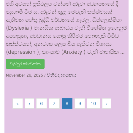
එහි අවසන් ප්‍රතිඵලය වන්නේ දරුවා අධ්‍යාපනයේ දී
පසුගාමී වීම ය. දරුවන් තුළ මෙවැනි තත්ත්වයක්
ඇතිවන හේතු බුද්ධි වර්ධනයේ ගැටලු, ඩිස්ලෙක්ෂියා
(Dyslexia ) මානසික ආබාධය වැනි විශේෂිත ඉගෙනුම්
අපහසුතා, අවධානය යොමු කිරීමට නොහැකි විවිධ
තත්ත්වයන්, අනවශ්‍ය ලෙස බිය ඇතිවන විශාදය
(depression ), කාංසාව (Anxiety ) වැනි මානසික …
වැඩිපුර කියවන්න
විනිවිද සායනය
November 26, 2025
/
«
‹
6
7
8
9
10
›