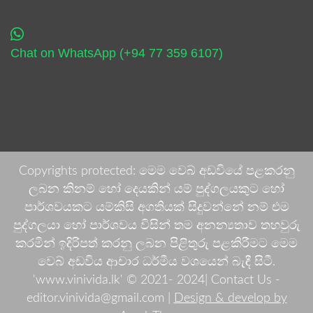
Chat on WhatsApp (+94 77 359 6107)
Copyrights protected: මෙම වෙබ් අඩවියේ පළකරනු
ලබන කිනම් හෝ දෙයකින් යම් පුද්ගලයකුට හෝ
පාර්ශවයකට යම්කිසි අගතියක් සිදුවන්නේ නම් එම
පුද්ගලයා හෝ පාර්ශවය විසින් තම අනන්‍යතාව තහවුරු
කරමින් ඉදිරිපත් කරනු ලබන පිළිතුරු පළකිරීමට මෙම
වෙබ් අඩවිය ආචාර ධර්මීය වශයෙන් බැඳී සිටී.
'www.vinivida.lk' © 2021- 2024| Contact Us -
editor.vinivida@gmail.com |
Design & develop by