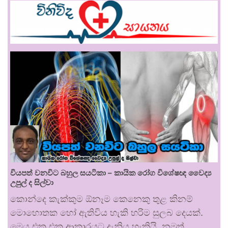
වියපත් වනවිට බහුල සයටිකා – කායික රෝග විශේෂඥ වෛද්‍ය
උපුල් ද සිල්වා
කොන්දෙ කැක්කුම ඕනෑම කෙනෙකු තුළ කිනම්
මොහොතක හෝ ඇතිවිය හැකි හරිම සුලබ දෙයක්.
මෙය එක එක ආකාරයට දැනිය හැකියි. නමුත්