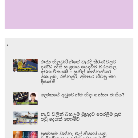
.
රාජ්‍ය නිලධාරීන්ගේ වැරදි තීරණවලට
දණ්ඩ නීති සංග්‍රහය යෙදවීම බරපතල
අවභාවිතයකි – සුනිල් කන්නන්ගර
කොළඹ, රත්නපුර, අම්පාර හිටපු මහ
දිසාපති
ලෝකයේ අඩුවෙන්ම නිදා ගන්නා ජාතිය?
නැව් වලින් බහලුම් මුහුදට පෙරලීම සුළු
පටු දෙයක් නොවේ
ප්‍රවේසම් වන්න; එල් නිනෝ යනු