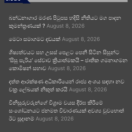
බන්ධනාගාර මරණ පිටුපස හදිසි නීතියට මග පාදන
කුමන්ත්‍රණයක් ?
August 8, 2026
මෙටා සමාගමට දඩයක්
August 8, 2026
ශිෂ්‍යත්වයට සහ උසස් පෙළට පෙනී සිටින සිසුන්ට
‘සිසු සැරිය’ සේවාව ක්‍රියාත්මකයි – ජාතික ගමනාගමන
කොමිෂන් සභාව
August 8, 2026
දත්ත ආරක්ෂණ අධිකාරියෙන් රාජ්‍ය අංශය සඳහා නව
චක්‍ර ලේඛයක් නිකුත් කරයි
August 8, 2026
විනිසුරුවරුන්ගේ විශ්‍රාම වයස දීර්ඝ කිරීමේ
සංශෝධනයට ජනමත විචාරණයක් අවශ්‍ය වුවහොත්
ඊට සූදානම්
August 8, 2026