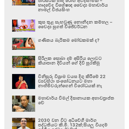
පාරිසරික හෘද රෝග අවදානමකි –
හෘදවේද විශේෂඥ වෛද්‍ය මහාචාර්ය
නාමල් විජයසිංහ
කුස තුළ සැඟවුණු නොනිදන කම්හල –
වෛද්‍ය සුගත් විජේවර්ධන
ගණිතය බැරිකම මෝඩකමක් ද?
සිරිලක සොබා දම් අසිරිය ලොවට
කියාපාන දිවියන් ගේ දිවි සුරකිමු
විනිසුරු විශ්‍රාම වයස දිගු කිරීමේ 22
ව්‍යවස්ථා සංශෝධනයට මහා
නාහිමිවරුන්ගෙන් විරෝධයක් නෑ
මහාචාර්ය විමල් දිසානායක අභාවප්‍රාප්ත
වේ
2030 වන විට අධිවේගී මාර්ග
පද්ධතියට කි.මී. 132ක්;සියලු වියදම්