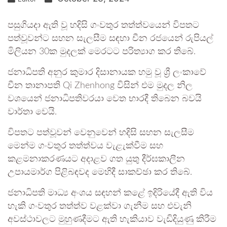
පසුගියදා ඇති වූ හදිසි ගංවතුර තත්ත්වයෙන් විපතට
පත්වූවන්ට සහන සැලසීම සඳහා චීන රජයෙන් රුපියල්
මිලියන 30ක මුදලක් මෙරටට පරිත්‍යාග කර තිබේ.
ජනාධිපති අනුර කුමාර දිසානායක හමු වූ ශ්‍රී ලංකාවේ
චීන තානාපති Qi Zhenhong විසින් එම මුදල නිල
වශයෙන් ජනාධිපතිවරයා වෙත භාරදී තිබෙන බවයි
වාර්තා වෙයි.
විපතට පත්වූවන් වෙනුවෙන් හදිසි සහන සැලසීම
මෙන්ම ගංවතුර තත්ත්වය වැළැක්වීම සහ
කළමනාකරණයට අදාළව ගත යුතු දීර්ඝකාලීන
උපායමාර්ග පිළිබඳවද මෙහිදී සාකච්ඡා කර තිබේ.
ජනාධිපති මාධ්‍ය අංශය සඳහන් කළේ ඉදිරියේදී ඇති විය
හැකි ගංවතුර තත්ත්ව වළක්වා ගැනීම සහ එවැනි
අවස්ථාවලට මුහුණදීමට ඇති හැකියාව වැඩිදියුණු කිරීම