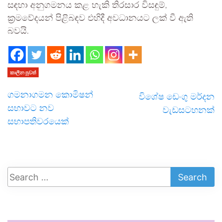
සඳහා අනුගමනය කළ හැකි තිරසාර විසඳුම්,
ක්‍රමවේදයන් පිළිබඳව එහිදී අවධානයට ලක් වී ඇති
බවයි.
කාලීන පුවත්
ගමනාගමන කොමිෂන්
විශේෂ ඩෙංගු මර්දන
සභාවට නව
වැඩසටහනක්
සභාපතිවරයෙක්