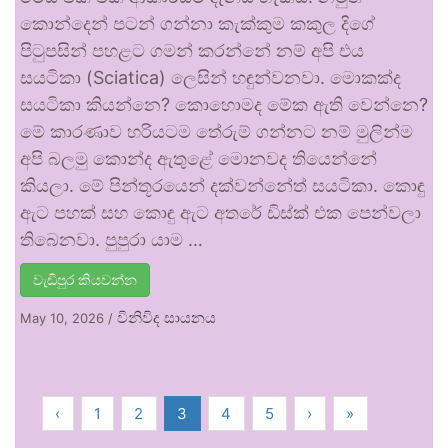
කොන්දෙන් පටන් ගන්නා කැක්කුම කකුල දිගේ
පිටුපසින් පහළට ගමන් කරන්නේ නම් අපි එය
සයටිකා (Sciatica) ලෙසින් හඳුන්වනවා. මොකක්ද
සයටිකා කියන්නෙ? කොහොමද මේක ඇති වෙන්නෙ?
මේ කාරණාව හරියටම තේරුම් ගන්නට නම් මුලින්ම
අපි බලමු කොන්ද ඇතුළේ මොනවද තියෙන්නේ
කියලා. මේ පින්තූරයෙන් දක්වන්නේත් සයටිකා. කොඳු
ඇට පහක් සහ කොඳු ඇට අතරේ ඩිස්ක් එක පෙන්වලා
තිබෙනවා. පුපුරා යාම …
වැඩිපුර කියවන්න
විනිවිද සායනය
May 10, 2026
/
‹
1
2
3
4
5
›
»