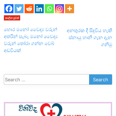
කාලීන පුවත්
හොර මනෝ වෛද්‍ය වරුන්
අනතුරක දී සිදුවිය හැකි
අතරින් සැබෑ මනෝ වෛද්‍ය
ස්නායු හානි ගැන දැන
වරුන් තෝරා ගන්න වෙබ්
ගනිමු
අඩවියක්