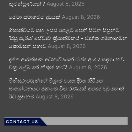
කුමන්ත්‍රණයක් ?
August 8, 2026
මෙටා සමාගමට දඩයක්
August 8, 2026
ශිෂ්‍යත්වයට සහ උසස් පෙළට පෙනී සිටින සිසුන්ට
‘සිසු සැරිය’ සේවාව ක්‍රියාත්මකයි – ජාතික ගමනාගමන
කොමිෂන් සභාව
August 8, 2026
දත්ත ආරක්ෂණ අධිකාරියෙන් රාජ්‍ය අංශය සඳහා නව
චක්‍ර ලේඛයක් නිකුත් කරයි
August 8, 2026
විනිසුරුවරුන්ගේ විශ්‍රාම වයස දීර්ඝ කිරීමේ
සංශෝධනයට ජනමත විචාරණයක් අවශ්‍ය වුවහොත්
ඊට සූදානම්
August 8, 2026
CONTACT US