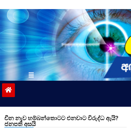
Skip
to
content
vinivida.lk
චීන නැව හම්බන්තොටට එනවාට විරුද්ධ ඇයි?
ජනපති අසයි