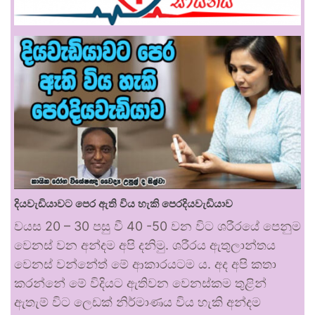
දියවැඩියාවට පෙර ඇති විය හැකි පෙරදියවැඩියාව
වයස 20 – 30 පසු වී 40 -50 වන විට ශරීරයේ පෙනුම
වෙනස් වන අන්දම අපි දනිමු. ශරීරය ඇතුලාන්තය
වෙනස් වන්නේත් මේ ආකාරයටම ය. අද අපි කතා
කරන්නේ මේ විදියට ඇතිවන වෙනස්කම තුළින්
ඇතැම් විට ලෙඩක් නිර්මාණය විය හැකි අන්දම