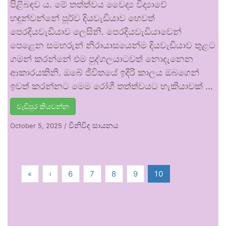
පිළිබඳව ය. මේ තත්ත්වය වෛද්‍ය විද්‍යාවේ
හඳුන්වන්නේ පූර්ව දියවැඩියාව හෙවත්
පෙරදියවැඩියාව ලෙසිනි. පෙරදියවැඩියාවෙන්
පෙළෙන සමහරුන් නිරායාසයෙන්ම දියවැඩියාව තුළට
ගමන් කරන්නේ එම පුද්ගලයාටවත් නොදැනෙන
ආකාරයකිනි. ඔබේ ජීවිතයේ ඉදිරි කාලය ඔබගෙන්
ඉවත් කරන්නට මෙම රෝගී තත්ත්වයට හැකියාවක් …
වැඩිපුර කියවන්න
විනිවිද සායනය
October 5, 2025
/
«
‹
6
7
8
9
10