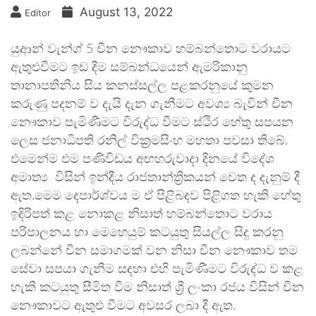
August 13, 2022
Editor
යුආන් වැන්ග් 5 චීන නෞකාව හම්බන්තොට වරායට
ඇතුළුවීමට ඉඩ දීම සම්බන්ධයෙන් ඇමරිකානු
තානාපතිනිය සිය කනස්සල්ල පළකරනුයේ කුමන
කරුණු පදනම් ව දැයි දැන ගැනීමට අවශ්‍ය බැවින් චීන
නෞකාව පැමිණීමට විරුද්ධ වීමට ස්ථිර හේතු සපයන
ලෙස ජනාධිපති රනිල් වික්‍රමසිංහ මහතා පවසා තිබේ.
එමෙන්ම එම පණිවිඩය අඟහරුවාදා දිනයේ විදේශ
අමාත්‍ය විසින් ඉන්දීය රාජතාන්ත්‍රිකයන් වෙත ද දැනුම් දී
ඇත.මෙම දෙපාර්ශ්වය ම ඒ පිළිබඳව පිළිගත හැකි හේතු
ඉදිරිපත් කළ නොකළ නිසාත් හම්බන්තොට වරාය
පරිපාලනය හා මෙහෙයුම් කටයුතු සියල්ල සිදු කරනු
ලබන්නේ චීන සමාගමක් වන නිසා චීන නෞකාව තම
සේවා සපයා ගැනීම සඳහා එහි පැමිණීමට විරුද්ධ ව කළ
හැකි කටයුතු සීමිත වීම නිසාත් ශ්‍රී ලංකා රජය විසින් චීන
නෞකාවට ඇතුළු වීමට අවසර ලබා දී ඇත.