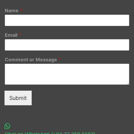
Name
*
Email
*
Comment or Message
*
Submit