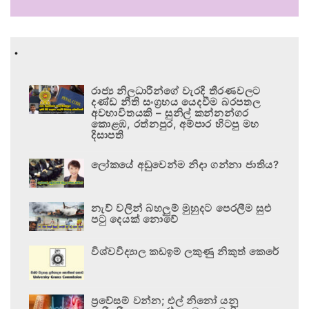
.
රාජ්‍ය නිලධාරීන්ගේ වැරදි තීරණවලට
දණ්ඩ නීති සංග්‍රහය යෙදවීම බරපතල
අවභාවිතයකි – සුනිල් කන්නන්ගර
කොළඹ, රත්නපුර, අම්පාර හිටපු මහ
දිසාපති
ලෝකයේ අඩුවෙන්ම නිදා ගන්නා ජාතිය?
නැව් වලින් බහලුම් මුහුදට පෙරලීම සුළු
පටු දෙයක් නොවේ
විශ්වවිද්‍යාල කඩඉම් ලකුණු නිකුත් කෙරේ
ප්‍රවේසම් වන්න; එල් නිනෝ යනු