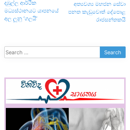
දඹුල්ල ආර්ථික
අත්‍යවශ්‍ය මහජන සේවා
මධ්‍යස්ථානයට යාපනයේ
පනත කැඩුවොත් දේපොළ
අල ලූනු ‘ගලයි’
රාජසන්තකයි