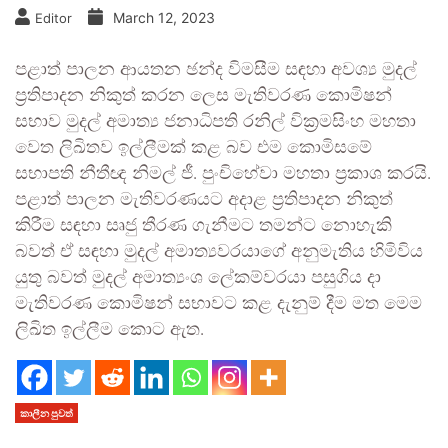
March 12, 2023
Editor
පළාත් පාලන ආයතන ඡන්ද විමසීම සඳහා අවශ්‍ය මුදල්
ප‍්‍රතිපාදන නිකුත් කරන ලෙස මැතිවරණ කොමිෂන්
සභාව මුදල් අමාත්‍ය ජනාධිපති රනිල් වික‍්‍රමසිංහ මහතා
වෙත ලිඛිතව ඉල්ලීමක් කළ බව එම කොමිසමේ
සභාපති නීතීඥ නිමල් ජී. පුංචිහේවා මහතා ප‍්‍රකාශ කරයි.
පළාත් පාලන මැතිවරණයට අදාළ ප‍්‍රතිපාදන නිකුත්
කිරීම සඳහා සෘජු තීරණ ගැනීමට තමන්ට නොහැකි
බවත් ඒ සඳහා මුදල් අමාත්‍යවරයාගේ අනුමැතිය හිමිවිය
යුතු බවත් මුදල් අමාත්‍යංශ ලේකම්වරයා පසුගිය දා
මැතිවරණ කොමිෂන් සභාවට කළ දැනුම් දීම මත මෙම
ලිඛිත ඉල්ලීම කොට ඇත.
කාලීන පුවත්