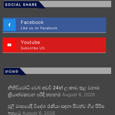
SOCIAL SHARE
Facebook
Like us on Facebook
Youtube
Subscribe US
නවතම
නීතිවිරෝධී වෙබ් අඩවි 24ක් ලංකාව තුළ වහාම
ක්‍රියාත්මකවන පරිදි තහනම්
August 6, 2026
ජූලි මාසයේදී විදේශ රැකියා සඳහා පිටත්ව ගිය පිරිස
ඉහළට
August 6, 2026