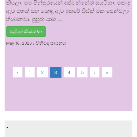
කියලා. මේ පින්තූරයෙන් දක්වන්නේත් සයටිකා. කොඳු
ඇට පහක් සහ කොඳු ඇට අතරේ ඩිස්ක් එක පෙන්වලා
තිබෙනවා. පුපුරා යාම …
වැඩිපුර කියවන්න
විනිවිද සායනය
May 10, 2026
/
‹
1
2
3
4
5
›
»
.