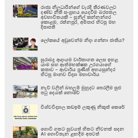
රාජ්‍ය නිලධාරීන්ගේ වැරදි තීරණවලට
දණ්ඩ නීති සංග්‍රහය යෙදවීම බරපතල
අවභාවිතයකි – සුනිල් කන්නන්ගර
කොළඹ, රත්නපුර, අම්පාර හිටපු මහ
දිසාපති
ලෝකයේ අඩුවෙන්ම නිදා ගන්නා ජාතිය?
සුරාබදු ආදායම වාර්තාගත ලෙස ඉහළ
යාම සහ ආත්මභක්ෂක උරගයාගේ
කතාව – ආචාර්ය ප්‍රණීත් අභයසුන්දර
හිටපු මානව විද්‍යා මහාචාර්ය
නැව් වලින් බහලුම් මුහුදට පෙරලීම සුළු
පටු දෙයක් නොවේ
විශ්වවිද්‍යාල කඩඉම් ලකුණු නිකුත් කෙරේ
ගොවි ගතට සුවයත් හිතට නිවනත් සදන
AI ගොවිතැන ළඟදීම අපටත්