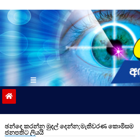
Skip
to
content
vinivida.lk
ඡන්දෙ කරන්න මුදල් දෙන්න;මැතිවරණ කොමිසම
ජනපතිට ලියයි