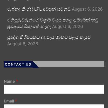
ජැෆ්නා කිංග්ස් LPL අවසන් සටනට
August 6, 2026
විනිසුරුවරුන්ගේ විශ්‍රාම වයස ඉහළ දැමීමෙන් නඩු
ප්‍රමාදයට විසඳුමක් නැහැ
August 6, 2026
ප්‍රදේශ කිහිපයකට අද පැය 05කට ජලය කැපේ
August 6, 2026
CONTACT US
Name
*
Email
*