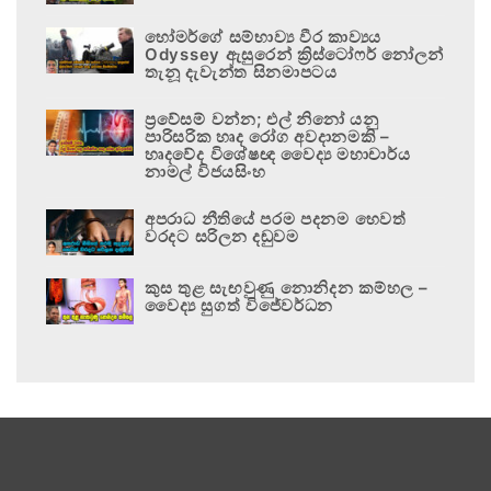
හෝමර්ගේ සම්භාව්‍ය වීර කාව්‍යය
Odyssey ඇසුරෙන් ක්‍රිස්ටෝෆර් නෝලන්
තැනූ දැවැන්ත සිනමාපටය
ප්‍රවේසම් වන්න; එල් නිනෝ යනු
පාරිසරික හෘද රෝග අවදානමකි –
හෘදවේද විශේෂඥ වෛද්‍ය මහාචාර්ය
නාමල් විජයසිංහ
අපරාධ නීතියේ පරම පදනම හෙවත්
වරදට සරිලන දඬුවම
කුස තුළ සැඟවුණු නොනිදන කම්හල –
වෛද්‍ය සුගත් විජේවර්ධන