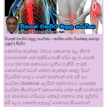
වියපත් වනවිට බහුල සයටිකා – කායික රෝග විශේෂඥ වෛද්‍ය
උපුල් ද සිල්වා
කොන්දෙ කැක්කුම ඕනෑම කෙනෙකු තුළ කිනම්
මොහොතක හෝ ඇතිවිය හැකි හරිම සුලබ දෙයක්.
මෙය එක එක ආකාරයට දැනිය හැකියි. නමුත්
කොන්දෙන් පටන් ගන්නා කැක්කුම කකුල දිගේ
පිටුපසින් පහළට ගමන් කරන්නේ නම් අපි එය
සයටිකා (Sciatica) ලෙසින් හඳුන්වනවා. මොකක්ද
සයටිකා කියන්නෙ? කොහොමද මේක ඇති වෙන්නෙ?
මේ කාරණාව හරියටම තේරුම් ගන්නට නම් මුලින්ම
අපි බලමු කොන්ද ඇතුළේ මොනවද තියෙන්නේ