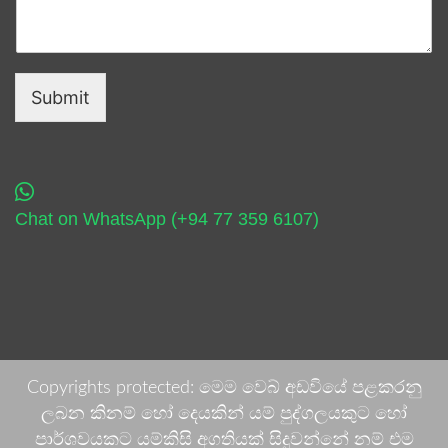
Submit
Chat on WhatsApp (+94 77 359 6107)
Copyrights protected: මෙම වෙබ් අඩවියේ පළකරනු
ලබන කිනම් හෝ දෙයකින් යම් පුද්ගලයකුට හෝ
පාර්ශවයකට යම්කිසි අගතියක් සිදුවන්නේ නම් එම