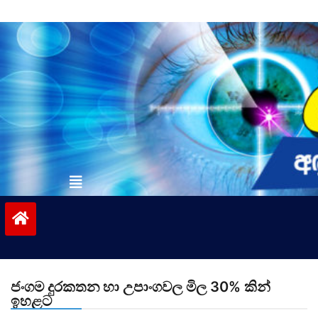
Skip
to
content
vinivida.lk
ජංගම දුරකතන හා උපාංගවල මිල 30% කින්
ඉහළට