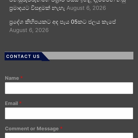
ප්‍රමාදයට විසඳුමක් නැහැ
August 6, 2026
ප්‍රදේශ කිහිපයකට අද පැය 05කට ජලය කැපේ
August 6, 2026
CONTACT US
Name
*
Email
*
Comment or Message
*