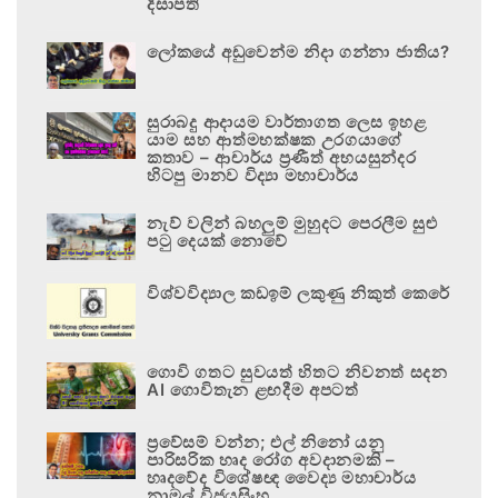
දිසාපති
ලෝකයේ අඩුවෙන්ම නිදා ගන්නා ජාතිය?
සුරාබදු ආදායම වාර්තාගත ලෙස ඉහළ
යාම සහ ආත්මභක්ෂක උරගයාගේ
කතාව – ආචාර්ය ප්‍රණීත් අභයසුන්දර
හිටපු මානව විද්‍යා මහාචාර්ය
නැව් වලින් බහලුම් මුහුදට පෙරලීම සුළු
පටු දෙයක් නොවේ
විශ්වවිද්‍යාල කඩඉම් ලකුණු නිකුත් කෙරේ
ගොවි ගතට සුවයත් හිතට නිවනත් සදන
AI ගොවිතැන ළඟදීම අපටත්
ප්‍රවේසම් වන්න; එල් නිනෝ යනු
පාරිසරික හෘද රෝග අවදානමකි –
හෘදවේද විශේෂඥ වෛද්‍ය මහාචාර්ය
නාමල් විජයසිංහ