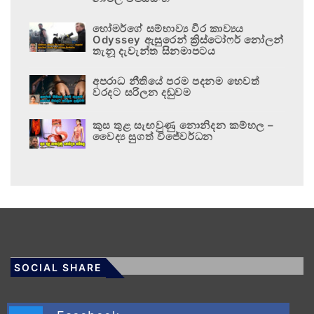
හෝමර්ගේ සම්භාව්‍ය වීර කාව්‍යය
Odyssey ඇසුරෙන් ක්‍රිස්ටෝෆර් නෝලන්
තැනූ දැවැන්ත සිනමාපටය
අපරාධ නීතියේ පරම පදනම හෙවත්
වරදට සරිලන දඬුවම
කුස තුළ සැඟවුණු නොනිදන කම්හල –
වෛද්‍ය සුගත් විජේවර්ධන
SOCIAL SHARE