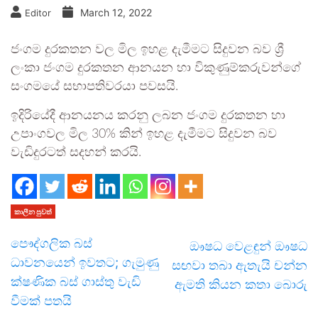
March 12, 2022
Editor
ජංගම දුරකතන වල මිල ඉහළ දැමීමට සිදුවන බව ශ්‍රී
ලංකා ජංගම දුරකතන ආනයන හා විකුණුම්කරුවන්ගේ
සංගමයේ සභාපතිවරයා පවසයි.
ඉදිරියේදී ආනයනය කරනු ලබන ජංගම දුරකතන හා
උපාංගවල මිල 30% කින් ඉහළ දැමීමට සිදුවන බව
වැඩිදුරටත් සදහන් කරයි.
කාලීන පුවත්
පෞද්ගලික බස්
ඖෂධ වෙළඳුන් ඖෂධ
ධාවනයෙන් ඉවතට; ගැමුණු
සඟවා තබා ඇතැයි චන්න
ක්ෂණික බස් ගාස්තු වැඩි
ඇමති කියන කතා බොරු
වීමක් පතයි