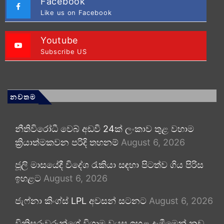
Facebook
Like us on Facebook
Youtube
Subscribe US
නවතම
නීතිවිරෝධී වෙබ් අඩවි 24ක් ලංකාව තුළ වහාම
ක්‍රියාත්මකවන පරිදි තහනම්
August 6, 2026
ජූලි මාසයේදී විදේශ රැකියා සඳහා පිටත්ව ගිය පිරිස
ඉහළට
August 6, 2026
ජැෆ්නා කිංග්ස් LPL අවසන් සටනට
August 6, 2026
විනිසුරුවරුන්ගේ විශ්‍රාම වයස ඉහළ දැමීමෙන් නඩු