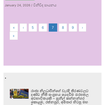
විනිවිද සායනය
January 24, 2026
/
«
‹
5
6
7
8
9
›
»
.
රාජ්‍ය නිලධාරීන්ගේ වැරදි තීරණවලට
දණ්ඩ නීති සංග්‍රහය යෙදවීම බරපතල
අවභාවිතයකි – සුනිල් කන්නන්ගර
කොළඹ, රත්නපුර, අම්පාර හිටපු මහ