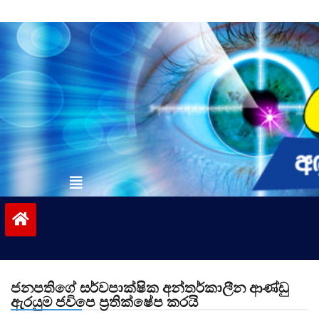
Skip
to
content
vinivida.lk
ජනපතිගේ සර්වපාක්ෂික අන්තර්කාලීන ආණ්ඩු
ඇරයුම ජවිපෙ ප්‍රතික්ෂේප කරයි