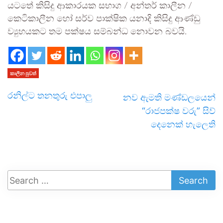
යටතේ කිසිදු ආකාරයක සභාග / අන්තර් කාලීන /
කෙටිකාලීන හෝ සර්ව පාක්ෂික යනාදි කිසිදු ආණ්ඩු
ව්‍යුහයකට තම පක්ෂය සම්බන්ධ නොවන බවයි.
කාලීන පුවත්
රනිල්ට තනතුරු එපාලු
නව ඇමති මණ්ඩලයෙන්
“රාජපක්ෂ වරු” සිව්
දෙනෙක් හැලෙති