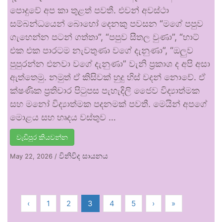
පොදුවේ අප කා තුළත් පවතී. එවන් අවස්ථා
සම්බන්ධයෙන් බොහෝ දෙනකු පවසන “මගේ පපුව
ගැහෙන්න පටන් ගත්තා”, “පපුව සීතල වුණා”, “හාට්
එක එක පාරටම නැවතුණා වගේ දැනුණා”, “ඔලුව
පුපුරන්න එනවා වගේ දැනුණා” වැනි ප්‍රකාශ ද අපි අසා
ඇත්තෙමු. නමුත් ඒ කිසිවක් හුදු හිස් වදන් නොවේ. ඒ
ක්ෂණික ප්‍රතිචාර පිටුපස පැහැදිලි ජෛව විද්‍යාත්මක
සහ මනෝ විද්‍යාත්මක පදනමක් පවතී. මෙයින් අපගේ
මොළය සහ හෘදය වස්තුව …
වැඩිපුර කියවන්න
විනිවිද සායනය
May 22, 2026
/
‹
1
2
3
4
5
›
»