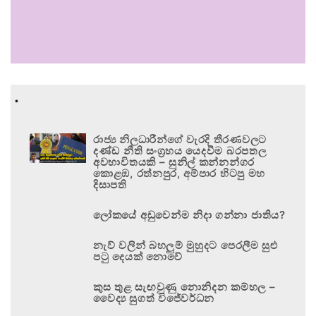
.
රාජ්‍ය නිලධාරීන්ගේ වැරදි තීරණවලට
දණ්ඩ නීති සංග්‍රහය යෙදවීම බරපතල
අවභාවිතයකි – සුනිල් කන්නන්ගර
කොළඹ, රත්නපුර, අම්පාර හිටපු මහ
දිසාපති
ලෝකයේ අඩුවෙන්ම නිදා ගන්නා ජාතිය?
නැව් වලින් බහලුම් මුහුදට පෙරලීම සුළු
පටු දෙයක් නොවේ
කුස තුළ සැඟවුණු නොනිදන කම්හල –
වෛද්‍ය සුගත් විජේවර්ධන