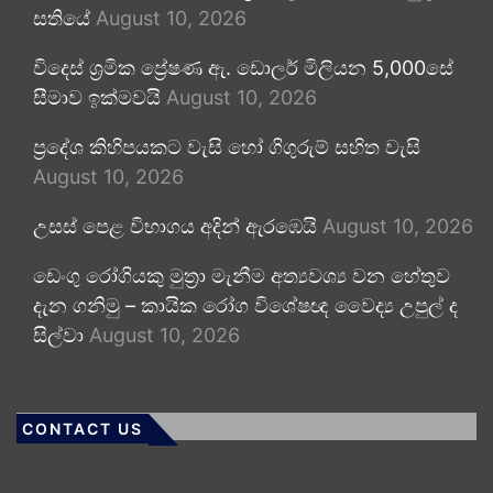
සතියේ
August 10, 2026
විදෙස් ශ්‍රමික ප්‍රේෂණ ඇ. ඩොලර් මිලියන 5,000සේ
සීමාව ඉක්මවයි
August 10, 2026
ප්‍රදේශ කිහිපයකට වැසි හෝ ගිගුරුම් සහිත වැසි
August 10, 2026
උසස් පෙළ විභාගය අදින් ඇරඹෙයි
August 10, 2026
ඩෙංගු රෝගියකු ⁣මුත්‍රා මැනීම අත්‍යවශ්‍ය වන හේතුව
දැන ගනිමු – කායික රෝග විශේෂඥ වෛද්‍ය උපුල් ද
සිල්වා
August 10, 2026
CONTACT US