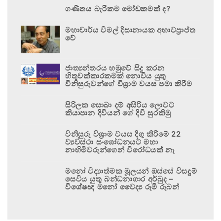
ගණිතය බැරිකම මෝඩකමක් ද?
මහාචාර්ය විමල් දිසානායක අභාවප්‍රාප්ත
වේ
ජාත්‍යන්තරය හමුවේ සිදු කරන
හිතුවක්කාරකමක් නොවිය යුතු
විනිසුරුවන්ගේ විශ්‍රාම වයස පමා කිරීම
සිරිලක සොබා දම් අසිරිය ලොවට
කියාපාන දිවියන් ගේ දිවි සුරකිමු
විනිසුරු විශ්‍රාම වයස දිගු කිරීමේ 22
ව්‍යවස්ථා සංශෝධනයට මහා
නාහිමිවරුන්ගෙන් විරෝධයක් නෑ
මනෝ විද්‍යාත්මක මූලයන් ඔස්සේ විසඳුම්
සෙවිය යුතු බන්ධනාගාර අර්බුද –
විශේෂඥ මනෝ වෛද්‍ය රූමි රූබන්