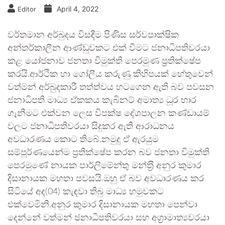
April 4, 2022
Editor
වර්තමාන අර්බුදය විසඳීම පිණිස සර්වපාක්ෂික
අන්තර්කාලීන ආණ්ඩුවකට එක් වීමට ජනාධිපතිවරයා
කළ යෝජනාව ජනතා විමුක්ති පෙරමුණ ප‍්‍රතික්ෂේප
කරයි.ආර්ථික හා ගෝලීය කරුණු කිහිපයක් හේතුවෙන්
වත්මන් අර්බුදකාරී තත්ත්වය හටගෙන ඇති බව පවසන
ජනාධිපති මාධ්‍ය ඒකකය කැබිනට් අමාත්‍ය ධූර භාර
ගැනීමට එක්වන ලෙස විපක්ෂ දේශපාලන කණ්ඩායම්
වලට ජනාධිපතිවරයා සිදුකර ඇති ආරාධනය
අවධාරණය කොට තිබේ.නමුදු ඒ ඇරයුම
සම්පූර්ණයෙන්ම ප‍්‍රතික්ෂේප කරන බව ජනතා විමුක්ති
පෙරමුණේ නායක පාර්ලිමේන්තු මන්ත‍්‍රී අනුර කුමාර
දිසානායක මහතා පවසයි.ඔහු ඒ බව අවධාරණය කර
සිටියේ අද(04) කැඳවා තිබු මාධ්‍ය හමුවකට
එක්වෙමිනි.අනුර කුමාර දිසානායක මහතා පෙන්වා
දෙන්නේ වත්මන් ජනාධිපතිවරයා සහ අග‍්‍රාමාත්‍යවරයා