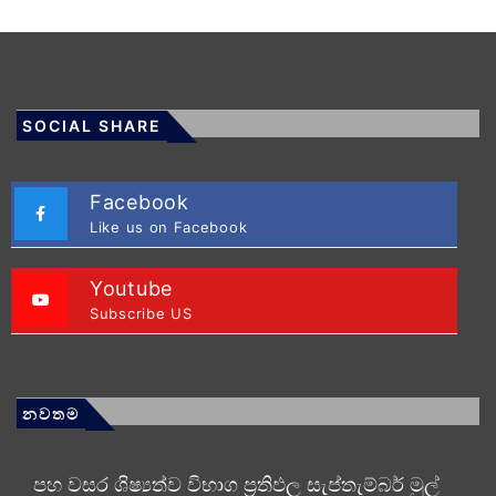
SOCIAL SHARE
Facebook
Like us on Facebook
Youtube
Subscribe US
නවතම
පහ වසර ශිෂ්‍යත්ව විභාග ප්‍රතිඵල සැප්තැම්බර් මුල්