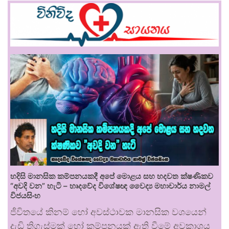
හදිසි මානසික කම්පනයකදී අපේ මොළය සහ හදවත ක්ෂණිකව
“අවදි වන” හැටි – හෘදවේද විශේෂඥ වෛද්‍ය මහාචාර්ය නාමල්
විජයසිංහ
ජීවිතයේ කිනම් හෝ අවස්ථාවක මානසික වශයෙන්
දැඩි තිගැස්මක් හෝ කම්පනයක් ඇති වීමේ අවකාශය