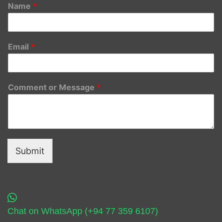
Name
*
Email
*
Comment or Message
*
Submit
Chat on WhatsApp (+94 77 359 6107)