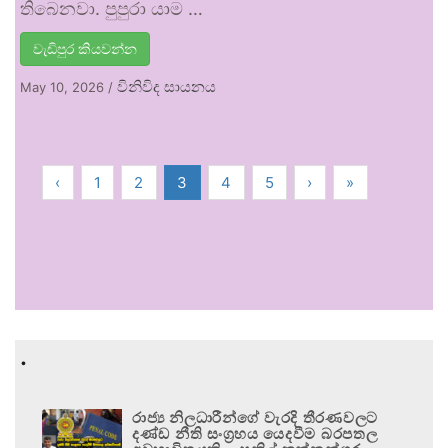
තිබෙනවා. පුපුරා යාම …
වැඩිපුර කියවන්න
විනිවිද සායනය
May 10, 2026
/
‹
1
2
3
4
5
›
»
.
රාජ්‍ය නිලධාරීන්ගේ වැරදි තීරණවලට
දණ්ඩ නීති සංග්‍රහය යෙදවීම බරපතල