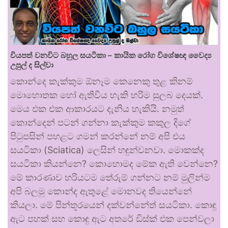
වියපත් වනවිට බහුල සයටිකා – කායික රෝග විශේෂඥ වෛද්‍ය
උපුල් ද සිල්වා
කොන්දෙ කැක්කුම ඕනෑම කෙනෙකු තුළ කිනම්
මොහොතක හෝ ඇතිවිය හැකි හරිම සුලබ දෙයක්.
මෙය එක එක ආකාරයට දැනිය හැකියි. නමුත්
කොන්දෙන් පටන් ගන්නා කැක්කුම කකුල දිගේ
පිටුපසින් පහළට ගමන් කරන්නේ නම් අපි එය
සයටිකා (Sciatica) ලෙසින් හඳුන්වනවා. මොකක්ද
සයටිකා කියන්නෙ? කොහොමද මේක ඇති වෙන්නෙ?
මේ කාරණාව හරියටම තේරුම් ගන්නට නම් මුලින්ම
අපි බලමු කොන්ද ඇතුළේ මොනවද තියෙන්නේ
කියලා. මේ පින්තූරයෙන් දක්වන්නේත් සයටිකා. කොඳු
ඇට පහක් සහ කොඳු ඇට අතරේ ඩිස්ක් එක පෙන්වලා