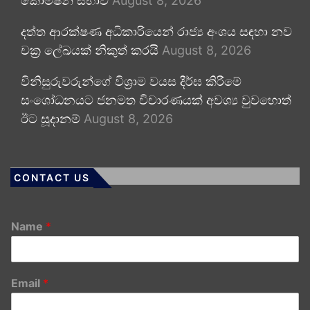
කොමිෂන් සභාව
August 8, 2026
දත්ත ආරක්ෂණ අධිකාරියෙන් රාජ්‍ය අංශය සඳහා නව
චක්‍ර ලේඛයක් නිකුත් කරයි
August 8, 2026
විනිසුරුවරුන්ගේ විශ්‍රාම වයස දීර්ඝ කිරීමේ
සංශෝධනයට ජනමත විචාරණයක් අවශ්‍ය වුවහොත්
ඊට සූදානම්
August 8, 2026
CONTACT US
Name
*
Email
*