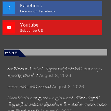
Facebook
Like us on Facebook
Youtube
Subscribe US
නවතම
බන්ධනාගාර මරණ පිටුපස හදිසි නීතියට මග පාදන
කුමන්ත්‍රණයක් ?
August 8, 2026
මෙටා සමාගමට දඩයක්
August 8, 2026
ශිෂ්‍යත්වයට සහ උසස් පෙළට පෙනී සිටින සිසුන්ට
‘සිසු සැරිය’ සේවාව ක්‍රියාත්මකයි – ජාතික ගමනාගමන