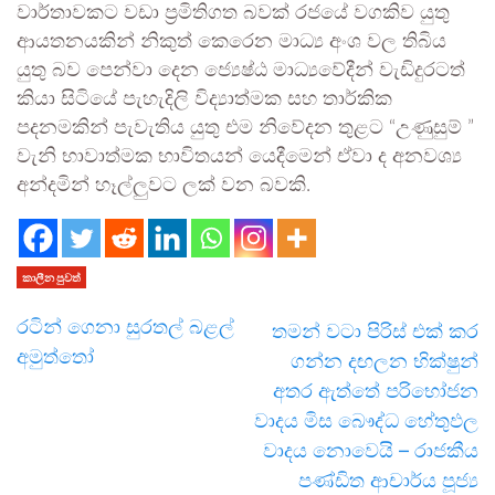
වාර්තාවකට වඩා ප්‍රමිතිගත බවක් රජයේ වගකිව යුතු
ආයතනයකින් නිකුත් කෙරෙන මාධ්‍ය අංශ වල තිබිය
යුතු බව පෙන්වා දෙන ජ්‍යෙෂ්ඨ මාධ්‍යවේදීන් වැඩිදුරටත්
කියා සිටියේ පැහැදිලි විද්‍යාත්මක සහ තාර්කික
පදනමකින් පැවැතිය යුතු එම නිවේදන තුළට “උණුසුම් ”
වැනි භාවාත්මක භාවිතයන් යෙදීමෙන් ඒවා ද අනවශ්‍ය
අන්දමින් හෑල්ලුවට ලක් වන බවකි.
කාලීන පුවත්
රටින් ගෙනා සුරතල් බළල්
තමන් වටා පිරිස් එක් කර
අමුත්තෝ
ගන්න දඟලන භික්ෂුන්
අතර ඇත්තේ පරිභෝජන
වාදය මිස බෞද්ධ හේතුඵල
වාදය නොවෙයි – රාජකීය
පණ්ඩිත ආචාර්ය පූජ්‍ය