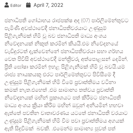
April 7, 2022
Editor
ජනාධිපති ගෝඨාභය රාජපක්ෂ අද (07) පාර්ලිමේන්තුවට
පැමිණි අවස්ථාවේදී ජනාධිපතිවරයාට උණුසුම්
පිළිගැනීමක් හිමි වූ බව ජනාධිපති මාධ්‍ය අංශය
නිවේදනයක් නිකුත් කරමින් කියයි.එම නිවේදනයේ
වැඩිදුරටත් දැක්වෙන්නේ ජනාධිපතිවරයා සභා ගර්භය
වෙත පිවිසි අවස්ථාවේදී මන්ත්‍රීවරු අත්පොළසන් දෙමින්,
ප්‍රීති ඝෝෂා කරමින් ඉහළ පිළිගැනීමක් හිමි වූ බවයි.යම්
රාජ්‍ය නායකයකු එරට පාර්ලිමේත්තුවට පිවිසීමේ දී
උණුසුම් පිළිගැනීමක් හිමි වීමේ ප්‍රවෘත්තිමය වටිනා
කමක් නැත.එහෙත් ,එම සාමාන්‍ය තත්වය ප්‍රවෘත්ති
නිවේදනයක් මඟින් ප්‍රකාශයට පත් කිරීමට ජනාධිපති
මාධ්‍ය අංශය ක්‍රියා කිරීම මඟින් ඔවුන් අනියමින් හඟවා
ඇත්තේ පවතින වාතාවරණය යටතේ ජනාධිපති වරයාට
උණුසුම් පිළිගැනීමක් හිමි වීම පවා ප්‍රවෘත්තිමය අගයක්
ඇති සිදුවීමක් බවකි. .එමෙන්ම සාමාන්‍ය පුවත් පත්