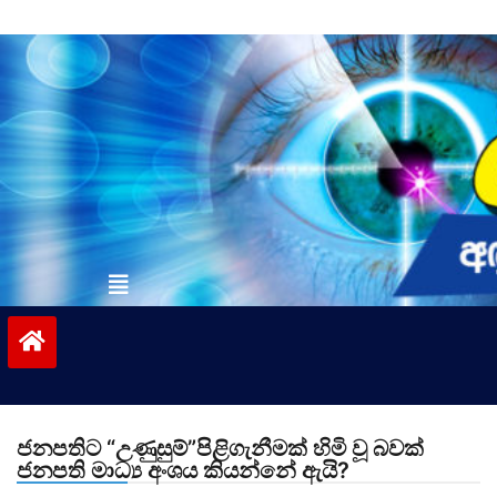
Skip
to
content
vinivida.lk
ජනපතිට “උණුසුම්”පිළිගැනීමක් හිමි වූ බවක්
ජනපති මාධ්‍ය අංශය කියන්නේ ඇයි?