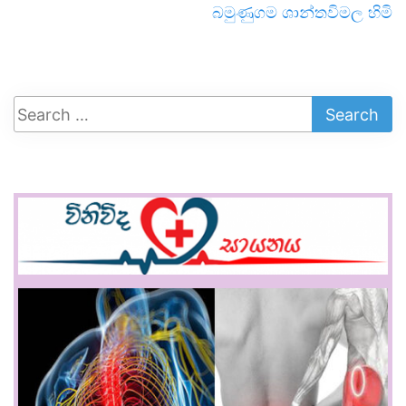
බමුණුගම ශාන්තවිමල හිමි