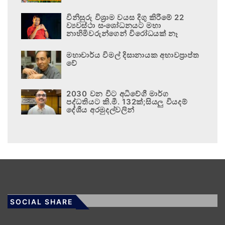
විනිසුරු විශ්‍රාම වයස දිගු කිරීමේ 22
ව්‍යවස්ථා සංශෝධනයට මහා
නාහිමිවරුන්ගෙන් විරෝධයක් නෑ
මහාචාර්ය විමල් දිසානායක අභාවප්‍රාප්ත
වේ
2030 වන විට අධිවේගී මාර්ග
පද්ධතියට කි.මී. 132ක්;සියලු වියදම්
දේශීය අරමුදල්වලින්
SOCIAL SHARE