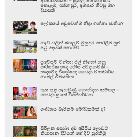
අවභාවිතයකි – සුනිල් කන්නන්ගර
කොළඹ, රත්නපුර, අම්පාර හිටපු මහ
දිසාපති
ලෝකයේ අඩුවෙන්ම නිදා ගන්නා ජාතිය?
නැව් වලින් බහලුම් මුහුදට පෙරලීම සුළු
පටු දෙයක් නොවේ
ප්‍රවේසම් වන්න; එල් නිනෝ යනු
පාරිසරික හෘද රෝග අවදානමකි –
හෘදවේද විශේෂඥ වෛද්‍ය මහාචාර්ය
නාමල් විජයසිංහ
කුස තුළ සැඟවුණු නොනිදන කම්හල –
වෛද්‍ය සුගත් විජේවර්ධන
ගණිතය බැරිකම මෝඩකමක් ද?
සිරිලක සොබා දම් අසිරිය ලොවට
කියාපාන දිවියන් ගේ දිවි සුරකිමු