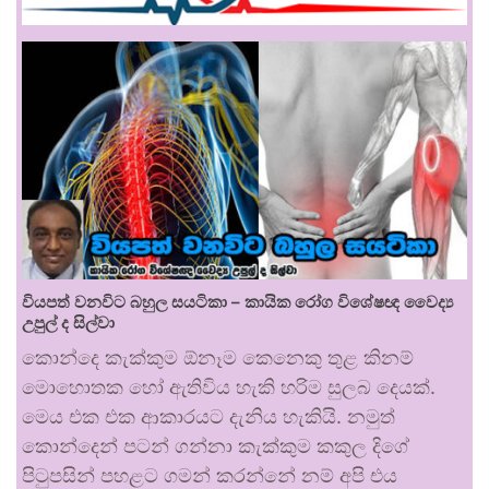
වියපත් වනවිට බහුල සයටිකා – කායික රෝග විශේෂඥ වෛද්‍ය
උපුල් ද සිල්වා
කොන්දෙ කැක්කුම ඕනෑම කෙනෙකු තුළ කිනම්
මොහොතක හෝ ඇතිවිය හැකි හරිම සුලබ දෙයක්.
මෙය එක එක ආකාරයට දැනිය හැකියි. නමුත්
කොන්දෙන් පටන් ගන්නා කැක්කුම කකුල දිගේ
පිටුපසින් පහළට ගමන් කරන්නේ නම් අපි එය