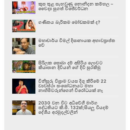
කුස තුළ සැඟවුණු නොනිදන කම්හල –
වෛද්‍ය සුගත් විජේවර්ධන
ගණිතය බැරිකම මෝඩකමක් ද?
මහාචාර්ය විමල් දිසානායක අභාවප්‍රාප්ත
වේ
සිරිලක සොබා දම් අසිරිය ලොවට
කියාපාන දිවියන් ගේ දිවි සුරකිමු
විනිසුරු විශ්‍රාම වයස දිගු කිරීමේ 22
ව්‍යවස්ථා සංශෝධනයට මහා
නාහිමිවරුන්ගෙන් විරෝධයක් නෑ
2030 වන විට අධිවේගී මාර්ග
පද්ධතියට කි.මී. 132ක්;සියලු වියදම්
දේශීය අරමුදල්වලින්