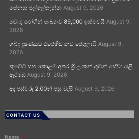
සේනක පල්ලේතැන්න
August 9, 2026
ඩෙංගු රෝගීන් සංඛ්‍යාව 89,000 ඉක්මවයි
August 9,
2026
ශබ්ද දූෂණයට එරෙහිව නව රෙගුලාසි
August 9,
2026
කුවේට් සහ කොළඹ අතර ශ්‍රී ලංකන් ගුවන් සේවා යළි
ඇරඹේ
August 9, 2026
අද පස්වරු 2.00න් පසු වැසි
August 9, 2026
CONTACT US
Name
*