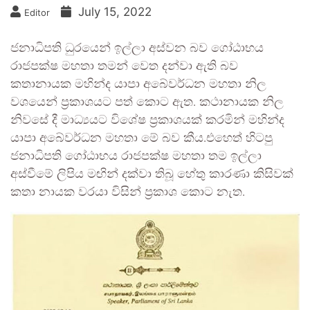
July 15, 2022
Editor
ජනාධිපති ධුරයෙන් ඉල්ලා අස්වන බව ගෝඨාභය
රාජපක්ෂ මහතා තමන් වෙත දන්වා ඇති බව
කතානායක මහින්ද යාපා අබේවර්ධන මහතා නිල
වශයෙන් ප්‍රකාශයට පත් කොට ඇත. කථානායක නිල
නිවසේ දී මාධ්‍යයට විශේෂ ප්‍රකාශයක් කරමින් මහින්ද
යාපා අබේවර්ධන මහතා මේ බව කීය.එහෙත් හිටපු
ජනාධිපති ගෝඨාභය රාජපක්ෂ මහතා තම ඉල්ලා
අස්වීමේ ලිපිය මඟින් දක්වා තිබූ හේතු කාරණා කිසිවක්
කතා නායක වරයා විසින් ප්‍රකාශ කොට නැත.