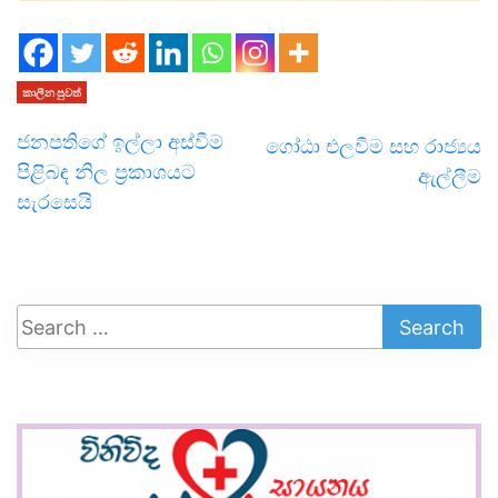
කාලීන පුවත්
ජනපතිගේ ඉල්ලා අස්වීම
ගෝඨා එලවීම සහ රාජ්‍යය
පිළිබඳ නිල ප්‍රකාශයට
ඇල්ලීම
සැරසෙයි