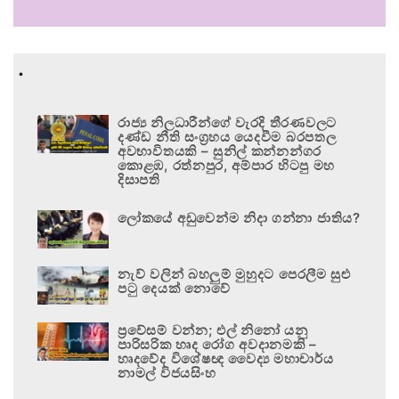
.
රාජ්‍ය නිලධාරීන්ගේ වැරදි තීරණවලට
දණ්ඩ නීති සංග්‍රහය යෙදවීම බරපතල
අවභාවිතයකි – සුනිල් කන්නන්ගර
කොළඹ, රත්නපුර, අම්පාර හිටපු මහ
දිසාපති
ලෝකයේ අඩුවෙන්ම නිදා ගන්නා ජාතිය?
නැව් වලින් බහලුම් මුහුදට පෙරලීම සුළු
පටු දෙයක් නොවේ
ප්‍රවේසම් වන්න; එල් නිනෝ යනු
පාරිසරික හෘද රෝග අවදානමකි –
හෘදවේද විශේෂඥ වෛද්‍ය මහාචාර්ය
නාමල් විජයසිංහ