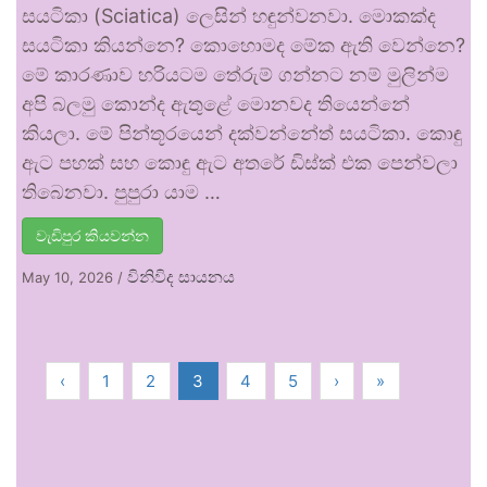
සයටිකා (Sciatica) ලෙසින් හඳුන්වනවා. මොකක්ද
සයටිකා කියන්නෙ? කොහොමද මේක ඇති වෙන්නෙ?
මේ කාරණාව හරියටම තේරුම් ගන්නට නම් මුලින්ම
අපි බලමු කොන්ද ඇතුළේ මොනවද තියෙන්නේ
කියලා. මේ පින්තූරයෙන් දක්වන්නේත් සයටිකා. කොඳු
ඇට පහක් සහ කොඳු ඇට අතරේ ඩිස්ක් එක පෙන්වලා
තිබෙනවා. පුපුරා යාම …
වැඩිපුර කියවන්න
විනිවිද සායනය
May 10, 2026
/
‹
1
2
3
4
5
›
»