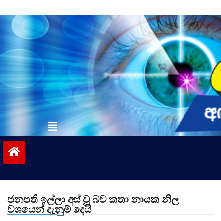
Skip
to
content
vinivida.lk
ජනපති ඉල්ලා අස් වූ බව කතා නායක නිල
වශයෙන් දැනුම් දෙයි