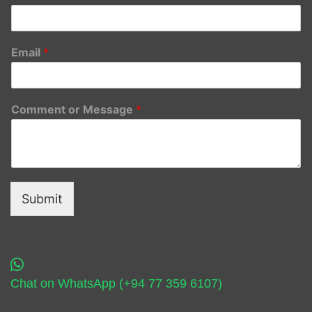
Email
*
Comment or Message
*
Submit
Chat on WhatsApp (+94 77 359 6107)