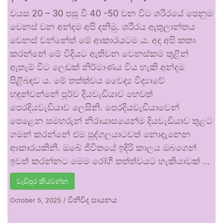
වයස 20 – 30 පසු වී 40 -50 වන විට ශරීරයේ පෙනුම
වෙනස් වන අන්දම අපි දනිමු. ශරීරය ඇතුලාන්තය
වෙනස් වන්නේත් මේ ආකාරයටම ය. අද අපි කතා
කරන්නේ මේ විදියට ඇතිවන වෙනස්කම තුළින්
ඇතැම් විට ලෙඩක් නිර්මාණය විය හැකි අන්දම
පිළිබඳව ය. මේ තත්ත්වය වෛද්‍ය විද්‍යාවේ
හඳුන්වන්නේ පූර්ව දියවැඩියාව හෙවත්
පෙරදියවැඩියාව ලෙසිනි. පෙරදියවැඩියාවෙන්
පෙළෙන සමහරුන් නිරායාසයෙන්ම දියවැඩියාව තුළට
ගමන් කරන්නේ එම පුද්ගලයාටවත් නොදැනෙන
ආකාරයකිනි. ඔබේ ජීවිතයේ ඉදිරි කාලය ඔබගෙන්
ඉවත් කරන්නට මෙම රෝගී තත්ත්වයට හැකියාවක් …
වැඩිපුර කියවන්න
විනිවිද සායනය
October 5, 2025
/