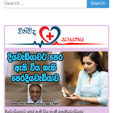
දියවැඩියාවට පෙර ඇති විය හැකි පෙරදියවැඩියාව