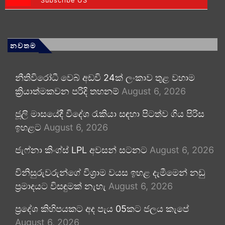
නවතම
නීතිවිරෝධී වෙබ් අඩවි 24ක් ලංකාව තුළ වහාම
ක්‍රියාත්මකවන පරිදි තහනම්
August 6, 2026
ජූලි මාසයේදී විදේශ රැකියා සඳහා පිටත්ව ගිය පිරිස
ඉහළට
August 6, 2026
ජැෆ්නා කිංග්ස් LPL අවසන් සටනට
August 6, 2026
විනිසුරුවරුන්ගේ විශ්‍රාම වයස ඉහළ දැමීමෙන් නඩු
ප්‍රමාදයට විසඳුමක් නැහැ
August 6, 2026
ප්‍රදේශ කිහිපයකට අද පැය 05කට ජලය කැපේ
August 6, 2026