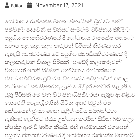
November 17, 2021
Editor
ගෝඨාභය රාජපක්ෂ මහතා ජනාධිපති ධූරයට තේරී
පත්වීමේ දෙවෙනි සංවත්සර සැමරුම වර්ජනය කිරීමට
පසුගිය ජනපතිවරණයේ දී ගෝඨාභය රාජපක්ෂ මහතාට
සහාය පළ කළ කලා කරුවන් පිරිසක් තීරණය කර
ඇතැයි අනාවරණය වේ.පසුගිය ජනාධිපතිවරණයේ දී
කලාකරුවන් විශාල පිරිසක් “සංවේදී කලාකරුවන්”
වශයෙන් පෙනී සිටිමින් ගෝඨාභය රාජපක්ෂගේ
ජනාධිපතිවරණ ප්‍රචාරක ව්‍යාපාරය වෙනුවෙන් විශාල
කාර්යභාරයක් සිදුකරනු ලැබීය. ඔවුන් අතරින් සැළකිය
යුතු පිරිසක් මේ වන විට ජනාධිපතිවරයා ඇතුළු ආණ්ඩුව
කෙරෙහි අපැහැදීමකින් සිටින අතර ඔවුන් එම
තත්වයෙන් මුදවා ගෙන යළිත් සමීප සම්බන්ධතා
ඇතිකර ගැනීමට රජය උත්සාහ කරමින් සිටින බව කලා
ක්ෂේත්‍ර ආරංචි මාර්ග කියයි. එහි ආරම්භයක් වශයෙන්
පසුගිය ජනපතිවරණයේ දී ගෝඨාභය රාජපක්ෂ මහතාට