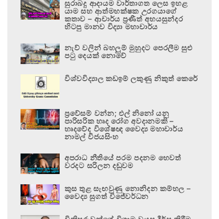
සුරාබදු ආදායම වාර්තාගත ලෙස ඉහළ
යාම සහ ආත්මභක්ෂක උරගයාගේ
කතාව – ආචාර්ය ප්‍රණීත් අභයසුන්දර
හිටපු මානව විද්‍යා මහාචාර්ය
නැව් වලින් බහලුම් මුහුදට පෙරලීම සුළු
පටු දෙයක් නොවේ
විශ්වවිද්‍යාල කඩඉම් ලකුණු නිකුත් කෙරේ
ප්‍රවේසම් වන්න; එල් නිනෝ යනු
පාරිසරික හෘද රෝග අවදානමකි –
හෘදවේද විශේෂඥ වෛද්‍ය මහාචාර්ය
නාමල් විජයසිංහ
අපරාධ නීතියේ පරම පදනම හෙවත්
වරදට සරිලන දඬුවම
කුස තුළ සැඟවුණු නොනිදන කම්හල –
වෛද්‍ය සුගත් විජේවර්ධන