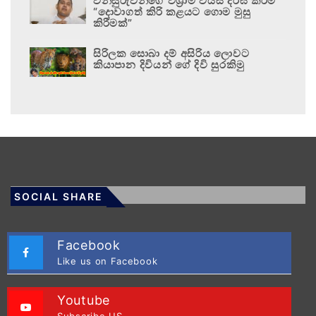
විනිසුරුවන්ගේ විශ්‍රාම වයස දීර්ඝ කිරීම
“දොවාගත් කිරි කළයට ගොම මුසු
කිරීමක්”
සිරිලක සොබා දම් අසිරිය ලොවට
කියාපාන දිවියන් ගේ දිවි සුරකිමු
SOCIAL SHARE
Facebook
Like us on Facebook
Youtube
Subscribe US