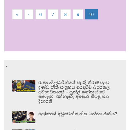
«
‹
6
7
8
9
10
.
රාජ්‍ය නිලධාරීන්ගේ වැරදි තීරණවලට
දණ්ඩ නීති සංග්‍රහය යෙදවීම බරපතල
අවභාවිතයකි – සුනිල් කන්නන්ගර
කොළඹ, රත්නපුර, අම්පාර හිටපු මහ
දිසාපති
ලෝකයේ අඩුවෙන්ම නිදා ගන්නා ජාතිය?