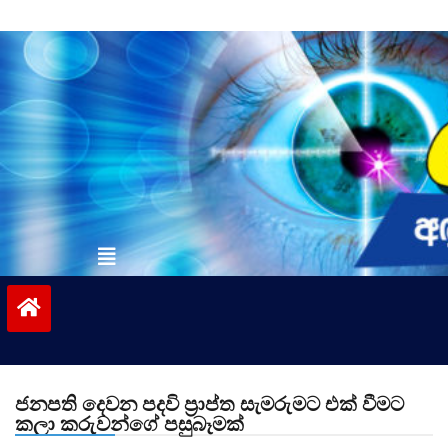
Skip
to
content
vinivida.lk
ජනපති දෙවන පදවි ප්‍රාප්ත සැමරුමට එක් වීමට
කලා කරුවන්ගේ පසුබෑමක්