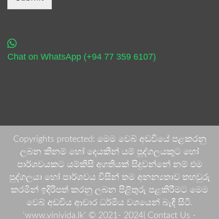
Chat on WhatsApp (+94 77 359 6107)
Copyrights protected: මෙම වෙබ් අඩවියේ පළකරනු
ලබන කිනම් හෝ දෙයකින් යම් පුද්ගලයකුට හෝ
පාර්ශවයකට යම්කිසි අගතියක් සිදුවන්නේ නම් එම
පුද්ගලයා හෝ පාර්ශවය විසින් තම අනන්‍යතාව තහවුරු
කරමින් ඉදිරිපත් කරනු ලබන පිළිතුරු පළකිරීමට මෙම
වෙබ් අඩවිය ආචාර ධර්මීය වශයෙන් බැඳී සිටී.
'www.vinivida.lk' © 2021- 2024| Contact Us -