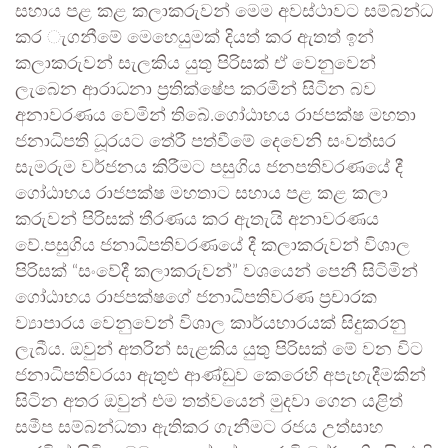
සහාය පළ කළ කලාකරුවන් මෙම අවස්ථාවට සම්බන්ධ
කර ැගනීමේ මෙහෙයුමක් දියත් කර ඇතත් ඉන්
කලාකරුවන් සැලකිය යුතු පිරිසක් ඒ වෙනුවෙන්
ලැබෙන ආරාධනා ප්‍රතික්ෂේප කරමින් සිටින බව
අනාවරණය වෙමින් තිබේ.ගෝඨාභය රාජපක්ෂ මහතා
ජනාධිපති ධූරයට තේරී පත්වීමේ දෙවෙනි සංවත්සර
සැමරුම වර්ජනය කිරීමට පසුගිය ජනපතිවරණයේ දී
ගෝඨාභය රාජපක්ෂ මහතාට සහාය පළ කළ කලා
කරුවන් පිරිසක් තීරණය කර ඇතැයි අනාවරණය
වේ.පසුගිය ජනාධිපතිවරණයේ දී කලාකරුවන් විශාල
පිරිසක් “සංවේදී කලාකරුවන්” වශයෙන් පෙනී සිටිමින්
ගෝඨාභය රාජපක්ෂගේ ජනාධිපතිවරණ ප්‍රචාරක
ව්‍යාපාරය වෙනුවෙන් විශාල කාර්යභාරයක් සිදුකරනු
ලැබීය. ඔවුන් අතරින් සැළකිය යුතු පිරිසක් මේ වන විට
ජනාධිපතිවරයා ඇතුළු ආණ්ඩුව කෙරෙහි අපැහැදීමකින්
සිටින අතර ඔවුන් එම තත්වයෙන් මුදවා ගෙන යළිත්
සමීප සම්බන්ධතා ඇතිකර ගැනීමට රජය උත්සාහ