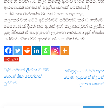
කරමින් සිටින බව කලා ක්ෂේත්‍ර ආරංචි මාර්ග කියයි. එහි
ආරම්භයක් වශයෙන් පසුගිය ජනපතිවරණයේ දී
ගෝඨාභය රාජපක්ෂ මහතාට සහාය පළ කළ
කලාකරුවන් මෙම අවස්ථාවට සම්බන්ධ කර ැගනීමේ
මෙහෙයුමක් දියත් කර ඇතත් ඉන් කලාකරුවන් සැලකිය
යුතු පිරිසක් ඒ වෙනුවෙන් ලැබෙන ආරාධනා ප්‍රතික්ෂේප
කරමින් සිටින බව අනාවරණය වෙමින් තිබේ.
කාලීන පුවත්
වැසි සමයේ ලිස්සා වැටීම්
සම්ප්‍රදායෙන් පිට පැන
මාරාන්තික වෙන්නත්
මරණ දඬුවම් තීන්දුවක්
පුළුවන්
ප්‍රකාශ කෙරේ