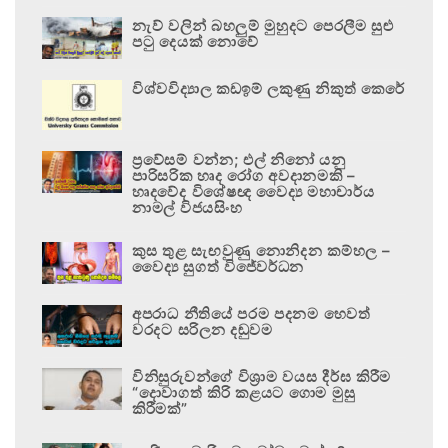
නැව් වලින් බහලුම් මුහුදට පෙරලීම සුළු
පටු දෙයක් නොවේ
විශ්වවිද්‍යාල කඩඉම් ලකුණු නිකුත් කෙරේ
ප්‍රවේසම් වන්න; එල් නිනෝ යනු
පාරිසරික හෘද රෝග අවදානමකි –
හෘදවේද විශේෂඥ වෛද්‍ය මහාචාර්ය
නාමල් විජයසිංහ
කුස තුළ සැඟවුණු නොනිදන කම්හල –
වෛද්‍ය සුගත් විජේවර්ධන
අපරාධ නීතියේ පරම පදනම හෙවත්
වරදට සරිලන දඬුවම
විනිසුරුවන්ගේ විශ්‍රාම වයස දීර්ඝ කිරීම
“දොවාගත් කිරි කළයට ගොම මුසු
කිරීමක්”