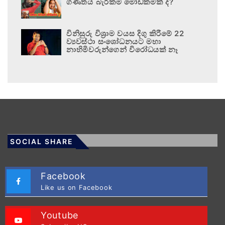
ගණිතය බැරිකම මෝඩකමක් ද?
විනිසුරු විශ්‍රාම වයස දිගු කිරීමේ 22
ව්‍යවස්ථා සංශෝධනයට මහා
නාහිමිවරුන්ගෙන් විරෝධයක් නෑ
SOCIAL SHARE
Facebook
Like us on Facebook
Youtube