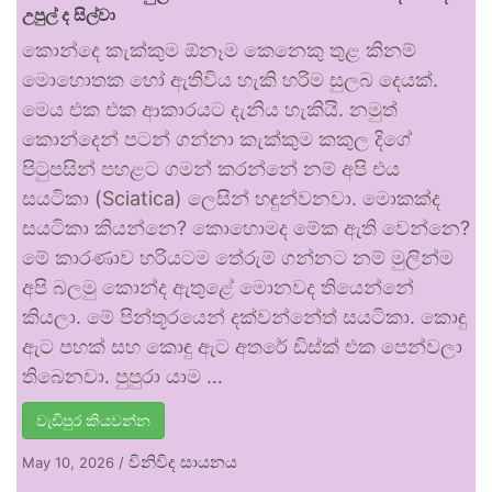
උපුල් ද සිල්වා
කොන්දෙ කැක්කුම ඕනෑම කෙනෙකු තුළ කිනම්
මොහොතක හෝ ඇතිවිය හැකි හරිම සුලබ දෙයක්.
මෙය එක එක ආකාරයට දැනිය හැකියි. නමුත්
කොන්දෙන් පටන් ගන්නා කැක්කුම කකුල දිගේ
පිටුපසින් පහළට ගමන් කරන්නේ නම් අපි එය
සයටිකා (Sciatica) ලෙසින් හඳුන්වනවා. මොකක්ද
සයටිකා කියන්නෙ? කොහොමද මේක ඇති වෙන්නෙ?
මේ කාරණාව හරියටම තේරුම් ගන්නට නම් මුලින්ම
අපි බලමු කොන්ද ඇතුළේ මොනවද තියෙන්නේ
කියලා. මේ පින්තූරයෙන් දක්වන්නේත් සයටිකා. කොඳු
ඇට පහක් සහ කොඳු ඇට අතරේ ඩිස්ක් එක පෙන්වලා
තිබෙනවා. පුපුරා යාම …
වැඩිපුර කියවන්න
විනිවිද සායනය
May 10, 2026
/