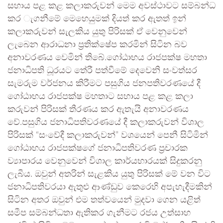
සහාය පළ කළ කලාකරුවන් මෙම අවස්ථාවට සම්බන්ධ
කර ැගනීමේ මෙහෙයුමක් දියත් කර ඇතත් ඉන්
කලාකරුවන් සැලකිය යුතු පිරිසක් ඒ වෙනුවෙන්
ලැබෙන ආරාධනා ප්‍රතික්ෂේප කරමින් සිටින බව
අනාවරණය වෙමින් තිබේ.ගෝඨාභය රාජපක්ෂ මහතා
ජනාධිපති ධූරයට තේරී පත්වීමේ දෙවෙනි සංවත්සර
සැමරුම වර්ජනය කිරීමට පසුගිය ජනපතිවරණයේ දී
ගෝඨාභය රාජපක්ෂ මහතාට සහාය පළ කළ කලා
කරුවන් පිරිසක් තීරණය කර ඇතැයි අනාවරණය
වේ.පසුගිය ජනාධිපතිවරණයේ දී කලාකරුවන් විශාල
පිරිසක් “සංවේදී කලාකරුවන්” වශයෙන් පෙනී සිටිමින්
ගෝඨාභය රාජපක්ෂගේ ජනාධිපතිවරණ ප්‍රචාරක
ව්‍යාපාරය වෙනුවෙන් විශාල කාර්යභාරයක් සිදුකරනු
ලැබීය. ඔවුන් අතරින් සැළකිය යුතු පිරිසක් මේ වන විට
ජනාධිපතිවරයා ඇතුළු ආණ්ඩුව කෙරෙහි අපැහැදීමකින්
සිටින අතර ඔවුන් එම තත්වයෙන් මුදවා ගෙන යළිත්
සමීප සම්බන්ධතා ඇතිකර ගැනීමට රජය උත්සාහ