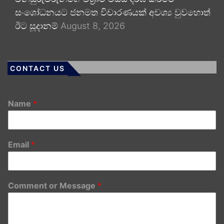
සංශෝධනයට ජනමත විචාරණයක් අවශ්‍ය වුවහොත්
ඊට සූදානම්
August 8, 2026
CONTACT US
Name
*
Email
*
Comment or Message
*