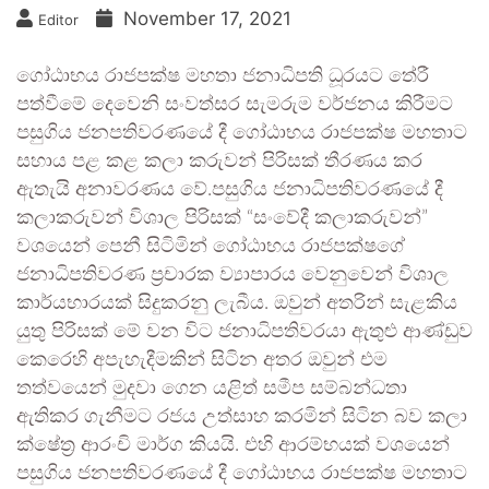
November 17, 2021
Editor
ගෝඨාභය රාජපක්ෂ මහතා ජනාධිපති ධූරයට තේරී
පත්වීමේ දෙවෙනි සංවත්සර සැමරුම වර්ජනය කිරීමට
පසුගිය ජනපතිවරණයේ දී ගෝඨාභය රාජපක්ෂ මහතාට
සහාය පළ කළ කලා කරුවන් පිරිසක් තීරණය කර
ඇතැයි අනාවරණය වේ.පසුගිය ජනාධිපතිවරණයේ දී
කලාකරුවන් විශාල පිරිසක් “සංවේදී කලාකරුවන්”
වශයෙන් පෙනී සිටිමින් ගෝඨාභය රාජපක්ෂගේ
ජනාධිපතිවරණ ප්‍රචාරක ව්‍යාපාරය වෙනුවෙන් විශාල
කාර්යභාරයක් සිදුකරනු ලැබීය. ඔවුන් අතරින් සැළකිය
යුතු පිරිසක් මේ වන විට ජනාධිපතිවරයා ඇතුළු ආණ්ඩුව
කෙරෙහි අපැහැදීමකින් සිටින අතර ඔවුන් එම
තත්වයෙන් මුදවා ගෙන යළිත් සමීප සම්බන්ධතා
ඇතිකර ගැනීමට රජය උත්සාහ කරමින් සිටින බව කලා
ක්ෂේත්‍ර ආරංචි මාර්ග කියයි. එහි ආරම්භයක් වශයෙන්
පසුගිය ජනපතිවරණයේ දී ගෝඨාභය රාජපක්ෂ මහතාට