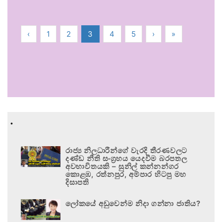
‹
1
2
3
4
5
›
»
.
රාජ්‍ය නිලධාරීන්ගේ වැරදි තීරණවලට
දණ්ඩ නීති සංග්‍රහය යෙදවීම බරපතල
අවභාවිතයකි – සුනිල් කන්නන්ගර
කොළඹ, රත්නපුර, අම්පාර හිටපු මහ
දිසාපති
ලෝකයේ අඩුවෙන්ම නිදා ගන්නා ජාතිය?