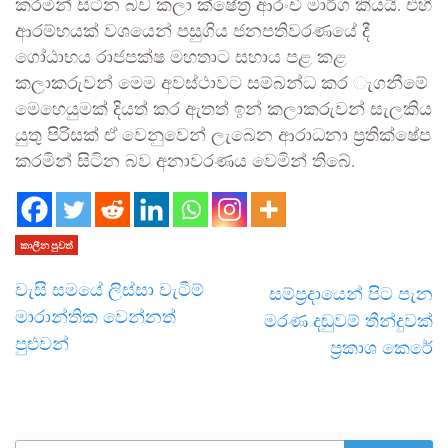
කරමින් සිටින බව කලා ක්ෂේත්‍ර ආරංචි මාර්ග කියයි. එහි
ආරම්භයක් වශයෙන් පසුගිය ජනපතිවරණයේ දී
ගෝඨාභය රාජපක්ෂ මහතාට සහාය පළ කළ
කලාකරුවන් මෙම අවස්ථාවට සම්බන්ධ කර ැගනීමේ
මෙහෙයුමක් දියත් කර ඇතත් ඉන් කලාකරුවන් සැලකිය
යුතු පිරිසක් ඒ වෙනුවෙන් ලැබෙන ආරාධනා ප්‍රතික්ෂේප
කරමින් සිටින බව අනාවරණය වෙමින් තිබේ.
කාලීන පුවත්
වැසි සමයේ ලිස්සා වැටීම්
සම්ප්‍රදායෙන් පිට පැන
මාරාන්තික වෙන්නත්
මරණ දඬුවම් තීන්දුවක්
පුළුවන්
ප්‍රකාශ කෙරේ