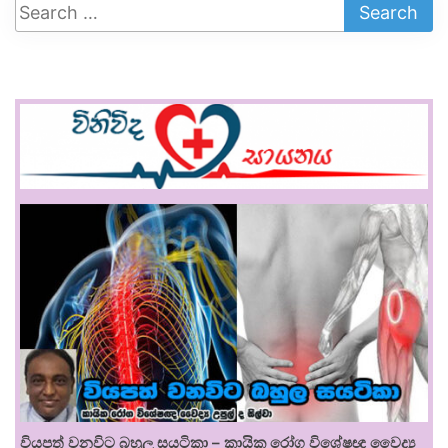
වියපත් වනවිට බහුල සයටිකා – කායික රෝග විශේෂඥ වෛද්‍ය