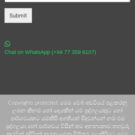
Submit
Chat on WhatsApp (+94 77 359 6107)
Copyrights protected: මෙම වෙබ් අඩවියේ පළකරනු
ලබන කිනම් හෝ දෙයකින් යම් පුද්ගලයකුට හෝ
පාර්ශවයකට යම්කිසි අගතියක් සිදුවන්නේ නම් එම
පුද්ගලයා හෝ පාර්ශවය විසින් තම අනන්‍යතාව තහවුරු
කරමින් ඉදිරිපත් කරනු ලබන පිළිතුරු පළකිරීමට මෙම