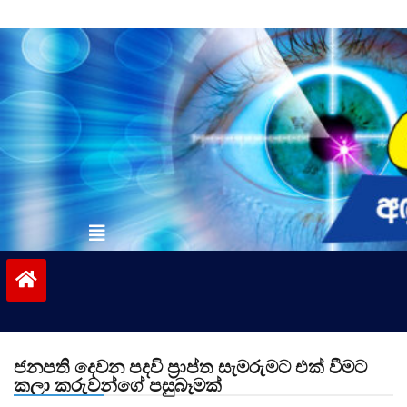
Skip
to
content
vinivida.lk
ජනපති දෙවන පදවි ප්‍රාප්ත සැමරුමට එක් වීමට
කලා කරුවන්ගේ පසුබෑමක්