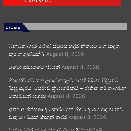
Subscribe US
නවතම
බන්ධනාගාර මරණ පිටුපස හදිසි නීතියට මග පාදන
කුමන්ත්‍රණයක් ?
August 8, 2026
මෙටා සමාගමට දඩයක්
August 8, 2026
ශිෂ්‍යත්වයට සහ උසස් පෙළට පෙනී සිටින සිසුන්ට
‘සිසු සැරිය’ සේවාව ක්‍රියාත්මකයි – ජාතික ගමනාගමන
කොමිෂන් සභාව
August 8, 2026
දත්ත ආරක්ෂණ අධිකාරියෙන් රාජ්‍ය අංශය සඳහා නව
චක්‍ර ලේඛයක් නිකුත් කරයි
August 8, 2026
විනිසුරුවරුන්ගේ විශ්‍රාම වයස දීර්ඝ කිරීමේ