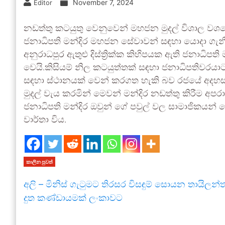
November 7, 2024
Editor
නඩත්තු කටයුතු වෙනුවෙන් මහජන මුදල් විශාල වශයෙ
ජනාධිපති මන්දිර මහජන සේවාවන් සඳහා යොදා ගැ
අනුරාධපුර ඇතුළු දිස්ත්‍රික්ක කිහිපයක ඇති ජනාධි
වෙයි.කිසියම් නිල කටයුත්තක් සඳහා ජනාධිපතිවරය
සඳහා ස්ථානයක් වෙන් කරගත හැකි බව රජයේ අදහසය
මුදල් වැය කරමින් මෙවන් මන්දිර නඩත්තු කිරීම අප
ජනාධිපති මන්දිර ඔවුන් ගේ පවුල් වල සාමාජිකයන
වාර්තා විය.
කාලීන පුවත්
අලි – මිනිස් ගැටුමට තිරසර විසඳුම් සොයන තායිලන්
දුත කණ්ඩායමක් ලංකාවට