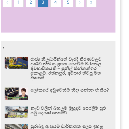
‹
1
2
3
4
5
›
»
.
රාජ්‍ය නිලධාරීන්ගේ වැරදි තීරණවලට
දණ්ඩ නීති සංග්‍රහය යෙදවීම බරපතල
අවභාවිතයකි – සුනිල් කන්නන්ගර
කොළඹ, රත්නපුර, අම්පාර හිටපු මහ
දිසාපති
ලෝකයේ අඩුවෙන්ම නිදා ගන්නා ජාතිය?
නැව් වලින් බහලුම් මුහුදට පෙරලීම සුළු
පටු දෙයක් නොවේ
සුරාබදු ආදායම වාර්තාගත ලෙස ඉහළ