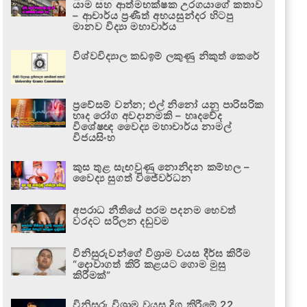
යාම සහ ආත්මභක්ෂක උරගයාගේ කතාව
– ආචාර්ය ප්‍රණීත් අභයසුන්දර හිටපු
මානව විද්‍යා මහාචාර්ය
විශ්වවිද්‍යාල කඩඉම් ලකුණු නිකුත් කෙරේ
ප්‍රවේසම් වන්න; එල් නිනෝ යනු පාරිසරික
හෘද රෝග අවදානමකි – හෘදවේද
විශේෂඥ වෛද්‍ය මහාචාර්ය නාමල්
විජයසිංහ
කුස තුළ සැඟවුණු නොනිදන කම්හල –
වෛද්‍ය සුගත් විජේවර්ධන
අපරාධ නීතියේ පරම පදනම හෙවත්
වරදට සරිලන දඬුවම
විනිසුරුවන්ගේ විශ්‍රාම වයස දීර්ඝ කිරීම
“දොවාගත් කිරි කළයට ගොම මුසු
කිරීමක්”
විනිසුරු විශ්‍රාම වයස දිගු කිරීමේ 22