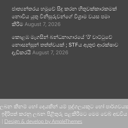
ජාත්‍යන්තරය හමුවේ සිදු කරන හිතුවක්කාරකමක්
නොවිය යුතු විනිසුරුවන්ගේ විශ්‍රාම වයස පමා
කිරීම
August 7, 2026
කොළඹ මැගසින් බන්ධනාගාරයේ ‘ඊ’ වාට්ටුවේ
නොසන්සුන් තත්ත්වයක් ; STFය ඇතුළු ආරක්ෂාව
දැඩිකරයි
August 7, 2026
 ලබන කිනම් හෝ දෙයකින් යම් පුද්ගලයකුට හෝ පාර්ශවයකට
දිරිපත් කරනු ලබන පිළිතුරු පළකිරීමට මෙම වෙබ් අඩවිය ආච
 |
Design & develop by AmpleThemes