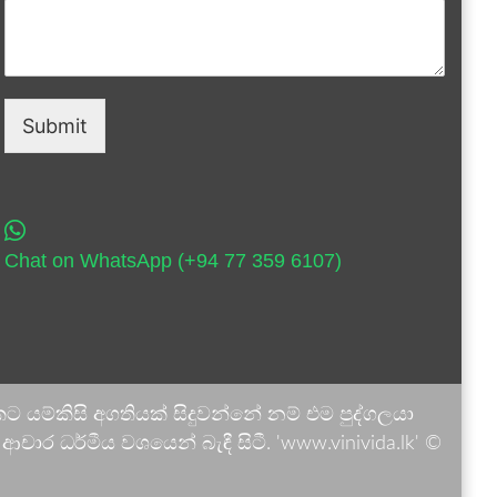
Submit
Chat on WhatsApp (+94 77 359 6107)
 යම්කිසි අගතියක් සිදුවන්නේ නම් එම පුද්ගලයා
ාර ධර්මීය වශයෙන් බැඳී සිටී. 'www.vinivida.lk' ©