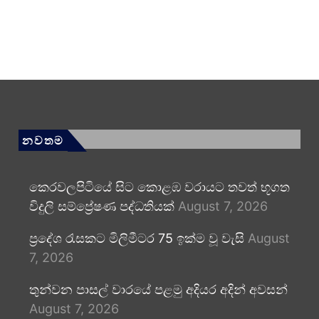
නවතම
කෙරවලපිටියේ සිට කොළඹ වරායට තවත් භූගත
විදුලි සම්ප්‍රේෂණ පද්ධතියක්
August 7, 2026
ප්‍රදේශ රැසකට මිලිමීටර 75 ඉක්ම වූ වැසි
August
7, 2026
තුන්වන පාසල් වාරයේ පළමු අදියර අදින් අවසන්
August 7, 2026