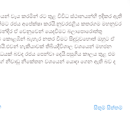
න් වැය කරමින් රට තුළ විවිධ ස්ථානයන්හි ඉදිකර ඇති
නීමට රජය අපේක්ෂා කරයි.නුවරඑළිය කතරගම මහනුවර
පති මන්දිර ඒ වෙනුවෙන් යෙදවීමට බලාපොරොත්තු
ාට කොළඹින් බැහැර නතර වීමට සිදුවුවහොත් ඔහුට ඒ
ි.එවන් හැකියාවක් තිබියදීවිශාල වශයෙන් මහජන
රාධයක් බවද රජය පෙන්වා දෙයි.පසුගිය කාලය තුළ එම
් ගේ නිවාඩු නිකේතන වශයෙන් යොදා ගෙන ඇති බව ද
ත
සිතුම් සිත්තම්