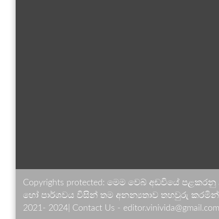
Copyrights protected: මෙම වෙබ් අඩවියේ පළකරනු
හෝ පාර්ශවය විසින් තම අනන්‍යතාව තහවුරු කරමින් ඉ
2021- 2024| Contact Us - editor.vinivida@gmail.com