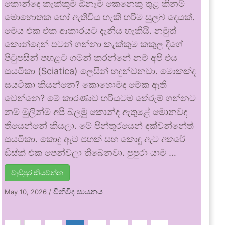
කොන්දෙ කැක්කුම ඕනෑම කෙනෙකු තුළ කිනම්
මොහොතක හෝ ඇතිවිය හැකි හරිම සුලබ දෙයක්.
මෙය එක එක ආකාරයට දැනිය හැකියි. නමුත්
කොන්දෙන් පටන් ගන්නා කැක්කුම කකුල දිගේ
පිටුපසින් පහළට ගමන් කරන්නේ නම් අපි එය
සයටිකා (Sciatica) ලෙසින් හඳුන්වනවා. මොකක්ද
සයටිකා කියන්නෙ? කොහොමද මේක ඇති
වෙන්නෙ? මේ කාරණාව හරියටම තේරුම් ගන්නට
නම් මුලින්ම අපි බලමු කොන්ද ඇතුළේ මොනවද
තියෙන්නේ කියලා. මේ පින්තූරයෙන් දක්වන්නේත්
සයටිකා. කොඳු ඇට පහක් සහ කොඳු ඇට අතරේ
ඩිස්ක් එක පෙන්වලා තිබෙනවා. පුපුරා යාම …
වැඩිපුර කියවන්න
විනිවිද සායනය
May 10, 2026
/