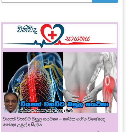
වියපත් වනවිට බහුල සයටිකා – කායික රෝග විශේෂඥ
වෛද්‍ය උපුල් ද සිල්වා