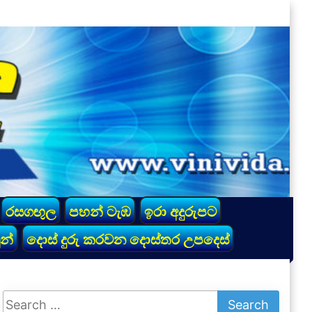
රසගඟුල
පහන් ටැඹ
ඉරා අදුරුපට
න්
දොස් දුරු කරවන දොස්තර උපදෙස්