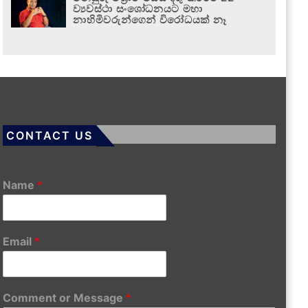
ව්‍යවස්ථා සංශෝධනයට මහා
නාහිමිවරුන්ගෙන් විරෝධයක් නෑ
CONTACT US
Name
*
Email
*
Comment or Message
*