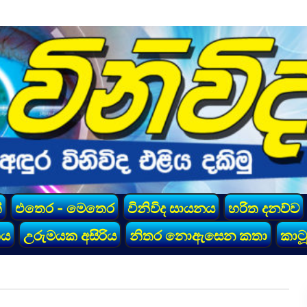
්
එතෙර - මෙතෙර
විනිවිද සායනය
හරිත දනව්ව
කය
උරුමයක අසිරිය
නිතර නොඇසෙන කතා
කාටූ