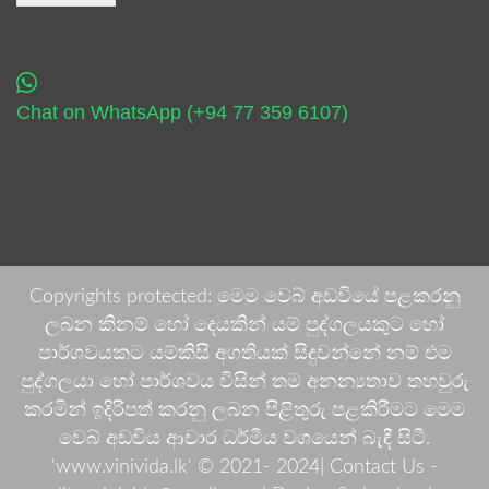
Chat on WhatsApp (+94 77 359 6107)
Copyrights protected: මෙම වෙබ් අඩවියේ පළකරනු
ලබන කිනම් හෝ දෙයකින් යම් පුද්ගලයකුට හෝ
පාර්ශවයකට යම්කිසි අගතියක් සිදුවන්නේ නම් එම
පුද්ගලයා හෝ පාර්ශවය විසින් තම අනන්‍යතාව තහවුරු
කරමින් ඉදිරිපත් කරනු ලබන පිළිතුරු පළකිරීමට මෙම
වෙබ් අඩවිය ආචාර ධර්මීය වශයෙන් බැඳී සිටී.
'www.vinivida.lk' © 2021- 2024| Contact Us -