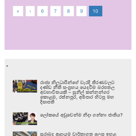
«
‹
6
7
8
9
10
.
රාජ්‍ය නිලධාරීන්ගේ වැරදි තීරණවලට
දණ්ඩ නීති සංග්‍රහය යෙදවීම බරපතල
අවභාවිතයකි – සුනිල් කන්නන්ගර
කොළඹ, රත්නපුර, අම්පාර හිටපු මහ
දිසාපති
ලෝකයේ අඩුවෙන්ම නිදා ගන්නා ජාතිය?
සුරාබදු ආදායම වාර්තාගත ලෙස ඉහළ