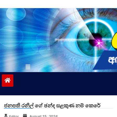
Skip
to
content
vinivida.lk
ජනපති රනිල් ගේ ඡන්ද සළකුණ නම් කෙරේ
August 15, 2024
Editor