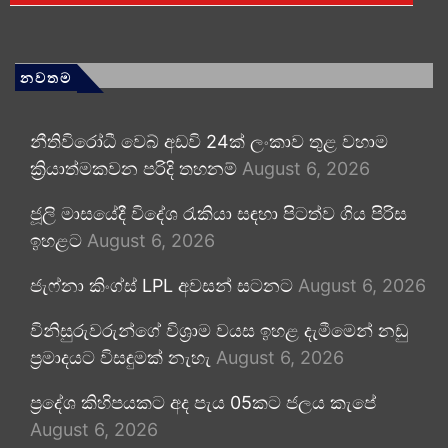
නවතම
නීතිවිරෝධී වෙබ් අඩවි 24ක් ලංකාව තුළ වහාම
ක්‍රියාත්මකවන පරිදි තහනම්
August 6, 2026
ජූලි මාසයේදී විදේශ රැකියා සඳහා පිටත්ව ගිය පිරිස
ඉහළට
August 6, 2026
ජැෆ්නා කිංග්ස් LPL අවසන් සටනට
August 6, 2026
විනිසුරුවරුන්ගේ විශ්‍රාම වයස ඉහළ දැමීමෙන් නඩු
ප්‍රමාදයට විසඳුමක් නැහැ
August 6, 2026
ප්‍රදේශ කිහිපයකට අද පැය 05කට ජලය කැපේ
August 6, 2026