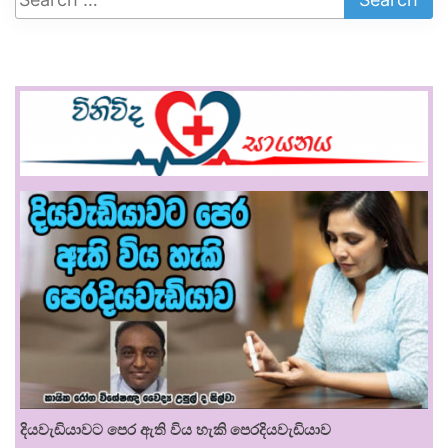
දියවැඩියාවට පෙර ඇති විය හැකි පෙරදියවැඩියාව