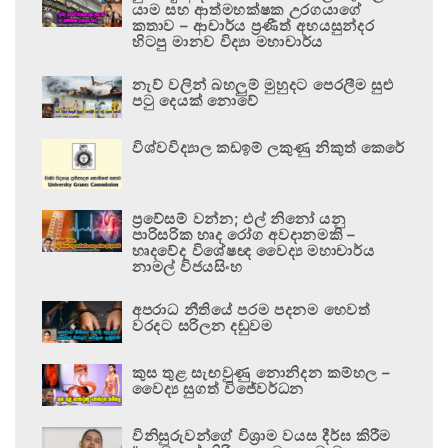
යාම සහ ආත්මභක්ෂක උරගයාගේ
කතාව – ආචාර්ය ප්‍රණීත් අභයසුන්දර
හිටපු මානව විද්‍යා මහාචාර්ය
නැව් වලින් බහලුම් මුහුදට පෙරලීම සුළු
පටු දෙයක් නොවේ
විශ්වවිද්‍යාල කඩඉම් ලකුණු නිකුත් කෙරේ
ප්‍රවේසම් වන්න; එල් නිනෝ යනු
පාරිසරික හෘද රෝග අවදානමකි –
හෘදවේද විශේෂඥ වෛද්‍ය මහාචාර්ය
නාමල් විජයසිංහ
අපරාධ නීතියේ පරම පදනම හෙවත්
වරදට සරිලන දඬුවම
කුස තුළ සැඟවුණු නොනිදන කම්හල –
වෛද්‍ය සුගත් විජේවර්ධන
විනිසුරුවන්ගේ විශ්‍රාම වයස දීර්ඝ කිරීම