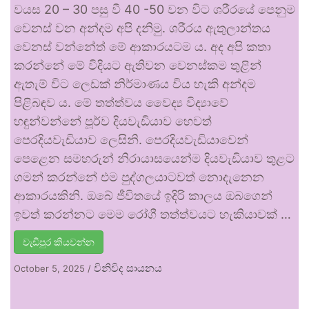
වයස 20 – 30 පසු වී 40 -50 වන විට ශරීරයේ පෙනුම
වෙනස් වන අන්දම අපි දනිමු. ශරීරය ඇතුලාන්තය
වෙනස් වන්නේත් මේ ආකාරයටම ය. අද අපි කතා
කරන්නේ මේ විදියට ඇතිවන වෙනස්කම තුළින්
ඇතැම් විට ලෙඩක් නිර්මාණය විය හැකි අන්දම
පිළිබඳව ය. මේ තත්ත්වය වෛද්‍ය විද්‍යාවේ
හඳුන්වන්නේ පූර්ව දියවැඩියාව හෙවත්
පෙරදියවැඩියාව ලෙසිනි. පෙරදියවැඩියාවෙන්
පෙළෙන සමහරුන් නිරායාසයෙන්ම දියවැඩියාව තුළට
ගමන් කරන්නේ එම පුද්ගලයාටවත් නොදැනෙන
ආකාරයකිනි. ඔබේ ජීවිතයේ ඉදිරි කාලය ඔබගෙන්
ඉවත් කරන්නට මෙම රෝගී තත්ත්වයට හැකියාවක් …
වැඩිපුර කියවන්න
විනිවිද සායනය
October 5, 2025
/