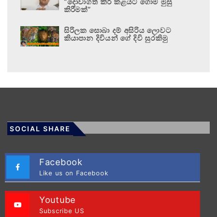
“දොවාගත් කිරි කළයට ගොම මුසු
කිරීමක්”
සිරිලක සොබා දම් අසිරිය ලොවට
කියාපාන දිවියන් ගේ දිවි සුරකිමු
SOCIAL SHARE
Facebook
Like us on Facebook
Youtube
Subscribe US