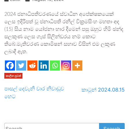
2024 ජනාධිපතිවරණයේ ස්වාධීන අපේක්ෂකයෙක්
ලෙස ඉදිරිපත් වූ ජනාධිපති රනිල් වික්‍රමසිංහ මහතා අද
(15) සිය නාම යෝජනා භාර දීමෙන් පසු ඔහුට හිමි ඡන්ද
සලකුණ ලෙස ගෑස් සිලින්ඩරය නම් කොට
තිබේ.මැතිවරණ කොමිෂන් සභාව විසින් එම ලකුණ
ලබාදී ඇත.
කාලීන පුවත්
පාසල් දෙවැනි වාර නිවා­ඩුව
කාටූන් 2024.08.15
හෙට