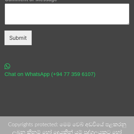
Submit
Chat on WhatsApp (+94 77 359 6107)
Copyrights protected: මෙම වෙබ් අඩවියේ පළකරනු
ලබන කිනම් හෝ දෙයකින් යම් පුද්ගලයකුට හෝ