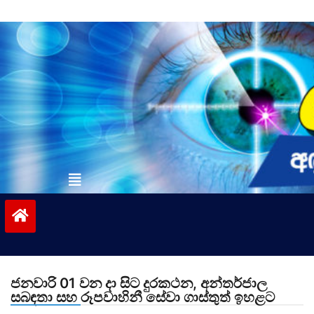
Skip
to
content
vinivida.lk
ජනවාරි 01 වන දා සිට දුරකථන, අන්තර්ජාල
සබඳතා සහ රූපවාහිනී සේවා ගාස්තුත් ඉහළට