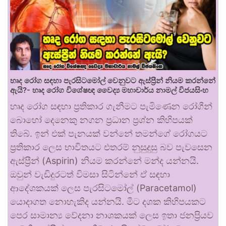
හෘද රෝග සඳහා පැරසිටමෝල් වෙනුවට ඇස්ප්‍රීන් නියම කරන්නේ
ඇයි?- හෘද රෝග විශේෂඥ වෛද්‍ය මහාචාර්ය නාමල් විජයසිංහ
හෘද රෝග සඳහා ප්‍රතිකාර ගැනීමට පැමිණෙන රෝගීන්
බොහෝ දෙනෙකු නගන ප්‍රධාන ප්‍රශ්න කිහිපයක්
තිබේ. ඉන් එක් පැනයක් වන්නේ තමන්ගේ රෝගයට
ප්‍රතිකාර ලෙස භාවිතයට එතරම් නුසුදුසු බව පැවසෙන
ඇස්ප්‍රීන් (Aspirin) නියම කරන්නේ මන්ද යන්නයි.
ඔවුන් වැඩිදුරටත් විමසා සිටින්නේ ඒ සඳහා
ආදේශකයක් ලෙස පැරසිටමෝල් (Paracetamol)
යොදාගත නොහැකිද යන්නයි. මීට දශක කිහිපයකට
පෙර සාමාන්‍ය වේදනා නාශකයක් ලෙස ඉතා ජනප්‍රියව