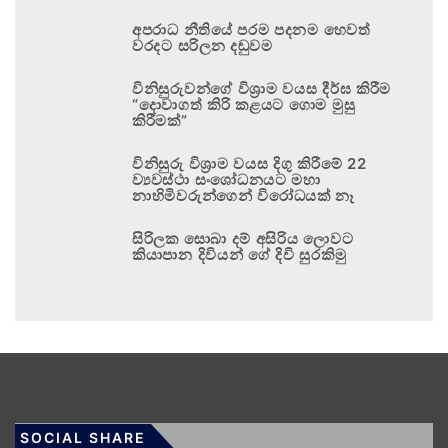
අපරාධ නීතියේ පරම පදනම හෙවත්
වරදට සරිලන දඬුවම
විනිසුරුවන්ගේ විශ්‍රාම වයස දීර්ඝ කිරීම
“දොවාගත් කිරි කළයට ගොම මුසු
කිරීමක්”
විනිසුරු විශ්‍රාම වයස දිගු කිරීමේ 22
ව්‍යවස්ථා සංශෝධනයට මහා
නාහිමිවරුන්ගෙන් විරෝධයක් නෑ
සිරිලක සොබා දම් අසිරිය ලොවට
කියාපාන දිවියන් ගේ දිවි සුරකිමු
SOCIAL SHARE