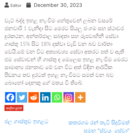
December 30, 2023
Editor
වැට් බද්ද ඉහළ නැංවීම හේතුවෙන් ලබන වසරේ
ජනවාරි 1 වැනිදා සිට මෙරට සියලු ජංගම සහ ස්ථාවර
දුරකථන, අන්තර්ජාල සබඳතා සහ රූපවාහිනී සේවා
ගාස්තු 15% සිට 18% දක්වා වැඩි වන බව වාර්තා
වෙයි.මේ වන විට අත්‍යාවශ්‍ය සේවා අතරට පත් ව ඇති
එම සේවාවන් හි ගාස්තු ද මෙලෙස ඉහළ නැංවීම මෙරට
සාමාන්‍ය ජනතාව මේ වන විට අත් විඳින ආර්ථික
පීඩනය තව දුරටත් ඉහළ නැංවීමට සමත් වන බව
බොහෝ දෙනකු ගේ මතය වී තිබේ.
කාලීන පුවත්
ජල ගාස්තුව ඉහළට
කතරගම රන් තැටි සිදුවීමත්
සමඟ “ස්වයං සේවා”