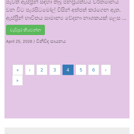
පැවති ඇස්ප්‍රීන් සඳහා තිබූ ජනප්‍රියත්වය වර්තමානය
වන විට පැරසිටමෝල් විසින් අත්පත් කරගෙන ඇත.
ඇස්ප්‍රීන් භාවිතය සාමාන්‍ය වේදනා නාශකයක් ලෙස …
වැඩිපුර කියවන්න
විනිවිද සායනය
April 25, 2026
/
«
‹
2
3
4
5
6
›
»
.