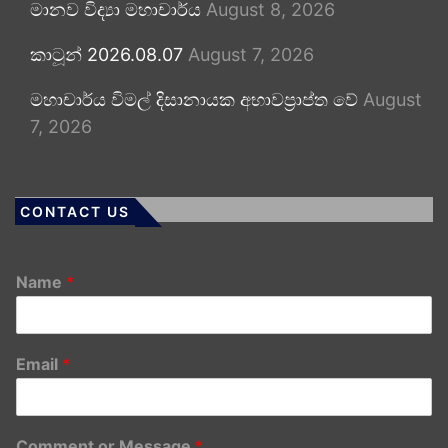
මානව විද්‍යා මහාචාර්ය
August 8, 2026
කාටූන් 2026.08.07
August 7, 2026
මහාචාර්ය විමල් දිසානායක අභාවප්‍රාප්ත වේ
August
7, 2026
CONTACT US
Name
*
Email
*
Comment or Message
*