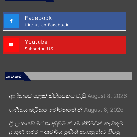
Facebook
Like us on Facebook
Youtube
Subscribe US
නවතම
අද දිනයේ පළාත් කිහිපයකට වැසි
August 8, 2026
ගණිතය බැරිකම මෝඩකමක් ද?
August 8, 2026
ශ්‍රී ලංකාවේ මරණ දඬුවම නියම කිරීමටත් නැවතුම්
ළකුණ තබමු – ආචාර්ය ප්‍රණීත් අභයසුන්දර හිටපු