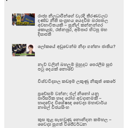
රාජ්‍ය නිලධාරීන්ගේ වැරදි තීරණවලට
දණ්ඩ නීති සංග්‍රහය යෙදවීම බරපතල
අවභාවිතයකි – සුනිල් කන්නන්ගර
කොළඹ, රත්නපුර, අම්පාර හිටපු මහ
දිසාපති
ලෝකයේ අඩුවෙන්ම නිදා ගන්නා ජාතිය?
නැව් වලින් බහලුම් මුහුදට පෙරලීම සුළු
පටු දෙයක් නොවේ
විශ්වවිද්‍යාල කඩඉම් ලකුණු නිකුත් කෙරේ
ප්‍රවේසම් වන්න; එල් නිනෝ යනු
පාරිසරික හෘද රෝග අවදානමකි –
හෘදවේද විශේෂඥ වෛද්‍ය මහාචාර්ය
නාමල් විජයසිංහ
කුස තුළ සැඟවුණු නොනිදන කම්හල –
වෛද්‍ය සුගත් විජේවර්ධන