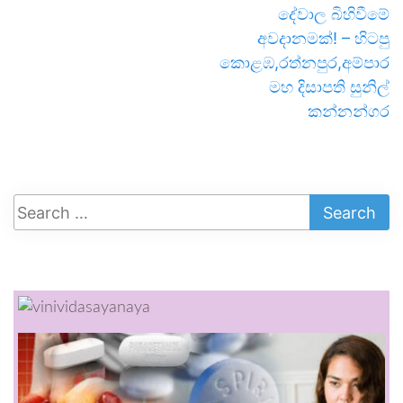
දේවාල බිහිවීමේ
අවදානමක්! – හිටපු
කොළඹ,රත්නපුර,අම්පාර
මහ දිසාපති සුනිල්
කන්නන්ගර