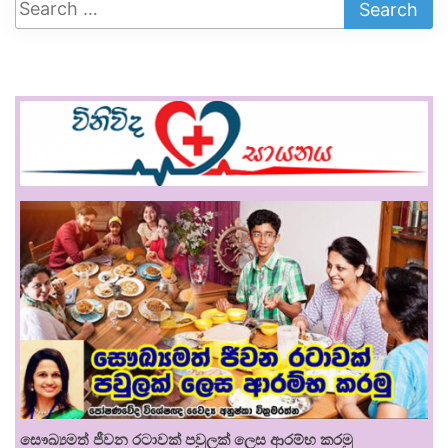
සෞඛ්‍යමත් ජීවන රටාවක් පවුලක් ලෙස ආරම්භ කරමු