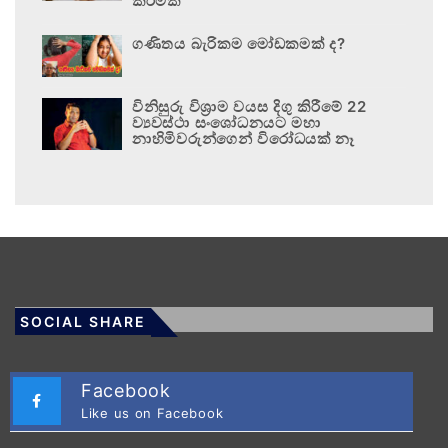
කිරීමක්”
ගණිතය බැරිකම මෝඩකමක් ද?
විනිසුරු විශ්‍රාම වයස දිගු කිරීමේ 22
ව්‍යවස්ථා සංශෝධනයට මහා
නාහිමිවරුන්ගෙන් විරෝධයක් නෑ
SOCIAL SHARE
Facebook
Like us on Facebook