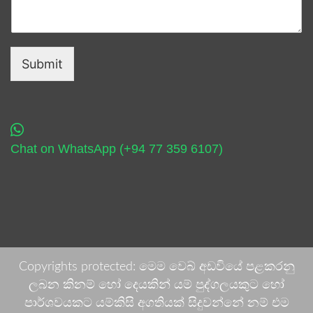
Submit
Chat on WhatsApp (+94 77 359 6107)
Copyrights protected: මෙම වෙබ් අඩවියේ පළකරනු
ලබන කිනම් හෝ දෙයකින් යම් පුද්ගලයකුට හෝ
පාර්ශවයකට යම්කිසි අගතියක් සිදුවන්නේ නම් එම