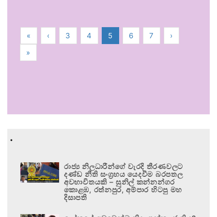
«
‹
3
4
5
6
7
›
»
.
රාජ්‍ය නිලධාරීන්ගේ වැරදි තීරණවලට
දණ්ඩ නීති සංග්‍රහය යෙදවීම බරපතල
අවභාවිතයකි – සුනිල් කන්නන්ගර
කොළඹ, රත්නපුර, අම්පාර හිටපු මහ
දිසාපති