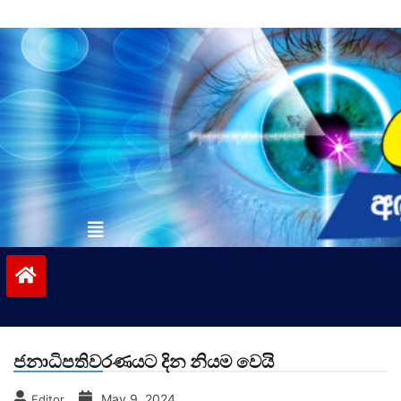
Skip
to
content
vinivida.lk
ජනාධිපතිවරණයට දින නියම වෙයි
May 9, 2024
Editor