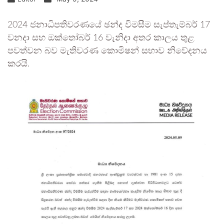
2024 ජනාධිපතිවරණයේ ඡන්ද විමසීම සැප්තැම්බර් 17
වනදා සහ ඔක්තෝබර් 16 වැනිදා අතර කාලය තුළ
පවත්වන බව මැතිවරණ කොමිෂන් සභාව නිවේදනය
කරයි.