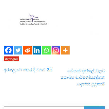
කාලීන පුවත්
අරගලයට පහර දී වසර 2යි
වෙසක් දන්සල් වලට
සෞඛ්‍ය මාර්ගෝපදේශන
දෙන්න සූදානම්