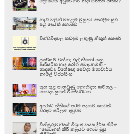
ලෝකයේ අඩුවෙන්ම නිදා ගන්නා ජාතිය?
නැව් වලින් බහලුම් මුහුදට පෙරලීම සුළු
පටු දෙයක් නොවේ
විශ්වවිද්‍යාල කඩඉම් ලකුණු නිකුත් කෙරේ
ප්‍රවේසම් වන්න; එල් නිනෝ යනු
පාරිසරික හෘද රෝග අවදානමකි –
හෘදවේද විශේෂඥ වෛද්‍ය මහාචාර්ය
නාමල් විජයසිංහ
කුස තුළ සැඟවුණු නොනිදන කම්හල –
වෛද්‍ය සුගත් විජේවර්ධන
අපරාධ නීතියේ පරම පදනම හෙවත්
වරදට සරිලන දඬුවම
විනිසුරුවන්ගේ විශ්‍රාම වයස දීර්ඝ කිරීම
“දොවාගත් කිරි කළයට ගොම මුසු