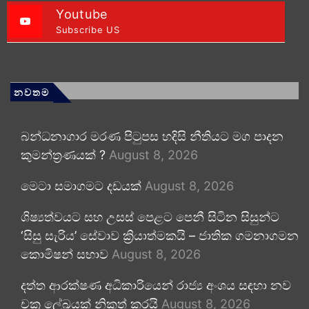
Youtube
Subscribe US
නවතම
බන්ධනාගාර මරණ පිටුපස හදිසි නීතියට මග පාදන
කුමන්ත්‍රණයක් ?
August 8, 2026
මෙටා සමාගමට දඩයක්
August 8, 2026
ශිෂ්‍යත්වයට සහ උසස් පෙළට පෙනී සිටින සිසුන්ට
‘සිසු සැරිය’ සේවාව ක්‍රියාත්මකයි – ජාතික ගමනාගමන
කොමිෂන් සභාව
August 8, 2026
දත්ත ආරක්ෂණ අධිකාරියෙන් රාජ්‍ය අංශය සඳහා නව
චක්‍ර ලේඛයක් නිකුත් කරයි
August 8, 2026