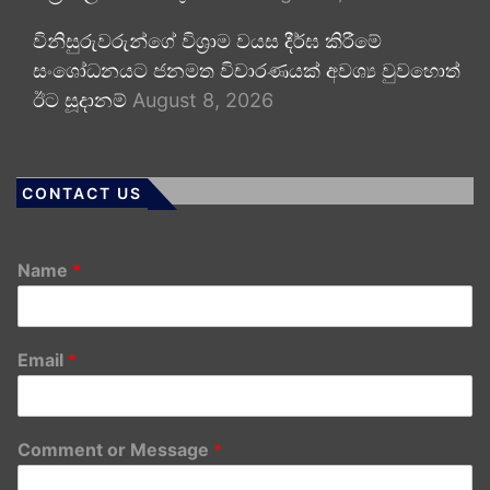
විනිසුරුවරුන්ගේ විශ්‍රාම වයස දීර්ඝ කිරීමේ
සංශෝධනයට ජනමත විචාරණයක් අවශ්‍ය වුවහොත්
ඊට සූදානම්
August 8, 2026
CONTACT US
Name
*
Email
*
Comment or Message
*