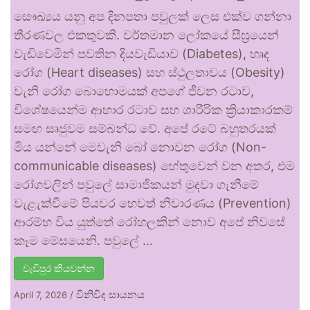
සෞඛ්‍යය යනු අප දිනපතා පවුලක් ලෙස එක්ව ගන්නා
තීරණවල එකතුවකි. වර්තමාන ලෝකයේ සීඝ්‍රයෙන්
වැඩිවෙමින් පවතින දියවැඩියාව (Diabetes), හෘද
රෝග (Heart diseases) සහ ස්ථුලතාවය (Obesity)
වැනි රෝග බොහොමයක් අපගේ ජීවන රටාව,
විශේෂයෙන්ම ආහාර රටාව සහ ශාරීරික ක්‍රියාකාරකම්
සමඟ සෘජුවම සම්බන්ධ වේ. අපේ රටේ බහුතරයක්
මිය යන්නේ මෙවැනි බෝ නොවන රෝග (Non-
communicable diseases) හේතුවෙන් වන අතර, එම
රෝගවලින් පවුලේ සාමාජිකයන් මුදවා ගැනීමේ
වැළැක්වීමේ පියවර හෙවත් නිවාරණය (Prevention)
ආරම්භ විය යුත්තේ රෝහලකින් නොව අපේ නිවසේ
කෑම මේසයෙනි. පවුලේ …
වැඩිපුර කියවන්න
විනිවිද සායනය
April 7, 2026
/