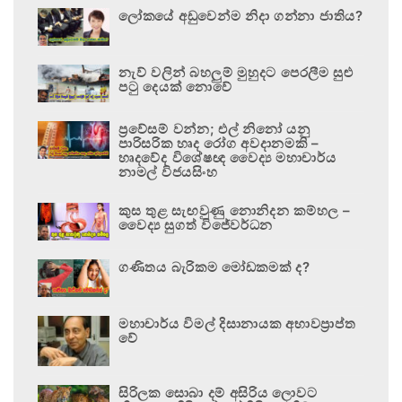
ලෝකයේ අඩුවෙන්ම නිදා ගන්නා ජාතිය?
නැව් වලින් බහලුම් මුහුදට පෙරලීම සුළු
පටු දෙයක් නොවේ
ප්‍රවේසම් වන්න; එල් නිනෝ යනු
පාරිසරික හෘද රෝග අවදානමකි –
හෘදවේද විශේෂඥ වෛද්‍ය මහාචාර්ය
නාමල් විජයසිංහ
කුස තුළ සැඟවුණු නොනිදන කම්හල –
වෛද්‍ය සුගත් විජේවර්ධන
ගණිතය බැරිකම මෝඩකමක් ද?
මහාචාර්ය විමල් දිසානායක අභාවප්‍රාප්ත
වේ
සිරිලක සොබා දම් අසිරිය ලොවට