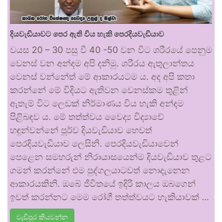
දියවැඩියාවට පෙර ඇති විය හැකි පෙරදියවැඩියාව
වයස 20 – 30 පසු වී 40 -50 වන විට ශරීරයේ පෙනුම
වෙනස් වන අන්දම අපි දනිමු. ශරීරය ඇතුලාන්තය
වෙනස් වන්නේත් මේ ආකාරයටම ය. අද අපි කතා
කරන්නේ මේ විදියට ඇතිවන වෙනස්කම තුළින්
ඇතැම් විට ලෙඩක් නිර්මාණය විය හැකි අන්දම
පිළිබඳව ය. මේ තත්ත්වය වෛද්‍ය විද්‍යාවේ
හඳුන්වන්නේ පූර්ව දියවැඩියාව හෙවත්
පෙරදියවැඩියාව ලෙසිනි. පෙරදියවැඩියාවෙන්
පෙළෙන සමහරුන් නිරායාසයෙන්ම දියවැඩියාව තුළට
ගමන් කරන්නේ එම පුද්ගලයාටවත් නොදැනෙන
ආකාරයකිනි. ඔබේ ජීවිතයේ ඉදිරි කාලය ඔබගෙන්
ඉවත් කරන්නට මෙම රෝගී තත්ත්වයට හැකියාවක් …
වැඩිපුර කියවන්න