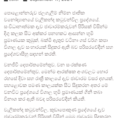
පොළොන්නරුව ජලගැලිම් නිම්න ජාතික
වනෝද්‍යානයේ වැලිකන්ද කටුවන්විල ප්‍රදේශයේ,
සංවිධානාත්මක දැව ජාවාරම්කරුවන් පිරිසක් විසින්ම
දිගු කලක සිට අක්කර පනහකට ආසන්න භූමි
ප්‍රමාණයක කුඹුක්, බක්මී ඇතුළු වටිනා ගස් වර්ග කපා
විශාල දැව සංහාරයක් සිදුකර ඇති බව පරිසරවේදීන් සහ
ප්‍රදේශවාසීහු සඳහන් කරති.
වනජීවී දෙපාර්තමේන්තුව, වන සංරක්ෂණ
දෙපාර්තමේන්තුව, මෙන්ම ආරක්ෂක අංශවලට හොර
රහසේ දිවා සහ රාත්‍රී කාලයේ දැව ජාවාරම වසර දහයක්,
පහළොවක පමණ කාලයක්ක සිට සිදුකරන අතර මේ
වනවිට ප්‍රදේශයේ විශාල භූමි ප්‍රමාණයක් ගිනි තබා
විනාශ කර ඇති බවද පරිසරවේදීන් කියති.
වැලිකන්ද කටුවන්විල, කුඩාපොකුණ ප්‍රදේශයේ දැව
ජාවාරම්කරුවන් පිරිසක් විසින් මෙම ජාවාරම සිදුකරන