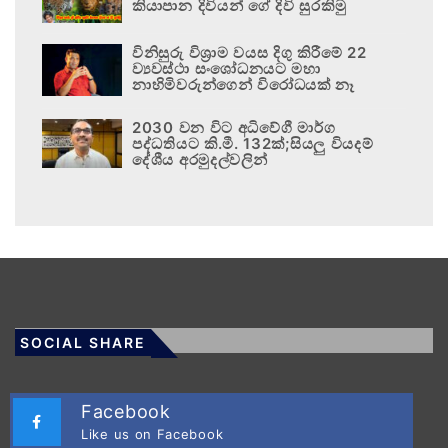
කියාපාන දිවියන් ගේ දිවි සුරකිමු
විනිසුරු විශ්‍රාම වයස දිගු කිරීමේ 22
ව්‍යවස්ථා සංශෝධනයට මහා
නාහිමිවරුන්ගෙන් විරෝධයක් නෑ
2030 වන විට අධිවේගී මාර්ග
පද්ධතියට කි.මී. 132ක්;සියලු වියදම්
දේශීය අරමුදල්වලින්
SOCIAL SHARE
Facebook
Like us on Facebook