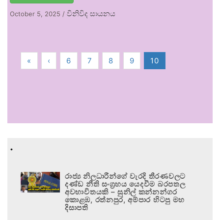
විනිවිද සායනය
October 5, 2025
/
«
‹
6
7
8
9
10
.
රාජ්‍ය නිලධාරීන්ගේ වැරදි තීරණවලට
දණ්ඩ නීති සංග්‍රහය යෙදවීම බරපතල
අවභාවිතයකි – සුනිල් කන්නන්ගර
කොළඹ, රත්නපුර, අම්පාර හිටපු මහ
දිසාපති