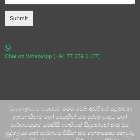
Submit
Chat on WhatsApp (+94 77 359 6107)
Copyrights protected: මෙම වෙබ් අඩවියේ පළකරනු
ලබන කිනම් හෝ දෙයකින් යම් පුද්ගලයකුට හෝ
පාර්ශවයකට යම්කිසි අගතියක් සිදුවන්නේ නම් එම
පුද්ගලයා හෝ පාර්ශවය විසින් තම අනන්‍යතාව තහවුරු