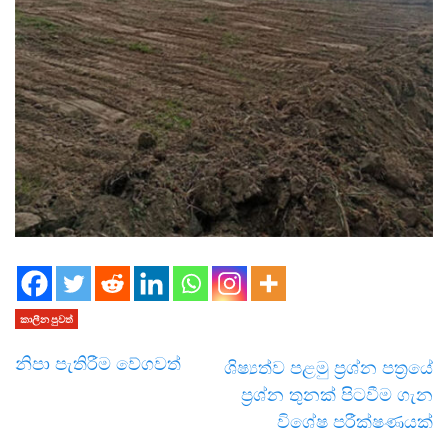
කාලීන පුවත්
නිපා පැතිරීම වේගවත්
ශිෂ්‍යත්ව පළමු ප්‍රශ්න පත්‍රයේ
ප්‍රශ්න තුනක් පිටවීම ගැන
විශේෂ පරීක්ෂණයක්