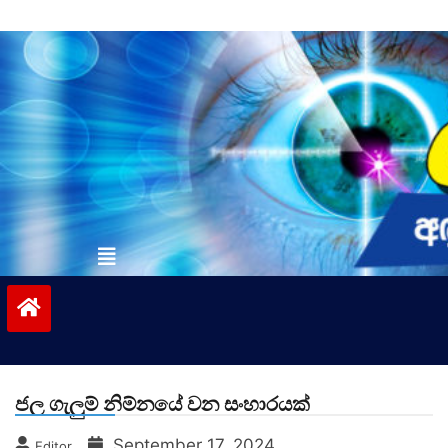
Skip
to
content
vinivida.lk
ජල ගැලුම් නිම්නයේ වන සංහාරයක්
September 17, 2024
Editor