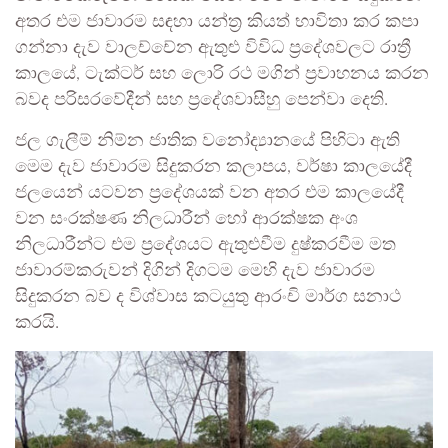
අතර එම ජාවාරම සඳහා යන්ත්‍ර කියත් භාවිතා කර කපා
ගන්නා දැව වාලච්චේන ඇතුළු විවිධ ප්‍රදේශවලට රාත්‍රී
කාලයේ, ටැක්ටර් සහ ලොරි රථ මගින් ප්‍රවාහනය කරන
බවද පරිසරවේදීන් සහ ප්‍රදේශවාසීහු පෙන්වා දෙති.
ජල ගැලීම් නිම්න ජාතික වනෝද්‍යානයේ පිහිටා ඇති
මෙම දැව ජාවාරම සිදුකරන කලාපය, වර්ෂා කාලයේදී
ජලයෙන් යටවන ප්‍රදේශයක් වන අතර එම කාලයේදී
වන සංරක්ෂණ නිලධාරීන් හෝ ආරක්ෂක අංශ
නිලධාරීන්ට එම ප්‍රදේශයට ඇතුළුවීම දුෂ්කරවීම මත
ජාවාරම්කරුවන් දිගින් දිගටම මෙහි දැව ජාවාරම
සිදුකරන බව ද විශ්වාස කටයුතු ආරංචි මාර්ග සනාථ
කරයි.