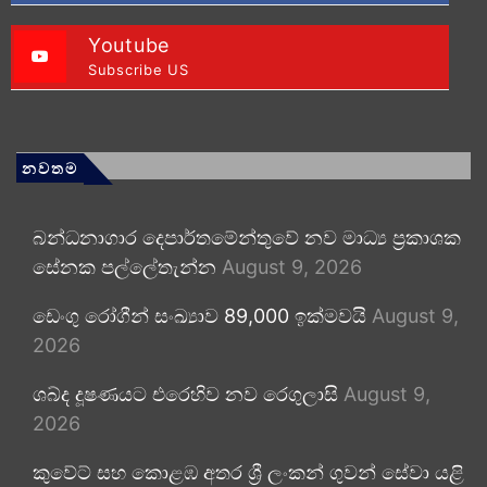
Youtube
Subscribe US
නවතම
බන්ධනාගාර දෙපාර්තමේන්තුවේ නව මාධ්‍ය ප්‍රකාශක
සේනක පල්ලේතැන්න
August 9, 2026
ඩෙංගු රෝගීන් සංඛ්‍යාව 89,000 ඉක්මවයි
August 9,
2026
ශබ්ද දූෂණයට එරෙහිව නව රෙගුලාසි
August 9,
2026
කුවේට් සහ කොළඹ අතර ශ්‍රී ලංකන් ගුවන් සේවා යළි