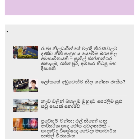
.
රාජ්‍ය නිලධාරීන්ගේ වැරදි තීරණවලට
දණ්ඩ නීති සංග්‍රහය යෙදවීම බරපතල
අවභාවිතයකි – සුනිල් කන්නන්ගර
කොළඹ, රත්නපුර, අම්පාර හිටපු මහ
දිසාපති
ලෝකයේ අඩුවෙන්ම නිදා ගන්නා ජාතිය?
නැව් වලින් බහලුම් මුහුදට පෙරලීම සුළු
පටු දෙයක් නොවේ
ප්‍රවේසම් වන්න; එල් නිනෝ යනු
පාරිසරික හෘද රෝග අවදානමකි –
හෘදවේද විශේෂඥ වෛද්‍ය මහාචාර්ය
නාමල් විජයසිංහ