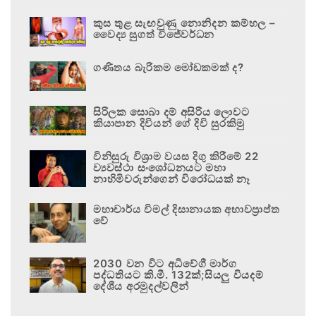
කුස තුළ සැඟවුණු නොනිදන කම්හල –
වෛද්‍ය සුගත් විජේවර්ධන
ගණිතය බැරිකම මෝඩකමක් ද?
සිරිලක සොබා දම් අසිරිය ලොවට
කියාපාන දිවියන් ගේ දිවි සුරකිමු
විනිසුරු විශ්‍රාම වයස දිගු කිරීමේ 22
ව්‍යවස්ථා සංශෝධනයට මහා
නාහිමිවරුන්ගෙන් විරෝධයක් නෑ
මහාචාර්ය විමල් දිසානායක අභාවප්‍රාප්ත
වේ
2030 වන විට අධිවේගී මාර්ග
පද්ධතියට කි.මී. 132ක්;සියලු වියදම්
දේශීය අරමුදල්වලින්