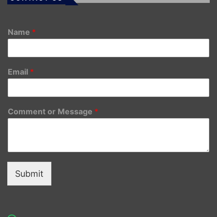
Name
*
Email
*
Comment or Message
*
Submit