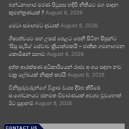
බන්ධනාගාර මරණ පිටුපස හදිසි නීතියට මග පාදන
කුමන්ත්‍රණයක් ?
August 8, 2026
මෙටා සමාගමට දඩයක්
August 8, 2026
ශිෂ්‍යත්වයට සහ උසස් පෙළට පෙනී සිටින සිසුන්ට
‘සිසු සැරිය’ සේවාව ක්‍රියාත්මකයි – ජාතික ගමනාගමන
කොමිෂන් සභාව
August 8, 2026
දත්ත ආරක්ෂණ අධිකාරියෙන් රාජ්‍ය අංශය සඳහා නව
චක්‍ර ලේඛයක් නිකුත් කරයි
August 8, 2026
විනිසුරුවරුන්ගේ විශ්‍රාම වයස දීර්ඝ කිරීමේ
සංශෝධනයට ජනමත විචාරණයක් අවශ්‍ය වුවහොත්
ඊට සූදානම්
August 8, 2026
CONTACT US