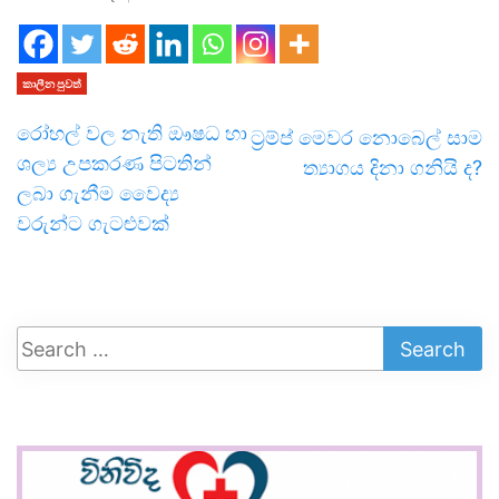
කාලීන පුවත්
රෝහල් වල නැති ඖෂධ හා
ට‍්‍රම්ප් මෙවර නොබෙල් සාම
ශල්‍ය උපකරණ පිටතින්
ත්‍යාගය දිනා ගනියි ද?
ලබා ගැනීම වෛද්‍ය
වරුන්ට ගැටළුවක්