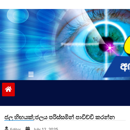
Skip
to
content
vinivida.lk
ජල හිඟයක්;ජලය පරිස්සමින් පාවිච්චි කරන්න
July 12, 2025
Editor