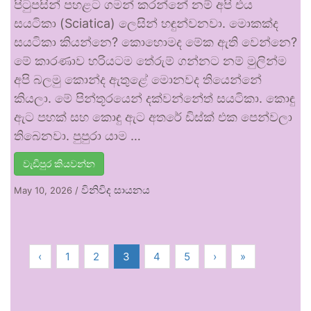
පිටුපසින් පහළට ගමන් කරන්නේ නම් අපි එය
සයටිකා (Sciatica) ලෙසින් හඳුන්වනවා. මොකක්ද
සයටිකා කියන්නෙ? කොහොමද මේක ඇති වෙන්නෙ?
මේ කාරණාව හරියටම තේරුම් ගන්නට නම් මුලින්ම
අපි බලමු කොන්ද ඇතුළේ මොනවද තියෙන්නේ
කියලා. මේ පින්තූරයෙන් දක්වන්නේත් සයටිකා. කොඳු
ඇට පහක් සහ කොඳු ඇට අතරේ ඩිස්ක් එක පෙන්වලා
තිබෙනවා. පුපුරා යාම …
වැඩිපුර කියවන්න
විනිවිද සායනය
May 10, 2026
/
‹
1
2
3
4
5
›
»