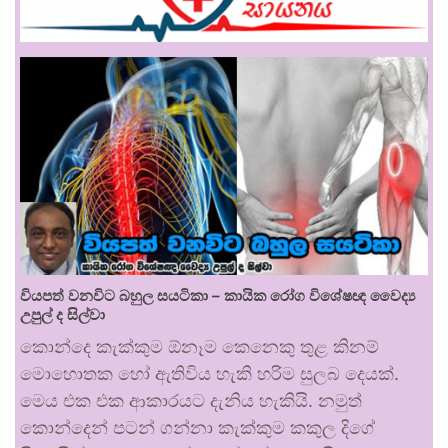
වියපත් වනවිට බහුල සයටිකා – කායික රෝග විශේෂඥ වෛද්‍ය
උපුල් ද සිල්වා
කොන්දෙ කැක්කුම ඕනෑම කෙනෙකු තුළ කිනම්
මොහොතක හෝ ඇතිවිය හැකි හරිම සුලබ දෙයක්.
මෙය එක එක ආකාරයට දැනිය හැකියි. නමුත්
කොන්දෙන් පටන් ගන්නා කැක්කුම කකුල දිගේ