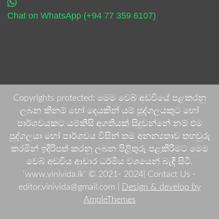
Chat on WhatsApp (+94 77 359 6107)
Copyrights protected: මෙම වෙබ් අඩවියේ පළකරනු
ලබන කිනම් හෝ දෙයකින් යම් පුද්ගලයකුට හෝ
පාර්ශවයකට යම්කිසි අගතියක් සිදුවන්නේ නම් එම
පුද්ගලයා හෝ පාර්ශවය විසින් තම අනන්‍යතාව තහවුරු
කරමින් ඉදිරිපත් කරනු ලබන පිළිතුරු පළකිරීමට මෙම
වෙබ් අඩවිය ආචාර ධර්මීය වශයෙන් බැඳී සිටී.
'www.vinivida.lk' © 2021- 2024| Contact Us -
editor.vinivida@gmail.com |
Design & develop by
AmpleThemes