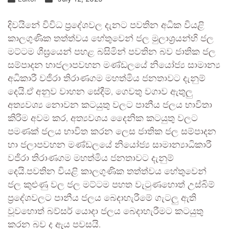
දිවයිනේ විවිධ ප්‍රදේශවල දැනට පවතින අධික වියළි
කාලගුණික තත්ත්වය හේතුවෙන් ජල මුලාශ්‍රයන්හි ජල
මට්ටම ශීඝ්‍රයෙන් පහළ බසිමින් පවතින බව ජාතික ජල
සම්පාදන හාජලාපවහන මණ්ඩලයේ නියෝජ්‍ය සාමාන්‍ය
අධිකාරී වජිරා තිරාණගම මහත්මිය ජනතාවට දැනුම්
දෙයි.ඒ අනුව වාහන සේදීම්, ගෙවතු වගාව ඇතුලු
අත්‍යවශ්‍ය නොවන කටයුතු වලට පානීය ජලය භාවිතා
කිරිම අවම කර, අත්‍යවශය දෛනික කටයුතු වලට
පමණක් ජලය භාවිත කරන ලෙස ජාතික ජල සම්පාදන
හා ජලාපවහන මණ්ඩලයේ නියෝජ්‍ය සාමාන්‍යාධිකාරී
වජිරා තිරාණගම මහත්මිය ජනතාවට දැනුම්
දෙයි.පවතින වියළි කාලගුණික තත්ත්වය හේතුවෙන්
ජල කුළුණු වල ජල මට්ටම පහත වැටුණහොත් උස්බිම්
ප්‍රදේශවලට පානීය ජලය බෙදාහැරීමේ ගැටලු ඇති
වූවහොත් බව්සර් යොදා ජලය බෙදාහැරීමට කටයුතු
කරන බව ද ඇය පවසයි.