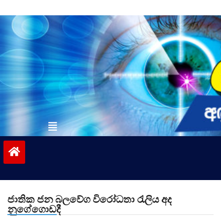
Skip
to
content
vinivida.lk
ජාතික ජන බලවේග විරෝධතා රැලිය අද
නුගේගොඩදී