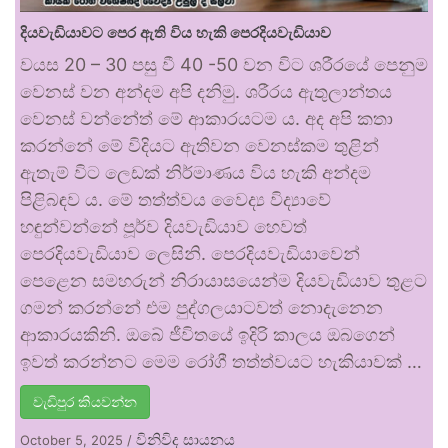
දියවැඩියාවට පෙර ඇති විය හැකි පෙරදියවැඩියාව
වයස 20 – 30 පසු වී 40 -50 වන විට ශරීරයේ පෙනුම
වෙනස් වන අන්දම අපි දනිමු. ශරීරය ඇතුලාන්තය
වෙනස් වන්නේත් මේ ආකාරයටම ය. අද අපි කතා
කරන්නේ මේ විදියට ඇතිවන වෙනස්කම තුළින්
ඇතැම් විට ලෙඩක් නිර්මාණය විය හැකි අන්දම
පිළිබඳව ය. මේ තත්ත්වය වෛද්‍ය විද්‍යාවේ
හඳුන්වන්නේ පූර්ව දියවැඩියාව හෙවත්
පෙරදියවැඩියාව ලෙසිනි. පෙරදියවැඩියාවෙන්
පෙළෙන සමහරුන් නිරායාසයෙන්ම දියවැඩියාව තුළට
ගමන් කරන්නේ එම පුද්ගලයාටවත් නොදැනෙන
ආකාරයකිනි. ඔබේ ජීවිතයේ ඉදිරි කාලය ඔබගෙන්
ඉවත් කරන්නට මෙම රෝගී තත්ත්වයට හැකියාවක් …
වැඩිපුර කියවන්න
විනිවිද සායනය
October 5, 2025
/