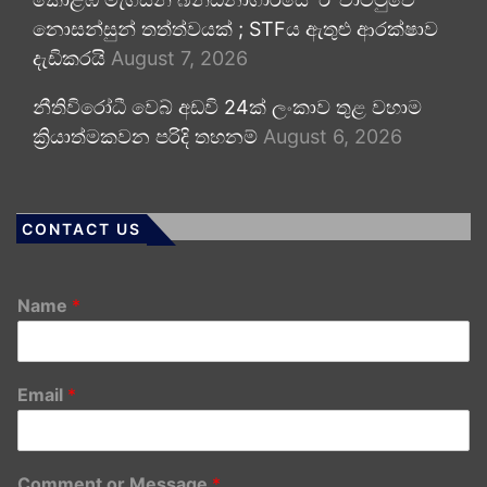
නොසන්සුන් තත්ත්වයක් ; STFය ඇතුළු ආරක්ෂාව
දැඩිකරයි
August 7, 2026
නීතිවිරෝධී වෙබ් අඩවි 24ක් ලංකාව තුළ වහාම
ක්‍රියාත්මකවන පරිදි තහනම්
August 6, 2026
CONTACT US
Name
*
Email
*
Comment or Message
*