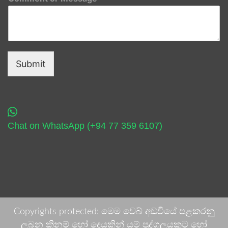
Submit
Chat on WhatsApp (+94 77 359 6107)
Copyrights protected: මෙම වෙබ් අඩවියේ පළකරනු
ලබන කිනම් හෝ දෙයකින් යම් පුද්ගලයකුට හෝ