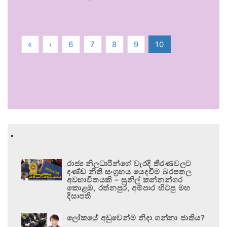
«
‹
6
7
8
9
10
.
රාජ්‍ය නිලධාරීන්ගේ වැරදි තීරණවලට
දණ්ඩ නීති සංග්‍රහය යෙදවීම බරපතල
අවභාවිතයකි – සුනිල් කන්නන්ගර
කොළඹ, රත්නපුර, අම්පාර හිටපු මහ
දිසාපති
ලෝකයේ අඩුවෙන්ම නිදා ගන්නා ජාතිය?