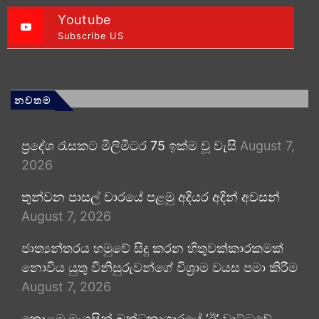
Youtube
Subscribe US
නවතම
ප්‍රදේශ රැසකට මිලිමීටර 75 ඉක්ම වූ වැසි
August 7,
2026
තුන්වන පාසල් වාරයේ පළමු අදියර අදින් අවසන්
August 7, 2026
ජාත්‍යන්තරය හමුවේ සිදු කරන හිතුවක්කාරකමක්
නොවිය යුතු විනිසුරුවන්ගේ විශ්‍රාම වයස පමා කිරීම
August 7, 2026
කොළඹ මැගසින් බන්ධනාගාරයේ ‘ඊ’ වාට්ටුවේ