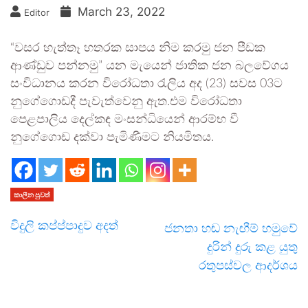
March 23, 2022
Editor
“වසර හැත්තෑ හතරක සාපය නිම කරමු ජන පීඩක
ආණ්ඩුව පන්නමු” යන මැයෙන් ජාතික ජන බලවේගය
සංවිධානය කරන විරෝධතා රැලිය අද (23) සවස 03ට
නුගේගොඩදී පැවැත්වෙනු ඇත.එම විරෝධතා
පෙළපාලිය දෙල්කඳ මංසන්ධියෙන් ආරම්භ වී
නුගේගොඩ දක්වා පැමිණීමට නියමිතය.
කාලීන පුවත්
විදුලි කප්ප්පාදුව අදත්
ජනතා හඬ නැඟීම් හමුවේ
දුරින් දුරු කළ යුතු
රතුපස්වල ආදර්ශය