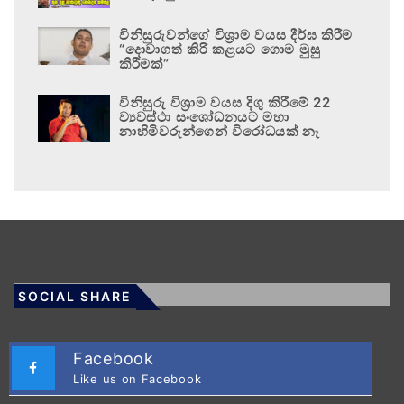
විනිසුරුවන්ගේ විශ්‍රාම වයස දීර්ඝ කිරීම
“දොවාගත් කිරි කළයට ගොම මුසු
කිරීමක්”
විනිසුරු විශ්‍රාම වයස දිගු කිරීමේ 22
ව්‍යවස්ථා සංශෝධනයට මහා
නාහිමිවරුන්ගෙන් විරෝධයක් නෑ
SOCIAL SHARE
Facebook
Like us on Facebook