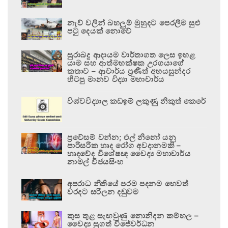
නැව් වලින් බහලුම් මුහුදට පෙරලීම සුළු
පටු දෙයක් නොවේ
සුරාබදු ආදායම වාර්තාගත ලෙස ඉහළ
යාම සහ ආත්මභක්ෂක උරගයාගේ
කතාව – ආචාර්ය ප්‍රණීත් අභයසුන්දර
හිටපු මානව විද්‍යා මහාචාර්ය
විශ්වවිද්‍යාල කඩඉම් ලකුණු නිකුත් කෙරේ
ප්‍රවේසම් වන්න; එල් නිනෝ යනු
පාරිසරික හෘද රෝග අවදානමකි –
හෘදවේද විශේෂඥ වෛද්‍ය මහාචාර්ය
නාමල් විජයසිංහ
අපරාධ නීතියේ පරම පදනම හෙවත්
වරදට සරිලන දඬුවම
කුස තුළ සැඟවුණු නොනිදන කම්හල –
වෛද්‍ය සුගත් විජේවර්ධන