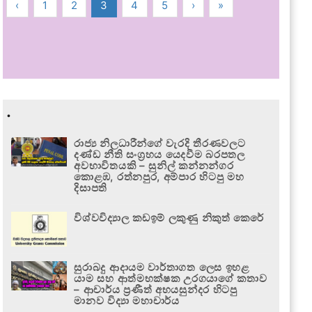
‹
1
2
3
4
5
›
»
.
රාජ්‍ය නිලධාරීන්ගේ වැරදි තීරණවලට
දණ්ඩ නීති සංග්‍රහය යෙදවීම බරපතල
අවභාවිතයකි – සුනිල් කන්නන්ගර
කොළඹ, රත්නපුර, අම්පාර හිටපු මහ
දිසාපති
විශ්වවිද්‍යාල කඩඉම් ලකුණු නිකුත් කෙරේ
සුරාබදු ආදායම වාර්තාගත ලෙස ඉහළ
යාම සහ ආත්මභක්ෂක උරගයාගේ කතාව
– ආචාර්ය ප්‍රණීත් අභයසුන්දර හිටපු
මානව විද්‍යා මහාචාර්ය