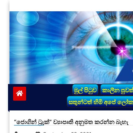
Skip
to
content
vinivida.lk
මුල් පිටුව
කාලීන පුවත
සතුන්ටත් හිමි අපේ ලෝ
“ජොගින් ට්‍රැක්” ව්‍යාපෘති අනුමත කරන්න බැහැ