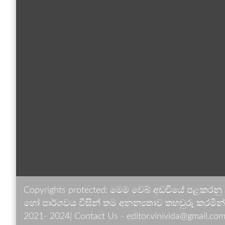
Copyrights protected: මෙම වෙබ් අඩවියේ පළකරනු
හෝ පාර්ශවය විසින් තම අනන්‍යතාව තහවුරු කරමින් ඉ
2021- 2024| Contact Us - editor.vinivida@gmail.com