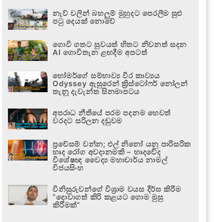
නැව් වලින් බහලුම් මුහුදට පෙරලීම සුළු
පටු දෙයක් නොවේ
ගොවි ගතට සුවයත් හිතට නිවනත් සදන
AI ගොවිතැන ළඟදීම අපටත්
හෝමර්ගේ සම්භාව්‍ය වීර කාව්‍යය
Odyssey ඇසුරෙන් ක්‍රිස්ටෝෆර් නෝලන්
තැනූ දැවැන්ත සිනමාපටය
අපරාධ නීතියේ පරම පදනම හෙවත්
වරදට සරිලන දඬුවම
ප්‍රවේසම් වන්න; එල් නිනෝ යනු පාරිසරික
හෘද රෝග අවදානමකි – හෘදවේද
විශේෂඥ වෛද්‍ය මහාචාර්ය නාමල්
විජයසිංහ
විනිසුරුවන්ගේ විශ්‍රාම වයස දීර්ඝ කිරීම
“දොවාගත් කිරි කළයට ගොම මුසු
කිරීමක්”