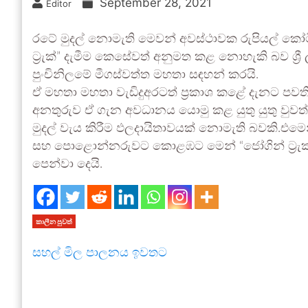
September 28, 2021
Editor
රටේ මුදල් නොමැති මෙවන් අවස්ථාවක රුපියල් කෝටි
ට්‍රැක්” දැමීම කෙසේවත් අනුමත කළ නොහැකි බව ශ්
පුංචිනිලමේ මීගස්වත්ත මහතා සඳහන් කරයි.
ඒ මහතා මහතා වැඩිදුඅරටත් ප්‍රකාශ කළේ දැනට පව
අනතුරුව ඒ ගැන අවධානය යොමු කළ යුතු යුතු වුවත
මුදල් වැය කිරීම ඵලදායිතාවයක් නොමැති බවකි.එ
සහ පොළොන්නරුවට කොළඹට මෙන් “ජෝගින් ට්‍රැක්
පෙන්වා දෙයි.
කාලීන පුවත්
සහල් මිල පාලනය ඉවතට