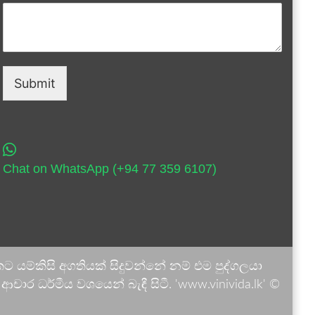
Submit
Chat on WhatsApp (+94 77 359 6107)
 යම්කිසි අගතියක් සිදුවන්නේ නම් එම පුද්ගලයා
ාර ධර්මීය වශයෙන් බැඳී සිටී. 'www.vinivida.lk' ©