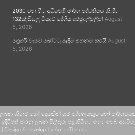
2030 වන විට අධිවේගී මාර්ග පද්ධතියට කි.මී.
132ක්;සියලු වියදම් දේශීය අරමුදල්වලින්
August
5, 2026
ග්‍රෙගරි වැවේ බෝට්ටු පැදීම තහනම් කරයි
August
5, 2026
 ලබන කිනම් හෝ දෙයකින් යම් පුද්ගලයකුට හෝ පාර්ශවයකට
දිරිපත් කරනු ලබන පිළිතුරු පළකිරීමට මෙම වෙබ් අඩවිය ආච
 |
Design & develop by AmpleThemes