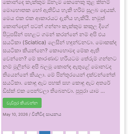
කොන්දෙ කැක්කුම ඕනෑම කෙනෙකු තුළ කිනම්
මොහොතක හෝ ඇතිවිය හැකි හරිම සුලබ දෙයක්.
මෙය එක එක ආකාරයට දැනිය හැකියි. නමුත්
කොන්දෙන් පටන් ගන්නා කැක්කුම කකුල දිගේ
පිටුපසින් පහළට ගමන් කරන්නේ නම් අපි එය
සයටිකා (Sciatica) ලෙසින් හඳුන්වනවා. මොකක්ද
සයටිකා කියන්නෙ? කොහොමද මේක ඇති
වෙන්නෙ? මේ කාරණාව හරියටම තේරුම් ගන්නට
නම් මුලින්ම අපි බලමු කොන්ද ඇතුළේ මොනවද
තියෙන්නේ කියලා. මේ පින්තූරයෙන් දක්වන්නේත්
සයටිකා. කොඳු ඇට පහක් සහ කොඳු ඇට අතරේ
ඩිස්ක් එක පෙන්වලා තිබෙනවා. පුපුරා යාම …
වැඩිපුර කියවන්න
විනිවිද සායනය
May 10, 2026
/