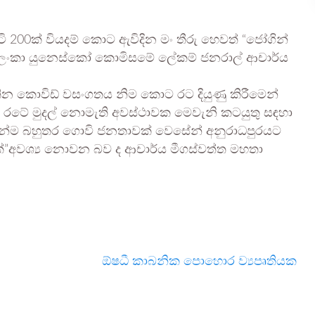
 200ක් වියදම් කොට ඇවිදින මං තීරු හෙවත් “ජෝගින්
‍රී ලංකා යුනෙස්කෝ කොමිසමේ ලේකම් ජනරාල් ආචාර්ය
තින කොවිඩ් වසංගතය නිම කොට රට දියුණු කිරීමෙන්
් රටේ මුදල් නොමැති අවස්ථාවක මෙවැනි කටයුතු සඳහා
මෙන්ම බහුතර ගොවි ජනතාවක් වෙසේන් අනුරාධපුරයට
”අවශ්‍ය නොවන බව ද ආචාර්ය මීගස්වත්ත මහතා
ඕෂධී කාබනික පොහොර ව්‍යපෘතියක