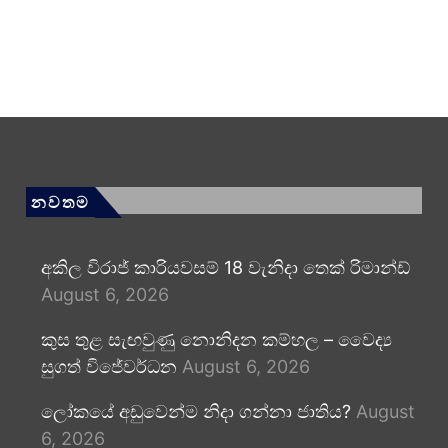
නවතම
අකිල විරාජ් කාරියවසම් 18 වැනිදා තෙක් රිමාන්ඩ්
August 6, 2026
කුස තුළ සැඟවුණු නොනිදන කම්හල – වෛද්‍ය
සුගත් විජේවර්ධන
August 6, 2026
ලෝකයේ අඩුවෙන්ම නිදා ගන්නා ජාතිය?
August
6, 2026