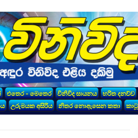
්
එතෙර - මෙතෙර
විනිවිද සායනය
හරිත දනව්ව
කය
උරුමයක අසිරිය
නිතර නොඇසෙන කතා
කාටූ