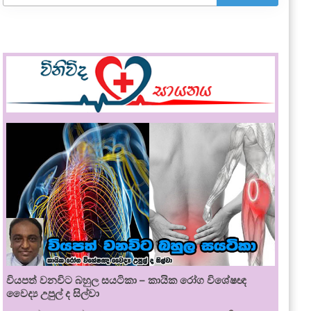
වියපත් වනවිට බහුල සයටිකා – කායික රෝග විශේෂඥ
වෛද්‍ය උපුල් ද සිල්වා