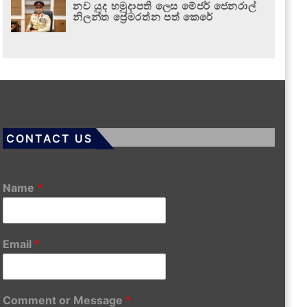
නව යුද හමුදාපති ලෙස මේජර් ජෙනරාල්
නිලන්ත ප්‍රේමරත්න පත් කෙරේ
CONTACT US
Name
*
Email
*
Comment or Message
*