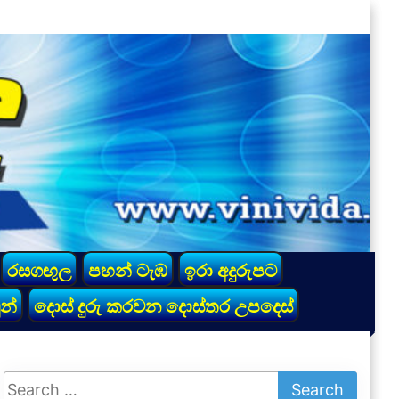
රසගඟුල
පහන් ටැඹ
ඉරා අදුරුපට
න්
දොස් දුරු කරවන දොස්තර උපදෙස්