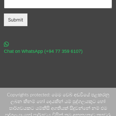
Submit
Chat on WhatsApp (+94 77 359 6107)
Copyrights protected: මෙම වෙබ් අඩවියේ පළකරනු
ලබන කිනම් හෝ දෙයකින් යම් පුද්ගලයකුට හෝ
පාර්ශවයකට යම්කිසි අගතියක් සිදුවන්නේ නම් එම
පුද්ගලයා හෝ පාර්ශවය විසින් තම අනන්‍යතාව තහවුරු