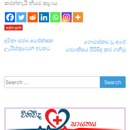
කරන්නැයි නියම කළාය.
කාලීන පුවත්
දමිතා සජබ අපේක්ෂක
ගොමස්කඩ වූ අපේ
ලැයිස්තුවෙන් ඉවතට
ජ්‍යොතිෂය පිරිසිදු කර ගනිමු