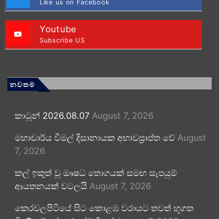
Like us on Facebook
Youtube
Subscribe US
නවතම
කාටූන් 2026.08.07
August 7, 2026
මහාචාර්ය විමල් දිසානායක අභාවප්‍රාප්ත වේ
August
7, 2026
කල් ඉකුත් වූ ඖෂධ තොගයක් සමඟ සැපයුම්
ආයතනයක් වටලයි
August 7, 2026
කෙරවලපිටියේ සිට කොළඹ වරායට තවත් භූගත