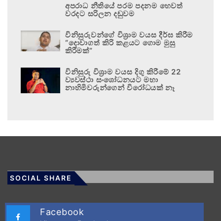
අපරාධ නීතියේ පරම පදනම හෙවත්
වරදට සරිලන දඬුවම
විනිසුරුවන්ගේ විශ්‍රාම වයස දීර්ඝ කිරීම
“දොවාගත් කිරි කළයට ගොම මුසු
කිරීමක්”
විනිසුරු විශ්‍රාම වයස දිගු කිරීමේ 22
ව්‍යවස්ථා සංශෝධනයට මහා
නාහිමිවරුන්ගෙන් විරෝධයක් නෑ
SOCIAL SHARE
Facebook