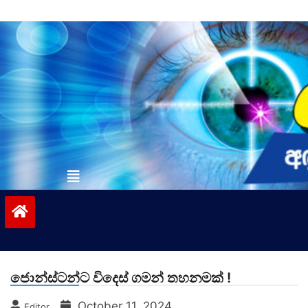
Skip
to
content
vinivida.lk
ජොන්ස්ටන්ට විදෙස් ගමන් තහනමක් !
October 11, 2024
Editor