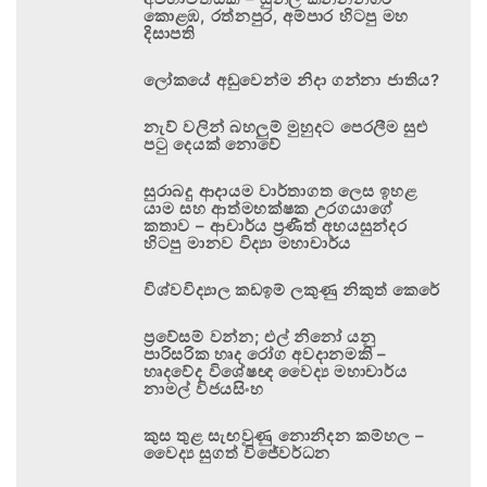
කොළඹ, රත්නපුර, අම්පාර හිටපු මහ
දිසාපති
ලෝකයේ අඩුවෙන්ම නිදා ගන්නා ජාතිය?
නැව් වලින් බහලුම් මුහුදට පෙරලීම සුළු
පටු දෙයක් නොවේ
සුරාබදු ආදායම වාර්තාගත ලෙස ඉහළ
යාම සහ ආත්මභක්ෂක උරගයාගේ
කතාව – ආචාර්ය ප්‍රණීත් අභයසුන්දර
හිටපු මානව විද්‍යා මහාචාර්ය
විශ්වවිද්‍යාල කඩඉම් ලකුණු නිකුත් කෙරේ
ප්‍රවේසම් වන්න; එල් නිනෝ යනු
පාරිසරික හෘද රෝග අවදානමකි –
හෘදවේද විශේෂඥ වෛද්‍ය මහාචාර්ය
නාමල් විජයසිංහ
කුස තුළ සැඟවුණු නොනිදන කම්හල –
වෛද්‍ය සුගත් විජේවර්ධන