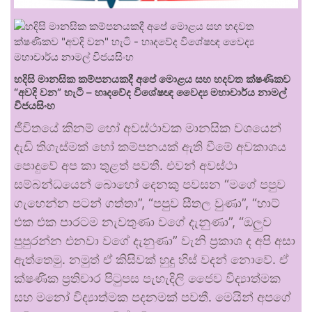
හදිසි මානසික කම්පනයකදී අපේ මොළය සහ හදවත ක්ෂණිකව
“අවදි වන” හැටි – හෘදවේද විශේෂඥ වෛද්‍ය මහාචාර්ය නාමල්
විජයසිංහ
ජීවිතයේ කිනම් හෝ අවස්ථාවක මානසික වශයෙන්
දැඩි තිගැස්මක් හෝ කම්පනයක් ඇති වීමේ අවකාශය
පොදුවේ අප කා තුළත් පවතී. එවන් අවස්ථා
සම්බන්ධයෙන් බොහෝ දෙනකු පවසන “මගේ පපුව
ගැහෙන්න පටන් ගත්තා”, “පපුව සීතල වුණා”, “හාට්
එක එක පාරටම නැවතුණා වගේ දැනුණා”, “ඔලුව
පුපුරන්න එනවා වගේ දැනුණා” වැනි ප්‍රකාශ ද අපි අසා
ඇත්තෙමු. නමුත් ඒ කිසිවක් හුදු හිස් වදන් නොවේ. ඒ
ක්ෂණික ප්‍රතිචාර පිටුපස පැහැදිලි ජෛව විද්‍යාත්මක
සහ මනෝ විද්‍යාත්මක පදනමක් පවතී. මෙයින් අපගේ