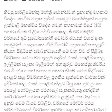
හිටපු පාර්ලිමේන්තු මන්ත්‍රී ජොන්ස්ටන් ප්‍රනාන්දු මහතාට
විදේශ ගතවීම වළකාලමින් කොටුව මහේස්ත්‍රාත් තනුජා
ලක්මාලි මහත්මිය විදේශ ගමන් තහනමක් ඊයේ (10)
පනවා තිබේ.ඒ ලියාපදිංචි නොකළ බී.එම්.ඩබ්ලිව්.
වර්ගයේ අධි සුඛෝපභෝගී මෝටර් රථයක් ව්‍යාජ අංක
තහඩුවක් යොදාගෙන නීති විරෝධී ලෙසභාවිත කළැයි
කියන සිද්ධියක් සම්බන්ධයෙනි.මේ වන විට ඒ පිළිබඳ
විමර්ශන කරන බව දැනුම් දෙමින් රහස් පොලීසිය කළ
ඉල්ලීමක් සලකා බැලීමෙන් අනතුරුව මහෙස්ත්‍රාත්වරිය
එම විදේශ ගමන් තහනම පනවා තිබේ. මෙම සිද්ධියට
අදාළව කළ විමර්ශනවල ප්‍රගතිය දැක්වෙන වාර්තාවක්
ඉදිරිපත් කළ රහස් පොලිස් නිලධාරීහු කොළඹ ප්‍රධාන
පෙළේ හෝටලයක රථගාලේ සැකකටයුතු අන්දමින්
කාර් රථයක් නවතා ඇති බවට ලැබුණු තොරතුරකට
අනුව මෙම බී.එම්.ඩබ්ලිව්. වර්ගයේ මෝටර් රථය
සම්බන්ධයෙන් විමර්ශන ආරම්භ කළ බව අධිකරණයට