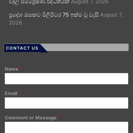
විදුලි සම්ප්‍රේෂණ පද්ධතියක්
August 7, 2026
ප්‍රදේශ රැසකට මිලිමීටර 75 ඉක්ම වූ වැසි
August 7,
2026
CONTACT US
Name
*
Email
*
Comment or Message
*