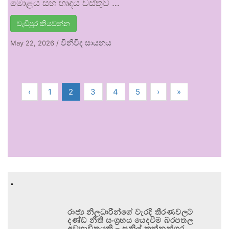
මොළය සහ හෘදය වස්තුව …
වැඩිපුර කියවන්න
විනිවිද සායනය
May 22, 2026
/
‹
1
2
3
4
5
›
»
.
රාජ්‍ය නිලධාරීන්ගේ වැරදි තීරණවලට
දණ්ඩ නීති සංග්‍රහය යෙදවීම බරපතල
අවභාවිතයකි – සුනිල් කන්නන්ගර