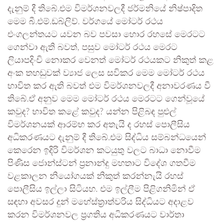
දැනුම් දී තිබේ.එම විමර්ශනවලදී ජර්මනියේ නිෂ්පාදිත
මෙම බී.එම්.ඩබ්ලිව්. වර්ගයේ මෝටර් රථය
එංගලන්තයට යවන බව පවසා හොර රහසේ මෙරටට
ගෙන්වා ඇති බවත්, පසුව මෝටර් රථය මෙරට
ලියාපදිංචි නොකර වෙනත් මෝටර් රථයකට නිකුත් කළ
අංක තහඩුවක් ව්‍යාජ ලෙස සවිකර මෙම මෝටර් රථය
භාවිත කර ඇති බවත් එම විමර්ශනවලදී අනාවරණය වී
තිබේ.ඒ අනුව මෙම මෝටර් රථය මෙරටට ගෙන්වූයේ
කවුද? භාවිත කළේ කවුද? යන්න පිළිබඳ පුළුල්
විමර්ශනයක් ආරම්භ කර අතැයි ද රහස් පොලීසිය
අධිකරණයට දැනුම් දී තිබේ.එම සිද්ධිය සම්බන්ධයෙන්
කෙරෙන ඉදිරි විමර්ශන කටයුතු වලට බාධා නොවීම
පිණිස ජොන්ස්ටන් ප්‍රනාන්දු මහතාට විදේශ ගතවීම
වළකාලන නියෝගයක් නිකුත් කරන්නැයි රහස්
පොලීසිය ඉල්ලා සිටියහ. එම ඉල්ලීම පිළිගනිමින් ඒ
සඳහා අවසර දුන් මහේස්ත්‍රාත්වරිය සිද්ධියට අදාළව
කරන විමර්ශනවල ප්‍රගතිය අධිකරණයට වාර්තා