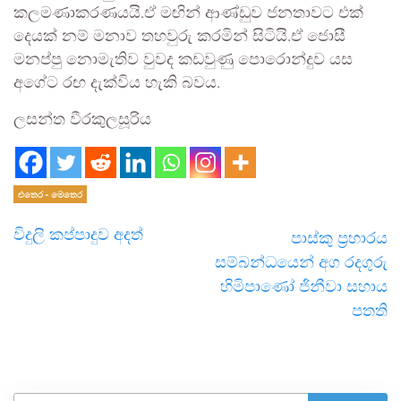
කලමණාකරණයයි.ඒ මඟින් ආණ්ඩුව ජනතාවට එක්
දෙයක් නම් මනාව තහවුරු කරමින් සිටියි.ඒ ජොසී
මනප්පු නොමැතිව වුවද කඩවුණු පොරොන්දුව යස
අගේට රඟ දැක්විය හැකි බවය.
ලසන්ත වීරකුලසූරිය
එතෙර - මෙතෙර
විදුලි කප්පාදුව අදත්
පාස්කු ප්‍රහාරය
සම්බන්ධයෙන් අග රදගුරු
හිමිපාණෝ ජිනීවා සහාය
පතති