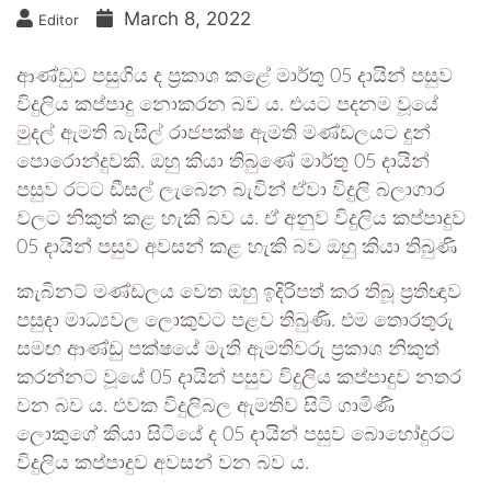
March 8, 2022
Editor
ආණ්ඩුව පසුගිය ද ප්‍රකාශ කළේ මාර්තු 05 දායින් පසුව
විදුලිය කප්පාදු නොකරන බව ය. එයට පදනම වූයේ
මුදල් ඇමති බැසිල් රාජපක්ෂ ඇමති මණ්ඩලයට දුන්
පොරොන්දුවකි. ඔහු කියා තිබුණේ මාර්තු 05 දායින්
පසුව රටට ඩීසල් ලැබෙන බැවින් ඒවා විදුලි බලාගාර
වලට නිකුත් කළ හැකි බව ය. ඒ අනුව විදුලිය කප්පාදුව
05 දායින් පසුව අවසන් කළ හැකි බව ඔහු කියා තිබුණි
කැබිනට් මණ්ඩලය වෙත ඔහු ඉදිරිපත් කර තිබූ ප්‍රතිඥාව
පසුදා මාධ්‍යවල ලොකුවට පළව තිබුණි. එම තොරතුරු
සමඟ ආණ්ඩු පක්ෂයේ මැති ඇමතිවරු ප්‍රකාශ නිකුත්
කරන්නට වූයේ 05 දායින් පසුව විදුලිය කප්පාදුව නතර
වන බව ය. එවක විදුලිබල ඇමතිව සිටි ගාමිණි
ලොකුගේ කියා සිටියේ ද 05 දායින් පසුව බොහෝදුරට
විදුලිය කප්පාදුව අවසන් වන බව ය.