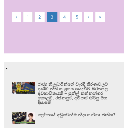
‹
1
2
3
4
5
›
»
.
රාජ්‍ය නිලධාරීන්ගේ වැරදි තීරණවලට
දණ්ඩ නීති සංග්‍රහය යෙදවීම බරපතල
අවභාවිතයකි – සුනිල් කන්නන්ගර
කොළඹ, රත්නපුර, අම්පාර හිටපු මහ
දිසාපති
ලෝකයේ අඩුවෙන්ම නිදා ගන්නා ජාතිය?