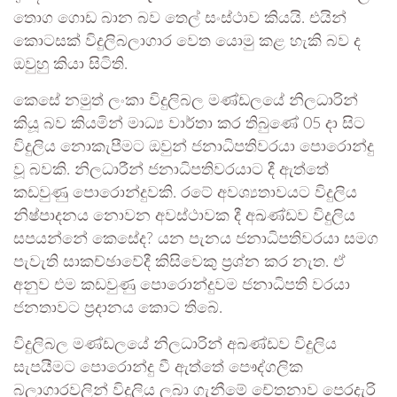
තොග ගොඩ බාන බව තෙල් සංස්ථාව කියයි. එයින්
කොටසක් විදුලිබලාගාර වෙත යොමු කළ හැකි බව ද
ඔවුහු කියා සිටිති.
කෙසේ නමුත් ලංකා විදුලිබල මණ්ඩලයේ නිලධාරින්
කියූ බව කියමින් මාධ්‍ය වාර්තා කර තිබුණේ 05 දා සිට
විදුලිය නොකැපීමට ඔවුන් ජනාධිපතිවරයා පොරොන්දු
වූ බවකි. නිලධාරීන් ජනාධිපතිවරයාට දී ඇත්තේ
කඩවුණු පොරොන්දුවකි. රටේ අවශ්‍යතාවයට විදුලිය
නිෂ්පාදනය නොවන අවස්ථාවක දී අඛණ්ඩව විදුලිය
සපයන්නේ කෙසේද? යන පැනය ජනාධිපතිවරයා සමග
පැවැති සාකච්ඡාවේදී කිසිවෙකු ප්‍රශ්න කර නැත. ඒ
අනුව එම කඩවුණු පොරොන්දුවම ජනාධිපති වරයා
ජනතාවට ප්‍රදානය කොට තිබේ.
විදුලිබල මණ්ඩලයේ නිලධාරින් අඛණ්ඩව විදුලිය
සැපයීමට පොරොන්දු වී ඇත්තේ පෞද්ගලික
බලාගාරවලින් විදුලිය ලබා ගැනීමේ චේතනාව පෙරදැරි