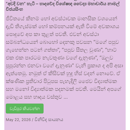
“අවදි වන” හැටි – හෘදවේද විශේෂඥ වෛද්‍ය මහාචාර්ය නාමල්
විජයසිංහ
ජීවිතයේ කිනම් හෝ අවස්ථාවක මානසික වශයෙන්
දැඩි තිගැස්මක් හෝ කම්පනයක් ඇති වීමේ අවකාශය
පොදුවේ අප කා තුළත් පවතී. එවන් අවස්ථා
සම්බන්ධයෙන් බොහෝ දෙනකු පවසන “මගේ පපුව
ගැහෙන්න පටන් ගත්තා”, “පපුව සීතල වුණා”, “හාට්
එක එක පාරටම නැවතුණා වගේ දැනුණා”, “ඔලුව
පුපුරන්න එනවා වගේ දැනුණා” වැනි ප්‍රකාශ ද අපි අසා
ඇත්තෙමු. නමුත් ඒ කිසිවක් හුදු හිස් වදන් නොවේ. ඒ
ක්ෂණික ප්‍රතිචාර පිටුපස පැහැදිලි ජෛව විද්‍යාත්මක
සහ මනෝ විද්‍යාත්මක පදනමක් පවතී. මෙයින් අපගේ
මොළය සහ හෘදය වස්තුව …
වැඩිපුර කියවන්න
විනිවිද සායනය
May 22, 2026
/