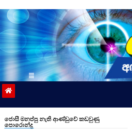
Skip
to
content
vinivida.lk
ජොසී මනප්පු නැති ආණ්ඩුවේ කඩවුණු
පොරොන්දු