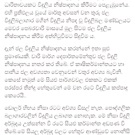
ධාරිතාවයකට විදුලිය නිෂ්පාදනය කිරීමට පෙළැඹූනේය.
එහි ප්‍රතිඵලය වූයේ මාර්තු අවසන් වන තුරු ජල
විදුලිබලාගාර මගින් විදුලිය නිපද වූ විදුලිබල මණ්ඩලයට
මෙවර පෙබරවාරි මාසයේ මුල සිටම ජල විදුලිය
නිෂ්පාදනය කිරීම අත්හිටුවීමට සිදුවීම ය.
දැන් ජල විදුලිය නිෂ්පාදනය කරන්නේ ඉතා සුළු
ප්‍රමාණයකි. වාරි මාර්ග දෙපාර්තමේන්තුව ජල විදුලි
නිෂ්පාදනය නතර කර තිබේ. ඒ කෘෂිකර්මාන්තයට හා
පානීය ජල අවශ්‍යතා වෙනුවෙන් වතුර අවශ්‍ය බැවිනි.
කෙසේ නමුත් මේ සියළු පාර්ශවවල එකකට එකක්
පරස්පර තීන්දු හේතුවෙන් මේ වන රටේ විදුලිය කප්පාදු
කෙරෙයි..
ඩොලර් හිඟය නිසා රටට අව්ශ්‍ය ඩීසල් නැත. පෞද්ගලික
බලාගාරවලින් විදුලිය ලබාගත නොහැක. මේ නිසා විදුලි
අර්බුදය උත්සන්න වී රටේ සියළු කර්මාන්ත අඩපණ වී
තිබේ.මේ සියලු අර්බුද වලට හේතුව ආණ්ඩුවේ නොනිසි