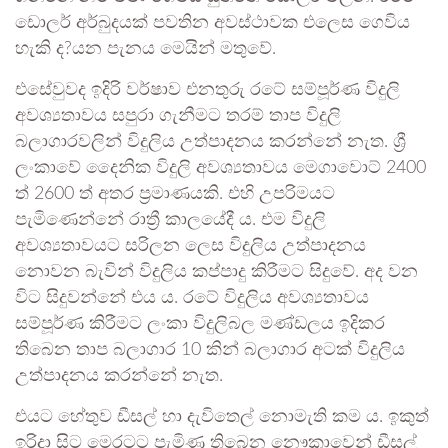
ඩොලර් අර්බුදයක් පවතින අවස්ථාවක එලෙස ගෙවිය
හැකි ද?යන පැනය මෙයින් මතුවේ.
එසේවුවද ඉදිරි වර්ෂාව එනතුරු රටේ සම්පූර්ණ විදුලි
අවශ්‍යතාවය සපුරා ගැනීමට තරම් තාප විදුලි
බලාගාරවලින් විදුලිය උත්පාදනය කරන්නේ නැත. ශ්‍රී
ලංකාවේ දෛනික විදුලි අවශ්‍යතාවය මෙගාවොට් 2400
ත් 2600 ත් අතර ප්‍රමාණයකි. එහි උපරිමයට
පැමිණෙන්නේ රාත්‍රී කාලයේදී ය. එම විදුලි
අවශ්‍යතාවයට සරිලන ලෙස විදුලිය උත්පාදනය
නොවන බැවින් විදුලිය කප්පාදු කිරීමට සිදුවේ. අද වන
විට සිදුවන්නේ එය ය. රටේ විදුලිය අවශ්‍යතාවය
සම්පූර්ණ කිරීමට ලංකා විදුලිබල මණ්ඩලය ඉදිකර
තිබෙන තාප බලාගාර 10 කින් බලාගාර අටක් විදුලිය
උත්පාදනය කරන්නේ නැත.
එයට හේතුව ඩීසල් හා දැවිතෙල් නොමැති කම ය. ඉකුත්
ඉරිදා සිට මෙරටට පැමිණ තිබෙන නෞකාවෙන් ඩීසල්