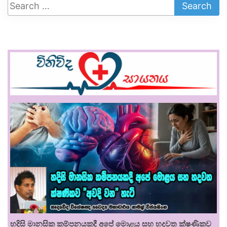
හදිසි මානසික කම්පනයකදී අපේ මොළය සහ හදවත ක්ෂණිකව