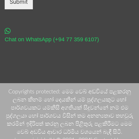
Submit
Chat on WhatsApp (+94 77 359 6107)
Copyrights protected: මෙම වෙබ් අඩවියේ පළකරනු
ලබන කිනම් හෝ දෙයකින් යම් පුද්ගලයකුට හෝ
පාර්ශවයකට යම්කිසි අගතියක් සිදුවන්නේ නම් එම
පුද්ගලයා හෝ පාර්ශවය විසින් තම අනන්‍යතාව තහවුරු
කරමින් ඉදිරිපත් කරනු ලබන පිළිතුරු පළකිරීමට මෙම
වෙබ් අඩවිය ආචාර ධර්මීය වශයෙන් බැඳී සිටී.