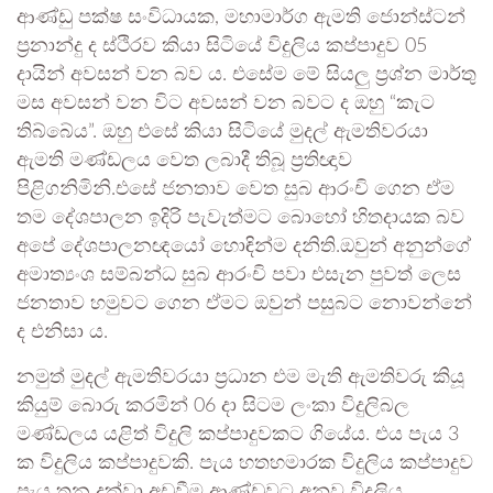
ආණ්ඩු පක්ෂ සංවිධායක, මහාමාර්ග ඇමති ජොන්ස්ටන්
ප්‍රනාන්දු ද ස්ථිරව කියා සිටියේ විදුලිය කප්පාදුව 05
දායින් අවසන් වන බව ය. එසේම මේ සියලු ප්‍රශ්න මාර්තු
මස අවසන් වන විට අවසන් වන බවට ද ඔහු “කැට
තිබ්බේය”. ඔහු එසේ කියා සිටියේ මුදල් ඇමතිවරයා
ඇමති මණ්ඩලය වෙත ලබාදී තිබූ ප්‍රතිඥාව
පිළිගනිමිනි.එසේ ජනතාව වෙත සුබ ආරංචි ගෙන ඒම
තම දේශපාලන ඉදිරි පැවැත්මට බොහෝ හිතදායක බව
අපේ දේශපාලනඥයෝ හොඳින්ම දනිති.ඔවුන් අනුන්ගේ
අමාත්‍යංශ සම්බන්ධ සුබ ආරංචි පවා එසැන පුවත් ලෙස
ජනතාව හමුවට ගෙන ඒමට ඔවුන් පසුබට නොවන්නේ
ද එනිසා ය.
නමුත් මුදල් ඇමතිවරයා ප්‍රධාන එම මැති ඇමතිවරු කියූ
කියුම් බොරු කරමින් 06 දා සිටම ලංකා විදුලිබල
මණ්ඩලය යළිත් විදුලි කප්පාදුවකට ගියේය. එය පැය 3
ක විදුලිය කප්පාදුවකි. පැය හතහමාරක විදුලිය කප්පාදුව
පැය තුන දක්වා අඩුවීම ආණ්ඩුවට අනුව විදුලිය