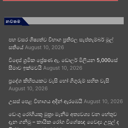
නවතම
පහ වසර ශිෂ්‍යත්ව විභාග ප්‍රතිඵල සැප්තැම්බර් මුල්
සතියේ
August 10, 2026
විදෙස් ශ්‍රමික ප්‍රේෂණ ඇ. ඩොලර් මිලියන 5,000සේ
සීමාව ඉක්මවයි
August 10, 2026
ප්‍රදේශ කිහිපයකට වැසි හෝ ගිගුරුම් සහිත වැසි
August 10, 2026
උසස් පෙළ විභාගය අදින් ඇරඹෙයි
August 10, 2026
ඩෙංගු රෝගියකු ⁣මුත්‍රා මැනීම අත්‍යවශ්‍ය වන හේතුව
දැන ගනිමු – කායික රෝග විශේෂඥ වෛද්‍ය උපුල් ද