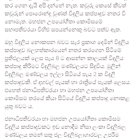
කර ගෙන දැයි අපි දන්නේ නැත. කවුරු කෙසේ කීවත්
කවුරුන් පොරොන්දු වුණත් විදුලිය කප්පාදුව නතර වී
නොමැත. මහජන උපයෝගීතා කොමිසමේ
සභාපතිවරයා විහිළු සපයන්නෙකු බවට පත්ව ඇත.
ඔහු විදුලිය නොකපන බවට සැර ප්‍රකාශ දෙමින් විදුලිය
කප්පාදුව බලහත්කාරයෙන් නතර කරගෙන සිටීමේ
ප්‍රතිඵලයක් ලෙස පැය 8 ට ආසන්න කාලයක් විදුලිය
කප්පාදු කිරීමට විදුලිබල මණ්ඩලයට සිදුවිය. මුලින්
විදුලිබල මණ්ඩලය ඉල්ලා සිටියේ පැය 2 ක විදුලි
කප්පාදුවකි. ඒ දහවල් පැයක් හා රාත්‍රියේ පැයක් ලෙසය.
එහෙත් ජනාධිපතිවරයා හා මහජන උපයෝගීතා
කොමිසම තරයේ කියා සිටියේ විදුලිය කප්පාදු නොකළ
යුතු බවට ය.
ජනාධිපතිවරයා හා මහජන උපයෝගීතා කොමිසම
විදුලිය කප්පාදුවකට ඉඩ නොදීම නිසා ලංකා විදුලිබල
මණ්ඩලය තමන් සතු ජල විදුලිබලාගාරවල උපරීම