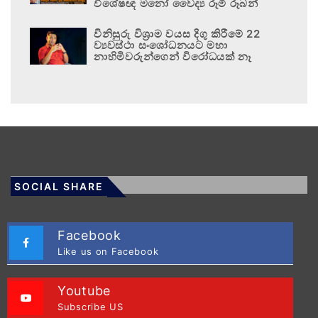
විශේෂඥ මනෝ වෛද්‍ය රූමි රූබන්
විනිසුරු විශ්‍රාම වයස දිගු කිරීමේ 22
ව්‍යවස්ථා සංශෝධනයට මහා
නාහිමිවරුන්ගෙන් විරෝධයක් නෑ
SOCIAL SHARE
Facebook
Like us on Facebook
Youtube
Subscribe US