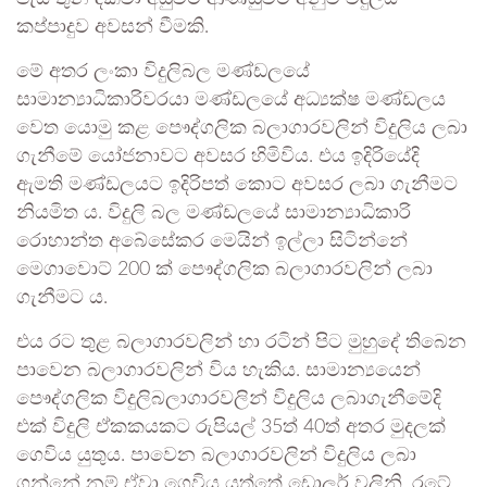
කප්පාදුව අවසන් වීමකි.
මේ අතර ලංකා විදුලිබල මණ්ඩලයේ
සාමාන්‍යාධිකාරිවරයා මණ්ඩලයේ අධ්‍යක්ෂ මණ්ඩලය
වෙත යොමු කළ පෞද්ගලික බලාගාරවලින් විදුලිය ලබා
ගැනීමේ යෝජනාවට අවසර හිමිවිය. එය ඉදිරියේදි
ඇමති මණ්ඩලයට ඉදිරිපත් කොට අවසර ලබා ගැනීමට
නියමිත ය. විදුලි බල මණ්ඩලයේ සාමාන්‍යාධිකාරි
රොහාන්ත අබේසේකර මෙයින් ඉල්ලා සිටින්නේ
මෙගාවොට් 200 ක් පෞද්ගලික බලාගාරවලින් ලබා
ගැනීමට ය.
එය රට තුළ බලාගාරවලින් හා රටින් පිට මුහුදේ තිබෙන
පාවෙන බලාගාරවලින් විය හැකිය. සාමාන්‍යයෙන්
පෞද්ගලික විදුලිබලාගාරවලින් විදුලිය ලබාගැනීමේදි
එක් විදුලි ඒකකයකට රුපියල් 35ත් 40ත් අතර මුදලක්
ගෙවිය යුතුය. පාවෙන බලාගාරවලින් විදුලිය ලබා
ගන්නේ නම් ඒවා ගෙවිය යුත්තේ ඩොලර් වලිනි. රටේ