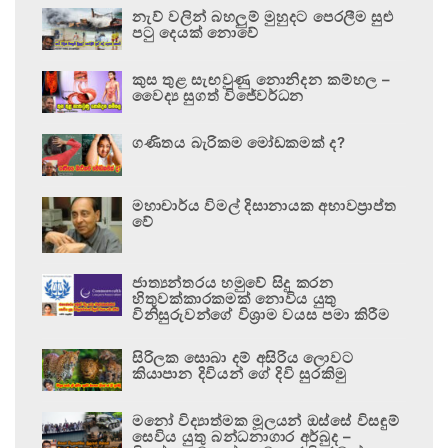
නැව් වලින් බහලුම් මුහුදට පෙරලීම සුළු
පටු දෙයක් නොවේ
කුස තුළ සැඟවුණු නොනිදන කම්හල –
වෛද්‍ය සුගත් විජේවර්ධන
ගණිතය බැරිකම මෝඩකමක් ද?
මහාචාර්ය විමල් දිසානායක අභාවප්‍රාප්ත
වේ
ජාත්‍යන්තරය හමුවේ සිදු කරන
හිතුවක්කාරකමක් නොවිය යුතු
විනිසුරුවන්ගේ විශ්‍රාම වයස පමා කිරීම
සිරිලක සොබා දම් අසිරිය ලොවට
කියාපාන දිවියන් ගේ දිවි සුරකිමු
මනෝ විද්‍යාත්මක මූලයන් ඔස්සේ විසඳුම්
සෙවිය යුතු බන්ධනාගාර අර්බුද –