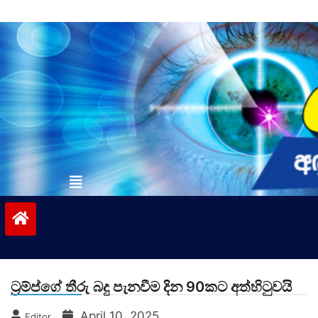
Skip
to
content
vinivida.lk
ට්‍රම්ප්ගේ තීරු බදු පැනවීම දින 90කට අත්හිටුවයි
April 10, 2025
Editor