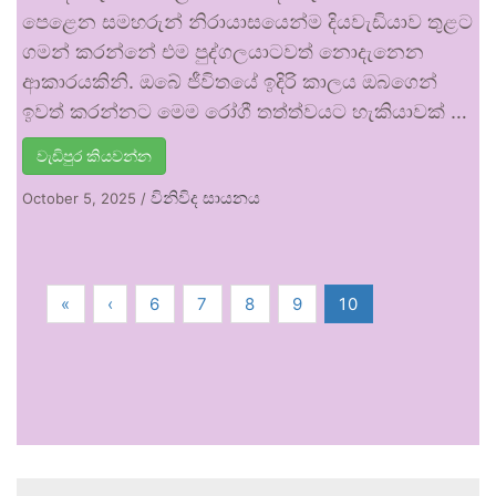
පෙළෙන සමහරුන් නිරායාසයෙන්ම දියවැඩියාව තුළට
ගමන් කරන්නේ එම පුද්ගලයාටවත් නොදැනෙන
ආකාරයකිනි. ඔබේ ජීවිතයේ ඉදිරි කාලය ඔබගෙන්
ඉවත් කරන්නට මෙම රෝගී තත්ත්වයට හැකියාවක් …
වැඩිපුර කියවන්න
විනිවිද සායනය
October 5, 2025
/
«
‹
6
7
8
9
10