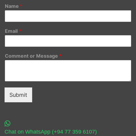
Name
*
Email
*
Comment or Message
*
Submit
Chat on WhatsApp (+94 77 359 6107)