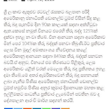
ශ්‍රී ලංකාව ඇතුළුව රටවල් රැසකට බලපාන පරිදි
අමෙරිකානු ජනාධිපති ඩොනල්ඩ් ට්‍රම්ප් විසින් සිදු කළ
තීරු බදු පැනවීම දින 90ක කාලයක් සඳහා අත්හිටුවා
ඇත.කෙසේ නමුත් චීනයට එරෙහි තීරු බද්ද 125%ක්
දක්වා ඉහළ නංවා තිබේ. චීන ආනයන සඳහා අමෙරිකාව
මින් පෙර 104%ක තීරු බද්දක් පනවා තිබුණි.ඊට ප්‍රතිචාර
ලෙස චීන මුදල් අමාත්‍යාංශය නිවේදනය කළේ
අමෙරිකානු ආනයන සඳහා 84%ක තීරු බද්දක් පනවන
බවයි.ඒ අනුව, චීනයේ එම තීරණයට පිළිතුරු ලෙස
අමෙරිකාව යළිත් වරක් මෙලෙස තීරු බදු ප්‍රතිශතය ඉහළ
දමා තිබේ.මේ අතර ඇමරිකාවෙන් තීරු බදු සහනයක්
ලබා ගැනීම පිණිස අමෙරිකානු ජනාධිපති ඩොනල්ඩ්
ට්‍රම්ප් හමුවීම පිණිස අනුර කුමාර දිසානායක මහතා කළ
ඉල්ලීමකට සාධනීය ප්‍රතිචාර ලැබෙමින් පවතින බව ද
දේශපාලන ආරංචි මාර්ග සඳහන් කරයි.