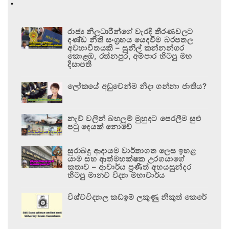
.
රාජ්‍ය නිලධාරීන්ගේ වැරදි තීරණවලට
දණ්ඩ නීති සංග්‍රහය යෙදවීම බරපතල
අවභාවිතයකි – සුනිල් කන්නන්ගර
කොළඹ, රත්නපුර, අම්පාර හිටපු මහ
දිසාපති
ලෝකයේ අඩුවෙන්ම නිදා ගන්නා ජාතිය?
නැව් වලින් බහලුම් මුහුදට පෙරලීම සුළු
පටු දෙයක් නොවේ
සුරාබදු ආදායම වාර්තාගත ලෙස ඉහළ
යාම සහ ආත්මභක්ෂක උරගයාගේ
කතාව – ආචාර්ය ප්‍රණීත් අභයසුන්දර
හිටපු මානව විද්‍යා මහාචාර්ය
විශ්වවිද්‍යාල කඩඉම් ලකුණු නිකුත් කෙරේ