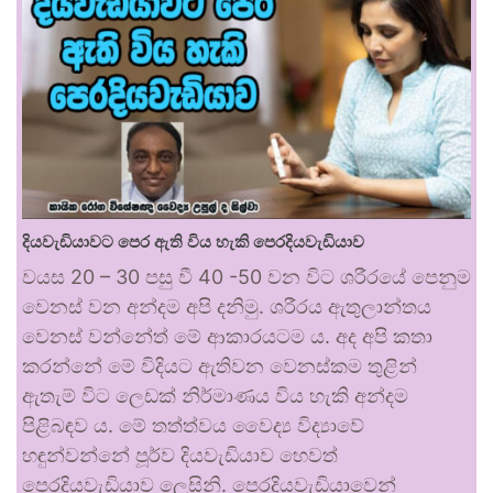
දියවැඩියාවට පෙර ඇති විය හැකි පෙරදියවැඩියාව
වයස 20 – 30 පසු වී 40 -50 වන විට ශරීරයේ පෙනුම
වෙනස් වන අන්දම අපි දනිමු. ශරීරය ඇතුලාන්තය
වෙනස් වන්නේත් මේ ආකාරයටම ය. අද අපි කතා
කරන්නේ මේ විදියට ඇතිවන වෙනස්කම තුළින්
ඇතැම් විට ලෙඩක් නිර්මාණය විය හැකි අන්දම
පිළිබඳව ය. මේ තත්ත්වය වෛද්‍ය විද්‍යාවේ
හඳුන්වන්නේ පූර්ව දියවැඩියාව හෙවත්
පෙරදියවැඩියාව ලෙසිනි. පෙරදියවැඩියාවෙන්