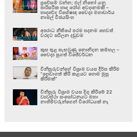
ප්‍රවේසම් වන්න; එල් නිනෝ යනු
පාරිසරික හෘද රෝග අවදානමකි –
හෘදවේද විශේෂඥ වෛද්‍ය මහාචාර්ය
නාමල් විජයසිංහ
අපරාධ නීතියේ පරම පදනම හෙවත්
වරදට සරිලන දඬුවම
කුස තුළ සැඟවුණු නොනිදන කම්හල –
වෛද්‍ය සුගත් විජේවර්ධන
විනිසුරුවන්ගේ විශ්‍රාම වයස දීර්ඝ කිරීම
“දොවාගත් කිරි කළයට ගොම මුසු
කිරීමක්”
විනිසුරු විශ්‍රාම වයස දිගු කිරීමේ 22
ව්‍යවස්ථා සංශෝධනයට මහා
නාහිමිවරුන්ගෙන් විරෝධයක් නෑ