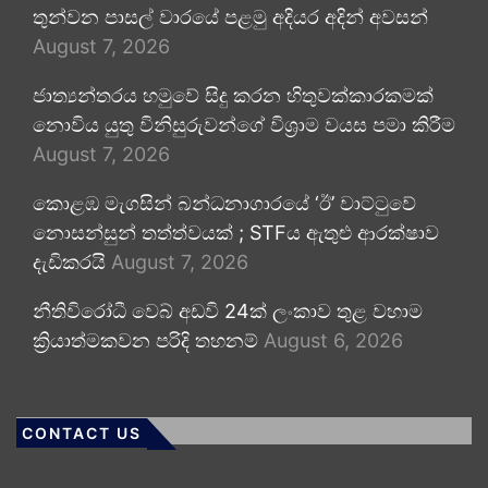
තුන්වන පාසල් වාරයේ පළමු අදියර අදින් අවසන්
August 7, 2026
ජාත්‍යන්තරය හමුවේ සිදු කරන හිතුවක්කාරකමක්
නොවිය යුතු විනිසුරුවන්ගේ විශ්‍රාම වයස පමා කිරීම
August 7, 2026
කොළඹ මැගසින් බන්ධනාගාරයේ ‘ඊ’ වාට්ටුවේ
නොසන්සුන් තත්ත්වයක් ; STFය ඇතුළු ආරක්ෂාව
දැඩිකරයි
August 7, 2026
නීතිවිරෝධී වෙබ් අඩවි 24ක් ලංකාව තුළ වහාම
ක්‍රියාත්මකවන පරිදි තහනම්
August 6, 2026
CONTACT US