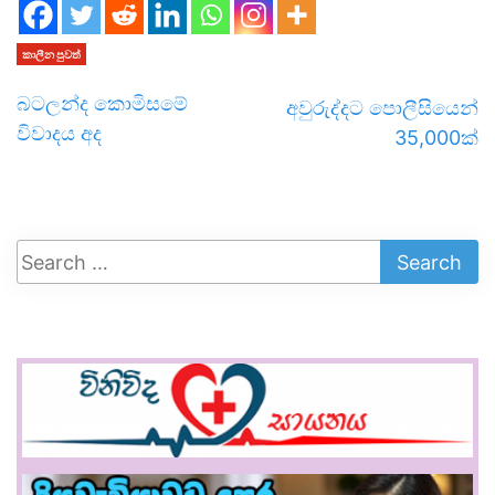
කාලීන පුවත්
බටලන්ද කොමිසමේ
අවුරුද්දට පොලීසියෙන්
විවාදය අද
35,000ක්