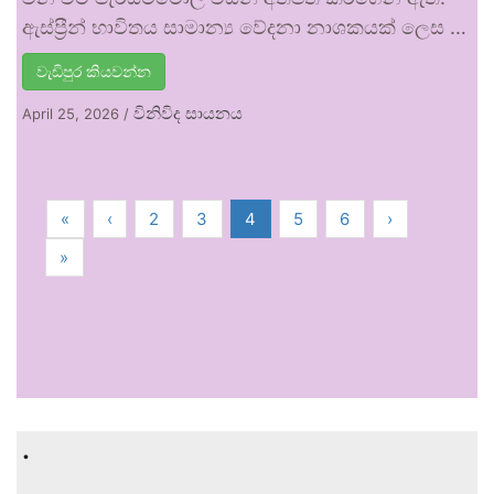
ඇස්ප්‍රීන් භාවිතය සාමාන්‍ය වේදනා නාශකයක් ලෙස …
වැඩිපුර කියවන්න
විනිවිද සායනය
April 25, 2026
/
«
‹
2
3
4
5
6
›
»
.