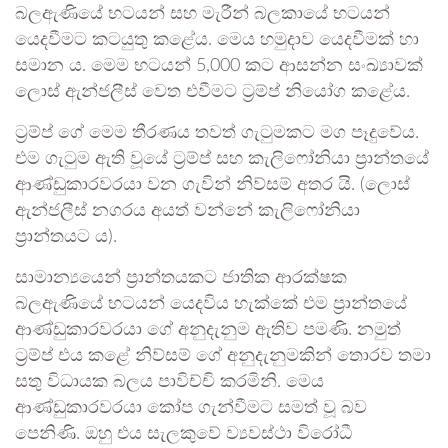
බලඇණියේ භටයන් සහ මැරීන් බලකායේ භටයන්
යෙදවීමට කටයුතු කළේය. මෙය හමුදාව යෙදවීමක් හා
සමාන ය. මෙම භටයන් 5,000 කට ආසන්න සංඛ්‍යාවක්
ලොස් ඇන්ජලීස් වෙත එවීමට ට්‍රම්ප් නියෝග කළේය.
ට්‍රම්ප් ගේ මෙම තීරණය තවත් ගැටුමකට මග පෑදුවේය.
එම ගැටුම ඇති වූයේ ට්‍රම්ප් සහ කැලිෆෝනියා ප්‍රාන්තයේ
ආණ්ඩුකාරවරයා වන ගැවින් නිව්සම් අතර යි. (ලොස්
ඇන්ජලීස් නගරය අයත් වන්නේ කැලිෆෝනියා
ප්‍රාන්තයට ය).
සාමාන්‍යයෙන් ප්‍රාන්තයකට ජාතික ආරක්ෂක
බලඇණියේ භටයන් යෙදවිය හැක්කේ එම ප්‍රාන්තයේ
ආණ්ඩුකාරවරයා ගේ අනුදැනුම ඇතිව පමණි. නමුත්
ට්‍රම්ප් එය කළේ නිව්සම් ගේ අනුදැනුමකින් තොරව තමා
සතු විධායක බලය පාවිච්චි කරමිනි. මෙය
ආණ්ඩුකාරවරයා කෝප ගැන්වීමට සමත් වූ බව
පෙනිණි. ඔහු එය සැලකුවේ ව්‍යවස්ථා විරෝධී