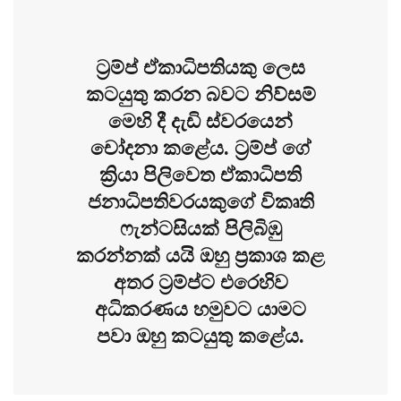
ට්‍රම්ප් ඒකාධිපතියකු ලෙස
කටයුතු කරන බවට නිව්සම්
මෙහි දී දැඩි ස්වරයෙන්
චෝදනා කළේය. ට්‍රම්ප් ගේ
ක්‍රියා පිලිවෙත ඒකාධිපති
ජනාධිපතිවරයකුගේ විකෘති
ෆැන්ටසියක් පිලිබිඹු
කරන්නක් යයි ඔහු ප්‍රකාශ කළ
අතර ට්‍රම්ප්ට එරෙහිව
අධිකරණය හමුවට යාමට
පවා ඔහු කටයුතු කළේය.