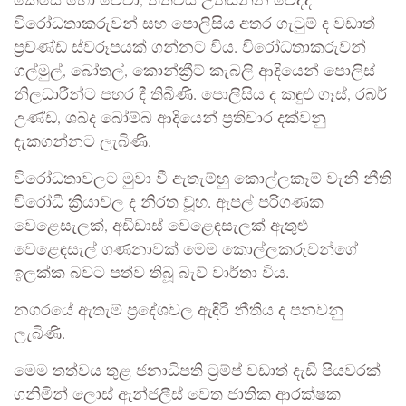
කෙසේ හෝ වේවා, තත්වය උත්සන්න වෙද්දී
විරෝධතාකරුවන් සහ පොලිසිය අතර ගැටුම් ද වඩාත්
ප්‍රචණ්ඩ ස්වරූපයක් ගන්නට විය. විරෝධතාකරුවන්
ගල්මුල්, බෝතල්, කොන්ක්‍රීට් කැබලි ආදියෙන් පොලිස්
නිලධාරීන්ට පහර දී තිබිණි. පොලිසිය ද කඳුළු ගෑස්, රබර්
උණ්ඩ, ශබ්ද බෝම්බ ආදියෙන් ප්‍රතිචාර දක්වනු
දැකගන්නට ලැබිණි.
විරෝධතාවලට මුවා වී ඇතැම්හු කොල්ලකෑම් වැනි නීති
විරෝධී ක්‍රියාවල ද නිරත වූහ. ඇපල් පරිගණක
වෙළෙසැලක්, අඩිඩාස් වෙළෙඳසැලක් ඇතුළු
වෙළෙඳසැල් ගණනාවක් මෙම කොල්ලකරුවන්ගේ
ඉලක්ක බවට පත්ව තිබූ බැව් වාර්තා විය.
නගරයේ ඇතැම් ප්‍රදේශවල ඇඳිරි නීතිය ද පනවනු
ලැබිණි.
මෙම තත්වය තුළ ජනාධිපති ට්‍රම්ප් වඩාත් දැඩි පියවරක්
ගනිමින් ලොස් ඇන්ජලීස් වෙත ජාතික ආරක්ෂක