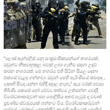
“ලොස් ඇන්ජලීස් යනු සංක්‍රමණිකයන්ගේ නගරයක්.
ඔවුන්ට නීත්‍යානුකූල බවක් ලබා ගැනීම සඳහා උදව්
කරන නගරයක්. මේ නගරය එහි සිටින සියලු දෙනා
එකසේ වැළඳ ගන්නවා. ඔවුන් මෙහි පැමිණියේ කවදාද ,
කොහි සිටද යන්න එහිදී අදාල නැහැ.” ඇය වරක් පවසා
තිබිණි.
කෙසේ හෝ වේවා, තත්වය උත්සන්න වෙද්දී
විරෝධතාකරුවන් සහ පොලිසිය අතර ගැටුම් ද වඩාත්
ප්‍රචණ්ඩ ස්වරූපයක් ගන්නට විය. විරෝධතාකරුවන්
ගල්මුල්, බෝතල්, කොන්ක්‍රීට් කැබලි ආදියෙන් පොලිස්