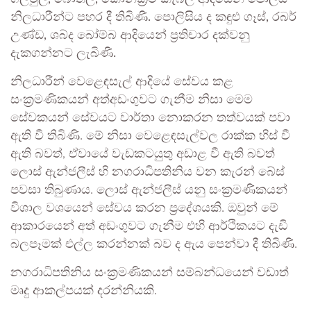
නිලධාරීන්ට පහර දී තිබිණි. පොලිසිය ද කඳුළු ගෑස්, රබර්
උණ්ඩ, ශබ්ද බෝම්බ ආදියෙන් ප්‍රතිචාර දක්වනු
දැකගන්නට ලැබිණි.
නිලධාරීන් වෙළෙඳසැල් ආදියේ සේවය කළ
සංක්‍රමණිකයන් අත්අඩංගුවට ගැනීම නිසා මෙම
සේවකයන් සේවයට වාර්තා නොකරන තත්වයක් පවා
ඇති වී තිබිණි. මේ නිසා වෙළෙඳසැල්වල රාක්ක හිස් වී
ඇති බවත්, ඒවායේ වැඩකටයුතු අඩාළ වී ඇති බවත්
ලොස් ඇන්ජලීස් හි නගරාධිපතිනිය වන කැරන් බේස්
පවසා තිබුණාය. ලොස් ඇන්ජලීස් යනු සංක්‍රමණිකයන්
විශාල වශයෙන් සේවය කරන ප්‍රදේශයකි. ඔවුන් මේ
ආකාරයෙන් අත් අඩංගුවට ගැනීම එහි ආර්ථිකයට දැඩි
බලපෑමක් එල්ල කරන්නක් බව ද ඇය පෙන්වා දී තිබිණි.
නගරාධිපතිනිය සංක්‍රමණිකයන් සම්බන්ධයෙන් වඩාත්
මෘදු ආකල්පයක් දරන්නියකි.