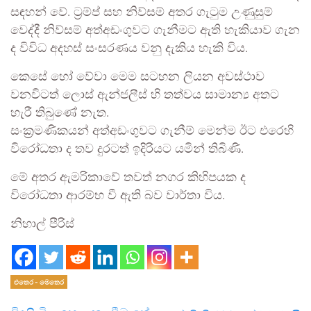
සඳහන් වේ. ට්‍රම්ප් සහ නිව්සම් අතර ගැටුම උණුසුම්
වෙද්දී නිව්සම් අත්අඩංගුවට ගැනීමට ඇති හැකියාව ගැන
ද විවිධ අදහස් සංසරණය වනු දැකිය හැකි විය.
කෙසේ හෝ වේවා මෙම සටහන ලියන අවස්ථාව
වනවිටත් ලොස් ඇන්ජලීස් හි තත්වය සාමාන්‍ය අතට
හැරී තිබුණේ නැත.
සංක්‍රමණිකයන් අත්අඩංගුවට ගැනීම් මෙන්ම ඊට එරෙහි
විරෝධතා ද තව දුරටත් ඉදිරියට යමින් තිබිණි.
මේ අතර ඇමරිකාවේ තවත් නගර කිහිපයක ද
විරෝධතා ආරම්භ වී ඇති බව වාර්තා විය.
නිහාල් පීරිස්
එතෙර - මෙතෙර