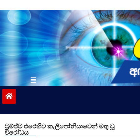
Skip
to
content
vinivida.lk
ට්‍රම්ප්ට එරෙහිව කැලිෆෝනියාවෙන් මතු වූ
විරෝධය