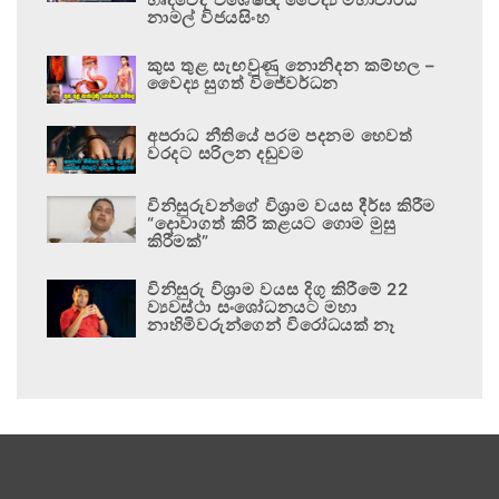
නාමල් විජයසිංහ
කුස තුළ සැඟවුණු නොනිදන කම්හල –
වෛද්‍ය සුගත් විජේවර්ධන
අපරාධ නීතියේ පරම පදනම හෙවත්
වරදට සරිලන දඬුවම
විනිසුරුවන්ගේ විශ්‍රාම වයස දීර්ඝ කිරීම
“දොවාගත් කිරි කළයට ගොම මුසු
කිරීමක්”
විනිසුරු විශ්‍රාම වයස දිගු කිරීමේ 22
ව්‍යවස්ථා සංශෝධනයට මහා
නාහිමිවරුන්ගෙන් විරෝධයක් නෑ