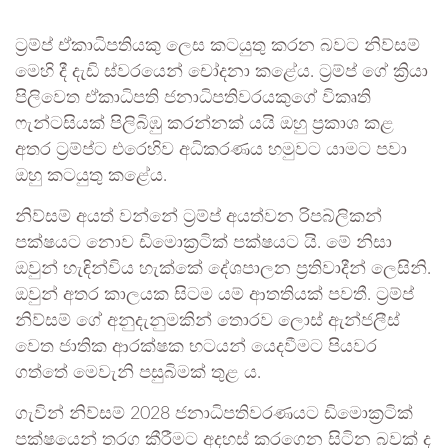
ට්‍රම්ප් ඒකාධිපතියකු ලෙස කටයුතු කරන බවට නිව්සම්
මෙහි දී දැඩි ස්වරයෙන් චෝදනා කළේය. ට්‍රම්ප් ගේ ක්‍රියා
පිලිවෙත ඒකාධිපති ජනාධිපතිවරයකුගේ විකෘති
ෆැන්ටසියක් පිලිබිඹු කරන්නක් යයි ඔහු ප්‍රකාශ කළ
අතර ට්‍රම්ප්ට එරෙහිව අධිකරණය හමුවට යාමට පවා
ඔහු කටයුතු කළේය.
නිව්සම් අයත් වන්නේ ට්‍රම්ප් අයත්වන රිපබ්ලිකන්
පක්ෂයට නොව ඩිමොක්‍රටික් පක්ෂයට යි. මේ නිසා
ඔවුන් හැඳින්විය හැක්කේ දේශපාලන ප්‍රතිවාදීන් ලෙසිනි.
ඔවුන් අතර කාලයක සිටම යම් ආතතියක් පවතී. ට්‍රම්ප්
නිව්සම් ගේ අනුදැනුමකින් තොරව ලොස් ඇන්ජලීස්
වෙත ජාතික ආරක්ෂක භටයන් යෙදවීමට පියවර
ගත්තේ මෙවැනි පසුබිමක් තුළ ය.
ගැවින් නිව්සම් 2028 ජනාධිපතිවරණයට ඩිමොක්‍රටික්
පක්ෂයෙන් තරග කීරීමට අදහස් කරගෙන සිටින බවක් ද