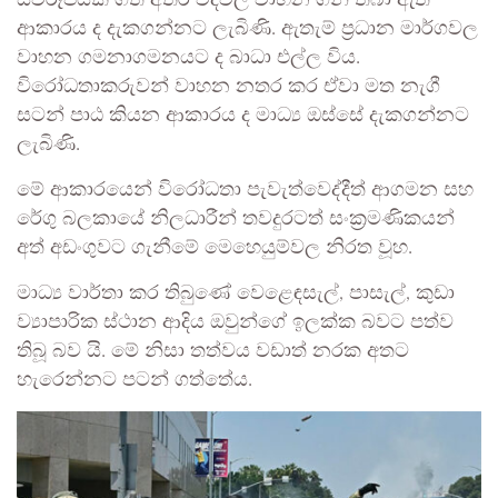
ස්වරූපයක් ගත් අතර වීදිවල වාහන ගිනි තබා ඇති
ආකාරය ද දැකගන්නට ලැබිණි. ඇතැම් ප්‍රධාන මාර්ගවල
වාහන ගමනාගමනයට ද බාධා එල්ල විය.
විරෝධතාකරුවන් වාහන නතර කර ඒවා මත නැගී
සටන් පාඨ කියන ආකාරය ද මාධ්‍ය ඔස්සේ දැකගන්නට
ලැබිණි.
මේ ආකාරයෙන් විරෝධතා පැවැත්වෙද්දීත් ආගමන සහ
රේගු බලකායේ නිලධාරීන් තවදුරටත් සංක්‍රමණිකයන්
අත් අඩංගුවට ගැනීමේ මෙහෙයුම්වල නිරත වූහ.
මාධ්‍ය වාර්තා කර තිබුණේ වෙළෙඳසැල්, පාසැල්, කුඩා
ව්‍යාපාරික ස්ථාන ආදිය ඔවුන්ගේ ඉලක්ක බවට පත්ව
තිබූ බව යි. මේ නිසා තත්වය වඩාත් නරක අතට
හැරෙන්නට පටන් ගත්තේය.