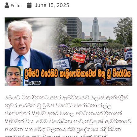
June 15, 2025
Editor
මෙයට ටික දිනකට පෙර ඇමරිකාවේ ලොස් ඇන්ජලීස්
නුවර ආරම්භ වූ ට්‍රම්ප් විරෝධී විරෝධතා රැල්ල
ජාත්‍යන්තර සිදුවීම් අතර විශාල අවධානයක් දිනාගත්
සිදුවීමක් විය. මෙම විරෝධතා පැවැත්වුණේ ඇමරිකාවේ
ආගමන සහ රේගු බලකාය එම ප්‍රදේශයේ රැඳී සිටින