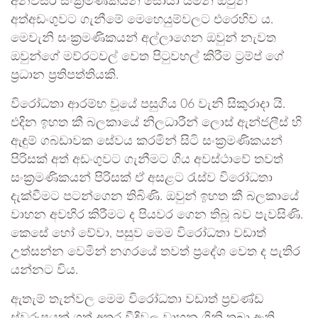
අනවසර සංක්‍රමණිකයන් සොයා යමින් ඔවුන්
අත්අඩංගුවට ගැනීමේ මෙහෙයුම්වලට එරෙහිව ය.
මෙවැනි සංක්‍රමණිකයන් අල්ලාගෙන ඔවුන් නැවත
ඔවුන්ගේ මව්රටවල් වෙත පිටුවහල් කිරීම ට්‍රම්ප් ගේ
ප්‍රධාන ප්‍රතිපත්තියකි.
විරෝධතා ආරම්භ වූයේ පසුගිය 06 වැනි සිකුරාදා යි.
එදින ඉහත කී බලකායේ නිලධාරීන් ලොස් ඇන්ජලීස් හි
ඇඳුම් ගබඩාවක සේවය කරමින් සිටි සංක්‍රමණිකයන්
පිරිසක් අත් අඩංගුවට ගැනීමට ගිය අවස්ථාවේ තවත්
සංක්‍රමණිකයන් පිරිසක් ඒ අසළට රැස්ව විරෝධතා
දැක්වීමට පටන්ගෙන තිබිණි. ඔවුන් ඉහත කී බලකායේ
වාහන අවහිර කිරීමට ද පියවර ගෙන තිබූ බව පැවසිණි.
කෙසේ හෝ වේවා, පසුව මෙම විරෝධතා වඩාත්
උත්සන්න වෙමින් නගරයේ තවත් ප්‍රදේශ වෙත ද පැතිර
යන්නට විය.
ඇතැම් තැන්වල මෙම විරෝධතා වඩාත් ප්‍රචණ්ඩ