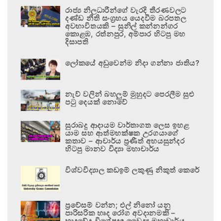
රාජ්‍ය නිලධාරීන්ගේ වැරදි තීරණවලට
දණ්ඩ නීති සංග්‍රහය යෙදවීම බරපතල
අවභාවිතයකි – සුනිල් කන්නන්ගර
කොළඹ, රත්නපුර, අම්පාර හිටපු මහ
දිසාපති
ලෝකයේ අඩුවෙන්ම නිදා ගන්නා ජාතිය?
නැව් වලින් බහලුම් මුහුදට පෙරලීම සුළු
පටු දෙයක් නොවේ
සුරාබදු ආදායම වාර්තාගත ලෙස ඉහළ
යාම සහ ආත්මභක්ෂක උරගයාගේ
කතාව – ආචාර්ය ප්‍රණීත් අභයසුන්දර
හිටපු මානව විද්‍යා මහාචාර්ය
විශ්වවිද්‍යාල කඩඉම් ලකුණු නිකුත් කෙරේ
ප්‍රවේසම් වන්න; එල් නිනෝ යනු
පාරිසරික හෘද රෝග අවදානමකි –
හෘදවේද විශේෂඥ වෛද්‍ය මහාචාර්ය