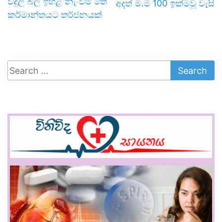
විදුලි බිල ඉහළ නැංවීම තේ
අදත් මි.මී 100 ඉක්මවූ වැසි
කර්මාන්තයට තර්ජනයක්