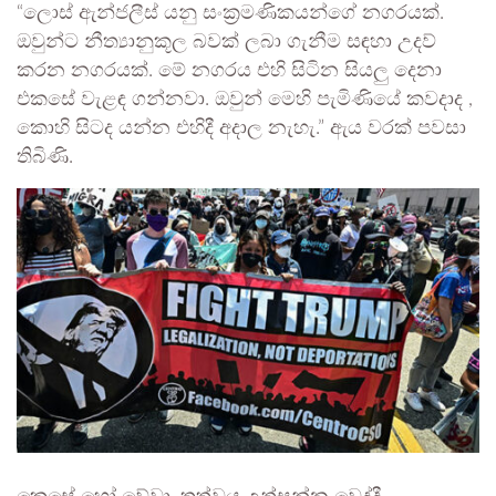
“ලොස් ඇන්ජලීස් යනු සංක්‍රමණිකයන්ගේ නගරයක්.
ඔවුන්ට නීත්‍යානුකූල බවක් ලබා ගැනීම සඳහා උදව්
කරන නගරයක්. මේ නගරය එහි සිටින සියලු දෙනා
එකසේ වැළඳ ගන්නවා. ඔවුන් මෙහි පැමිණියේ කවදාද ,
කොහි සිටද යන්න එහිදී අදාල නැහැ.” ඇය වරක් පවසා
තිබිණි.