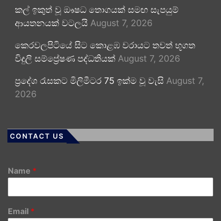
කල් ඉකුත් වූ ඖෂධ තොගයක් සමඟ සැපයුම්
ආයතනයක් වටලයි
August 7, 2026
කෙරවලපිටියේ සිට කොළඹ වරායට තවත් භූගත
විදුලි සම්ප්‍රේෂණ පද්ධතියක්
August 7, 2026
ප්‍රදේශ රැසකට මිලිමීටර 75 ඉක්ම වූ වැසි
August 7,
2026
CONTACT US
Name
*
Email
*