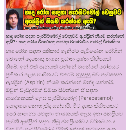
හෘද රෝග සඳහා පැරසිටමෝල් වෙනුවට ඇස්ප්‍රීන් නියම කරන්නේ
ඇයි?- හෘද රෝග විශේෂඥ වෛද්‍ය මහාචාර්ය නාමල් විජයසිංහ
හෘද රෝග සඳහා ප්‍රතිකාර ගැනීමට පැමිණෙන රෝගීන්
බොහෝ දෙනෙකු නගන ප්‍රධාන ප්‍රශ්න කිහිපයක්
තිබේ. ඉන් එක් පැනයක් වන්නේ තමන්ගේ රෝගයට
ප්‍රතිකාර ලෙස භාවිතයට එතරම් නුසුදුසු බව පැවසෙන
ඇස්ප්‍රීන් (Aspirin) නියම කරන්නේ මන්ද යන්නයි.
ඔවුන් වැඩිදුරටත් විමසා සිටින්නේ ඒ සඳහා
ආදේශකයක් ලෙස පැරසිටමෝල් (Paracetamol)
යොදාගත නොහැකිද යන්නයි. මීට දශක කිහිපයකට
පෙර සාමාන්‍ය වේදනා නාශකයක් ලෙස ඉතා ජනප්‍රියව
පැවති ඇස්ප්‍රීන් සඳහා තිබූ ජනප්‍රියත්වය වර්තමානය
වන විට පැරසිටමෝල් විසින් අත්පත් කරගෙන ඇත.