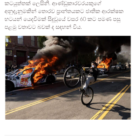
කටයුත්තක් ලෙසිනි. ආණ්ඩුකාරවරයකුගේ
අනුදැනුමකින් තොරව ප්‍රාන්තයකට ජාතික ආරක්ෂක
භටයන් යෙදවීමක් සිදුවූයේ වසර 60 කට පමණ පසු
පළමු වතාවට බවක් ද සඳහන් විය.