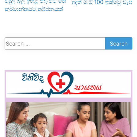
විදුලි බිල ඉහළ නැංවීම තේ
අදත් මි.මී 100 ඉක්මවූ වැසි
කර්මාන්තයට තර්ජනයක්