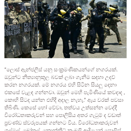
“ලොස් ඇන්ජලීස් යනු සංක්‍රමණිකයන්ගේ නගරයක්.
ඔවුන්ට නීත්‍යානුකූල බවක් ලබා ගැනීම සඳහා උදව්
කරන නගරයක්. මේ නගරය එහි සිටින සියලු දෙනා
එකසේ වැළඳ ගන්නවා. ඔවුන් මෙහි පැමිණියේ කවදාද ,
කොහි සිටද යන්න එහිදී අදාල නැහැ.” ඇය වරක් පවසා
තිබිණි.
කෙසේ හෝ වේවා, තත්වය උත්සන්න වෙද්දී
විරෝධතාකරුවන් සහ පොලිසිය අතර ගැටුම් ද වඩාත්
ප්‍රචණ්ඩ ස්වරූපයක් ගන්නට විය. විරෝධතාකරුවන්
ගල්මුල්, බෝතල්, කොන්ක්‍රීට් කැබලි ආදියෙන් පොලිස්