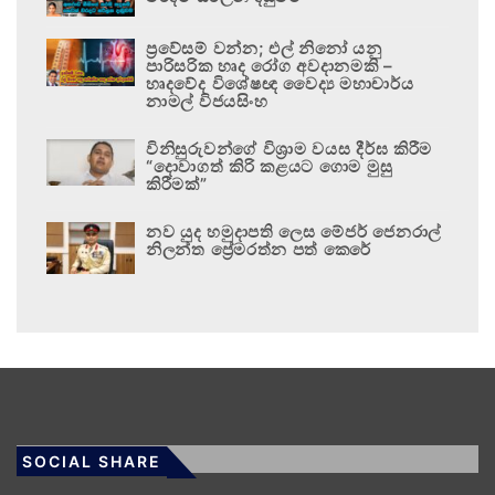
ප්‍රවේසම් වන්න; එල් නිනෝ යනු
පාරිසරික හෘද රෝග අවදානමකි –
හෘදවේද විශේෂඥ වෛද්‍ය මහාචාර්ය
නාමල් විජයසිංහ
විනිසුරුවන්ගේ විශ්‍රාම වයස දීර්ඝ කිරීම
“දොවාගත් කිරි කළයට ගොම මුසු
කිරීමක්”
නව යුද හමුදාපති ලෙස මේජර් ජෙනරාල්
නිලන්ත ප්‍රේමරත්න පත් කෙරේ
SOCIAL SHARE