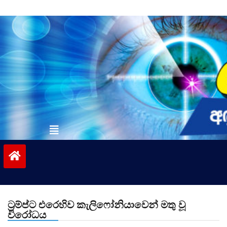
Skip
to
content
vinivida.lk
ට්‍රම්ප්ට එරෙහිව කැලිෆෝනියාවෙන් මතු වූ
විරෝධය