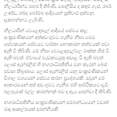
නිලධාරීන්ට පහර දී තිබිණි. පොලිසිය ද කඳුළු ගෑස්, රබර්
උණ්ඩ, ශබ්ද බෝම්බ ආදියෙන් ප්‍රතිචාර දක්වනු
දැකගන්නට ලැබිණි.
නිලධාරීන් වෙළෙඳසැල් ආදියේ සේවය කළ
සංක්‍රමණිකයන් අත්අඩංගුවට ගැනීම නිසා මෙම
සේවකයන් සේවයට වාර්තා නොකරන තත්වයක් පවා
ඇති වී තිබිණි. මේ නිසා වෙළෙඳසැල්වල රාක්ක හිස් වී
ඇති බවත්, ඒවායේ වැඩකටයුතු අඩාළ වී ඇති බවත්
ලොස් ඇන්ජලීස් හි නගරාධිපතිනිය වන කැරන් බේස්
පවසා තිබුණාය. ලොස් ඇන්ජලීස් යනු සංක්‍රමණිකයන්
විශාල වශයෙන් සේවය කරන ප්‍රදේශයකි. ඔවුන් මේ
ආකාරයෙන් අත් අඩංගුවට ගැනීම එහි ආර්ථිකයට දැඩි
බලපෑමක් එල්ල කරන්නක් බව ද ඇය පෙන්වා දී තිබිණි.
නගරාධිපතිනිය සංක්‍රමණිකයන් සම්බන්ධයෙන් වඩාත්
මෘදු ආකල්පයක් දරන්නියකි.