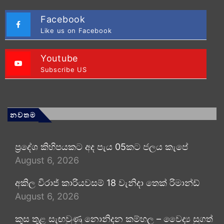
Facebook
Like us on Facebook
Youtube
Subscribe US
නවතම
ප්‍රදේශ කිහිපයකට අද පැය 05කට ජලය කැපේ
August 6, 2026
අකිල විරාජ් කාරියවසම් 18 වැනිදා තෙක් රිමාන්ඩ්
August 6, 2026
කුස තුළ සැඟවුණු නොනිදන කම්හල – වෛද්‍ය සුගත්