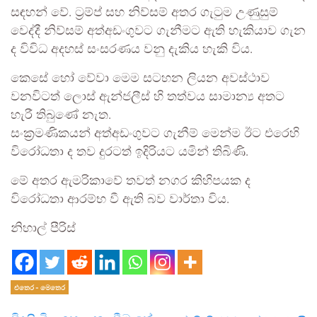
සඳහන් වේ. ට්‍රම්ප් සහ නිව්සම් අතර ගැටුම උණුසුම්
වෙද්දී නිව්සම් අත්අඩංගුවට ගැනීමට ඇති හැකියාව ගැන
ද විවිධ අදහස් සංසරණය වනු දැකිය හැකි විය.
කෙසේ හෝ වේවා මෙම සටහන ලියන අවස්ථාව
වනවිටත් ලොස් ඇන්ජලීස් හි තත්වය සාමාන්‍ය අතට
හැරී තිබුණේ නැත.
සංක්‍රමණිකයන් අත්අඩංගුවට ගැනීම් මෙන්ම ඊට එරෙහි
විරෝධතා ද තව දුරටත් ඉදිරියට යමින් තිබිණි.
මේ අතර ඇමරිකාවේ තවත් නගර කිහිපයක ද
විරෝධතා ආරම්භ වී ඇති බව වාර්තා විය.
නිහාල් පීරිස්
එතෙර - මෙතෙර