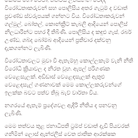
කෙසේ හෝ වේවා, තත්වය උත්සන්න වෙද්දී
විරෝධතාකරුවන් සහ පොලිසිය අතර ගැටුම් ද වඩාත්
ප්‍රචණ්ඩ ස්වරූපයක් ගන්නට විය. විරෝධතාකරුවන්
ගල්මුල්, බෝතල්, කොන්ක්‍රීට් කැබලි ආදියෙන් පොලිස්
නිලධාරීන්ට පහර දී තිබිණි. පොලිසිය ද කඳුළු ගෑස්, රබර්
උණ්ඩ, ශබ්ද බෝම්බ ආදියෙන් ප්‍රතිචාර දක්වනු
දැකගන්නට ලැබිණි.
විරෝධතාවලට මුවා වී ඇතැම්හු කොල්ලකෑම් වැනි නීති
විරෝධී ක්‍රියාවල ද නිරත වූහ. ඇපල් පරිගණක
වෙළෙසැලක්, අඩිඩාස් වෙළෙඳසැලක් ඇතුළු
වෙළෙඳසැල් ගණනාවක් මෙම කොල්ලකරුවන්ගේ
ඉලක්ක බවට පත්ව තිබූ බැව් වාර්තා විය.
නගරයේ ඇතැම් ප්‍රදේශවල ඇඳිරි නීතිය ද පනවනු
ලැබිණි.
මෙම තත්වය තුළ ජනාධිපති ට්‍රම්ප් වඩාත් දැඩි පියවරක්
ගනිමින් ලොස් ඇන්ජලීස් වෙත ජාතික ආරක්ෂක