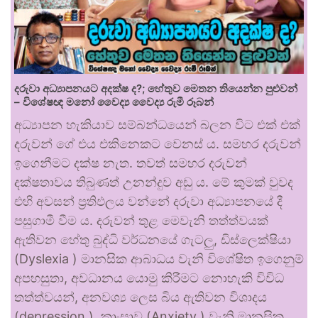
දරුවා අධ්‍යාපනයට අදක්ෂ ද?; හේතුව මෙතන තියෙන්න පුළුවන්
– විශේෂඥ මනෝ වෛද්‍ය වෛද්‍ය රුමී රූබන්
අධ්‍යාපන හැකියාව සම්බන්ධයෙන් බලන විට එක් එක්
දරුවන් ගේ එය එකිනෙකට වෙනස් ය. සමහර දරුවන්
ඉගෙනීමට දක්ෂ නැත. තවත් සමහර දරුවන්
දක්ෂතාවය තිබුණත් උනන්දුව අඩු ය. මේ කුමක් වුවද
එහි අවසන් ප්‍රතිඵලය වන්නේ දරුවා අධ්‍යාපනයේ දී
පසුගාමී වීම ය. දරුවන් තුළ මෙවැනි තත්ත්වයක්
ඇතිවන හේතු බුද්ධි වර්ධනයේ ගැටලු, ඩිස්ලෙක්ෂියා
(Dyslexia ) මානසික ආබාධය වැනි විශේෂිත ඉගෙනුම්
අපහසුතා, අවධානය යොමු කිරීමට නොහැකි විවිධ
තත්ත්වයන්, අනවශ්‍ය ලෙස බිය ඇතිවන විශාදය
(depression ), කාංසාව (Anxiety ) වැනි මානසික …