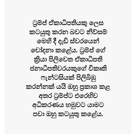
ට්‍රම්ප් ඒකාධිපතියකු ලෙස
කටයුතු කරන බවට නිව්සම්
මෙහි දී දැඩි ස්වරයෙන්
චෝදනා කළේය. ට්‍රම්ප් ගේ
ක්‍රියා පිලිවෙත ඒකාධිපති
ජනාධිපතිවරයකුගේ විකෘති
ෆැන්ටසියක් පිලිබිඹු
කරන්නක් යයි ඔහු ප්‍රකාශ කළ
අතර ට්‍රම්ප්ට එරෙහිව
අධිකරණය හමුවට යාමට
පවා ඔහු කටයුතු කළේය.