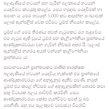
බලඇණියේ භටයන් සහ මැරීන් බලකායේ භටයන්
යෙදවීමට කටයුතු කළේය. මෙය හමුදාව යෙදවීමක් හා
සමාන ය. මෙම භටයන් 5,000 කට ආසන්න සංඛ්‍යාවක්
ලොස් ඇන්ජලීස් වෙත එවීමට ට්‍රම්ප් නියෝග කළේය.
ට්‍රම්ප් ගේ මෙම තීරණය තවත් ගැටුමකට මග පෑදුවේය.
එම ගැටුම ඇති වූයේ ට්‍රම්ප් සහ කැලිෆෝනියා ප්‍රාන්තයේ
ආණ්ඩුකාරවරයා වන ගැවින් නිව්සම් අතර යි. (ලොස්
ඇන්ජලීස් නගරය අයත් වන්නේ කැලිෆෝනියා
ප්‍රාන්තයට ය).
සාමාන්‍යයෙන් ප්‍රාන්තයකට ජාතික ආරක්ෂක
බලඇණියේ භටයන් යෙදවිය හැක්කේ එම ප්‍රාන්තයේ
ආණ්ඩුකාරවරයා ගේ අනුදැනුම ඇතිව පමණි. නමුත්
ට්‍රම්ප් එය කළේ නිව්සම් ගේ අනුදැනුමකින් තොරව තමා
සතු විධායක බලය පාවිච්චි කරමිනි. මෙය
ආණ්ඩුකාරවරයා කෝප ගැන්වීමට සමත් වූ බව
පෙනිණි. ඔහු එය සැලකුවේ ව්‍යවස්ථා විරෝධී