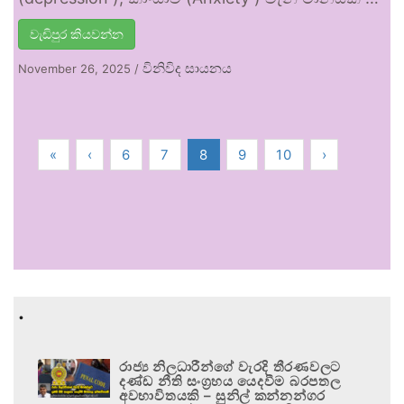
වැඩිපුර කියවන්න
විනිවිද සායනය
November 26, 2025
/
«
‹
6
7
8
9
10
›
.
රාජ්‍ය නිලධාරීන්ගේ වැරදි තීරණවලට
දණ්ඩ නීති සංග්‍රහය යෙදවීම බරපතල
අවභාවිතයකි – සුනිල් කන්නන්ගර