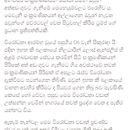
අනවසර සංක්‍රමණිකයන් සොයා යමින් ඔවුන්
අත්අඩංගුවට ගැනීමේ මෙහෙයුම්වලට එරෙහිව ය.
මෙවැනි සංක්‍රමණිකයන් අල්ලාගෙන ඔවුන් නැවත
ඔවුන්ගේ මව්රටවල් වෙත පිටුවහල් කිරීම ට්‍රම්ප් ගේ
ප්‍රධාන ප්‍රතිපත්තියකි.
විරෝධතා ආරම්භ වූයේ පසුගිය 06 වැනි සිකුරාදා යි.
එදින ඉහත කී බලකායේ නිලධාරීන් ලොස් ඇන්ජලීස් හි
ඇඳුම් ගබඩාවක සේවය කරමින් සිටි සංක්‍රමණිකයන්
පිරිසක් අත් අඩංගුවට ගැනීමට ගිය අවස්ථාවේ තවත්
සංක්‍රමණිකයන් පිරිසක් ඒ අසළට රැස්ව විරෝධතා
දැක්වීමට පටන්ගෙන තිබිණි. ඔවුන් ඉහත කී බලකායේ
වාහන අවහිර කිරීමට ද පියවර ගෙන තිබූ බව පැවසිණි.
කෙසේ හෝ වේවා, පසුව මෙම විරෝධතා වඩාත්
උත්සන්න වෙමින් නගරයේ තවත් ප්‍රදේශ වෙත ද පැතිර
යන්නට විය.
ඇතැම් තැන්වල මෙම විරෝධතා වඩාත් ප්‍රචණ්ඩ