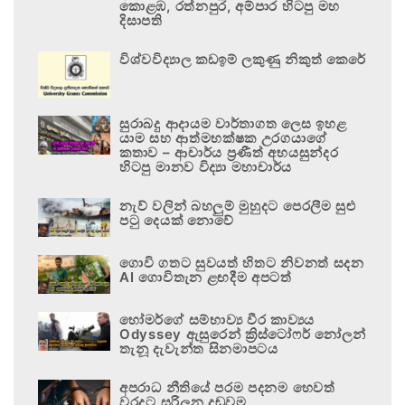
කොළඹ, රත්නපුර, අම්පාර හිටපු මහ
දිසාපති
විශ්වවිද්‍යාල කඩඉම් ලකුණු නිකුත් කෙරේ
සුරාබදු ආදායම වාර්තාගත ලෙස ඉහළ
යාම සහ ආත්මභක්ෂක උරගයාගේ
කතාව – ආචාර්ය ප්‍රණීත් අභයසුන්දර
හිටපු මානව විද්‍යා මහාචාර්ය
නැව් වලින් බහලුම් මුහුදට පෙරලීම සුළු
පටු දෙයක් නොවේ
ගොවි ගතට සුවයත් හිතට නිවනත් සදන
AI ගොවිතැන ළඟදීම අපටත්
හෝමර්ගේ සම්භාව්‍ය වීර කාව්‍යය
Odyssey ඇසුරෙන් ක්‍රිස්ටෝෆර් නෝලන්
තැනූ දැවැන්ත සිනමාපටය
අපරාධ නීතියේ පරම පදනම හෙවත්
වරදට සරිලන දඬුවම