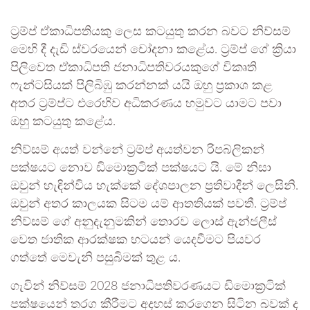
ට්‍රම්ප් ඒකාධිපතියකු ලෙස කටයුතු කරන බවට නිව්සම්
මෙහි දී දැඩි ස්වරයෙන් චෝදනා කළේය. ට්‍රම්ප් ගේ ක්‍රියා
පිලිවෙත ඒකාධිපති ජනාධිපතිවරයකුගේ විකෘති
ෆැන්ටසියක් පිලිබිඹු කරන්නක් යයි ඔහු ප්‍රකාශ කළ
අතර ට්‍රම්ප්ට එරෙහිව අධිකරණය හමුවට යාමට පවා
ඔහු කටයුතු කළේය.
නිව්සම් අයත් වන්නේ ට්‍රම්ප් අයත්වන රිපබ්ලිකන්
පක්ෂයට නොව ඩිමොක්‍රටික් පක්ෂයට යි. මේ නිසා
ඔවුන් හැඳින්විය හැක්කේ දේශපාලන ප්‍රතිවාදීන් ලෙසිනි.
ඔවුන් අතර කාලයක සිටම යම් ආතතියක් පවතී. ට්‍රම්ප්
නිව්සම් ගේ අනුදැනුමකින් තොරව ලොස් ඇන්ජලීස්
වෙත ජාතික ආරක්ෂක භටයන් යෙදවීමට පියවර
ගත්තේ මෙවැනි පසුබිමක් තුළ ය.
ගැවින් නිව්සම් 2028 ජනාධිපතිවරණයට ඩිමොක්‍රටික්
පක්ෂයෙන් තරග කීරීමට අදහස් කරගෙන සිටින බවක් ද