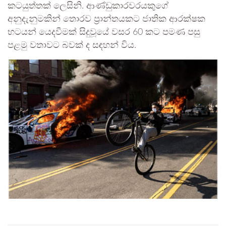
කටයුත්තක් ලෙසිනි. ආණ්ඩුකාරවරයකුගේ
අනුදැනුමකින් තොරව ප්‍රාන්තයකට ජාතික ආරක්ෂක
භටයන් යෙදවීමක් සිදුවූයේ වසර 60 කට පමණ පසු
පළමු වතාවට බවක් ද සඳහන් විය.