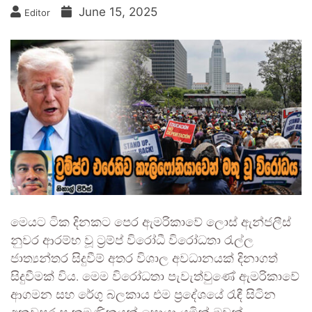
June 15, 2025
Editor
මෙයට ටික දිනකට පෙර ඇමරිකාවේ ලොස් ඇන්ජලීස්
නුවර ආරම්භ වූ ට්‍රම්ප් විරෝධී විරෝධතා රැල්ල
ජාත්‍යන්තර සිදුවීම් අතර විශාල අවධානයක් දිනාගත්
සිදුවීමක් විය. මෙම විරෝධතා පැවැත්වුණේ ඇමරිකාවේ
ආගමන සහ රේගු බලකාය එම ප්‍රදේශයේ රැඳී සිටින