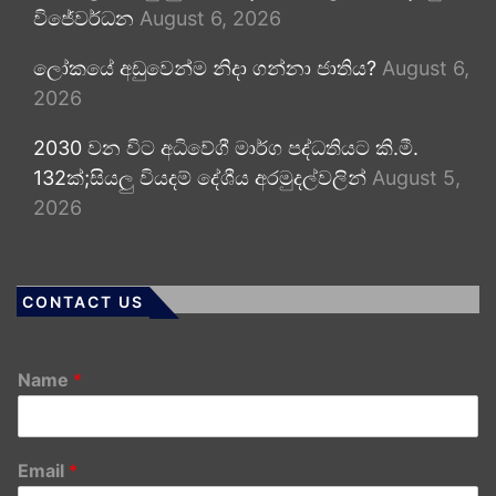
විජේවර්ධන
August 6, 2026
ලෝකයේ අඩුවෙන්ම නිදා ගන්නා ජාතිය?
August 6,
2026
2030 වන විට අධිවේගී මාර්ග පද්ධතියට කි.මී.
132ක්;සියලු වියදම් දේශීය අරමුදල්වලින්
August 5,
2026
CONTACT US
Name
*
Email
*