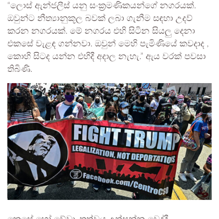
“ලොස් ඇන්ජලීස් යනු සංක්‍රමණිකයන්ගේ නගරයක්.
ඔවුන්ට නීත්‍යානුකූල බවක් ලබා ගැනීම සඳහා උදව්
කරන නගරයක්. මේ නගරය එහි සිටින සියලු දෙනා
එකසේ වැළඳ ගන්නවා. ඔවුන් මෙහි පැමිණියේ කවදාද ,
කොහි සිටද යන්න එහිදී අදාල නැහැ.” ඇය වරක් පවසා
තිබිණි.