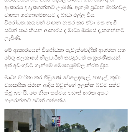
ස්වරූපයක් ගත් අතර වීදිවල වාහන ගිනි තබා ඇති
ආකාරය ද දැකගන්නට ලැබිණි. ඇතැම් ප්‍රධාන මාර්ගවල
වාහන ගමනාගමනයට ද බාධා එල්ල විය.
විරෝධතාකරුවන් වාහන නතර කර ඒවා මත නැගී
සටන් පාඨ කියන ආකාරය ද මාධ්‍ය ඔස්සේ දැකගන්නට
ලැබිණි.
මේ ආකාරයෙන් විරෝධතා පැවැත්වෙද්දීත් ආගමන සහ
රේගු බලකායේ නිලධාරීන් තවදුරටත් සංක්‍රමණිකයන්
අත් අඩංගුවට ගැනීමේ මෙහෙයුම්වල නිරත වූහ.
මාධ්‍ය වාර්තා කර තිබුණේ වෙළෙඳසැල්, පාසැල්, කුඩා
ව්‍යාපාරික ස්ථාන ආදිය ඔවුන්ගේ ඉලක්ක බවට පත්ව
තිබූ බව යි. මේ නිසා තත්වය වඩාත් නරක අතට
හැරෙන්නට පටන් ගත්තේය.