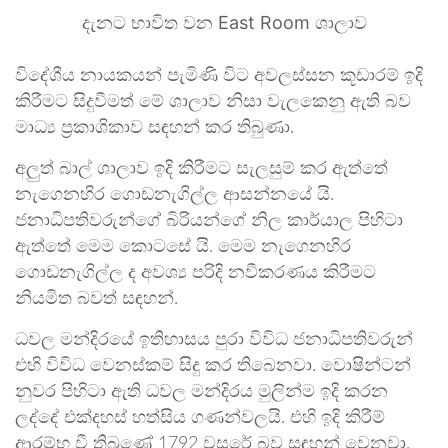
දැනට භාවිත වන East Room ශාලාව
විදේශීය නායකයන් පැමිණි විට අවලස්සන කූඩාරම් ඉදි
කිරීමට සිදුවීමත් මේ ශාලාව නිසා වැලකෙනු ඇති බව
මාධ්‍ය ප‍්‍රකාශිකාව සඳහන් කර තිබුණා.
අලුත් බාල් ශාලාව ඉදි කිරීමට සැලසුම් කර ඇත්තේ
නැගෙනහිර ගොඩනැගිල්ල ආසන්නයේ යි.
ජනාධිපතිවරුන්ගේ බිරියන්ගේ නිල කාර්යාල පිහිටා
ඇත්තේ මෙම කොටසේ යි. මෙම නැගෙනහිර
ගොඩනැගිල්ල ද අවශ්‍ය පරිදි නවීකරණය කිරීමට
නියමිත බවත් සඳහන්.
ධවල මන්දිරයේ ඉතිහාසය පුරා විවිධ ජනාධිපතිවරුන්
එහි විවිධ වෙනස්කම් සිදු කර තිබෙනවා. වොෂින්ටන්
නුවර පිහිටා ඇති ධවල මන්දිරය මුලින්ම ඉදි කරන
ලද්දේ එක්දහස් හත්සිය ගණන්වලයි. එහි ඉදි කිරීම්
ආරම්භ වී තිබුණේ 1792 වසරේ බව සඳහන් වෙනවා.