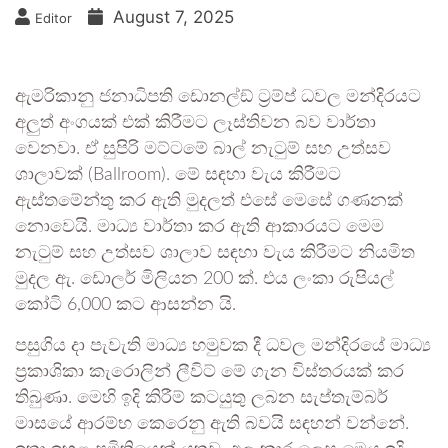
August 7, 2025
Editor
ඇමරිකානු ජනාධිපති ඩොනල්ඞ් ට‍්‍රම්ප් ධවල මන්දිරයට
අලුත් අංගයක් එක් කිරීමට ලෑස්තිවන බව වාර්තා
වෙනවා. ඒ සුපිරි මට්ටමේ බාල් නැටුම් සහ උත්සව
ශාලාවක් (Ballroom). මේ සඳහා වැය කිරීමට
ඇස්තමේන්තු කර ඇති මුදලත් එසේ මෙසේ ගණනක්
නොවෙයි. මාධ්‍ය වාර්තා කර ඇති ආකාරයට මෙම
නැටුම් සහ උත්සව ශාලාව සඳහා වැය කිරීමට නියමිත
මුදල ඇ. ඩොලර් මිලියන 200 ක්. එය ලංකා රුපියල්
කෝටි 6,000 කට ආසන්න යි.
පසුගිය දා පැවැති මාධ්‍ය හමුවක දී ධවල මන්දිරයේ මාධ්‍ය
ප‍්‍රකාශිකා කැරොලින් ලීවිට් මේ ගැන විස්තරයක් කර
තිබුණා. මෙහි ඉදි කිරීම් කටයුතු ලබන සැප්තැම්බර්
මාසයේ ආරම්භ කෙරෙනු ඇති බවයි සඳහන් වන්නේ.