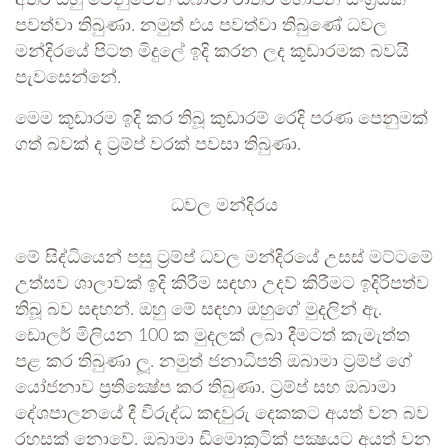
අතර ඔහු වෙනුවෙන් ඔබාමා රාති‍්‍ර භෝජන සංග‍්‍රයක්
පවත්වා තිබුණා. නමුත් එය පවත්වා තිබුණේ ධවල
මන්දිරයේ පිටත මිදුලේ ඉදි කරන ලද කූඩාරමක බවයි
පැවසෙන්නේ.
මෙම කූඩාරම ඉදි කර තිබූ කුඩාරම් රෙදි පරණ පෙනුමක්
ගත් බවක් ද ට‍්‍රම්ප් වරක් පවසා තිබුණා.
ධවල මන්දිරය
මේ සිද්ධියෙන් පසු ට‍්‍රම්ප් ධවල මන්දිරයේ උසස් මට්ටමේ
උත්සව ශාලාවක් ඉදි කිරීම සඳහා උදව් කිරීමට ඉදිරිපත්ව
තිබූ බව සඳහන්. ඔහු මේ සඳහා ඔහුගේ මුදලින් ඇ.
ඩොලර් මිලියන 100 ක මුදලක් ලබා දීමටත් කැමැත්ත
පළ කර තිබුණා ලූ. නමුත් ජනාධිපති ඔබාමා ට‍්‍රම්ප් ගේ
යෝජනාව ප‍්‍රතික්‍ෂේප කර තිබුණා. ට‍්‍රම්ප් සහ ඔබාමා
දේශපාලනයේ දී විරුද්ධ කඳවුරු දෙකකට අයත් වන බව
රහසක් නොවේ. ඔබාමා ඩිමොක‍්‍රටික් පක්‍ෂයට අයත් වන