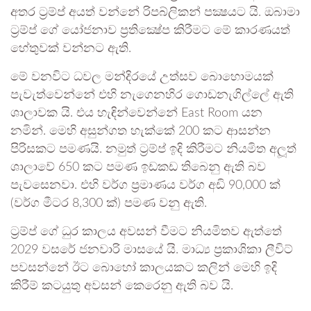
අතර ට‍්‍රම්ප් අයත් වන්නේ රිපබ්ලිකන් පක්‍ෂයට යි. ඔබාමා
ට‍්‍රම්ප් ගේ යෝජනාව ප‍්‍රතික්‍ෂේප කිරීමට මේ කාරණයත්
හේතුවක් වන්නට ඇති.
මේ වනවිට ධවල මන්දිරයේ උත්සව බොහොමයක්
පැවැත්වෙන්නේ එහි නැගෙනහිර ගොඩනැගිල්ලේ ඇති
ශාලාවක යි. එය හැඳින්වෙන්නේ East Room යන
නමින්. මෙහි අසුන්ගත හැක්කේ 200 කට ආසන්න
පිරිසකට පමණයි. නමුත් ට‍්‍රම්ප් ඉදි කිරීමට නියමිත අලූත්
ශාලාවේ 650 කට පමණ ඉඩකඩ තිබෙනු ඇති බව
පැවසෙනවා. එහි වර්ග ප‍්‍රමාණය වර්ග අඩි 90,000 ක්
(වර්ග මීටර 8,300 ක්) පමණ වනු ඇති.
ට‍්‍රම්ප් ගේ ධුර කාලය අවසන් වීමට නියමිතව ඇත්තේ
2029 වසරේ ජනවාරි මාසයේ යි. මාධ්‍ය ප‍්‍රකාශිකා ලීවිට්
පවසන්නේ ඊට බොහෝ කාලයකට කලින් මෙහි ඉදි
කිරීම් කටයුතු අවසන් කෙරෙනු ඇති බව යි.