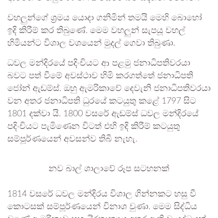
වහලුන්ගේ ශ‍්‍රමය යොදා ගනිමින් තමයි මෙහි බොහෝ
ඉදි කිරීම් කර තිබුණේ. මෙම වහලුන් සැපයූ වහල්
හිමියන්ට විශාල වශයෙන් මුදල් ගෙවා තිබුණා.
ධවල මන්දිරයේ පදිංචියට ආ පළමු ජනාධිපතිවරයා
බවට පත් වීමේ අවස්ථාව හිමි කරගත්තේ ජනාධිපති
ජෝන් ඇඩම්ස්. ඔහු ඇමරිකාවේ දෙවැනි ජනාධිපතිවරයා
වන අතර ජනාධිපති ධුරයේ කටයුතු කළේ 1797 සිට
1801 දක්වා යි. 1800 වසරේ ඇඩම්ස් ධවල මන්දිරයේ
පදිංචියට පැමිණෙන විටත් එහි ඉදි කිරීම් කටයුතු
සම්පූර්ණයෙන් අවසන්ව තිබී නැහැ.
නව බාල් ශාලාවේ රූප සටහනක්
1814 වසරේ ධවල මන්දිරය විශාල ගින්නකට හසු වී
කොටසක් සම්පූර්ණයෙන් විනාශ වුණා. මෙම සිද්ධිය