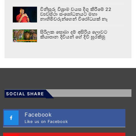
විනිසුරු විශ්‍රාම වයස දිගු කිරීමේ 22
ව්‍යවස්ථා සංශෝධනයට මහා
නාහිමිවරුන්ගෙන් විරෝධයක් නෑ
සිරිලක සොබා දම් අසිරිය ලොවට
කියාපාන දිවියන් ගේ දිවි සුරකිමු
SOCIAL SHARE
Facebook
Like us on Facebook