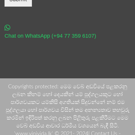
Chat on WhatsApp (+94 77 359 6107)
Copyrights protected: මෙම වෙබ් අඩවියේ පළකරනු
ලබන කිනම් හෝ දෙයකින් යම් පුද්ගලයකුට හෝ
පාර්ශවයකට යම්කිසි අගතියක් සිදුවන්නේ නම් එම
පුද්ගලයා හෝ පාර්ශවය විසින් තම අනන්‍යතාව තහවුරු
කරමින් ඉදිරිපත් කරනු ලබන පිළිතුරු පළකිරීමට මෙම
වෙබ් අඩවිය ආචාර ධර්මීය වශයෙන් බැඳී සිටී.
'www.vinivida.lk' © 2021- 2024| Contact Us -