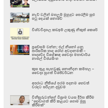
නැව් වලින් බහලුම් මුහුදට පෙරලීම සුළු
පටු දෙයක් නොවේ
විශ්වවිද්‍යාල කඩඉම් ලකුණු නිකුත් කෙරේ
ප්‍රවේසම් වන්න; එල් නිනෝ යනු
පාරිසරික හෘද රෝග අවදානමකි –
හෘදවේද විශේෂඥ වෛද්‍ය මහාචාර්ය
නාමල් විජයසිංහ
කුස තුළ සැඟවුණු නොනිදන කම්හල –
වෛද්‍ය සුගත් විජේවර්ධන
අපරාධ නීතියේ පරම පදනම හෙවත්
වරදට සරිලන දඬුවම
විනිසුරුවන්ගේ විශ්‍රාම වයස දීර්ඝ කිරීම
“දොවාගත් කිරි කළයට ගොම මුසු
කිරීමක්”