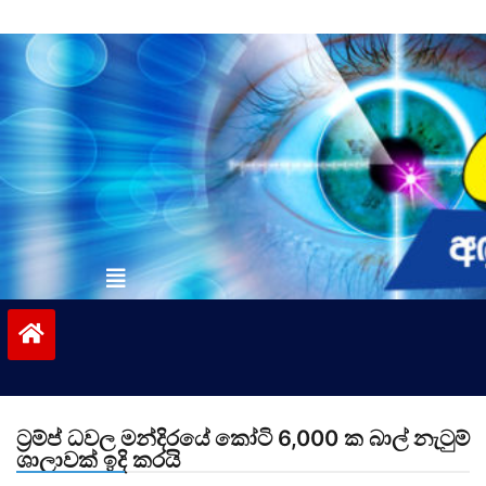
Skip
to
content
vinivida.lk
ට්‍රම්ප් ධවල මන්දිරයේ කෝටි 6,000 ක බාල් නැටුම්
ශාලාවක් ඉදි කරයි