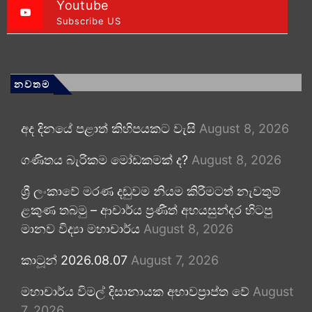
Youtube
Subscribe US
නවතම
අද දිනයේ පළාත් කිහිපයකට වැසි
August 8, 2026
ගණිතය බැරිකම මෝඩකමක් ද?
August 8, 2026
ශ්‍රී ලංකාවේ මරණ දඬුවම නියම කිරීමටත් නැවතුම්
ළකුණ තබමු – ආචාර්ය ප්‍රණීත් අභයසුන්දර හිටපු
මානව විද්‍යා මහාචාර්ය
August 8, 2026
කාටූන් 2026.08.07
August 7, 2026
මහාචාර්ය විමල් දිසානායක අභාවප්‍රාප්ත වේ
August
7, 2026