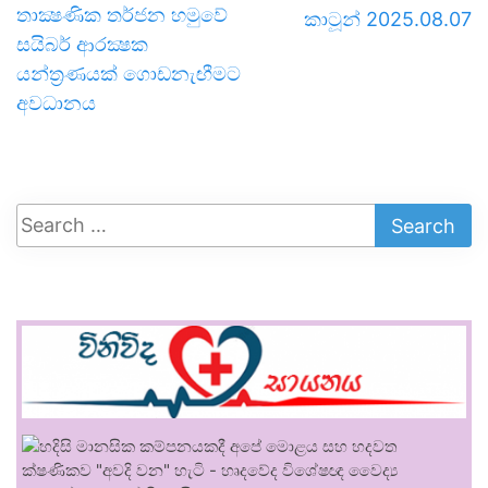
තාක්‍ෂණික තර්ජන හමුවේ
කාටූන් 2025.08.07
සයිබර් ආරක්‍ෂක
යන්ත්‍රණයක් ගොඩනැඟීමට
අවධානය