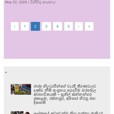
විනිවිද සායනය
May 22, 2026
/
‹
1
2
3
4
5
›
»
.
රාජ්‍ය නිලධාරීන්ගේ වැරදි තීරණවලට
දණ්ඩ නීති සංග්‍රහය යෙදවීම බරපතල
අවභාවිතයකි – සුනිල් කන්නන්ගර
කොළඹ, රත්නපුර, අම්පාර හිටපු මහ
දිසාපති
ලෝකයේ අඩුවෙන්ම නිදා ගන්නා ජාතිය?