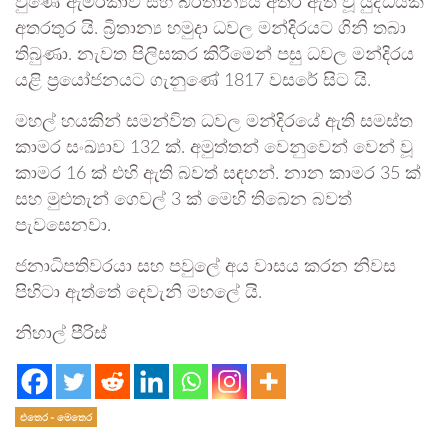
වුණේ ඇමරිකාව සහ බි‍්‍රතාන්‍යය අතර ඇති වූ යුද්ධයක්
අතරතුර යි. බ්‍රිතාන්‍ය හමුදා ධවල මන්දිරයට ගිනි තබා
තිබුණා. නැවත පිලිසකර කිරීමෙන් පසු ධවල මන්දිරය
යළි ප‍්‍රයෝජනයට ගැනුණේ 1817 වසරේ සිට යි.
මහල් හයකින් සමන්විත ධවල මන්දිරයේ ඇති සමස්ත
කාමර සංඛ්‍යාව 132 ක්. අමුත්තන් වෙනුවෙන් වෙන් වූ
කාමර 16 ක් එහි ඇති බවත් සඳහන්. නාන කාමර 35 ක්
සහ මුළුතැන් ගෙවල් 3 ක් මෙහි තිබෙන බවත්
පැවසෙනවා.
ජනාධිපතිවරයා සහ පවුලේ අය වාසය කරන නිවස
පිහිටා ඇත්තේ දෙවැනි මහලේ යි.
නිහාල් පීරිස්
එතෙර - මෙතෙර