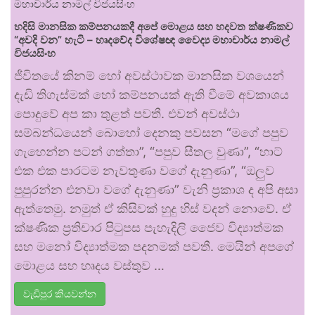
හදිසි මානසික කම්පනයකදී අපේ මොළය සහ හදවත ක්ෂණිකව
“අවදි වන” හැටි – හෘදවේද විශේෂඥ වෛද්‍ය මහාචාර්ය නාමල්
විජයසිංහ
ජීවිතයේ කිනම් හෝ අවස්ථාවක මානසික වශයෙන්
දැඩි තිගැස්මක් හෝ කම්පනයක් ඇති වීමේ අවකාශය
පොදුවේ අප කා තුළත් පවතී. එවන් අවස්ථා
සම්බන්ධයෙන් බොහෝ දෙනකු පවසන “මගේ පපුව
ගැහෙන්න පටන් ගත්තා”, “පපුව සීතල වුණා”, “හාට්
එක එක පාරටම නැවතුණා වගේ දැනුණා”, “ඔලුව
පුපුරන්න එනවා වගේ දැනුණා” වැනි ප්‍රකාශ ද අපි අසා
ඇත්තෙමු. නමුත් ඒ කිසිවක් හුදු හිස් වදන් නොවේ. ඒ
ක්ෂණික ප්‍රතිචාර පිටුපස පැහැදිලි ජෛව විද්‍යාත්මක
සහ මනෝ විද්‍යාත්මක පදනමක් පවතී. මෙයින් අපගේ
මොළය සහ හෘදය වස්තුව …
වැඩිපුර කියවන්න