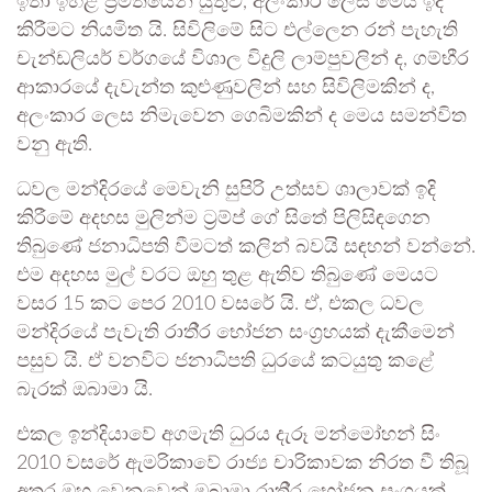
ඉතා ඉහළ ප‍්‍රමිතියෙන් යුතුව, අලංකාර ලෙස මෙය ඉදි
කිරීමට නියමිත යි. සිවිලිමේ සිට එල්ලෙන රන් පැහැති
චැන්ඩලියර් වර්ගයේ විශාල විදුලි ලාම්පුවලින් ද, ගම්භීර
ආකාරයේ දැවැන්ත කුළුණුවලින් සහ සිවිලිමකින් ද,
අලංකාර ලෙස නිමැවෙන ගෙබිමකින් ද මෙය සමන්විත
වනු ඇති.
ධවල මන්දිරයේ මෙවැනි සුපිරි උත්සව ශාලාවක් ඉදි
කිරීමේ අදහස මුලින්ම ට‍්‍රම්ප් ගේ සිතේ පිලිසිඳගෙන
තිබුණේ ජනාධිපති වීමටත් කලින් බවයි සඳහන් වන්නේ.
එම අදහස මුල් වරට ඔහු තුළ ඇතිව තිබුණේ මෙයට
වසර 15 කට පෙර 2010 වසරේ යි. ඒ, එකල ධවල
මන්දිරයේ පැවැති රාති‍්‍ර භෝජන සංග‍්‍රහයක් දැකීමෙන්
පසුව යි. ඒ වනවිට ජනාධිපති ධුරයේ කටයුතු කළේ
බැරක් ඔබාමා යි.
එකල ඉන්දියාවේ අගමැති ධුරය දැරූ මන්මෝහන් සිං
2010 වසරේ ඇමරිකාවේ රාජ්‍ය චාරිකාවක නිරත වී තිබූ