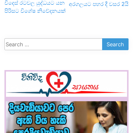
විදෙස් රටවල යුද්ධයට යන
අරගලයට පහර දී වසර 2යි
පිරිසට විශේෂ නිවේදනයක්