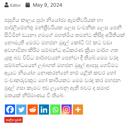
May 9, 2024
Editor
පසුගිය කාලය පුරා නියෝජ්‍ය ඇමතිවරියක හා
පාර්ලිමේන්තු මන්ත්‍රීවරියක ලෙස වංචනික ලෙස පෙනී
සිටිමින් ඩයනා ගමගේ මහත්මිය තමන්ට කිසිදු අයිතියක්
නොමැති මෙරට මහජන මුදල් කෝටි 02 කට වඩා
අවභාවිතා කිරීම සම්බන්ධ අධිකරණ ක්‍රියා මාර්ග ගත
යුතු බව විවිධ පාර්ශවයන් පෙන්වා දී තිබේ.මෙම වරද
සම්බන්ධයෙන් ලබාගත් මහජන මුදල් ආපසු ගෙවීමට
ඇයට නියෝග නොකරන්නේ නම් යළිත් කවර හෝ
වංචාකරුවකුට හෝ කාරියකට මෙම වරද කර මහජන
මුදල් ගසා කෑමට ඉඩ ලැබෙනු ඇති බවට ද සමාජ
මතයක් නිර්මාණය වී තිබේ.
කාලීන පුවත්