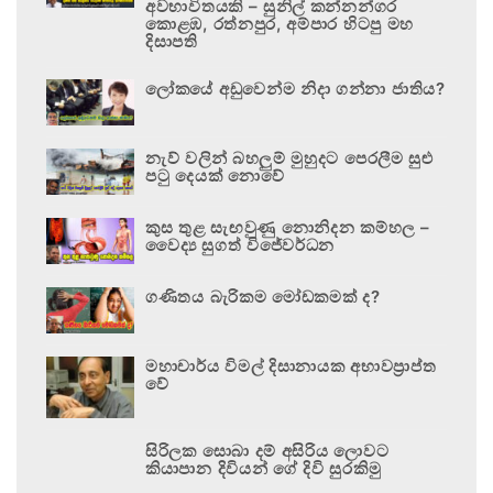
අවභාවිතයකි – සුනිල් කන්නන්ගර
කොළඹ, රත්නපුර, අම්පාර හිටපු මහ
දිසාපති
ලෝකයේ අඩුවෙන්ම නිදා ගන්නා ජාතිය?
නැව් වලින් බහලුම් මුහුදට පෙරලීම සුළු
පටු දෙයක් නොවේ
කුස තුළ සැඟවුණු නොනිදන කම්හල –
වෛද්‍ය සුගත් විජේවර්ධන
ගණිතය බැරිකම මෝඩකමක් ද?
මහාචාර්ය විමල් දිසානායක අභාවප්‍රාප්ත
වේ
සිරිලක සොබා දම් අසිරිය ලොවට
කියාපාන දිවියන් ගේ දිවි සුරකිමු