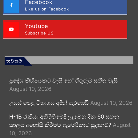
Facebook
Like us on Facebook
Youtube
Subscribe US
නවතම
ප්‍රදේශ කිහිපයකට වැසි හෝ ගිගුරුම් සහිත වැසි
August 10, 2026
උසස් පෙළ විභාගය අදින් ඇරඹෙයි
August 10, 2026
H-1B රැකියා අහිමිවීමේදී ලැබෙන දින 60 සහන
කාලය අහෝසි කිරීමට ඇමෙරිකාව සූදානම්?
August
10, 2026