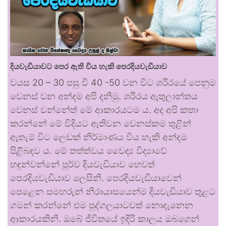
දියවැඩියාවට පෙර ඇති විය හැකි පෙරදියවැඩියාව
වයස 20 – 30 පසු වී 40 -50 වන විට ශරීරයේ පෙනුම
වෙනස් වන අන්දම අපි දනිමු. ශරීරය ඇතුලාන්තය
වෙනස් වන්නේත් මේ ආකාරයටම ය. අද අපි කතා
කරන්නේ මේ විදියට ඇතිවන වෙනස්කම තුළින්
ඇතැම් විට ලෙඩක් නිර්මාණය විය හැකි අන්දම
පිළිබඳව ය. මේ තත්ත්වය වෛද්‍ය විද්‍යාවේ
හඳුන්වන්නේ පූර්ව දියවැඩියාව හෙවත්
පෙරදියවැඩියාව ලෙසිනි. පෙරදියවැඩියාවෙන්
පෙළෙන සමහරුන් නිරායාසයෙන්ම දියවැඩියාව තුළට
ගමන් කරන්නේ එම පුද්ගලයාටවත් නොදැනෙන
ආකාරයකිනි. ඔබේ ජීවිතයේ ඉදිරි කාලය ඔබගෙන්