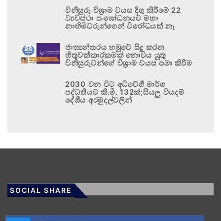
විනිසුරු විශ්‍රාම වයස දිගු කිරීමේ 22
ව්‍යවස්ථා සංශෝධනයට මහා
නාහිමිවරුන්ගෙන් විරෝධයක් නෑ
ජාත්‍යන්තරය හමුවේ සිදු කරන
හිතුවක්කාරකමක් නොවිය යුතු
විනිසුරුවන්ගේ විශ්‍රාම වයස පමා කිරීම
2030 වන විට අධිවේගී මාර්ග
පද්ධතියට කි.මී. 132ක්;සියලු වියදම්
දේශීය අරමුදල්වලින්
SOCIAL SHARE