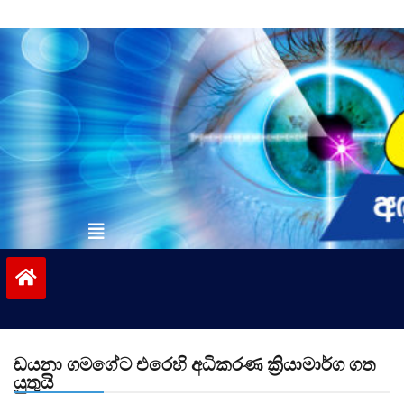
Skip
to
content
vinivida.lk
ඩයනා ගමගේට එරෙහි අධිකරණ ක්‍රියාමාර්ග ගත
යුතුයි