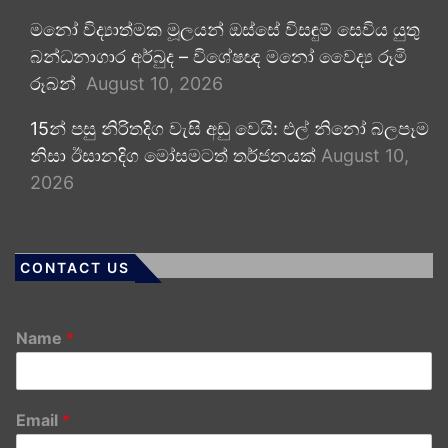
මනෝ විද්‍යාත්මක මූලයන් ඔස්සේ විසඳුම් සෙවිය යුතු
බන්ධනාගාර අර්බුද – විශේෂඥ මනෝ වෛද්‍ය රූමි
රූබන්
August 10, 2026
15න් පසු නිරිතදිග වැසි අඩු වෙයි: එල් නිනෝ බලපෑම
නිසා ඊසානදිග මෝසමටත් තර්ජනයක්
August 10,
2026
CONTACT US
Name
*
Email
*