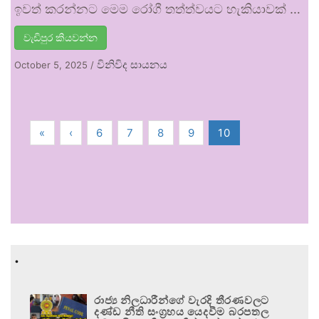
ඉවත් කරන්නට මෙම රෝගී තත්ත්වයට හැකියාවක් …
වැඩිපුර කියවන්න
විනිවිද සායනය
October 5, 2025
/
«
‹
6
7
8
9
10
.
රාජ්‍ය නිලධාරීන්ගේ වැරදි තීරණවලට
දණ්ඩ නීති සංග්‍රහය යෙදවීම බරපතල