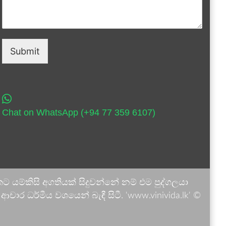
Submit
Chat on WhatsApp (+94 77 359 6107)
 යම්කිසි අගතියක් සිදුවන්නේ නම් එම පුද්ගලයා
ාර ධර්මීය වශයෙන් බැඳී සිටී. 'www.vinivida.lk' ©