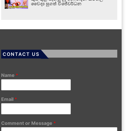
වෛද්‍ය සුගත් විජේවර්ධන
CONTACT US
Name
*
Email
*
Comment or Message
*