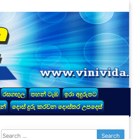
රසගඟුල
පහන් ටැඹ
ඉරා අදුරුපට
න්
දොස් දුරු කරවන දොස්තර උපදෙස්