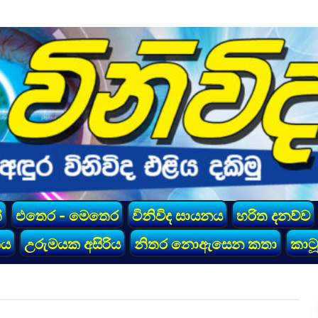
්
එතෙර - මෙතෙර
විනිවිද සායනය
හරිත දනව්ව
කය
උරුමයක අසිරිය
නිතර නොඇසෙන කතා
කාටූ