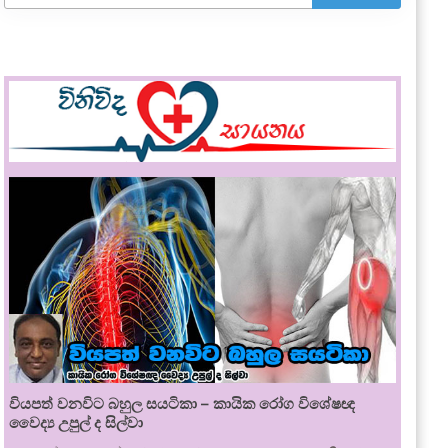
වියපත් වනවිට බහුල සයටිකා – කායික රෝග විශේෂඥ
වෛද්‍ය උපුල් ද සිල්වා