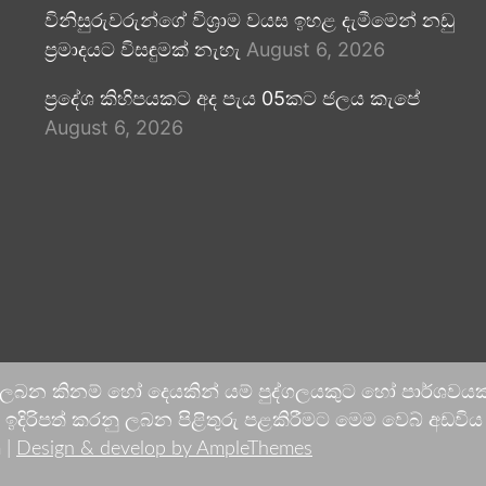
විනිසුරුවරුන්ගේ විශ්‍රාම වයස ඉහළ දැමීමෙන් නඩු
ප්‍රමාදයට විසඳුමක් නැහැ
August 6, 2026
ප්‍රදේශ කිහිපයකට අද පැය 05කට ජලය කැපේ
August 6, 2026
 ලබන කිනම් හෝ දෙයකින් යම් පුද්ගලයකුට හෝ පාර්ශවයකට
දිරිපත් කරනු ලබන පිළිතුරු පළකිරීමට මෙම වෙබ් අඩවිය ආච
 |
Design & develop by AmpleThemes