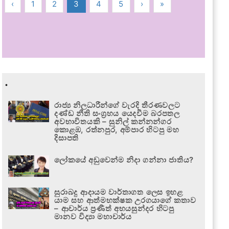
‹
1
2
3
4
5
›
»
.
රාජ්‍ය නිලධාරීන්ගේ වැරදි තීරණවලට
දණ්ඩ නීති සංග්‍රහය යෙදවීම බරපතල
අවභාවිතයකි – සුනිල් කන්නන්ගර
කොළඹ, රත්නපුර, අම්පාර හිටපු මහ
දිසාපති
ලෝකයේ අඩුවෙන්ම නිදා ගන්නා ජාතිය?
සුරාබදු ආදායම වාර්තාගත ලෙස ඉහළ
යාම සහ ආත්මභක්ෂක උරගයාගේ කතාව
– ආචාර්ය ප්‍රණීත් අභයසුන්දර හිටපු
මානව විද්‍යා මහාචාර්ය