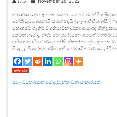
November 28, 2022
Editor
සංචාරක රාජ්‍ය අමාත්‍ය ඩයනා ගමගේ මහත්මිය බ්‍රිතා
මන්ත්‍රී ධූරය අහෝසි කරන්නැයි ඉල්ලා නීතිඥ අසිල්
විභාගයට ගැනීමට අභියාචනාධිකරණය අද තීන්දු කළ
දක්වන්නැයි ද, රාජ්‍ය අමාත්‍ය ඩයනා ගමගේ මහත්මි
අභියාචනාධිකරණ නොතිසි නිකුත් කළේය.අමාත්‍ය ඩයනා
සියලු ලිපි ලේඛන එදින අභියාචනාධිකරණයට ඉදිරිප
කාලීන පුවත්
යාල වනෝද්‍යානයේ දැවැන්ත වන සංහාරයක්