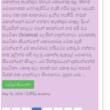
කොන්දෙ කැක්කුම ඕනෑම කෙනෙකු තුළ කිනම්
මොහොතක හෝ ඇතිවිය හැකි හරිම සුලබ දෙයක්.
මෙය එක එක ආකාරයට දැනිය හැකියි. නමුත්
කොන්දෙන් පටන් ගන්නා කැක්කුම කකුල දිගේ
පිටුපසින් පහළට ගමන් කරන්නේ නම් අපි එය
සයටිකා (Sciatica) ලෙසින් හඳුන්වනවා. මොකක්ද
සයටිකා කියන්නෙ? කොහොමද මේක ඇති
වෙන්නෙ? මේ කාරණාව හරියටම තේරුම් ගන්නට
නම් මුලින්ම අපි බලමු කොන්ද ඇතුළේ මොනවද
තියෙන්නේ කියලා. මේ පින්තූරයෙන් දක්වන්නේත්
සයටිකා. කොඳු ඇට පහක් සහ කොඳු ඇට අතරේ
ඩිස්ක් එක පෙන්වලා තිබෙනවා. පුපුරා යාම …
වැඩිපුර කියවන්න
විනිවිද සායනය
May 10, 2026
/