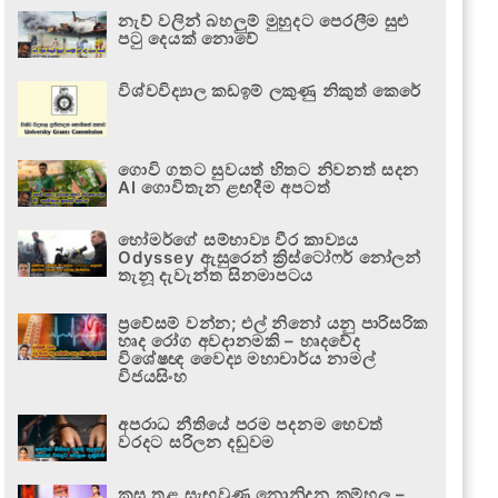
නැව් වලින් බහලුම් මුහුදට පෙරලීම සුළු
පටු දෙයක් නොවේ
විශ්වවිද්‍යාල කඩඉම් ලකුණු නිකුත් කෙරේ
ගොවි ගතට සුවයත් හිතට නිවනත් සදන
AI ගොවිතැන ළඟදීම අපටත්
හෝමර්ගේ සම්භාව්‍ය වීර කාව්‍යය
Odyssey ඇසුරෙන් ක්‍රිස්ටෝෆර් නෝලන්
තැනූ දැවැන්ත සිනමාපටය
ප්‍රවේසම් වන්න; එල් නිනෝ යනු පාරිසරික
හෘද රෝග අවදානමකි – හෘදවේද
විශේෂඥ වෛද්‍ය මහාචාර්ය නාමල්
විජයසිංහ
අපරාධ නීතියේ පරම පදනම හෙවත්
වරදට සරිලන දඬුවම
කුස තුළ සැඟවුණු නොනිදන කම්හල –