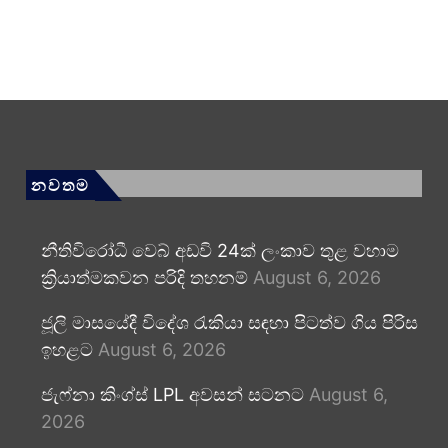
නවතම
නීතිවිරෝධී වෙබ් අඩවි 24ක් ලංකාව තුළ වහාම
ක්‍රියාත්මකවන පරිදි තහනම්
August 6, 2026
ජූලි මාසයේදී විදේශ රැකියා සඳහා පිටත්ව ගිය පිරිස
ඉහළට
August 6, 2026
ජැෆ්නා කිංග්ස් LPL අවසන් සටනට
August 6,
2026