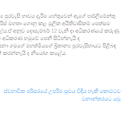
න්‍ය පුරවැසි භාවය දැරීම හේතුවෙන් ඇගේ පාර්ලිමේන්තු
 ෆාරිස් මහතා ගොනු කළ මූලික අයිතිවාසිකම් පෙත්සම
ේය.ඒ අනුව දොසැම්බර් 12 වැනි දා අධිකරණයේ කරුණු
යට අධිකරණ හමුවේ පෙනී සිටින්නැයි ද
 ගමගේ මහත්මියගේ බ්‍රිතාන්‍ය පුරවැසිභායට පිළිබඳ
ත් කරන්නැයි ද නියෝග කළේය.
ස්වභාවික පරිසරයේ උපරිම සුවය විඳිය හැකි කොට්ටව
වනාන්තරයට යමු