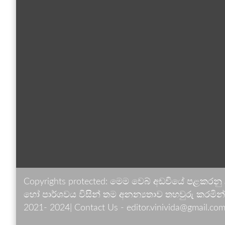
Copyrights protected: මෙම වෙබ් අඩවියේ පළකරනු
හෝ පාර්ශවය විසින් තම අනන්‍යතාව තහවුරු කරමින් ඉ
2021- 2024| Contact Us - editor.vinivida@gmail.com