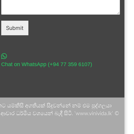
Submit
Chat on WhatsApp (+94 77 359 6107)
 යම්කිසි අගතියක් සිදුවන්නේ නම් එම පුද්ගලයා
ාර ධර්මීය වශයෙන් බැඳී සිටී. 'www.vinivida.lk' ©