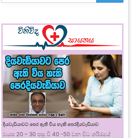
දියවැඩියාවට පෙර ඇති විය හැකි පෙරදියවැඩියාව
වයස 20 – 30 පසු වී 40 -50 වන විට ශරීරයේ