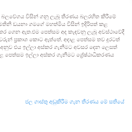
ි ජන බලවේගය විසින් ගනු ලැබූ තීරණය බලරහිත කිරීමේ
මතිනි ඩයනා ගමගේ මහත්මිය විසින් ඉදිරිපත් කළ
අස්කර ගෙන ඇත.එම පෙත්සම අද කැඳවනු ලැබූ අවස්ථාවේදී
රුන් ප්‍රකාශ කොට ඇත්තේ, අදාළ පෙත්සම තව දුරටත්
 අනුව එය ඉල්ලා අස්කර ගැනීමට අවසර දෙන ලෙසත්
ළ පෙත්සම ඉල්ලා අස්කර ගැනීමට ශ්‍රේෂ්ඨාධිකරණය
ජල ගාස්තු අඩුකිරීම ගැන තීරණය මේ සතියේ