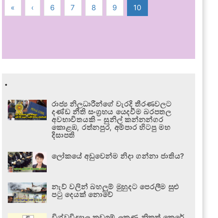
«
‹
6
7
8
9
10
.
රාජ්‍ය නිලධාරීන්ගේ වැරදි තීරණවලට
දණ්ඩ නීති සංග්‍රහය යෙදවීම බරපතල
අවභාවිතයකි – සුනිල් කන්නන්ගර
කොළඹ, රත්නපුර, අම්පාර හිටපු මහ
දිසාපති
ලෝකයේ අඩුවෙන්ම නිදා ගන්නා ජාතිය?
නැව් වලින් බහලුම් මුහුදට පෙරලීම සුළු
පටු දෙයක් නොවේ
විශ්වවිද්‍යාල කඩඉම් ලකුණු නිකුත් කෙරේ