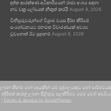
දත්ත ආරක්ෂණ අධිකාරියෙන් රාජ්‍ය අංශය සඳහා
නව චක්‍ර ලේඛයක් නිකුත් කරයි
August 8, 2026
විනිසුරුවරුන්ගේ විශ්‍රාම වයස දීර්ඝ කිරීමේ
සංශෝධනයට ජනමත විචාරණයක් අවශ්‍ය
වුවහොත් ඊට සූදානම්
August 8, 2026
 ලබන කිනම් හෝ දෙයකින් යම් පුද්ගලයකුට හෝ පාර්ශවයකට
දිරිපත් කරනු ලබන පිළිතුරු පළකිරීමට මෙම වෙබ් අඩවිය ආච
 |
Design & develop by AmpleThemes