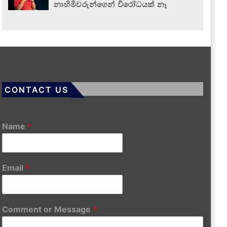
නාහිමිවරුන්ගෙන් විරෝධයක් නෑ
CONTACT US
Name
*
Email
*
Comment or Message
*