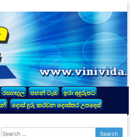
රසගඟුල
පහන් ටැඹ
ඉරා අදුරුපට
න්
දොස් දුරු කරවන දොස්තර උපදෙස්