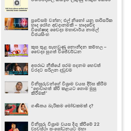
ප්‍රවේසම් වන්න; එල් නිනෝ යනු පාරිසරික
හෘද රෝග අවදානමකි – හෘදවේද
විශේෂඥ වෛද්‍ය මහාචාර්ය නාමල්
විජයසිංහ
කුස තුළ සැඟවුණු නොනිදන කම්හල –
වෛද්‍ය සුගත් විජේවර්ධන
අපරාධ නීතියේ පරම පදනම හෙවත්
වරදට සරිලන දඬුවම
විනිසුරුවන්ගේ විශ්‍රාම වයස දීර්ඝ කිරීම
“දොවාගත් කිරි කළයට ගොම මුසු
කිරීමක්”
ගණිතය බැරිකම මෝඩකමක් ද?
විනිසුරු විශ්‍රාම වයස දිගු කිරීමේ 22
ව්‍යවස්ථා සංශෝධනයට මහා