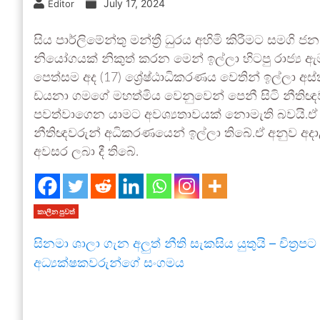
July 17, 2024
Editor
සිය පාර්ලිමේන්තු මන්ත්‍රී ධුරය අහිමි කිරීමට සමග
නියෝගයක් නිකුත් කරන මෙන් ඉල්ලා හිටපු රාජ්‍ය ඇ
පෙත්සම අද (17) ශ්‍රේෂ්ඨාධිකරණය වෙතින් ඉල්ලා 
ඩයනා ගමගේ මහත්මිය වෙනුවෙන් පෙනී සිටි නීතිඥව
පවත්වාගෙන යාමට අවශ්‍යතාවයක් නොමැති බවයි.ඒ
නීතිඥවරුන් අධිකරණයෙන් ඉල්ලා තිබේ.ඒ අනුව අදා
අවසර ලබා දී තිබේ.
කාලීන පුවත්
සිනමා ශාලා ගැන අලුත් නීති සැකසිය යුතුයි – චිත්‍රපට
අධ්‍යක්ෂකවරුන්ගේ සංගමය