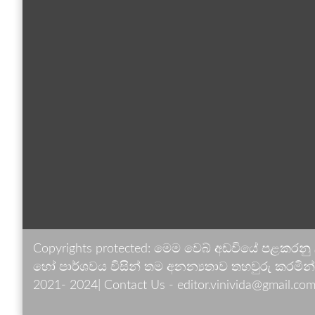
Copyrights protected: මෙම වෙබ් අඩවියේ පළකරනු
හෝ පාර්ශවය විසින් තම අනන්‍යතාව තහවුරු කරමින් ඉ
2021- 2024| Contact Us - editor.vinivida@gmail.com