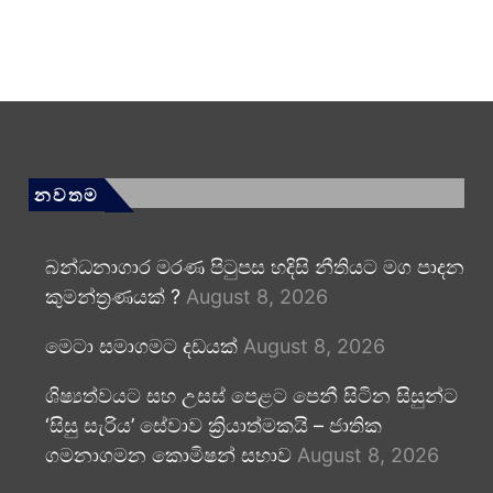
නවතම
බන්ධනාගාර මරණ පිටුපස හදිසි නීතියට මග පාදන
කුමන්ත්‍රණයක් ?
August 8, 2026
මෙටා සමාගමට දඩයක්
August 8, 2026
ශිෂ්‍යත්වයට සහ උසස් පෙළට පෙනී සිටින සිසුන්ට
‘සිසු සැරිය’ සේවාව ක්‍රියාත්මකයි – ජාතික
ගමනාගමන කොමිෂන් සභාව
August 8, 2026