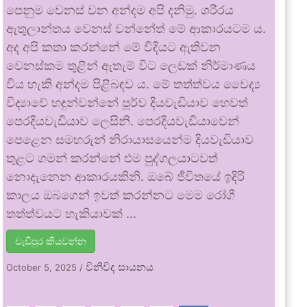
පෙනුම වෙනස් වන අන්දම අපි දනිමු. ශරීරය
ඇතුලාන්තය වෙනස් වන්නේත් මේ ආකාරයටම ය.
අද අපි කතා කරන්නේ මේ විදියට ඇතිවන
වෙනස්කම තුළින් ඇතැම් විට ලෙඩක් නිර්මාණය
විය හැකි අන්දම පිළිබඳව ය. මේ තත්ත්වය වෛද්‍ය
විද්‍යාවේ හඳුන්වන්නේ පූර්ව දියවැඩියාව හෙවත්
පෙරදියවැඩියාව ලෙසිනි. පෙරදියවැඩියාවෙන්
පෙළෙන සමහරුන් නිරායාසයෙන්ම දියවැඩියාව
තුළට ගමන් කරන්නේ එම පුද්ගලයාටවත්
නොදැනෙන ආකාරයකිනි. ඔබේ ජීවිතයේ ඉදිරි
කාලය ඔබගෙන් ඉවත් කරන්නට මෙම රෝගී
තත්ත්වයට හැකියාවක් …
වැඩිපුර කියවන්න
විනිවිද සායනය
October 5, 2025
/