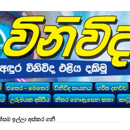
්
එතෙර - මෙතෙර
විනිවිද සායනය
හරිත දනව්ව
කය
උරුමයක අසිරිය
නිතර නොඇසෙන කතා
කාටූ
්සම ඉල්ලා අස්කර ගනී