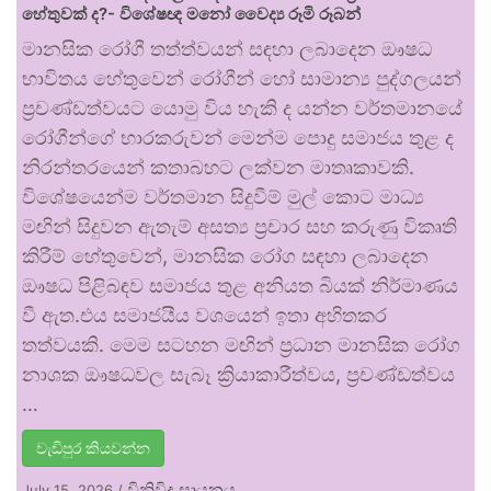
හේතුවක් ද?- විශේෂඥ මනෝ වෛද්‍ය රූමි රූබන්
මානසික රෝගී තත්ත්වයන් සඳහා ලබාදෙන ඖෂධ
භාවිතය හේතුවෙන් රෝගීන් හෝ සාමාන්‍ය පුද්ගලයන්
ප්‍රචණ්ඩත්වයට යොමු විය හැකි ද යන්න වර්තමානයේ
රෝගීන්ගේ භාරකරුවන් මෙන්ම පොදු සමාජය තුළ ද
නිරන්තරයෙන් කතාබහට ලක්වන මාතෘකාවකි.
විශේෂයෙන්ම වර්තමාන සිදුවීම් මුල් කොට මාධ්‍ය
මඟින් සිදුවන ඇතැම් අසත්‍ය ප්‍රචාර සහ කරුණු විකෘති
කිරීම් හේතුවෙන්, මානසික රෝග සඳහා ලබාදෙන
ඖෂධ පිළිබඳව සමාජය තුළ අනියත බියක් නිර්මාණය
වී ඇත.එය සමාජයීය වශයෙන් ඉතා අහිතකර
තත්වයකි. මෙම සටහන මඟින් ප්‍රධාන මානසික රෝග
නාශක ඖෂධවල සැබෑ ක්‍රියාකාරීත්වය, ප්‍රචණ්ඩත්වය
…
වැඩිපුර කියවන්න
විනිවිද සායනය
July 15, 2026
/