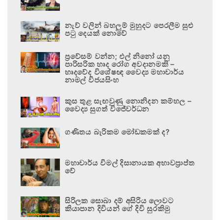
නැව් වලින් බහලුම් මුහුදට පෙරලීම සුළු
පටු දෙයක් නොවේ
ප්‍රවේසම් වන්න; එල් නිනෝ යනු
පාරිසරික හෘද රෝග අවදානමකි –
හෘදවේද විශේෂඥ වෛද්‍ය මහාචාර්ය
නාමල් විජයසිංහ
කුස තුළ සැඟවුණු නොනිදන කම්හල –
වෛද්‍ය සුගත් විජේවර්ධන
ගණිතය බැරිකම මෝඩකමක් ද?
මහාචාර්ය විමල් දිසානායක අභාවප්‍රාප්ත
වේ
සිරිලක සොබා දම් අසිරිය ලොවට
කියාපාන දිවියන් ගේ දිවි සුරකිමු