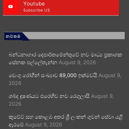
Youtube
Subscribe US
නවතම
බන්ධනාගාර දෙපාර්තමේන්තුවේ නව මාධ්‍ය ප්‍රකාශක
සේනක පල්ලේතැන්න
August 9, 2026
ඩෙංගු රෝගීන් සංඛ්‍යාව 89,000 ඉක්මවයි
August 9,
2026
ශබ්ද දූෂණයට එරෙහිව නව රෙගුලාසි
August 9,
2026
කුවේට් සහ කොළඹ අතර ශ්‍රී ලංකන් ගුවන් සේවා යළි
ඇරඹේ
August 9, 2026