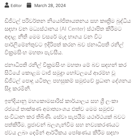
March 28, 2024
Editor
ඩිජිටල් පරිවර්තන නියෝජිතායතනය සහ කෘත්‍රිම බුද්ධිය
සඳහා වන මධ්‍යස්ථානය (AI Center) ස්ථාපිත කිරීමට
අදාළ නීති මෙම වසරේ මැද භාගය වන විට
පාර්ලිමේන්තුවට ඉදිරිපත් කරන බව ජනාධිපති රනිල්
වික්‍රමසිංහ මහතා පැවසීය.
ජනාධිපති රනිල් වික්‍රමසිංහ මහතා මේ බව සඳහන් කර
සිටියේ කොළඹ ටාජ් සමුද්‍රා හෝටලයේ ආරම්භ වූ
ඩිජිටල් පොදු යටිතල පහසුකම් සමුළුවේ ප්‍රධාන දේශනය
සිදු කරමිනි.
ඉන්දියානු මහකොමසාරිස් කාර්යාලය සහ ශ්‍රී ලංකා
රජයේ තාක්ෂණ අමාත්‍යාංශය එක්ව මෙම සමුළුව
සංවිධාන කර තිබිණි. සේවා සැපයීම යථාර්ථයක් බවට
පත්කිරීම, ප්‍රජාවන් බලගැන්වීම සහ නව්‍යකරණයට
ජවය ලබා දෙමින් ආර්ථිකය පෝෂණය කිරීම සඳහා