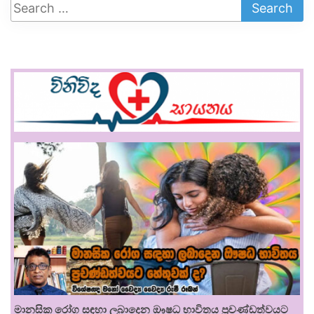
මානසික රෝග සඳහා ලබාදෙන ඖෂධ භාවිතය ප්‍රචණ්ඩත්වයට