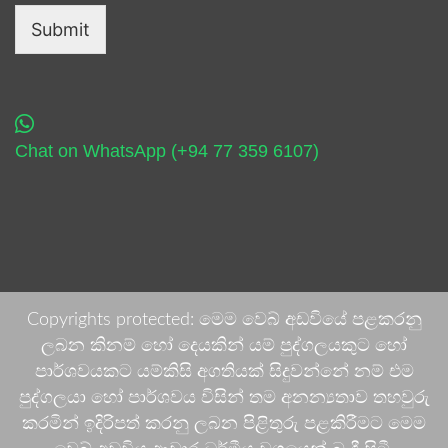
Submit
Chat on WhatsApp (+94 77 359 6107)
Copyrights protected: මෙම වෙබ් අඩවියේ පළකරනු
ලබන කිනම් හෝ දෙයකින් යම් පුද්ගලයකුට හෝ
පාර්ශවයකට යම්කිසි අගතියක් සිදුවන්නේ නම් එම
පුද්ගලයා හෝ පාර්ශවය විසින් තම අනන්‍යතාව තහවුරු
කරමින් ඉදිරිපත් කරනු ලබන පිළිතුරු පළකිරීමට මෙම