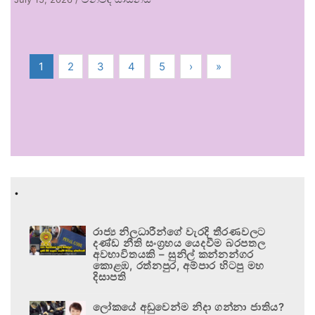
1
2
3
4
5
›
»
.
රාජ්‍ය නිලධාරීන්ගේ වැරදි තීරණවලට
දණ්ඩ නීති සංග්‍රහය යෙදවීම බරපතල
අවභාවිතයකි – සුනිල් කන්නන්ගර
කොළඹ, රත්නපුර, අම්පාර හිටපු මහ
දිසාපති
ලෝකයේ අඩුවෙන්ම නිදා ගන්නා ජාතිය?