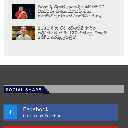
විනිසුරු විශ්‍රාම වයස දිගු කිරීමේ 22
ව්‍යවස්ථා සංශෝධනයට මහා
නාහිමිවරුන්ගෙන් විරෝධයක් නෑ
2030 වන විට අධිවේගී මාර්ග
පද්ධතියට කි.මී. 132ක්;සියලු වියදම්
දේශීය අරමුදල්වලින්
SOCIAL SHARE
Facebook
Like us on Facebook