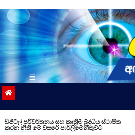
Skip
to
content
vinivida.lk
ඩිජිටල් පරිවර්තනය සහ කෘත්‍රිම බුද්ධිය ස්ථාපිත
කරන නීති මේ වසරේ පාර්ලිමේන්තුවට