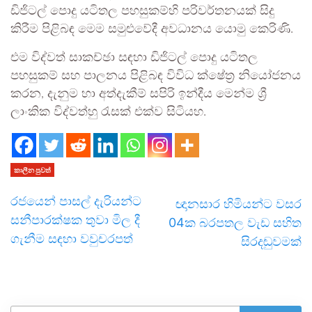
ඩිජිටල් පොදු යටිතල පහසුකම්හි පරිවර්තනයක් සිදු
කිරීම පිළිබඳ මෙම සමුළුවේදී අවධානය යොමු කෙරිණි.
එම විද්වත් සාකච්ඡා සඳහා ඩිජිටල් පොදු යටිතල
පහසුකම් සහ පාලනය පිළිබඳ විවිධ ක්ෂේත්‍ර නියෝජනය
කරන, දැනුම හා අත්දැකීම් සපිරි ඉන්දීය මෙන්ම ශ්‍රී
ලාංකික විද්වත්හු රැසක් එක්ව සිටියහ.
කාලීන පුවත්
රජයෙන් පාසල් දැරියන්ට
ඥානසාර හිමියන්ට වසර
සනීපාරක්ෂක තුවා මිල දී
04ක බරපතල වැඩ සහිත
ගැනීම සඳහා වවුචරපත්
සිරදඬුවමක්