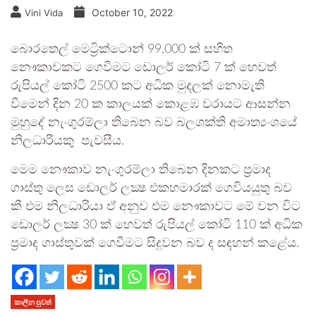
October 10, 2022
Vini Vida
බොරතෙල් මෙට්‍රික්ටොන් 99,000 ක් සහිත
නෞකාවකට ගෙවීමට ඩොලර් කෝටි 7 ක් හෙවත්
රුපියල් කෝටි 2500 කට අධික මුදලක් නොමැති
වීමෙන් දින 20 ක කාලයක් කොළඹ වරායට ආසන්න
මුහුදේ නැංගුරම්ලා තිබෙන බව බලශක්ති අමාත්‍යංශයේ
නිලධාරියකු පැවසීය.
මෙම නෞකාව නැංගුරම්ලා තිබෙන දිනකට ප්‍රමාද
ගාස්තු ලෙස ඩොලර් ලක්‍ෂ එකහමාරක් ගෙවියයුතු බව
කී එම නිලධාරියා ඒ අනුව එම නෞකාවට මේ වන විට
ඩොලර් ලක්‍ෂ 30 ක් හෙවත් රුපියල් කෝටි 110 ක් අධික
ප්‍රමාද ගාස්තුවක් ගෙවීමට සිදුවන බව ද සඳහන් කළේය.
කාලීන පුවත්