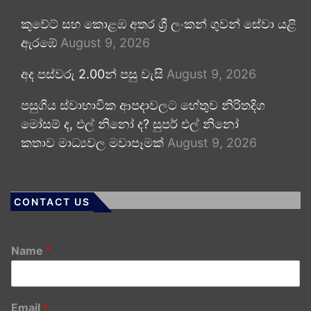
කුවේට් සහ කොළඹ අතර ශ්‍රී ලංකන් ගුවන් සේවා යළි
ඇරඹේ
August 9, 2026
අද පස්වරු 2.00න් පසු වැසි
August 9, 2026
පසුගිය ස්වාභාවික ආපදාවලට හේතුව නිරිතදිග
මෝසම් ද, එල් නිනෝ ද? සුපර් එල් නිනෝ
කතාව මාධ්‍යවල මවාපෑමක්
August 9, 2026
CONTACT US
Name
*
Email
*