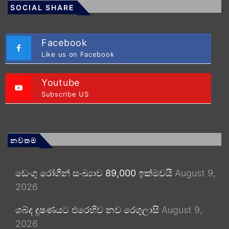
SOCIAL SHARE
Facebook
Like us on Facebook
Youtube
Subscribe US
නවතම
ඩෙංගු රෝගීන් සංඛ්‍යාව 89,000 ඉක්මවයි
August 9,
2026
ශබ්ද දූෂණයට එරෙහිව නව රෙගුලාසි
August 9,
2026