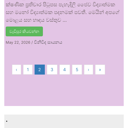
ක්ෂණික ප්‍රතිචාර පිටුපස පැහැදිලි ජෛව විද්‍යාත්මක
සහ මනෝ විද්‍යාත්මක පදනමක් පවතී. මෙයින් අපගේ
මොළය සහ හෘදය වස්තුව …
වැඩිපුර කියවන්න
විනිවිද සායනය
May 22, 2026
/
‹
1
2
3
4
5
›
»
.