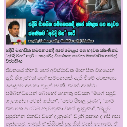
හදිසි මානසික කම්පනයකදී අපේ මොළය සහ හදවත ක්ෂණිකව
“අවදි වන” හැටි – හෘදවේද විශේෂඥ වෛද්‍ය මහාචාර්ය නාමල්
විජයසිංහ
ජීවිතයේ කිනම් හෝ අවස්ථාවක මානසික වශයෙන්
දැඩි තිගැස්මක් හෝ කම්පනයක් ඇති වීමේ අවකාශය
පොදුවේ අප කා තුළත් පවතී. එවන් අවස්ථා
සම්බන්ධයෙන් බොහෝ දෙනකු පවසන “මගේ පපුව
ගැහෙන්න පටන් ගත්තා”, “පපුව සීතල වුණා”, “හාට්
එක එක පාරටම නැවතුණා වගේ දැනුණා”, “ඔලුව
පුපුරන්න එනවා වගේ දැනුණා” වැනි ප්‍රකාශ ද අපි අසා
ඇත්තෙමු. නමුත් ඒ කිසිවක් හුදු හිස් වදන් නොවේ. ඒ