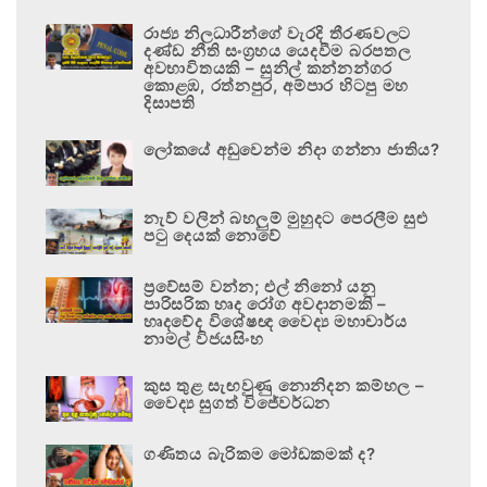
රාජ්‍ය නිලධාරීන්ගේ වැරදි තීරණවලට
දණ්ඩ නීති සංග්‍රහය යෙදවීම බරපතල
අවභාවිතයකි – සුනිල් කන්නන්ගර
කොළඹ, රත්නපුර, අම්පාර හිටපු මහ
දිසාපති
ලෝකයේ අඩුවෙන්ම නිදා ගන්නා ජාතිය?
නැව් වලින් බහලුම් මුහුදට පෙරලීම සුළු
පටු දෙයක් නොවේ
ප්‍රවේසම් වන්න; එල් නිනෝ යනු
පාරිසරික හෘද රෝග අවදානමකි –
හෘදවේද විශේෂඥ වෛද්‍ය මහාචාර්ය
නාමල් විජයසිංහ
කුස තුළ සැඟවුණු නොනිදන කම්හල –
වෛද්‍ය සුගත් විජේවර්ධන
ගණිතය බැරිකම මෝඩකමක් ද?