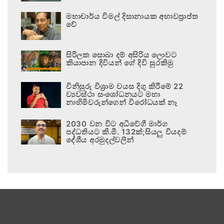
මහාචාර්ය විමල් දිසානායක අභාවප්‍රාප්ත
වේ
සිරිලක සොබා දම් අසිරිය ලොවට
කියාපාන දිවියන් ගේ දිවි සුරකිමු
විනිසුරු විශ්‍රාම වයස දිගු කිරීමේ 22
ව්‍යවස්ථා සංශෝධනයට මහා
නාහිමිවරුන්ගෙන් විරෝධයක් නෑ
2030 වන විට අධිවේගී මාර්ග
පද්ධතියට කි.මී. 132ක්;සියලු වියදම්
දේශීය අරමුදල්වලින්