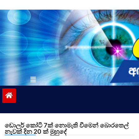
Skip
to
content
vinivida.lk
ඩොලර් කෝටි 7ක් නොමැති වීමෙන් බොරතෙල්
නැවක් දින 20 ක් මුහුදේ