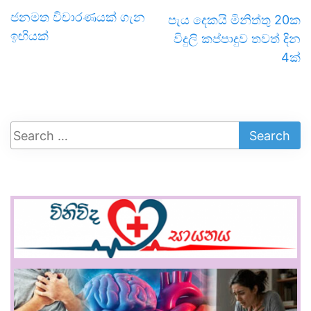
ජනමත විචාරණයක් ගැන
පැය දෙකයි මිනිත්තු 20ක
ඉඟියක්
විදුලි කප්පාදුව තවත් දින
4ක්