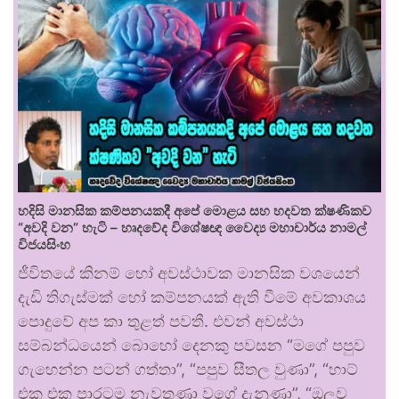
හදිසි මානසික කම්පනයකදී අපේ මොළය සහ හදවත ක්ෂණිකව
“අවදි වන” හැටි – හෘදවේද විශේෂඥ වෛද්‍ය මහාචාර්ය නාමල්
විජයසිංහ
ජීවිතයේ කිනම් හෝ අවස්ථාවක මානසික වශයෙන්
දැඩි තිගැස්මක් හෝ කම්පනයක් ඇති වීමේ අවකාශය
පොදුවේ අප කා තුළත් පවතී. එවන් අවස්ථා
සම්බන්ධයෙන් බොහෝ දෙනකු පවසන “මගේ පපුව
ගැහෙන්න පටන් ගත්තා”, “පපුව සීතල වුණා”, “හාට්
එක එක පාරටම නැවතුණා වගේ දැනුණා”, “ඔලුව