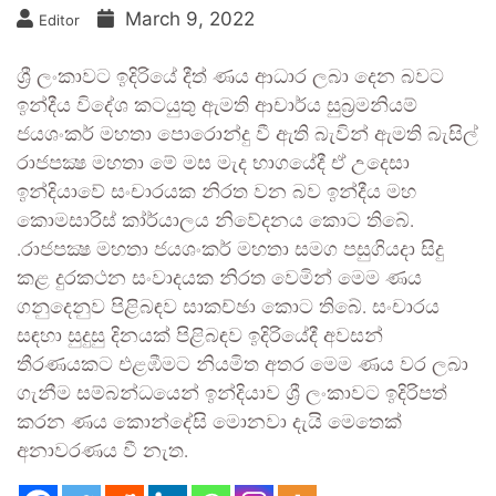
March 9, 2022
Editor
ශ්‍රී ලංකාවට ඉදිරියේ දීත් ණය ආධාර ලබා දෙන බවට
ඉන්දීය විදේශ කටයුතු ඇමති ආචාර්ය සුබ්‍රමනියම්
ජයශංකර් මහතා පොරොන්දු වී ඇති බැවින් ඇමති බැසිල්
රාජපක්‍ෂ මහතා මේ මස මැද භාගයේදී ඒ උදෙසා
ඉන්දියාවේ සංචාරයක නිරත වන බව ඉන්දීය මහ
කොමසාරිස් කා්ර්යාලය නිවේදනය කොට තිබේ.
.රාජපක්‍ෂ මහතා ජයශංකර් මහතා සමග පසුගියදා සිදු
කළ දුරකථන සංවාදයක නිරත වෙමින් මෙම ණය
ගනුදෙනුව පිළිබඳව සාකච්ඡා කොට තිබේ. සංචාරය
සඳහා සුදුසු දිනයක් පිළිබඳව ඉදිරියේදී අවසන්
තීරණයකට එළඹීමට නියමිත අතර මෙම ණය වර ලබා
ගැනීම සම්බන්ධයෙන් ඉන්දියාව ශ්‍රී ලංකාවට ඉදිරිපත්
කරන ණය කොන්දේසි මොනවා දැයි මෙතෙක්
අනාවරණය වී නැත.