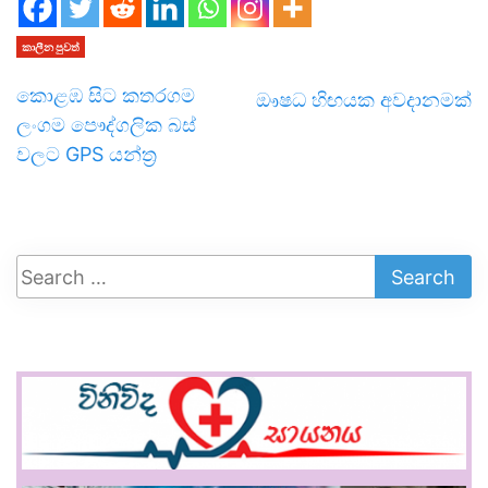
කාලීන පුවත්
කොළඹ සිට කතරගම
ඖෂධ හිඟයක අවදානමක්
ලංගම පෞද්ගලික බස්
වලට GPS යන්ත්‍ර