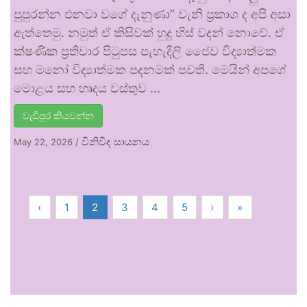
පුපුරන්න එනවා වගේ දැනුණා” වැනි ප්‍රකාශ ද අපි අසා
ඇත්තෙමු. නමුත් ඒ කිසිවක් හුදු හිස් වදන් නොවේ. ඒ
ක්ෂණික ප්‍රතිචාර පිටුපස පැහැදිලි ජෛව විද්‍යාත්මක
සහ මනෝ විද්‍යාත්මක පදනමක් පවතී. මෙයින් අපගේ
මොළය සහ හෘදය වස්තුව …
වැඩිපුර කියවන්න
විනිවිද සායනය
May 22, 2026
/
‹
1
2
3
4
5
›
»