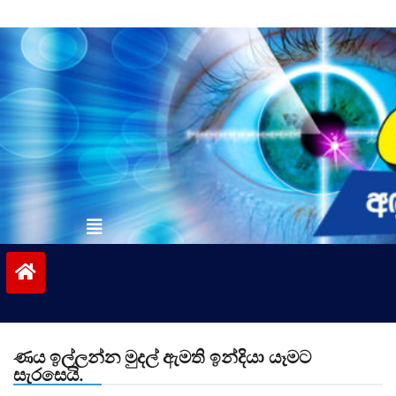
Skip
to
content
vinivida.lk
ණය ඉල්ලන්න මුදල් ඇමති ඉන්දියා යෑමට
සැරසෙයි.