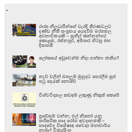
.
රාජ්‍ය නිලධාරීන්ගේ වැරදි තීරණවලට
දණ්ඩ නීති සංග්‍රහය යෙදවීම බරපතල
අවභාවිතයකි – සුනිල් කන්නන්ගර
කොළඹ, රත්නපුර, අම්පාර හිටපු මහ
දිසාපති
ලෝකයේ අඩුවෙන්ම නිදා ගන්නා ජාතිය?
නැව් වලින් බහලුම් මුහුදට පෙරලීම සුළු
පටු දෙයක් නොවේ
විශ්වවිද්‍යාල කඩඉම් ලකුණු නිකුත් කෙරේ
ප්‍රවේසම් වන්න; එල් නිනෝ යනු
පාරිසරික හෘද රෝග අවදානමකි –
හෘදවේද විශේෂඥ වෛද්‍ය මහාචාර්ය
නාමල් විජයසිංහ