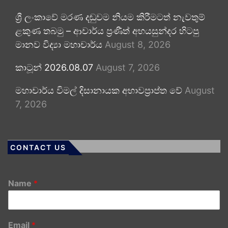
ශ්‍රී ලංකාවේ මරණ දඬුවම නියම කිරීමටත් නැවතුම්
ළකුණ තබමු – ආචාර්ය ප්‍රණීත් අභයසුන්දර හිටපු
මානව විද්‍යා මහාචාර්ය
August 8, 2026
කාටූන් 2026.08.07
August 7, 2026
මහාචාර්ය විමල් දිසානායක අභාවප්‍රාප්ත වේ
August
7, 2026
CONTACT US
Name
*
Email
*