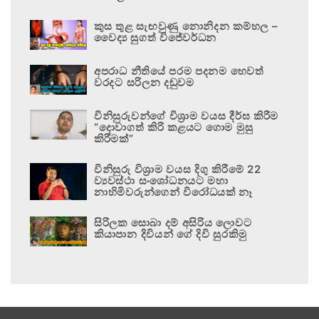
කුස තුළ සැඟවුණු නොනිදන කම්හල –
වෛද්‍ය සුගත් විජේවර්ධන
අපරාධ නීතියේ පරම පදනම හෙවත්
වරදට සරිලන දඬුවම
විනිසුරුවන්ගේ විශ්‍රාම වයස දීර්ඝ කිරීම
“දොවාගත් කිරි කළයට ගොම මුසු
කිරීමක්”
විනිසුරු විශ්‍රාම වයස දිගු කිරීමේ 22
ව්‍යවස්ථා සංශෝධනයට මහා
නාහිමිවරුන්ගෙන් විරෝධයක් නෑ
සිරිලක සොබා දම් අසිරිය ලොවට
කියාපාන දිවියන් ගේ දිවි සුරකිමු