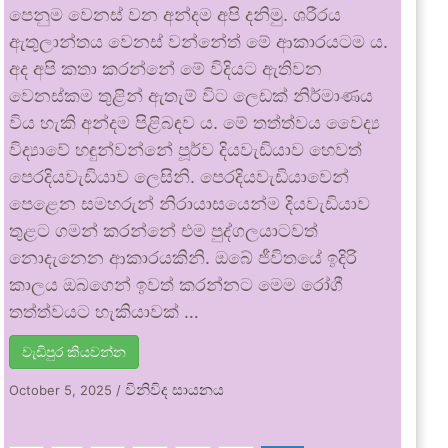
පෙනුම වෙනස් වන අන්දම අපි දනිමු. ශරීරය
ඇතුලාන්තය වෙනස් වන්නේත් මේ ආකාරයටම ය.
අද අපි කතා කරන්නේ මේ විදියට ඇතිවන
වෙනස්කම තුළින් ඇතැම් විට ලෙඩක් නිර්මාණය
විය හැකි අන්දම පිළිබඳව ය. මේ තත්ත්වය වෛද්‍ය
විද්‍යාවේ හඳුන්වන්නේ පූර්ව දියවැඩියාව හෙවත්
පෙරදියවැඩියාව ලෙසිනි. පෙරදියවැඩියාවෙන්
පෙළෙන සමහරුන් නිරායාසයෙන්ම දියවැඩියාව
තුළට ගමන් කරන්නේ එම පුද්ගලයාටවත්
නොදැනෙන ආකාරයකිනි. ඔබේ ජීවිතයේ ඉදිරි
කාලය ඔබගෙන් ඉවත් කරන්නට මෙම රෝගී
තත්ත්වයට හැකියාවක් …
වැඩිපුර කියවන්න
විනිවිද සායනය
October 5, 2025
/