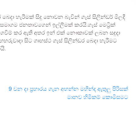
ෙදා හැරීමක් සිදු නොවන බැවින් ගෑස් සිලින්ඩර් මිලදී
සමාගම ජනතාවගෙන් ඉල්ලීමක් කරයි.ගෑස් මෙට්‍රික්
 ගෙවීම් කර ඇති අතර ඉන් එක් නෞකාවක් ලබන සඳුදා
හරුවාදා සිට ගෘහස්ථ ගෑස් සිලින්ඩර බෙදා හැරීමට
යි.
9 වන දා ප්‍රහාරය ගැන අහන්න මහින්ද ඇතුලු පිරිසක්
මානව හිමිකම් කොමිසමට