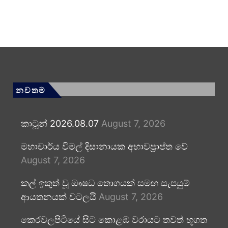
නවතම
කාටූන් 2026.08.07
August 7, 2026
මහාචාර්ය විමල් දිසානායක අභාවප්‍රාප්ත වේ
August 7, 2026
කල් ඉකුත් වූ ඖෂධ තොගයක් සමඟ සැපයුම්
ආයතනයක් වටලයි
August 7, 2026
කෙරවලපිටියේ සිට කොළඹ වරායට තවත් භූගත