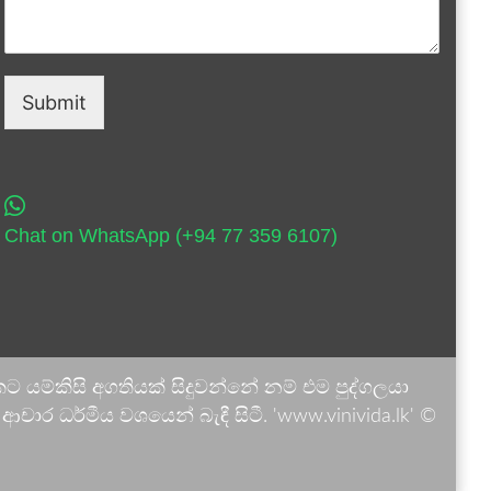
Submit
Chat on WhatsApp (+94 77 359 6107)
 යම්කිසි අගතියක් සිදුවන්නේ නම් එම පුද්ගලයා
ාර ධර්මීය වශයෙන් බැඳී සිටී. 'www.vinivida.lk' ©