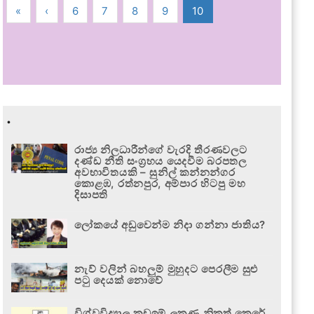
«
‹
6
7
8
9
10
.
රාජ්‍ය නිලධාරීන්ගේ වැරදි තීරණවලට
දණ්ඩ නීති සංග්‍රහය යෙදවීම බරපතල
අවභාවිතයකි – සුනිල් කන්නන්ගර
කොළඹ, රත්නපුර, අම්පාර හිටපු මහ
දිසාපති
ලෝකයේ අඩුවෙන්ම නිදා ගන්නා ජාතිය?
නැව් වලින් බහලුම් මුහුදට පෙරලීම සුළු
පටු දෙයක් නොවේ
විශ්වවිද්‍යාල කඩඉම් ලකුණු නිකුත් කෙරේ