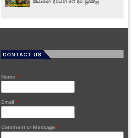
කියාපාන දිවියන් ගේ දිවි සුරකිමු
CONTACT US
Name
*
Email
*
Comment or Message
*