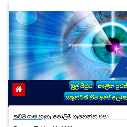
Skip
to
content
vinivida.lk
මුල් පිටුව
කාලීන පුවත
සතුන්ටත් හිමි අපේ ලෝ
තවම ගෑස් නැහැ;පෝලිම් ගැහෙන්න එපා