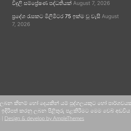
විදුලි සම්ප්‍රේෂණ පද්ධතියක්
August 7, 2026
ප්‍රදේශ රැසකට මිලිමීටර 75 ඉක්ම වූ වැසි
August
7, 2026
 ලබන කිනම් හෝ දෙයකින් යම් පුද්ගලයකුට හෝ පාර්ශවයකට
දිරිපත් කරනු ලබන පිළිතුරු පළකිරීමට මෙම වෙබ් අඩවිය ආච
 |
Design & develop by AmpleThemes