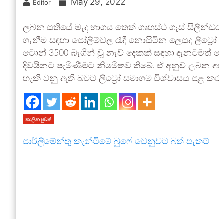
May 29, 2022
Editor
ලබන සතියේ මැද භාගය තෙක් ගෘහස්ථ ගෑස් සිලින්ඩර බ
ගැනීම සඳහා පෝලිම්වල රැඳී නොසිටින ලෙසද ලිට්‍රෝ 
ටොන් 3500 බැගින් වූ නැව් දෙකක් සඳහා දැනටමත්
දිවයිනට පැමිණීමට නියමිතව තිබේ. ඒ අනුව ලබන අඟ
හැකි වනු ඇති බවට ලිට්‍රෝ සමාගම විශ්වාසය පළ කර
කාලීන පුවත්
පාර්ලිමේන්තු කැන්ටිමේ බුෆේ වෙනුවට බත් පැකට්