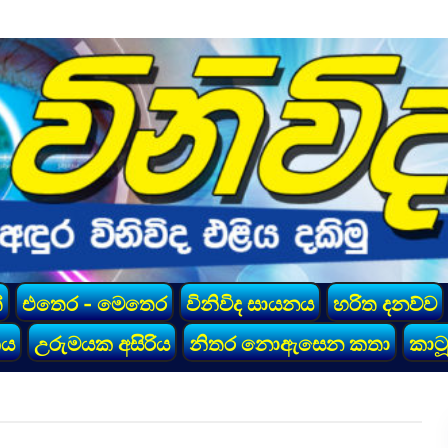
්
එතෙර - මෙතෙර
විනිවිද සායනය
හරිත දනව්ව
කය
උරුමයක අසිරිය
නිතර නොඇසෙන කතා
කාටූ