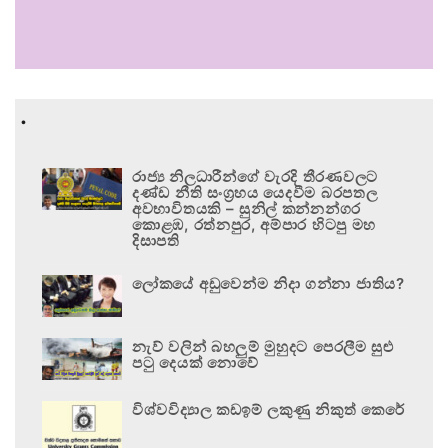
.
රාජ්‍ය නිලධාරීන්ගේ වැරදි තීරණවලට
දණ්ඩ නීති සංග්‍රහය යෙදවීම බරපතල
අවභාවිතයකි – සුනිල් කන්නන්ගර
කොළඹ, රත්නපුර, අම්පාර හිටපු මහ
දිසාපති
ලෝකයේ අඩුවෙන්ම නිදා ගන්නා ජාතිය?
නැව් වලින් බහලුම් මුහුදට පෙරලීම සුළු
පටු දෙයක් නොවේ
විශ්වවිද්‍යාල කඩඉම් ලකුණු නිකුත් කෙරේ