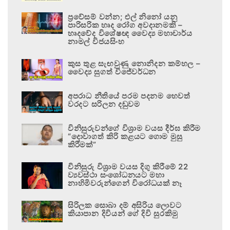
ප්‍රවේසම් වන්න; එල් නිනෝ යනු
පාරිසරික හෘද රෝග අවදානමකි –
හෘදවේද විශේෂඥ වෛද්‍ය මහාචාර්ය
නාමල් විජයසිංහ
කුස තුළ සැඟවුණු නොනිදන කම්හල –
වෛද්‍ය සුගත් විජේවර්ධන
අපරාධ නීතියේ පරම පදනම හෙවත්
වරදට සරිලන දඬුවම
විනිසුරුවන්ගේ විශ්‍රාම වයස දීර්ඝ කිරීම
“දොවාගත් කිරි කළයට ගොම මුසු
කිරීමක්”
විනිසුරු විශ්‍රාම වයස දිගු කිරීමේ 22
ව්‍යවස්ථා සංශෝධනයට මහා
නාහිමිවරුන්ගෙන් විරෝධයක් නෑ
සිරිලක සොබා දම් අසිරිය ලොවට
කියාපාන දිවියන් ගේ දිවි සුරකිමු