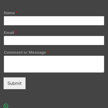
Name
*
Email
*
Comment or Message
*
Submit