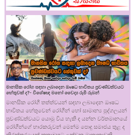
මානසික රෝග සඳහා ලබාදෙන ඖෂධ භාවිතය ප්‍රචණ්ඩත්වයට
හේතුවක් ද?- විශේෂඥ මනෝ වෛද්‍ය රූමි රූබන්
මානසික රෝගී තත්ත්වයන් සඳහා ලබාදෙන ඖෂධ
භාවිතය හේතුවෙන් රෝගීන් හෝ සාමාන්‍ය පුද්ගලයන්
ප්‍රචණ්ඩත්වයට යොමු විය හැකි ද යන්න වර්තමානයේ
රෝගීන්ගේ භාරකරුවන් මෙන්ම පොදු සමාජය තුළ ද
නිරන්තරයෙන් කතාබහට ලක්වන මාතෘකාවකි.