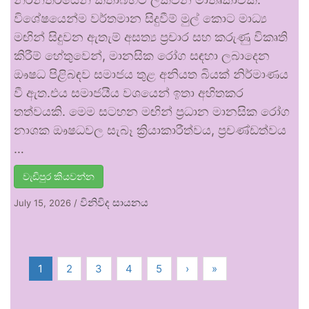
විශේෂයෙන්ම වර්තමාන සිදුවීම් මුල් කොට මාධ්‍ය
මඟින් සිදුවන ඇතැම් අසත්‍ය ප්‍රචාර සහ කරුණු විකෘති
කිරීම් හේතුවෙන්, මානසික රෝග සඳහා ලබාදෙන
ඖෂධ පිළිබඳව සමාජය තුළ අනියත බියක් නිර්මාණය
වී ඇත.එය සමාජයීය වශයෙන් ඉතා අහිතකර
තත්වයකි. මෙම සටහන මඟින් ප්‍රධාන මානසික රෝග
නාශක ඖෂධවල සැබෑ ක්‍රියාකාරීත්වය, ප්‍රචණ්ඩත්වය
…
වැඩිපුර කියවන්න
විනිවිද සායනය
July 15, 2026
/
1
2
3
4
5
›
»