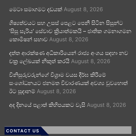
මෙටා සමාගමට දඩයක්
August 8, 2026
ශිෂ්‍යත්වයට සහ උසස් පෙළට පෙනී සිටින සිසුන්ට
‘සිසු සැරිය’ සේවාව ක්‍රියාත්මකයි – ජාතික ගමනාගමන
කොමිෂන් සභාව
August 8, 2026
දත්ත ආරක්ෂණ අධිකාරියෙන් රාජ්‍ය අංශය සඳහා නව
චක්‍ර ලේඛයක් නිකුත් කරයි
August 8, 2026
විනිසුරුවරුන්ගේ විශ්‍රාම වයස දීර්ඝ කිරීමේ
සංශෝධනයට ජනමත විචාරණයක් අවශ්‍ය වුවහොත්
ඊට සූදානම්
August 8, 2026
අද දිනයේ පළාත් කිහිපයකට වැසි
August 8, 2026
CONTACT US