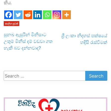
කීය.
කාලීන පුවත්
සුනඛ ඇසුරින් මිනිසාට
ශ්‍රී ලංකා නිදහස් පක්ෂයේ
උතුම් මිනිස් දම් වඩවා ගත
හදිසි රැස්වීමක්
හැකි බව දන්නවාද?