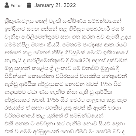
January 21, 2022
Editor
ත්‍රිීකුණාමලය තෙල් ටැංකි සංකීර්ණය සම්බන්ධයෙන්
ඉන්දියාව සමඟ අත්සන් තළ ගිවිසුම පෙබරවාරි මස 8
වැනිදා පාර්ලිමේන්තුවේ සභා ගත කරන බව ඇමති උදය
ගම්මන්පිල මහතා කියයි. මෙතරම් පාරදෘෂ්‍ය ආකාරයට
අත්සන් කළ වෙනත් කිසිදු ගිවිසුමක් මෙරට ඉතිහාසයේ
නැතැයි ද පාර්ලිමේන්තුවේ දී ඊයේ(20) අදහස් දක්වමින්
ඔහු සඳහන් කළේය.ශ්‍රී ලංකාව මේ වනවිට මුහුණ දී
සිටින්නේ කොරෝනා වයිරසයේ ව්‍යාප්තිය හේතුවෙන්
ඇතිවු ආර්ථික අර්බුදයකට නොවන බවත් 1955 සිට
ආදායමට වඩා ණය ගැනීම නිසා ඇති වු ආර්ථික
අර්බුදයකට බවත්. 1955 සිට මෙරට පාලනය කළ සෑම
රජයක්ම ඒ සඳහා වගකිව යුතු බවත් කී ඇමති වරයා
වර්තමානයේ කළ යුත්තේ ඒ සම්බන්ධයෙන්
එකි`නෙකාට චෝදනා කර ගැනීම නොව සියළු දෙනා
එක් වී මෙම අර්බුදයෙන් ගොඩ ඒමට මං සෙවීම බව ද