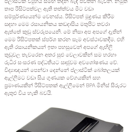
ප්ලාස්ටික් ව්‍යුහය සමඟ තදින් බැඳී පවතින බැවිනි. නමුත්
තාප රිසිට්පත්වල ඇති තත්ත්වය මීට වඩා
සම්පූර්ණයෙන්ම වෙනස්ය. රිසිට්පත් මුද්‍රණය කිරීම
සඳහා මෙම රසායනිකය කඩදාසිය මතුපිට තවරා
ඇත්තේ කුඩු ස්වරූපයෙනි. මේ නිසා අප අපගේ දෑතින්
මෙම රිසිට්පතක් ස්පර්ශ කරන සෑම අවස්ථාවකදීම, එහි
ඇති රසායනිකයන් ඉතා පහසුවෙන් අපගේ ඇඟිලි
තුඩුවල තැවරෙන අතර සුළු වෙලාවකින් සම හරහා
රුධිර සංසරණ පද්ධතියට ඍජුවම අවශෝෂණය වේ.
විද්‍යාඥයන් පෙන්වා දෙන්නේ ප්ලාස්ටික් බෝතලයක්
ඇල්ලීමට වඩා සිය ගුණයක වේගයකින් සහ
ප්‍රමාණයකින් රිසිට්පතක් ඇල්ලීමෙන් BPA මිනිස් සිරුරට
ඇතුළු විය හැකි බවයි.