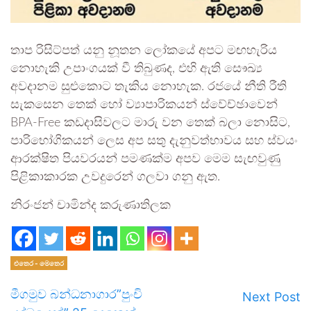
තාප රිසිට්පත් යනු නූතන ලෝකයේ අපට මඟහැරිය
නොහැකි උපාංගයක් වී තිබුණද, එහි ඇති සෞඛ්‍ය
අවදානම සුළුකොට තැකිය නොහැක. රජයේ නීති රීති
සැකසෙන තෙක් හෝ ව්‍යාපාරිකයන් ස්වේච්ඡාවෙන්
BPA-Free කඩදාසිවලට මාරු වන තෙක් බලා නොසිට,
පාරිභෝගිකයන් ලෙස අප සතු දැනුවත්භාවය සහ ස්වයං
ආරක්ෂිත පියවරයන් පමණක්ම අපව මෙම සැඟවුණු
පිළිකාකාරක උවදුරෙන් ගලවා ගනු ඇත.
නිරංජන් චාමින්ද කරුණාතිලක
එතෙර - මෙතෙර
මීගමුව බන්ධනාගාර”පුංචි
Next Post