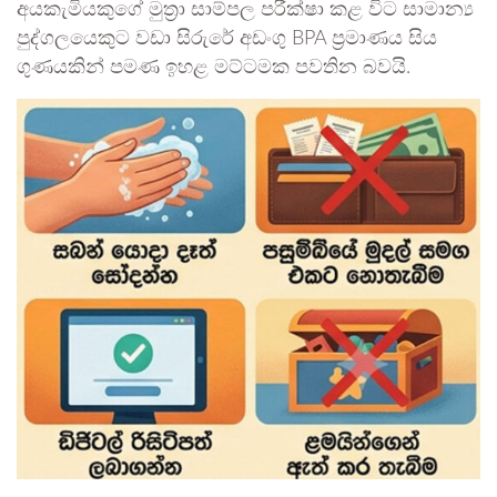
අයකැමියකුගේ මුත්‍රා සාම්පල පරීක්ෂා කළ විට සාමාන්‍ය
පුද්ගලයෙකුට වඩා සිරුරේ අඩංගු BPA ප්‍රමාණය සිය
ගුණයකින් පමණ ඉහළ මට්ටමක පවතින බවයි.