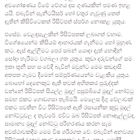
අවශෝෂණය වීමේ වේගය දස ගුණයකින් පමණ ඉහළ
යයි. එබැවින් සැනිටයිසර් හෝ වතුර ගෑවුණු තෙත්
දෑතින් කිසිවිටෙකත් රිසිට්පත් ස්පර්ශ නොකළ යුතුය.
එසේම, වෙළඳසැලකින් රිසිට්පතක් ලබාගත් වහාම,
විශේෂයෙන්ම කිසියම් ආහාරයක් ගැනීමට හෝ මුහුණ,
කට, ඇස් ඇල්ලීමට පෙර සබන් යොදා දෑත් හොඳින්
සෝදා හැරීමට වගබලා ගත යුතුය. කුඩා දරුවන්ගේ සම
ඉතා තුනී සහ සංවේදී බැවින් ඔවුන්ට මෙම කඩදාසි
අතපත ගෑමට දීමෙන් සම්පූර්ණයෙන්ම වැළකිය යුතුය.
බොහෝ දෙනෙකුට ඇති තවත් අහිතකර පුරුද්දක්
වන්නේ රිසිට්පත් සියල්ල මුදල් පසුම්බියේ මුදල් නෝට්ටු
සමඟ එකට ගොඩගසා තැබීමයි. මෙලෙස දිගු වේලාවක්
එකට පවතින විට රිසිට්පතේ ඇති රසායනික කුඩු මුදල්
නෝට්ටුවල ද තැවරේ. එවිට ඔබ රිසිට්පත් නොඇල්ලුවද,
සාමාන්‍ය මුදල් නෝට්ටු පරිහරණය කරන සෑම
අවස්ථාවකදීම මෙම විෂ ශරීරගත වේ. එබැවින් අනවශ්‍ය