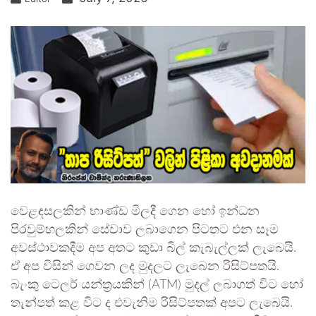
වෙළඳසලකින් භාණ්ඩ මිලදී ගෙන හෝ ඉන්ධන
පිරවුම්හලකින් සේවාව ලබාගෙන පිටතට එන සෑම
අවස්ථාවකදීම අප අතට කුඩා බිල් කැබැල්ලක් ලැබෙයි.
ඒ අප විසින් ගෙවන ලද මුදලට ලැබෙන රිසිට්පතයි.
බැංකු ටෙලර් යන්ත්‍රයකින් (ATM) මුදල් ලබාගත් විට හෝ
තැන්පත් කළ විට ද එවැනිම රිසිට්පතක් අපට ලැබෙයි.