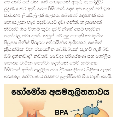
අප අතට පත් වන, කළු පැහැයෙන් අකුරු පැහැදිලිව
මුද්‍රණය කර ඇති මෙම රිසිට්පත් දෙස අප බලන්නේ ඉතා
සාමාන්‍ය ලියවිල්ලක් ලෙසය. බොහෝ දෙනෙක් එය
නොසලකා හැර පසුම්බියට දමා ගනිති. නැතහොත්
නිවසට ගිය වහාම කුඩා දරුවන්ගේ අතට හසුවන
තැන්වල පවා දමති. නමුත් මේ සුදු පැහැති කඩදාසිය
පිටුපස මිනිස් සිරුරට අතිශයින්ම අහිතකර, සෙමින්
ක්‍රියාත්මක වන රසායනික බෝම්බයක් සැඟවී ඇති බව
ඔබ දන්නවාද? නවතම වෛද්‍ය පර්යේෂණ සහ ගෝලීය
සෞඛ්‍ය වාර්තා පෙන්වා දෙන්නේ මෙම සාමාන්‍ය
රිසිට්පත් අතින් ඇල්ලීම පවා දීර්ඝකාලීනව පිළිකා ඇතුළු
බරපතළ රෝගාබාධ රැසකට මුලපිරීමක් විය හැකි බවයි.