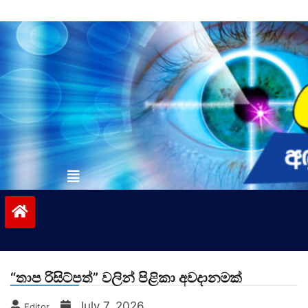
Skip
to
content
vinivida.lk
“තාප රිසිට්පත්” වලින් පිළිකා අවදානමක්
July 7, 2026
Editor