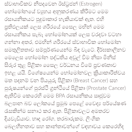
ස්වාභාවිකව නිපදවෙන ඊස්ට්‍රජන් (Estrogen)
හෝමෝනයේ ව්‍යුහය අනුකරණය කිරීමට මෙම
රසායනිකයට පුදුමාකාර හැකියාවක් ඇත. එහි
ප්‍රතිඵලයක් ලෙස ශරීරයේ සෛල මඟින් මෙම
රසායනිකය සැබෑ හෝමෝනයක් ලෙස වරදවා වටහා
ගන්නා අතර, එමඟින් ශරීරයේ ස්වාභාවික හෝමෝන
සමතුලිතතාව සම්පූර්ණයෙන්ම බිඳ වැටේ. දීර්ඝකාලීනව
මෙලෙස හෝමෝන පද්ධතිය අවුල් වීම නිසා මිනිස්
සිරුර තුළ පිළිකා සෛල වර්ධනය වීමේ ප්‍රවණතාව
ඉහළ යයි. විශේෂයෙන්ම හෝමෝනවල ක්‍රියාකාරීත්වය
මත පදනම් වන පියයුරු පිළිකා (Breast Cancer) සහ
පුරුෂයන්ගේ පුරස්ථි ග්‍රන්ථියේ පිළිකා (Prostate Cancer)
ඇතිවීම කෙරෙහි මෙම BPA රසායනිකය ඍජුවම
බලපාන බව ලෝකයේ ප්‍රමුඛ පෙළේ වෛද්‍ය පර්යේෂණ
රැසකින්ම සනාථ කර ඇත. පිළිකාවලට අමතරව
දියවැඩියාව, හෘද රෝග, තරබාරුකම, ලිංගික
බෙලහීනතාව සහ කාන්තාවන්ගේ වඳභාවය කෙරෙහිද