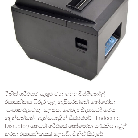
මිනිස් ශරීරයට ඇතුළු වන මෙම බිස්ෆීනෝල්
රසායනිකය සිරුර තුළ හැසිරෙන්නේ හෝමෝන
“වංචාකරුවෙකු” ලෙසය. වෛද්‍ය විද්‍යාවේදී මෙය
හඳුන්වන්නේ ‘ඇන්ඩොක්‍රින් ඩිස්රප්ටර්’ (Endocrine
Disruptor) හෙවත් ශරීරයේ හෝමෝන පද්ධතිය අවුල්
කරන රසායනිකයක් ලෙසයි. මිනිස් සිරුරේ