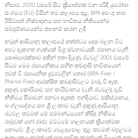
නිසාම, 2020 වසරේ සිට ක්‍රියාත්මක වන පරිදි යුරෝපා
සංගමය (EU) විසින් තම කලාපය තුළ BPA අඩංගු තාප
රිසිට්පත් නිෂ්පාදනය සහ භාවිතය නීතියෙන්ම
සම්පූර්ණයෙන්ම තහනම් කරන ලදී.
නමුත් ආසියානු කලාපයේ තත්ත්වය දෙස බලන විට
අපට දැකගත හැක්කේ මිශ්‍ර ස්වභාවයකි. ජපානය වැනි
සෞඛ්‍යාරක්ෂාව අතින් ඉතා දියුණු රටවල් 2001 වසරේ
සිටම මෙම රසායනිකය සහිත කඩදාසි භාවිතයෙන්
ඉවත් වී රසායනික ද්‍රව්‍යවලින් තොර (BPA-Free /
Phenol-Free) ආරක්ෂිත කඩදාසිවලට මාරු වී ඇත.
දකුණු කොරියාව සහ තායිවානය වැනි රටවල්ද දැඩි
නීතිමය සීමාවන් පනවා ඇතත්, ඉන්දියාව, පකිස්ථානය,
බංග්ලාදේශය සහ ශ්‍රී ලංකාව වැනි දකුණු ආසියානු
රටවල තවමත් මේ සම්බන්ධයෙන් කිසිදු නීතිමය
රාමුවක් හෝ රාජ්‍ය මට්ටමේ පාලනයක් ක්‍රියාත්මක
නොවේ. ශ්‍රී ලංකාවේ වෙළඳපොළ තුළ තවමත් බහුලවම