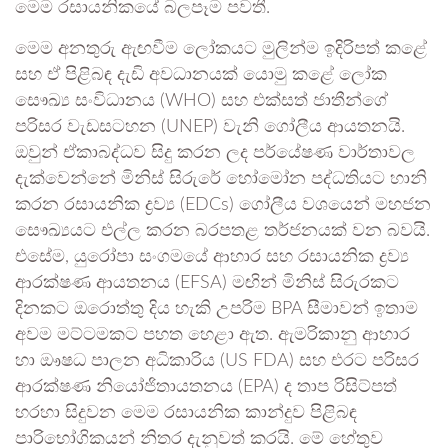
මෙම රසායනිකයේ බලපෑම පවතී.
මෙම අනතුරු ඇඟවීම ලෝකයට මුලින්ම ඉදිරිපත් කළේ
සහ ඒ පිළිබඳ දැඩි අවධානයක් යොමු කළේ ලෝක
සෞඛ්‍ය සංවිධානය (WHO) සහ එක්සත් ජාතීන්ගේ
පරිසර වැඩසටහන (UNEP) වැනි ගෝලීය ආයතනයි.
ඔවුන් ඒකාබද්ධව සිදු කරන ලද පර්යේෂණ වාර්තාවල
දැක්වෙන්නේ මිනිස් සිරුරේ හෝමෝන පද්ධතියට හානි
කරන රසායනික ද්‍රව්‍ය (EDCs) ගෝලීය වශයෙන් මහජන
සෞඛ්‍යයට එල්ල කරන බරපතළ තර්ජනයක් වන බවයි.
එසේම, යුරෝපා සංගමයේ ආහාර සහ රසායනික ද්‍රව්‍ය
ආරක්ෂණ ආයතනය (EFSA) මඟින් මිනිස් සිරුරකට
දිනකට ඔරොත්තු දිය හැකි උපරිම BPA සීමාවන් ඉතාම
අවම මට්ටමකට පහත හෙළා ඇත. ඇමරිකානු ආහාර
හා ඖෂධ පාලන අධිකාරිය (US FDA) සහ එරට පරිසර
ආරක්ෂණ නියෝජිතායතනය (EPA) ද තාප රිසිට්පත්
හරහා සිදුවන මෙම රසායනික කාන්දුව පිළිබඳ
පාරිභෝගිකයන් නිතර දැනුවත් කරයි. මේ හේතුව