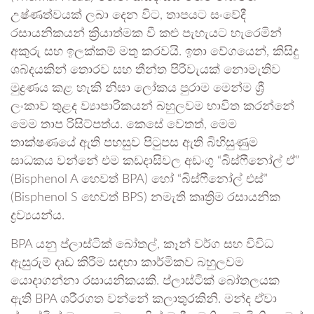
උෂ්ණත්වයක් ලබා දෙන විට, තාපයට සංවේදී
රසායනිකයන් ක්‍රියාත්මක වී කළු පැහැයට හැරෙමින්
අකුරු සහ ඉලක්කම් මතු කරවයි. ඉතා වේගයෙන්, කිසිදු
ශබ්දයකින් තොරව සහ තීන්ත පිරිවැයක් නොමැතිව
මුද්‍රණය කළ හැකි නිසා ලෝකය පුරාම මෙන්ම ශ්‍රී
ලංකාව තුළද ව්‍යාපාරිකයන් බහුලවම භාවිත කරන්නේ
මෙම තාප රිසිට්පත්ය. කෙසේ වෙතත්, මෙම
තාක්ෂණයේ ඇති පහසුව පිටුපස ඇති බිහිසුණුම
සාධකය වන්නේ එම කඩදාසිවල අඩංගු “බිස්ෆීනෝල් ඒ”
(Bisphenol A හෙවත් BPA) හෝ “බිස්ෆීනෝල් එස්”
(Bisphenol S හෙවත් BPS) නමැති කෘත්‍රිම රසායනික
ද්‍රව්‍යයන්ය.
BPA යනු ප්ලාස්ටික් බෝතල්, කෑන් වර්ග සහ විවිධ
ඇසුරුම් දෘඩ කිරීම සඳහා කාර්මිකව බහුලවම
යොදාගන්නා රසායනිකයකි. ප්ලාස්ටික් බෝතලයක
ඇති BPA ශරීරගත වන්නේ කලාතුරකිනි. මන්ද ඒවා