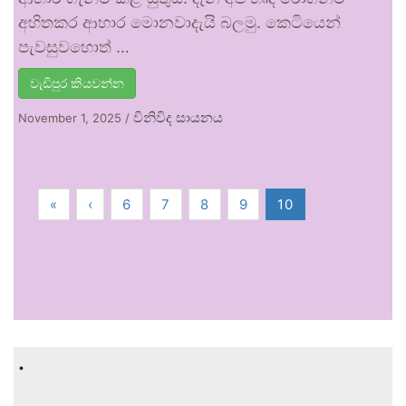
අහිතකර ආහාර මොනවාදැයි බලමු. කෙටියෙන්
පැවසුවහොත් …
වැඩිපුර කියවන්න
විනිවිද සායනය
November 1, 2025
/
«
‹
6
7
8
9
10
.