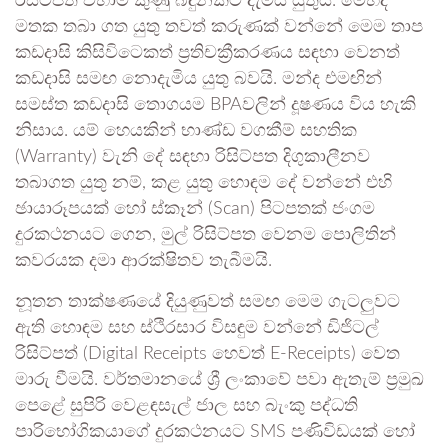
රිසිට්පත් වහාම කුණු බඳුනකට දැමිය යුතුය. මෙහිදී
මතක තබා ගත යුතු තවත් කරුණක් වන්නේ මෙම තාප
කඩදාසි කිසිවිටෙකත් ප්‍රතිචක්‍රීකරණය සඳහා වෙනත්
කඩදාසි සමඟ නොදැමිය යුතු බවයි. මන්ද එමඟින්
සමස්ත කඩදාසි තොගයම BPAවලින් දූෂණය විය හැකි
නිසාය. යම් හෙයකින් භාණ්ඩ වගකීම් සහතික
(Warranty) වැනි දේ සඳහා රිසිට්පත දිගුකාලීනව
තබාගත යුතු නම්, කළ යුතු හොඳම දේ වන්නේ එහි
ඡායාරූපයක් හෝ ස්කෑන් (Scan) පිටපතක් ජංගම
දුරකථනයට ගෙන, මුල් රිසිට්පත වෙනම පොලිතින්
කවරයක දමා ආරක්ෂිතව තැබීමයි.
නූතන තාක්ෂණයේ දියුණුවත් සමඟ මෙම ගැටලුවට
ඇති හොඳම සහ ස්ථිරසාර විසඳුම වන්නේ ඩිජිටල්
රිසිට්පත් (Digital Receipts හෙවත් E-Receipts) වෙත
මාරු වීමයි. වර්තමානයේ ශ්‍රී ලංකාවේ පවා ඇතැම් ප්‍රමුඛ
පෙළේ සුපිරි වෙළඳසැල් ජාල සහ බැංකු පද්ධති
පාරිභෝගිකයාගේ දුරකථනයට SMS පණිවිඩයක් හෝ