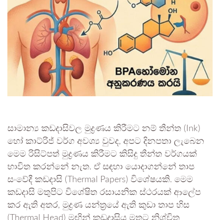
සාමාන්‍ය කඩදාසිවල මුද්‍රණය කිරීමට නම් තීන්ත (Ink)
හෝ කාට්රිජ් වර්ග අවශ්‍ය වුවද, අපට දිනපතා ලැබෙන
මෙම රිසිට්පත් මුද්‍රණය කිරීමට කිසිදු තීන්ත වර්ගයක්
භාවිත කරන්නේ නැත. ඒ සඳහා යොදාගන්නේ තාප
සංවේදී කඩදාසි (Thermal Papers) විශේෂයකි. මෙම
කඩදාසි මතුපිට විශේෂිත රසායනික ස්ථරයක් ආලේප
කර ඇති අතර, මුද්‍රණ යන්ත්‍රයේ ඇති කුඩා තාප හිස
(Thermal Head) මඟින් කඩදාසිය මතට නිශ්චිත