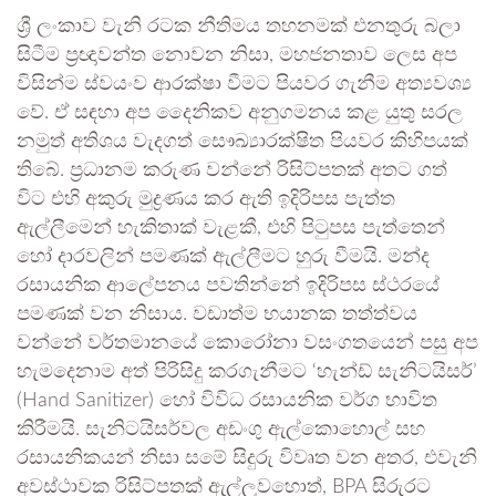
ශ්‍රී ලංකාව වැනි රටක නීතිමය තහනමක් එනතුරු බලා
සිටීම ප්‍රඥාවන්ත නොවන නිසා, මහජනතාව ලෙස අප
විසින්ම ස්වයංව ආරක්ෂා වීමට පියවර ගැනීම අත්‍යවශ්‍ය
වේ. ඒ සඳහා අප දෛනිකව අනුගමනය කළ යුතු සරල
නමුත් අතිශය වැදගත් සෞඛ්‍යාරක්ෂිත පියවර කිහිපයක්
තිබේ. ප්‍රධානම කරුණ වන්නේ රිසිට්පතක් අතට ගත්
විට එහි අකුරු මුද්‍රණය කර ඇති ඉදිරිපස පැත්ත
ඇල්ලීමෙන් හැකිතාක් වැළකී, එහි පිටුපස පැත්තෙන්
හෝ දාරවලින් පමණක් ඇල්ලීමට හුරු වීමයි. මන්ද
රසායනික ආලේපනය පවතින්නේ ඉදිරිපස ස්ථරයේ
පමණක් වන නිසාය. වඩාත්ම භයානක තත්ත්වය
වන්නේ වර්තමානයේ කොරෝනා වසංගතයෙන් පසු අප
හැමදෙනාම අත් පිරිසිදු කරගැනීමට ‘හැන්ඩ් සැනිටයිසර්’
(Hand Sanitizer) හෝ විවිධ රසායනික වර්ග භාවිත
කිරීමයි. සැනිටයිසර්වල අඩංගු ඇල්කොහොල් සහ
රසායනිකයන් නිසා සමේ සිදුරු විවෘත වන අතර, එවැනි
අවස්ථාවක රිසිට්පතක් ඇල්ලුවහොත්, BPA සිරුරට