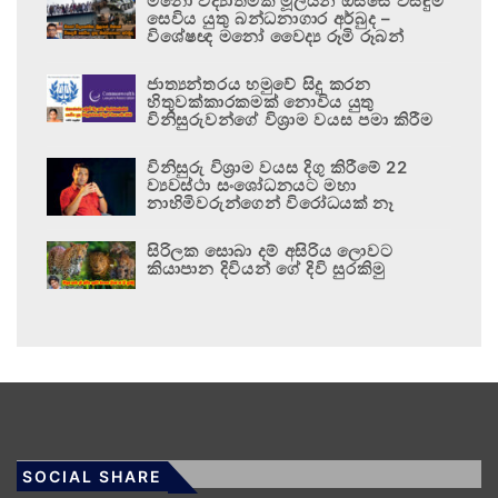
මනෝ විද්‍යාත්මක මූලයන් ඔස්සේ විසඳුම්
සෙවිය යුතු බන්ධනාගාර අර්බුද –
විශේෂඥ මනෝ වෛද්‍ය රූමි රූබන්
ජාත්‍යන්තරය හමුවේ සිදු කරන
හිතුවක්කාරකමක් නොවිය යුතු
විනිසුරුවන්ගේ විශ්‍රාම වයස පමා කිරීම
විනිසුරු විශ්‍රාම වයස දිගු කිරීමේ 22
ව්‍යවස්ථා සංශෝධනයට මහා
නාහිමිවරුන්ගෙන් විරෝධයක් නෑ
සිරිලක සොබා දම් අසිරිය ලොවට
කියාපාන දිවියන් ගේ දිවි සුරකිමු
SOCIAL SHARE