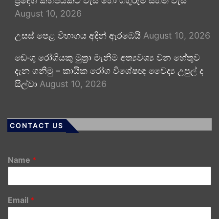
ප්‍රදේශ කිහිපයකට වැසි හෝ ගිගුරුම් සහිත වැසි
August 10, 2026
උසස් පෙළ විභාගය අදින් ඇරඹෙයි
August 10, 2026
ඩෙංගු රෝගියකු ⁣මුත්‍රා මැනීම අත්‍යවශ්‍ය වන හේතුව
දැන ගනිමු – කායික රෝග විශේෂඥ වෛද්‍ය උපුල් ද
සිල්වා
August 10, 2026
CONTACT US
Name
*
Email
*