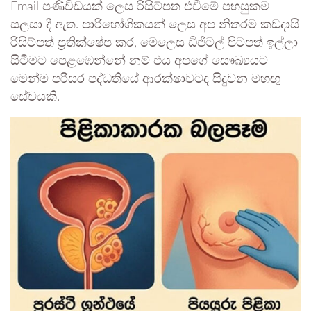
Email පණිවිඩයක් ලෙස රිසිට්පත එවීමේ පහසුකම
සලසා දී ඇත. පාරිභෝගිකයන් ලෙස අප නිතරම කඩදාසි
රිසිට්පත් ප්‍රතික්ෂේප කර, මෙලෙස ඩිජිටල් පිටපත් ඉල්ලා
සිටීමට පෙළඹෙන්නේ නම් එය අපගේ සෞඛ්‍යයට
මෙන්ම පරිසර පද්ධතියේ ආරක්ෂාවටද සිදුවන මහඟු
සේවයකි.