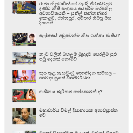
රාජ්‍ය නිලධාරීන්ගේ වැරදි තීරණවලට
දණ්ඩ නීති සංග්‍රහය යෙදවීම බරපතල
අවභාවිතයකි – සුනිල් කන්නන්ගර
කොළඹ, රත්නපුර, අම්පාර හිටපු මහ
දිසාපති
ලෝකයේ අඩුවෙන්ම නිදා ගන්නා ජාතිය?
නැව් වලින් බහලුම් මුහුදට පෙරලීම සුළු
පටු දෙයක් නොවේ
කුස තුළ සැඟවුණු නොනිදන කම්හල –
වෛද්‍ය සුගත් විජේවර්ධන
ගණිතය බැරිකම මෝඩකමක් ද?
මහාචාර්ය විමල් දිසානායක අභාවප්‍රාප්ත
වේ