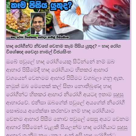
හෘද රෝගීන්ට නිවසේ වෙනම කෑම පිසිය යුතුද? – හෘද රෝග
විශේෂඥ වෛද්‍ය නාමල් විජයසිංහ
ඔබේ පවුලේ හෘද රෝගියෙකු සිටින්නේ නම් ඔබ
ආහාර පිසීමේදී හෘද රෝගියාට හිතකර ආහාර
වශයෙන් වෙනමම ආහාර පිසීමට වගබලා ගනු ඇත.
නමුත් ඔබ මෙතෙක් කල් සිතා නොතිබුණද හෘද
රෝගීන්ට හිතකර ආහාර නිරෝගී අයටද ඉතාම සුදුසු
ආහාරවේ. එනිසා ඔබගේත් පවුලේ අයගේත් නිරෝගී
සෞඛ්‍යය අපේක්ෂා කරනවා නම් හෘද රෝගියාට
වෙනම ආහාර පිසීම නොව පවුලේ සෙසු අයට වෙනම
ආහාර පිසීමෙන් වැළකී සියලන්ම හෘද රෝගියාට සුදුසු
ආහාර ගැනීම කළ යුතුය. දැන් අපි හෘද රෝගීන්ට