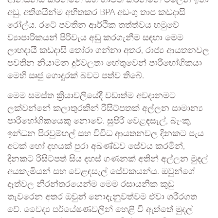
ආනයනය කරන්නේ සහ භාවිත කරන්නේ මිලෙන් ඉතා
අඩු, අතිශයින්ම අහිතකර BPA අඩංගු තාප කඩදාසි
රෝල්ය. රටේ පවතින ආර්ථික තත්ත්වය හමුවේ
ව්‍යාපාරිකයන් පිරිවැය අඩු කරගැනීම සඳහා මෙම
ලාභදායී කඩදාසි තෝරා ගන්නා අතර, රාජ්‍ය ආයතනවල
පවතින නියාමන දුර්වලතා හේතුවෙන් පාරිභෝගිකයා
මෙහි ඍජු ගොදුරක් බවට පත්ව තිබේ.
මෙම සමස්ත ක්‍රියාවලියේදී වඩාත්ම අවදානමට
ලක්වන්නේ කලාතුරකින් රිසිට්පතක් අල්ලන සාමාන්‍ය
පාරිභෝගිකයෙකු නොවේ. සුපිරි වෙළඳසැල්, බැංකු,
ඉන්ධන පිරවුම්හල් සහ විවිධ ආයතනවල දිනකට පැය
අටක් හෝ දහයක් පුරා අඛණ්ඩව සේවය කරමින්,
දිනකට රිසිට්පත් සිය දහස් ගණනක් අතින් අල්ලන මුදල්
අයකැමියන් සහ වෙළඳසැල් සේවකයන්ය. ඔවුන්ගේ
දෑත්වල නිරන්තරයෙන්ම මෙම රසායනික කුඩු
තැවරෙන අතර ඔවුන් නොදැනුවත්වම ඒවා ශරීරගත
වේ. වෛද්‍ය පර්යේෂණවලින් හෙළි වී ඇත්තේ මුදල්