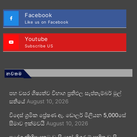
Facebook
Like us on Facebook
Youtube
Subscribe US
නවතම
පහ වසර ශිෂ්‍යත්ව විභාග ප්‍රතිඵල සැප්තැම්බර් මුල්
සතියේ
August 10, 2026
විදෙස් ශ්‍රමික ප්‍රේෂණ ඇ. ඩොලර් මිලියන 5,000සේ
සීමාව ඉක්මවයි
August 10, 2026