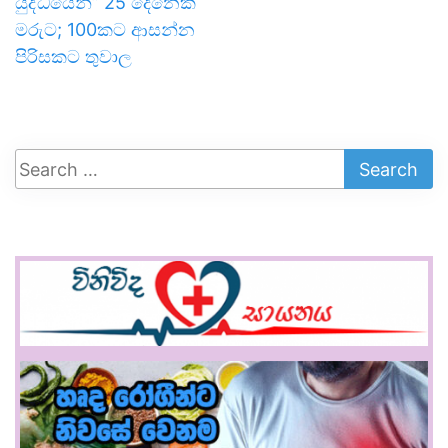
යුද්ධයෙන්” 25 දෙනෙක්
මරුට; 100කට ආසන්න
පිරිසකට තුවාල