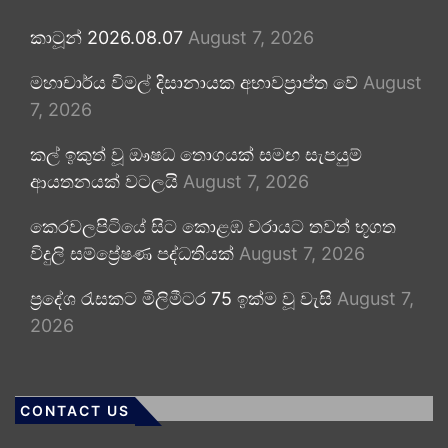
කාටූන් 2026.08.07
August 7, 2026
මහාචාර්ය විමල් දිසානායක අභාවප්‍රාප්ත වේ
August
7, 2026
කල් ඉකුත් වූ ඖෂධ තොගයක් සමඟ සැපයුම්
ආයතනයක් වටලයි
August 7, 2026
කෙරවලපිටියේ සිට කොළඹ වරායට තවත් භූගත
විදුලි සම්ප්‍රේෂණ පද්ධතියක්
August 7, 2026
ප්‍රදේශ රැසකට මිලිමීටර 75 ඉක්ම වූ වැසි
August 7,
2026
CONTACT US