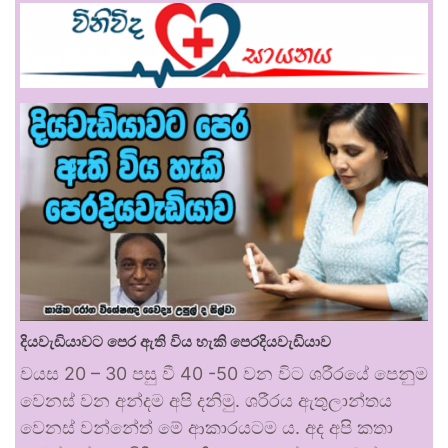
දියවැඩියාවට පෙර ඇති විය හැකි පෙරදියවැඩියාව
වයස 20 – 30 පසු වී 40 -50 වන විට ශරීරයේ පෙනුම
වෙනස් වන අන්දම අපි දනිමු. ශරීරය ඇතුලාන්තය
වෙනස් වන්නේත් මේ ආකාරයටම ය. අද අපි කතා