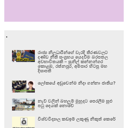
.
රාජ්‍ය නිලධාරීන්ගේ වැරදි තීරණවලට
දණ්ඩ නීති සංග්‍රහය යෙදවීම බරපතල
අවභාවිතයකි – සුනිල් කන්නන්ගර
කොළඹ, රත්නපුර, අම්පාර හිටපු මහ
දිසාපති
ලෝකයේ අඩුවෙන්ම නිදා ගන්නා ජාතිය?
නැව් වලින් බහලුම් මුහුදට පෙරලීම සුළු
පටු දෙයක් නොවේ
විශ්වවිද්‍යාල කඩඉම් ලකුණු නිකුත් කෙරේ