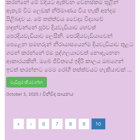
කරන්නේ මේ විදියට ඇතිවන වෙනස්කම තුළින්
ඇතැම් විට ලෙඩක් නිර්මාණය විය හැකි අන්දම
පිළිබඳව ය. මේ තත්ත්වය වෛද්‍ය විද්‍යාවේ
හඳුන්වන්නේ පූර්ව දියවැඩියාව හෙවත්
පෙරදියවැඩියාව ලෙසිනි. පෙරදියවැඩියාවෙන්
පෙළෙන සමහරුන් නිරායාසයෙන්ම දියවැඩියාව තුළට
ගමන් කරන්නේ එම පුද්ගලයාටවත් නොදැනෙන
ආකාරයකිනි. ඔබේ ජීවිතයේ ඉදිරි කාලය ඔබගෙන්
ඉවත් කරන්නට මෙම රෝගී තත්ත්වයට හැකියාවක් …
වැඩිපුර කියවන්න
විනිවිද සායනය
October 5, 2025
/
«
‹
6
7
8
9
10