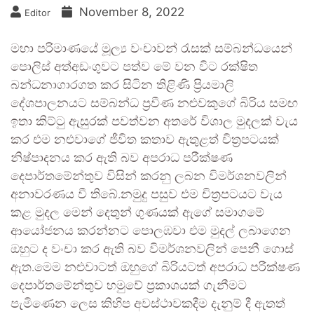
November 8, 2022
Editor
මහා පරිමාණයේ මූල්‍ය වංචාවන් රැසක් සම්බන්ධයෙන්
පොලිස් අත්අඩංගුවට පත්ව මේ වන විට රක්ෂිත
බන්ධනාගාරගත කර සිටින තිළිණි ප්‍රියමාලි
දේශපාලනයට සම්බන්ධ ප්‍රවීණ නළුවකුගේ බිරිය සමඟ
ඉතා කිට්ටු ඇසුරක් පවත්වන අතරේ විශාල මුදලක් වැය
කර එම නළුවාගේ ජීවිත කතාව ඇතුළත් චිත්‍රපටයක්
නිෂ්පාදනය කර ඇති බව අපරාධ පරීක්ෂණ
දෙපාර්තමේන්තුව විසින් කරනු ලබන විමර්ශනවලින්
අනාවරණය වී තිබේ.නමුදු පසුව එම චිත්‍රපටයට වැය
කළ මුදල මෙන් දෙතුන් ගුණයක් ඇගේ සමාගමේ
ආයෝජනය කරන්නට පොලඹවා එම මුදල් ලබාගෙන
ඔහුට ද වංචා කර ඇති බව විමර්ශනවලින් පෙනී ගොස්
ඇත.මෙම නළුවාටත් ඔහුගේ බිරියටත් අපරාධ පරීක්ෂණ
දෙපාර්තමේන්තුව හමුවේ ප්‍රකාශයක් ගැනීමට
පැමිණෙන ලෙස කිහිප අවස්ථාවකදීම දැනුම් දී ඇතත්