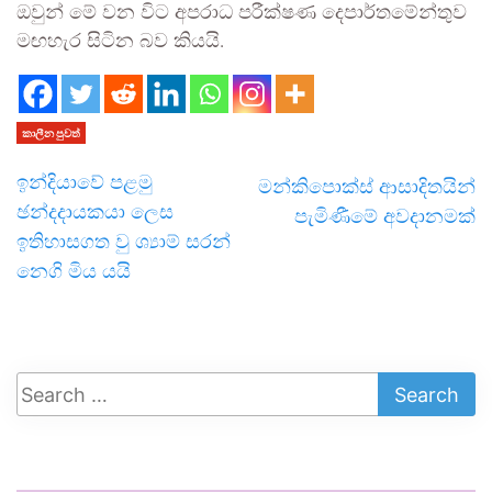
ඔවුන් මේ වන විට අපරාධ පරීක්ෂණ දෙපාර්තමේන්තුව
මඟහැර සිටින බව කියයි.
කාලීන පුවත්
ඉන්දියාවේ පළමු
මන්කිපොක්ස් ආසාදිතයින්
ඡන්දදායකයා ලෙස
පැමිණීමේ අවදානමක්
ඉතිහාසගත වු ශ්‍යාම් සරන්
නෙගි මිය යයි