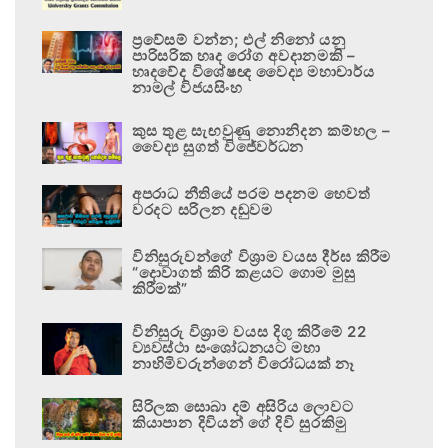
ප්‍රවේසම් වන්න; එල් නිනෝ යනු
පාරිසරික හෘද රෝග අවදානමකි –
හෘදවේද විශේෂඥ වෛද්‍ය මහාචාර්ය
නාමල් විජයසිංහ
කුස තුළ සැඟවුණු නොනිදන කම්හල –
වෛද්‍ය සුගත් විජේවර්ධන
අපරාධ නීතියේ පරම පදනම හෙවත්
වරදට සරිලන දඬුවම
විනිසුරුවන්ගේ විශ්‍රාම වයස දීර්ඝ කිරීම
“දොවාගත් කිරි කළයට ගොම මුසු
කිරීමක්”
විනිසුරු විශ්‍රාම වයස දිගු කිරීමේ 22
ව්‍යවස්ථා සංශෝධනයට මහා
නාහිමිවරුන්ගෙන් විරෝධයක් නෑ
සිරිලක සොබා දම් අසිරිය ලොවට
කියාපාන දිවියන් ගේ දිවි සුරකිමු