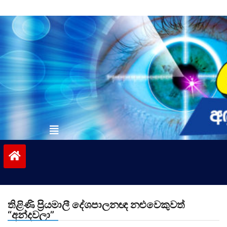
Skip
to
content
vinivida.lk
තිළිණි ප්‍රියමාලී දේශපාලනඥ නළුවෙකුවත්
“අන්දවලා”