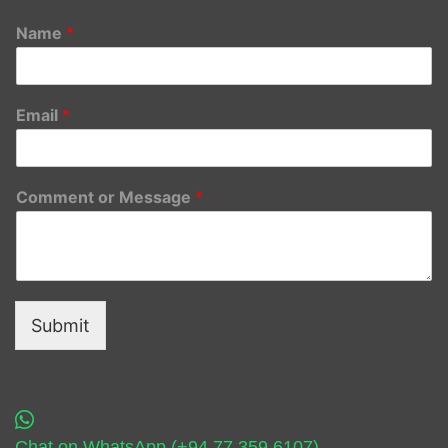
Name
*
Email
*
Comment or Message
*
Submit
Chat on WhatsApp (+94 77 359 6107)