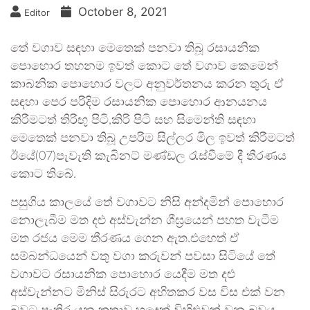
October 8, 2021
Editor
තේ වගාව සඳහා මෙතෙක් පනවා තිබූ රසායනික
පොහොර තහනම ඉවත් කොට තේ වගාව කෙමෙන්
කාබනික පොහොර වලට අනුවර්තනය කරන තුරු ඒ
සඳහා පෙර පරිදිම රසායනික පොහොර ආනයනය
කිරීමටත් තිරිඟු පිටි,කිරි පිටි සහ සිමෙන්ති සඳහා
මෙතෙක් පනවා තිබූ උපරිම සිල්ලර මිල ඉවත් කිරීමටත්
ඊයේ(07)පැවැති කැබිනට් මණ්ඩල රැස්වීමේ දී තීරණය
කොට තිබේ.
පසුගිය කාලයේ තේ වගාවට නිසි අන්දමින් පොහොර
නොලැබීම මත දළු අස්වැන්න ශීඝ්‍රයෙන් පහත වැටීම
මත රජය මෙම තීරණය ගෙන ඇත.එහෙත් ඒ
සම්බන්ධයෙන් වතු වගා කරුවන් පවසා සිටියේ තේ
වගාවට රසායනික පොහොර යෙදීම මත දළු
අස්වැන්නට මිනිස් සිරුරට අහිතකර වස විස එක් වන