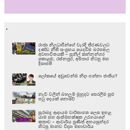
.
රාජ්‍ය නිලධාරීන්ගේ වැරදි තීරණවලට
දණ්ඩ නීති සංග්‍රහය යෙදවීම බරපතල
අවභාවිතයකි – සුනිල් කන්නන්ගර
කොළඹ, රත්නපුර, අම්පාර හිටපු මහ
දිසාපති
ලෝකයේ අඩුවෙන්ම නිදා ගන්නා ජාතිය?
නැව් වලින් බහලුම් මුහුදට පෙරලීම සුළු
පටු දෙයක් නොවේ
සුරාබදු ආදායම වාර්තාගත ලෙස ඉහළ
යාම සහ ආත්මභක්ෂක උරගයාගේ
කතාව – ආචාර්ය ප්‍රණීත් අභයසුන්දර
හිටපු මානව විද්‍යා මහාචාර්ය