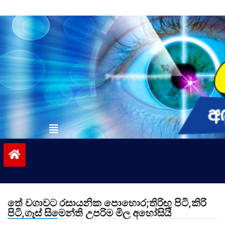
Skip
to
content
vinivida.lk
තේ වගාවට රසායනික පොහොර;තිරිඟු පිටි,කිරි
පිටි,ගෑස් සිමෙන්ති උපරිම මිල අහෝසියි