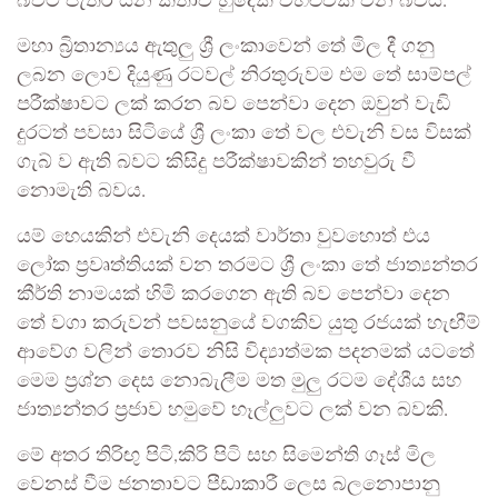
බවට පැතිර යන කතාව හුදෙක් විහිළුවක් වන බවය.
මහා බ්‍රිතාන්‍යය ඇතුලු ශ්‍රී ලංකාවෙන් තේ මිල දී ගනු
ලබන ලොව දියුණු රටවල් නිරතුරුවම එම තේ සාම්පල්
පරීක්ෂාවට ලක් කරන බව පෙන්වා දෙන ඔවුන් වැඩි
දුරටත් පවසා සිටියේ ශ්‍රී ලංකා තේ වල එවැනි වස විසක්
ගැබ් ව ඇති බවට කිසිදු පරීක්ෂාවකින් තහවුරු වී
නොමැති බවය.
යම් හෙයකින් එවැනි දෙයක් වාර්තා වුවහොත් එය
ලෝක ප්‍රවෘත්තියක් වන තරමට ශ්‍රී ලංකා තේ ජාත්‍යන්තර
කීර්ති නාමයක් හිමි කරගෙන ඇති බව පෙන්වා දෙන
තේ වගා කරුවන් පවසනුයේ වගකිව යුතු රජයක් හැඟීම්
ආවේග වලින් තොරව නිසි විද්‍යාත්මක පදනමක් යටතේ
මෙම ප්‍රශ්න දෙස නොබැලීම මත මුලු රටම දේශීය සහ
ජාත්‍යන්තර ප්‍රජාව හමුවේ හෑල්ලුවට ලක් වන බවකි.
මේ අතර තිරිඟු පිටි,කිරි පිටි සහ සිමෙන්ති ගෑස් මිල
වෙනස් වීම ජනතාවට පීඩාකාරී ලෙස බලනොපානු