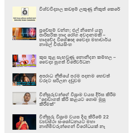
විශ්වවිද්‍යාල කඩඉම් ලකුණු නිකුත් කෙරේ
ප්‍රවේසම් වන්න; එල් නිනෝ යනු
පාරිසරික හෘද රෝග අවදානමකි –
හෘදවේද විශේෂඥ වෛද්‍ය මහාචාර්ය
නාමල් විජයසිංහ
කුස තුළ සැඟවුණු නොනිදන කම්හල –
වෛද්‍ය සුගත් විජේවර්ධන
අපරාධ නීතියේ පරම පදනම හෙවත්
වරදට සරිලන දඬුවම
විනිසුරුවන්ගේ විශ්‍රාම වයස දීර්ඝ කිරීම
“දොවාගත් කිරි කළයට ගොම මුසු
කිරීමක්”
විනිසුරු විශ්‍රාම වයස දිගු කිරීමේ 22
ව්‍යවස්ථා සංශෝධනයට මහා
නාහිමිවරුන්ගෙන් විරෝධයක් නෑ