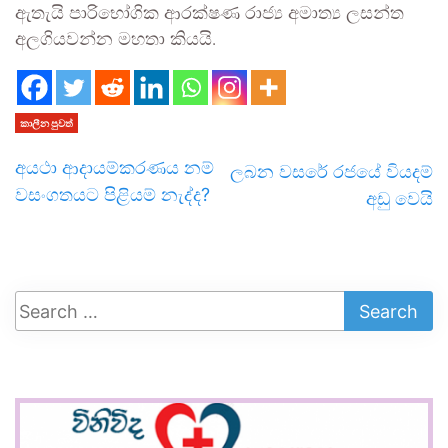
ඇතැ‍යි පාරිභෝගික ආරක්ෂණ රාජ්‍ය අමාත්‍ය ලසන්ත
අලගියවන්න මහතා කියයි.
කාලීන පුවත්
අයථා ආදායම්කරණය නම්
ලබන වසරේ රජයේ වියදම්
වසංගතයට පිළියම් නැද්ද?
අඩු වෙයි