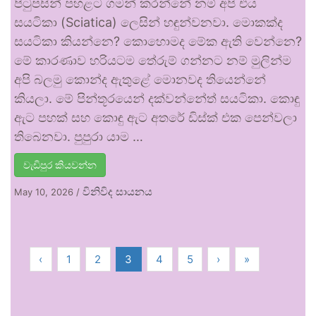
පිටුපසින් පහළට ගමන් කරන්නේ නම් අපි එය
සයටිකා (Sciatica) ලෙසින් හඳුන්වනවා. මොකක්ද
සයටිකා කියන්නෙ? කොහොමද මේක ඇති වෙන්නෙ?
මේ කාරණාව හරියටම තේරුම් ගන්නට නම් මුලින්ම
අපි බලමු කොන්ද ඇතුළේ මොනවද තියෙන්නේ
කියලා. මේ පින්තූරයෙන් දක්වන්නේත් සයටිකා. කොඳු
ඇට පහක් සහ කොඳු ඇට අතරේ ඩිස්ක් එක පෙන්වලා
තිබෙනවා. පුපුරා යාම …
වැඩිපුර කියවන්න
විනිවිද සායනය
May 10, 2026
/
‹
1
2
3
4
5
›
»