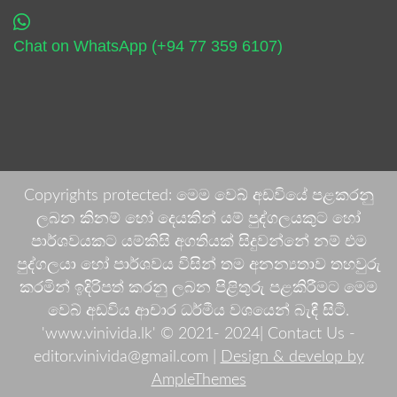
Chat on WhatsApp (+94 77 359 6107)
Copyrights protected: මෙම වෙබ් අඩවියේ පළකරනු
ලබන කිනම් හෝ දෙයකින් යම් පුද්ගලයකුට හෝ
පාර්ශවයකට යම්කිසි අගතියක් සිදුවන්නේ නම් එම
පුද්ගලයා හෝ පාර්ශවය විසින් තම අනන්‍යතාව තහවුරු
කරමින් ඉදිරිපත් කරනු ලබන පිළිතුරු පළකිරීමට මෙම
වෙබ් අඩවිය ආචාර ධර්මීය වශයෙන් බැඳී සිටී.
'www.vinivida.lk' © 2021- 2024| Contact Us -
editor.vinivida@gmail.com |
Design & develop by
AmpleThemes