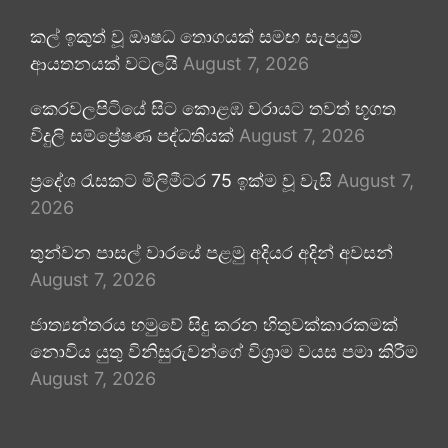
කල් ඉකුත් වූ ඖෂධ තොගයක් සමඟ සැපයුම්
ආයතනයක් වටලයි
August 7, 2026
කෙරවලපිටියේ සිට කොළඹ වරායට තවත් භූගත
විදුලි සම්ප්‍රේෂණ පද්ධතියක්
August 7, 2026
ප්‍රදේශ රැසකට මිලිමීටර 75 ඉක්ම වූ වැසි
August 7,
2026
තුන්වන පාසල් වාරයේ පළමු අදියර අදින් අවසන්
August 7, 2026
ජාත්‍යන්තරය හමුවේ සිදු කරන හිතුවක්කාරකමක්
නොවිය යුතු විනිසුරුවන්ගේ විශ්‍රාම වයස පමා කිරීම
August 7, 2026