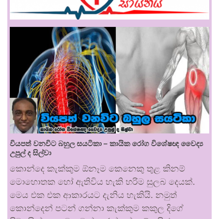
වියපත් වනවිට බහුල සයටිකා – කායික රෝග විශේෂඥ වෛද්‍ය
උපුල් ද සිල්වා
කොන්දෙ කැක්කුම ඕනෑම කෙනෙකු තුළ කිනම්
මොහොතක හෝ ඇතිවිය හැකි හරිම සුලබ දෙයක්.
මෙය එක එක ආකාරයට දැනිය හැකියි. නමුත්
කොන්දෙන් පටන් ගන්නා කැක්කුම කකුල දිගේ