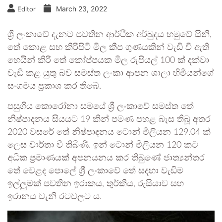
March 23, 2022
Editor
ශ්‍රී ලංකාවේ දැනට පවතින ආර්ථික අර්බුදය හමුවේ සීනි,
තේ කොළ සහ කිරිපිටි මිල කීප ගුණයකින් වැඩි වී ඇති
හෙයින් කිරි තේ කෝප්පයක මිල රුපියල් 100 ක් දක්වා
වැඩි කළ යුතු බව සමස්ත ලංකා ආපන ශාලා හිමියන්ගේ
සංගමය ප්‍රකාශ කර තිබේ.
පසුගිය කොරෝනා සමයේ ශ්‍රී ලංකාවේ සමස්ත තේ
නිෂ්පාදනය සියයට 19 කින් පමණ පහළ බැස තිබූ අතර
2020 වසරේ තේ නිෂ්පාදනය ටොන් මිලියන 129.04 ක්
ලෙස වාර්තා වී තිබිණි. ඉන් ටොන් මිලියන 120 කට
අධික ප්‍රමාණයක් අපනයනය කර තිබුණේ ජාත්‍යන්තර
තේ වෙළද පොලේ ශ්‍රී ලංකාවේ තේ සදහා වැඩිම
ඉල්ලුමක් පවතින ඉරාකය, තුර්කිය, රුසියාව සහ
ඉරානය වැනි රටවලට ය.