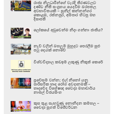
රාජ්‍ය නිලධාරීන්ගේ වැරදි තීරණවලට
දණ්ඩ නීති සංග්‍රහය යෙදවීම බරපතල
අවභාවිතයකි – සුනිල් කන්නන්ගර
කොළඹ, රත්නපුර, අම්පාර හිටපු මහ
දිසාපති
ලෝකයේ අඩුවෙන්ම නිදා ගන්නා ජාතිය?
නැව් වලින් බහලුම් මුහුදට පෙරලීම සුළු
පටු දෙයක් නොවේ
විශ්වවිද්‍යාල කඩඉම් ලකුණු නිකුත් කෙරේ
ප්‍රවේසම් වන්න; එල් නිනෝ යනු
පාරිසරික හෘද රෝග අවදානමකි –
හෘදවේද විශේෂඥ වෛද්‍ය මහාචාර්ය
නාමල් විජයසිංහ
කුස තුළ සැඟවුණු නොනිදන කම්හල –
වෛද්‍ය සුගත් විජේවර්ධන