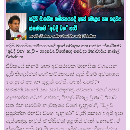
හදිසි මානසික කම්පනයකදී අපේ මොළය සහ හදවත ක්ෂණිකව
“අවදි වන” හැටි – හෘදවේද විශේෂඥ වෛද්‍ය මහාචාර්ය නාමල්
විජයසිංහ
ජීවිතයේ කිනම් හෝ අවස්ථාවක මානසික වශයෙන්
දැඩි තිගැස්මක් හෝ කම්පනයක් ඇති වීමේ අවකාශය
පොදුවේ අප කා තුළත් පවතී. එවන් අවස්ථා
සම්බන්ධයෙන් බොහෝ දෙනකු පවසන “මගේ පපුව
ගැහෙන්න පටන් ගත්තා”, “පපුව සීතල වුණා”, “හාට්
එක එක පාරටම නැවතුණා වගේ දැනුණා”, “ඔලුව
පුපුරන්න එනවා වගේ දැනුණා” වැනි ප්‍රකාශ ද අපි අසා
ඇත්තෙමු. නමුත් ඒ කිසිවක් හුදු හිස් වදන් නොවේ. ඒ
ක්ෂණික ප්‍රතිචාර පිටුපස පැහැදිලි ජෛව විද්‍යාත්මක