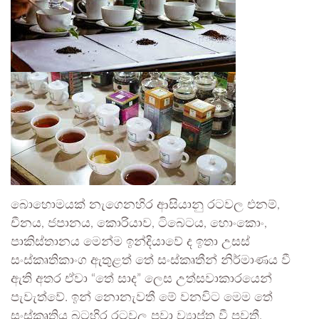
බොහොමයක් නැගෙනහිර ආසියානු රටවල එනම්,
චීනය, ජපානය, කොරියාව, ටිබෙටය, හොංකොං,
පාකිස්තානය මෙන්ම ඉන්දියාවේ ද ඉතා උසස්
සංස්කෘතිකාංග ඇතුළත් තේ සංස්කෘතීන් නිර්මාණය වී
ඇති අතර ඒවා “තේ සාද” ලෙස උත්සවාකාරයෙන්
පැවැත්වේ. ඉන් නොනැවතී මේ වනවිට මෙම තේ
සංස්කෘතිය බටහිර රටවල පවා ව්‍යාප්ත වී පවතී.