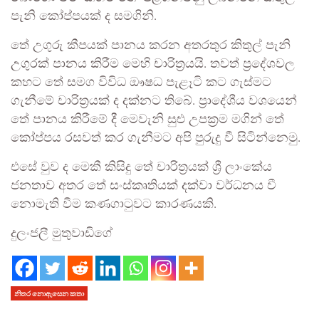
පැනි කෝප්පයක් ද සමගිනි.
තේ උගුරු කීපයක් පානය කරන අතරතුර කිතුල් පැනි
උගුරක් පානය කිරීම මෙහි චාරිත්‍රයයි. තවත් ප්‍රදේශවල
කහට තේ සමග විවිධ ඖෂධ පැළෑටි කට ගැස්මට
ගැනීමේ චාරිත්‍රයක් ද දක්නට තිබේ. ප්‍රාදේශීය වශයෙන්
තේ පානය කිරීමේ දී මෙවැනි සුළු උපක්‍රම මගින් තේ
කෝප්පය රසවත් කර ගැනීමට අපි පුරුදු වී සිටින්නෙමු.
එසේ වුව ද මෙකී කිසිදු තේ චාරිත්‍රයක් ශ්‍රී ලාංකේය
ජනතාව අතර තේ සංස්කෘතියක් දක්වා වර්ධනය වී
නොමැති වීම කණගාටුවට කාරණයකි.
දුලංජලී මුතුවාඩිගේ
නිතර නොඇසෙන කතා