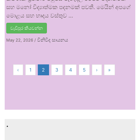
සහ මනෝ විද්‍යාත්මක පදනමක් පවතී. මෙයින් අපගේ
මොළය සහ හෘදය වස්තුව …
වැඩිපුර කියවන්න
විනිවිද සායනය
May 22, 2026
/
‹
1
2
3
4
5
›
»
.