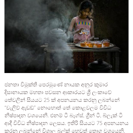
ජනතා විමුක්ති පෙරමුණේ නායක අනුර කුමාර
දිසානායක මහතා පවසන ආකාරයට ශ්‍රී ලංකාවේ
තේවලින් සියයට 25 ක් අපනයනය කරනු ලබන්නේ
“වැලිව් ඇඩඩ්” නොහොත් තේ කොළවලම විවිධ
නිෂ්පාදන වශයෙනි. එනම් ටී බෑග්ස්, ග්‍රීන් ටී, බ්ලැක් ටී
ආදී විවිධ නිෂ්පාදන ලෙසය. ඉතිරි සියයට 75 අපනයනය
කරනු ලබන්නේ විශාල බල්ක් හෙවත් තොග වශයෙනි.