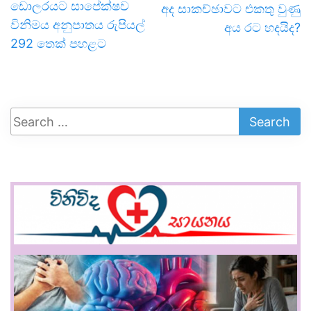
ඩොලරයට සාපේක්ෂව
අද සාකච්ඡාවට එකතු වුණු
විනිමය අනුපාතය රුපියල්
අය රට හදයිද?
292 තෙක් පහළට