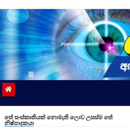
Skip
to
content
vinivida.lk
තේ සංස්කෘතියක් නොමැති ලොව උසස්ම තේ
නිෂ්පාදකයා