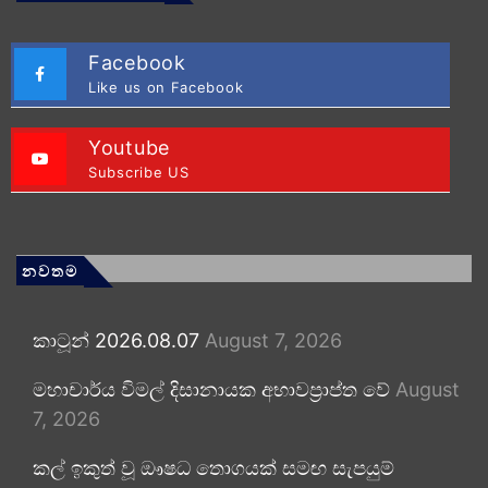
Facebook
Like us on Facebook
Youtube
Subscribe US
නවතම
කාටූන් 2026.08.07
August 7, 2026
මහාචාර්ය විමල් දිසානායක අභාවප්‍රාප්ත වේ
August
7, 2026
කල් ඉකුත් වූ ඖෂධ තොගයක් සමඟ සැපයුම්