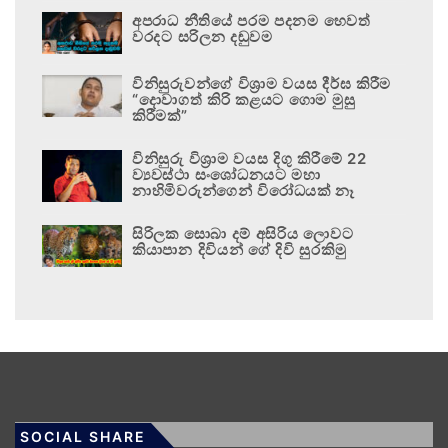
අපරාධ නීතියේ පරම පදනම හෙවත්
වරදට සරිලන දඬුවම
විනිසුරුවන්ගේ විශ්‍රාම වයස දීර්ඝ කිරීම
“දොවාගත් කිරි කළයට ගොම මුසු
කිරීමක්”
විනිසුරු විශ්‍රාම වයස දිගු කිරීමේ 22
ව්‍යවස්ථා සංශෝධනයට මහා
නාහිමිවරුන්ගෙන් විරෝධයක් නෑ
සිරිලක සොබා දම් අසිරිය ලොවට
කියාපාන දිවියන් ගේ දිවි සුරකිමු
SOCIAL SHARE