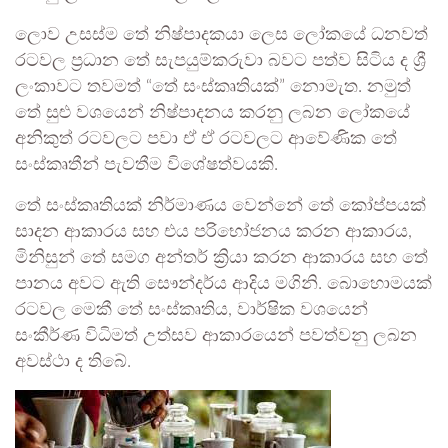
ලොව උසස්ම තේ නිෂ්පාදකයා ලෙස ලෝකයේ ධනවත්
රටවල ප්‍රධාන තේ සැපයුම්කරුවා බවට පත්ව සිටිය ද ශ්‍රී
ලංකාවට තවමත් “තේ සංස්කෘතියක්” නොමැත. නමුත්
තේ සුළු වශයෙන් නිෂ්පාදනය කරනු ලබන ලෝකයේ
අනිකුත් රටවලට පවා ඒ ඒ රටවලට ආවේණික තේ
සංස්කෘතීන් පැවතීම විශේෂත්වයකි.
තේ සංස්කෘතියක් නිර්මාණය වෙන්නේ තේ කෝප්පයක්
සාදන ආකාරය සහ එය පරිභෝජනය කරන ආකාරය,
මිනිසුන් තේ සමග අන්තර් ක්‍රියා කරන ආකාරය සහ තේ
පානය අවට ඇති සෞන්දර්ය ආදිය මගිනි. බොහොමයක්
රටවල මෙකී තේ සංස්කෘතිය, වාර්ෂික වශයෙන්
සංකීර්ණ විධිමත් උත්සව ආකාරයෙන් පවත්වනු ලබන
අවස්ථා ද තිබේ.