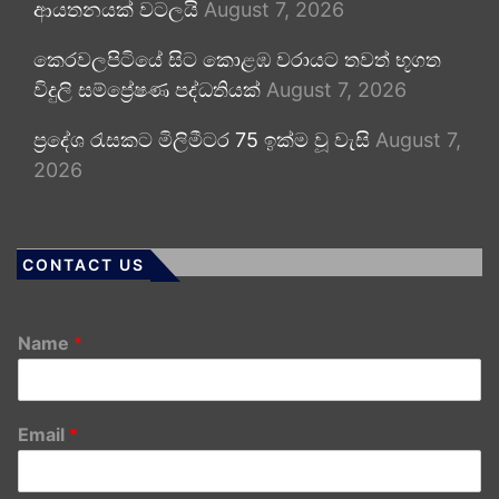
ආයතනයක් වටලයි
August 7, 2026
කෙරවලපිටියේ සිට කොළඹ වරායට තවත් භූගත
විදුලි සම්ප්‍රේෂණ පද්ධතියක්
August 7, 2026
ප්‍රදේශ රැසකට මිලිමීටර 75 ඉක්ම වූ වැසි
August 7,
2026
CONTACT US
Name
*
Email
*