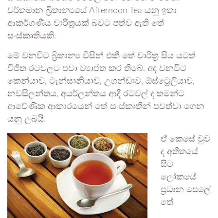
වර්තමාන බ්‍රිතාන්‍යයේ Afternoon Tea යනු ඉතා
ආකර්ශණීය චාරිත්‍රයක් බවට පත්ව ඇති තේ
සංස්කෘතියකි.
මේ වනවිට බ්‍රිතාන්‍ය විසින් එකී තේ චාරිත්‍ර සිය යටත්
විජිත රටවලට පවා ව්‍යාප්ත කර තිබේ. අද වනවිට
කෙන්යාව, ටැන්සානියාව, උගන්ඩාව, ඕස්ට්‍රෙලියාව,
නවසිලන්තය, අයර්ලන්තය ආදී රටවල් ද තමන්ට
ආවේණික ආකාරයෙන් තේ සංස්කෘතීන් පවත්වා ගෙන
යනු ලබයි.
ඒ කෙසේ වුව
ද අතීතයේ
සිට
ලෝකයේ
ප්‍රධාන පෙලේ
තේ