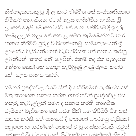
නිෂ්පාදකයෙකු වූ ශ්‍රී ලංකාව නිෂ්චිත තේ සංස්කෘතියකට
හිමිකම් නොකියන රටක් ලෙස හැදින්විය හැකිය. ශ්‍රී
ලාංකේය අපි බොහෝ විට තේ පානය කිරීමේ දී ඉගුරු
කැබැල්ලක් තලා තේ කොළ සමග තැම්බෙන්නට හැර
පානය කිරීමට පුරුදු වී සිටින්නෙමු. සාමාන්‍යයෙන් ශ්‍රී
ලාංකේය වැසියන්ගෙන් වැඩි පිරිසක් තේ පානය කරනු
ලබන්නේ ‘කහට තේ’ ලෙසිනි. එනම් තද රතු පැහැයක්
ගන්නා තෙක් තේ කොළ තැම්බුණු උණු ජලය ‘කහට
තේ” ලෙස පානය කරති.
සමහර ප්‍රදේශවල එයට සීනි දිය කිරීමෙන් පැණි රසයක්
මතු කරගෙන පානය කරන අතර තවත් ප්‍රදේශවල එය
හකුරු කැබැල්ලක් සමග ද පානය කරති. නාගරික
වැසියන් වැඩිදෙනා තේ සමග සීනි සහ කිරිපිටි මිශ්‍ර කර
පානය කරති. තේ පානයේ දී බොහෝ සබරගමු වැසියන්
අනුගමනය කරන්නේ වෙනස් ම වූ සංස්කෘතියකි. ඔවුන්
බොහෝ විට ‘කහට තේ’ පිළිගන්වනු ලබන්නේ කිතුල්