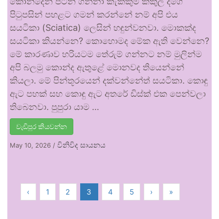
කොන්දෙන් පටන් ගන්නා කැක්කුම කකුල දිගේ
පිටුපසින් පහළට ගමන් කරන්නේ නම් අපි එය
සයටිකා (Sciatica) ලෙසින් හඳුන්වනවා. මොකක්ද
සයටිකා කියන්නෙ? කොහොමද මේක ඇති වෙන්නෙ?
මේ කාරණාව හරියටම තේරුම් ගන්නට නම් මුලින්ම
අපි බලමු කොන්ද ඇතුළේ මොනවද තියෙන්නේ
කියලා. මේ පින්තූරයෙන් දක්වන්නේත් සයටිකා. කොඳු
ඇට පහක් සහ කොඳු ඇට අතරේ ඩිස්ක් එක පෙන්වලා
තිබෙනවා. පුපුරා යාම …
වැඩිපුර කියවන්න
විනිවිද සායනය
May 10, 2026
/
‹
1
2
3
4
5
›
»