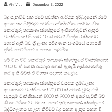
December 3, 2022
Vini Vida
බදු පැනවීම සහ රටේ පවතින ආර්ථික අර්බුදයෙන් රටේ
අනාගතය පිළිබඳව පවතින අවිනිශ්චිත තත්වය නිසා
තොරතුරු තාක්‍ෂණ ක්ෂේත්‍රයේ ඉංජිනේරුවන් ඇතුළු
වෘත්තිකයන් සියයට 10 ක් පමණ විදේශ රැකියාවට
ගොස් ඇති බව ශ්‍රී ලංකා පරිගණක සංගමයේ සභාපති
දමිත් හෙට්ටිහේවා මහතා පැවසීය.
මේ වන විට තොරතුරු තාක්‍ෂණ ක්ෂේත්‍රයේ වෘත්තිකයන්
10,000 ක් පමණ රටහැර ගොස් ඇතැයි ඇස්තමේන්තු
කර ඇති බවත් ඒ මහතා සඳහන් කළේය.
තොරතුරු තාක්‍ෂණ ක්ෂේත්‍රයේ වසරක ශ්‍රමබලකා
අවශ්‍යතාව වෘත්තිකයන් 20,000 ක් පමණ වුවද එහි
සැපයුම වෘත්තිකයන් 8000 ත් 9000 ත් අතර පැවති බව
කී හෙට්ටිහේවා මහතා තොරතුරු තාක්‍ෂණ ක්ෂේත්‍රයේ
බුද්ධිගලනය පාලන කිරීමට බදු සහන ඇතුළු සහන දී