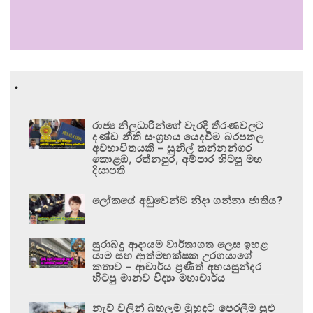
.
රාජ්‍ය නිලධාරීන්ගේ වැරදි තීරණවලට
දණ්ඩ නීති සංග්‍රහය යෙදවීම බරපතල
අවභාවිතයකි – සුනිල් කන්නන්ගර
කොළඹ, රත්නපුර, අම්පාර හිටපු මහ
දිසාපති
ලෝකයේ අඩුවෙන්ම නිදා ගන්නා ජාතිය?
සුරාබදු ආදායම වාර්තාගත ලෙස ඉහළ
යාම සහ ආත්මභක්ෂක උරගයාගේ
කතාව – ආචාර්ය ප්‍රණීත් අභයසුන්දර
හිටපු මානව විද්‍යා මහාචාර්ය
නැව් වලින් බහලුම් මුහුදට පෙරලීම සුළු