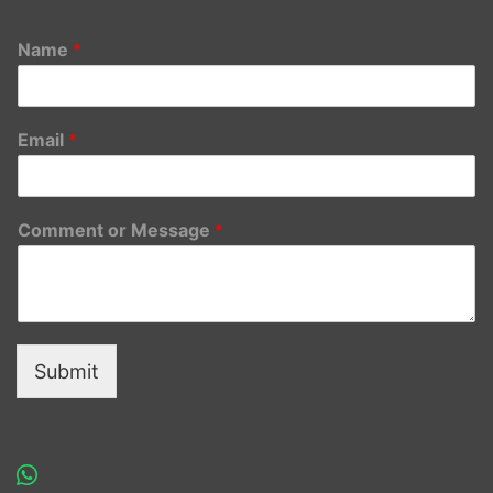
Name
*
Email
*
Comment or Message
*
Submit