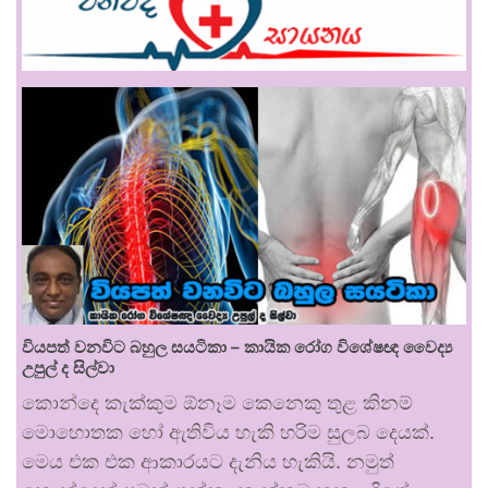
වියපත් වනවිට බහුල සයටිකා – කායික රෝග විශේෂඥ වෛද්‍ය
උපුල් ද සිල්වා
කොන්දෙ කැක්කුම ඕනෑම කෙනෙකු තුළ කිනම්
මොහොතක හෝ ඇතිවිය හැකි හරිම සුලබ දෙයක්.
මෙය එක එක ආකාරයට දැනිය හැකියි. නමුත්