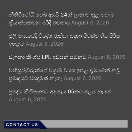
නීතිවිරෝධී වෙබ් අඩවි 24ක් ලංකාව තුළ වහාම
ක්‍රියාත්මකවන පරිදි තහනම්
August 6, 2026
ජූලි මාසයේදී විදේශ රැකියා සඳහා පිටත්ව ගිය පිරිස
ඉහළට
August 6, 2026
ජැෆ්නා කිංග්ස් LPL අවසන් සටනට
August 6, 2026
විනිසුරුවරුන්ගේ විශ්‍රාම වයස ඉහළ දැමීමෙන් නඩු
ප්‍රමාදයට විසඳුමක් නැහැ
August 6, 2026
ප්‍රදේශ කිහිපයකට අද පැය 05කට ජලය කැපේ
August 6, 2026
CONTACT US