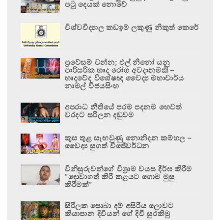
පටු දෙයක් නොවේ
විශ්වවිද්‍යාල කඩඉම් ලකුණු නිකුත් කෙරේ
ප්‍රවේසම් වන්න; එල් නිනෝ යනු
පාරිසරික හෘද රෝග අවදානමකි –
හෘදවේද විශේෂඥ වෛද්‍ය මහාචාර්ය
නාමල් විජයසිංහ
අපරාධ නීතියේ පරම පදනම හෙවත්
වරදට සරිලන දඬුවම
කුස තුළ සැඟවුණු නොනිදන කම්හල –
වෛද්‍ය සුගත් විජේවර්ධන
විනිසුරුවන්ගේ විශ්‍රාම වයස දීර්ඝ කිරීම
“දොවාගත් කිරි කළයට ගොම මුසු
කිරීමක්”
සිරිලක සොබා දම් අසිරිය ලොවට
කියාපාන දිවියන් ගේ දිවි සුරකිමු