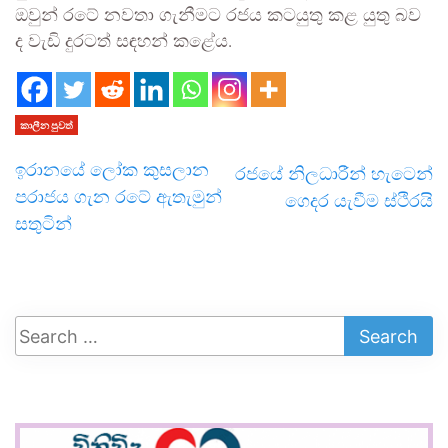
ඔවුන් රටේ නවතා ගැනීමට රජය කටයුතු කළ යුතු බව
ද වැඩි දුරටත් සඳහන් කළේය.
කාලීන පුවත්
ඉරානයේ ලෝක කුසලාන
රජයේ නිලධාරීන් හැටෙන්
පරාජය ගැන රටේ ඇතැමුන්
ගෙදර යැවීම ස්ථිරයි
සතුටින්