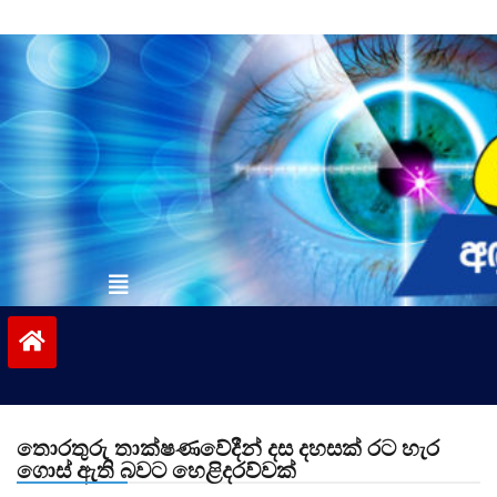
Skip
to
content
vinivida.lk
තොරතුරු තාක්ෂණවේදීන් දස දහසක් රට හැර
ගොස් ඇති බවට හෙළිදරව්වක්