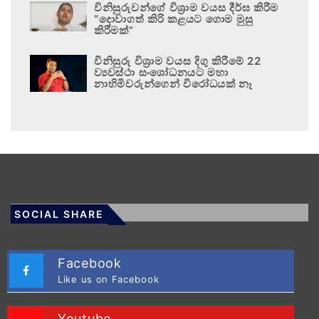
විනිසුරුවන්ගේ විශ්‍රාම වයස දීර්ඝ කිරීම
“දොවාගත් කිරි කළයට ගොම මුසු
කිරීමක්”
විනිසුරු විශ්‍රාම වයස දිගු කිරීමේ 22
ව්‍යවස්ථා සංශෝධනයට මහා
නාහිමිවරුන්ගෙන් විරෝධයක් නෑ
SOCIAL SHARE
Facebook
Like us on Facebook
Youtube