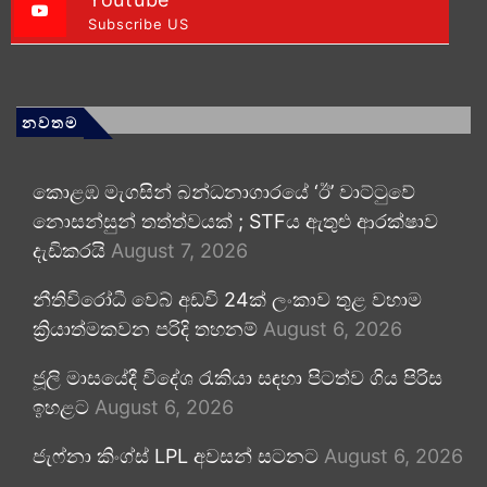
Subscribe US
නවතම
කොළඹ මැගසින් බන්ධනාගාරයේ ‘ඊ’ වාට්ටුවේ
නොසන්සුන් තත්ත්වයක් ; STFය ඇතුළු ආරක්ෂාව
දැඩිකරයි
August 7, 2026
නීතිවිරෝධී වෙබ් අඩවි 24ක් ලංකාව තුළ වහාම
ක්‍රියාත්මකවන පරිදි තහනම්
August 6, 2026
ජූලි මාසයේදී විදේශ රැකියා සඳහා පිටත්ව ගිය පිරිස
ඉහළට
August 6, 2026
ජැෆ්නා කිංග්ස් LPL අවසන් සටනට
August 6, 2026