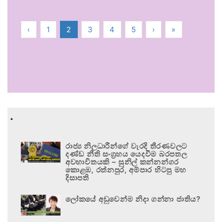
‹
1
2
3
4
5
›
»
.
රාජ්‍ය නිලධාරීන්ගේ වැරදි තීරණවලට
දණ්ඩ නීති සංග්‍රහය යෙදවීම බරපතල
අවභාවිතයකි – සුනිල් කන්නන්ගර
කොළඹ, රත්නපුර, අම්පාර හිටපු මහ
දිසාපති
ලෝකයේ අඩුවෙන්ම නිදා ගන්නා ජාතිය?