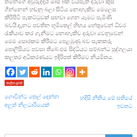
තමන්ගේ අවුරුද්දයි මාස 8ක වයසැති දරුවා කුස
ගින්නෙන් හඬනු බලා සිටිය නොහැකිව මෙලෙස
කිරිපිටි පැකට්ටුවක් සඟවා ගෙන යෑමට පැමිණි
බවයි.දැනට පවතින භූමිතෙල් හිඟය හේතුවෙන් ධීවර
රැකියාව කර ගැනීමට නොහැකිව දරුවා වෙනුවෙන්
මෙම සොරකම කිරීමට පෙළඹුණු බව සැකකරු
පොලිසියට පවසා තිබේ.එම සිද්ධියට සම්බන්ධ පුද්ගලයා
කලුතර අධිකරණයට ඉදිරිපත් කිරීමට නියමිතය.
කාලීන පුවත්
ගොවීන්ට තෙල් දෙන්න
හදිසි නීතිය මේ සතියේ
අලුත් නිලධාරියෙක්
ඉවතට