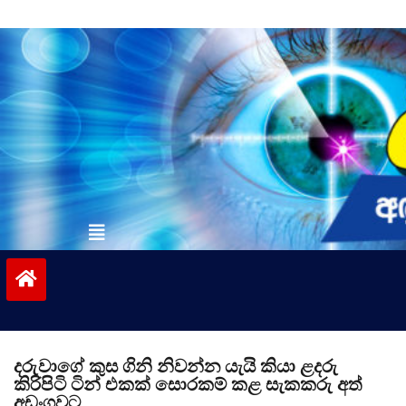
Skip
to
content
vinivida.lk
දරුවාගේ කුස ගිනි නිවන්න යැයි කියා ළදරු
කිරිපිටි ටින් එකක් සොරකම් කළ සැකකරු අත්
අඩංගුවට