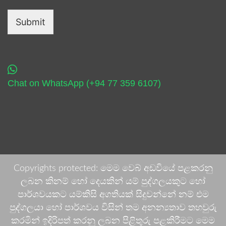
Submit
Chat on WhatsApp (+94 77 359 6107)
Copyrights protected: මෙම වෙබ් අඩවියේ පළකරනු
ලබන කිනම් හෝ දෙයකින් යම් පුද්ගලයකුට හෝ
පාර්ශවයකට යම්කිසි අගතියක් සිදුවන්නේ නම් එම
පුද්ගලයා හෝ පාර්ශවය විසින් තම අනන්‍යතාව තහවුරු
කරමින් ඉදිරිපත් කරනු ලබන පිළිතුරු පළකිරීමට මෙම