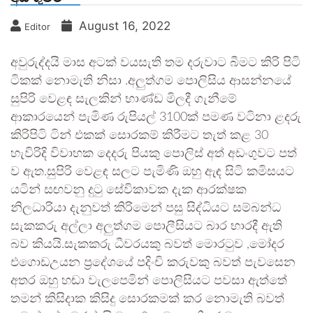
August 16, 2022
Editor
අවුරුද්දයි මාස අටක් වයසැති තම දරුවාට බීමට කිරි පිටි
ටිකක් නොමැති නිසා .අලුත්ගම පොලිසිය ආසන්නයේ
සුපිරි වෙළඳ සැලකින් භාණ්ඩ මිලදී ගැනීමේ
ආකාරයෙන් පැමිණ රුපියල් 3100ක් පමණ වටිනා ළදරු
කිරිපිටි ටින් එකක් සොරකම් කිරීමට තැත් කළ 30
හැවිරිදි විවාහක දෙදරු පියකු පොලිස් අත් අඩංගුවට පත්
ව ඇත.සුපිරි වෙළඳ සලට පැමිණි ඔහු ඇඳ සිටි කමිසයට
යටින් සඟවනු දුටු සේවිකාවක දැක ආරක්ෂක
නිලධාරියා දැනුවත් කිරිමෙන් පසු සිද්ධියට සම්බන්ධ
සැකකරු අල්ලා අලුත්ගම පොලීසියට බාර භාරදී ඇති
බව කියයි.සැකකරු ධීවරයකු බවත් මොරටුව ,මෝදර
එගොඩඋයන ප්‍රදේශයේ පදිංචි කරුවකු බවත් පැවසෙන
අතර ඔහු හඬා වැලපෙමින් පොලිසියට පවසා ඇත්තේ
තමන් කිසිදාක කිසිදු සොරකමක් කර නොමැති බවත්