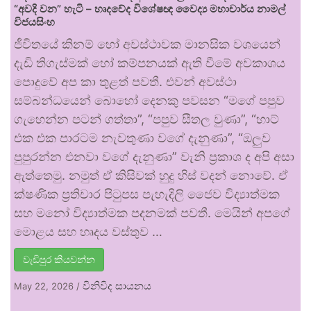
“අවදි වන” හැටි – හෘදවේද විශේෂඥ වෛද්‍ය මහාචාර්ය නාමල්
විජයසිංහ
ජීවිතයේ කිනම් හෝ අවස්ථාවක මානසික වශයෙන්
දැඩි තිගැස්මක් හෝ කම්පනයක් ඇති වීමේ අවකාශය
පොදුවේ අප කා තුළත් පවතී. එවන් අවස්ථා
සම්බන්ධයෙන් බොහෝ දෙනකු පවසන “මගේ පපුව
ගැහෙන්න පටන් ගත්තා”, “පපුව සීතල වුණා”, “හාට්
එක එක පාරටම නැවතුණා වගේ දැනුණා”, “ඔලුව
පුපුරන්න එනවා වගේ දැනුණා” වැනි ප්‍රකාශ ද අපි අසා
ඇත්තෙමු. නමුත් ඒ කිසිවක් හුදු හිස් වදන් නොවේ. ඒ
ක්ෂණික ප්‍රතිචාර පිටුපස පැහැදිලි ජෛව විද්‍යාත්මක
සහ මනෝ විද්‍යාත්මක පදනමක් පවතී. මෙයින් අපගේ
මොළය සහ හෘදය වස්තුව …
වැඩිපුර කියවන්න
විනිවිද සායනය
May 22, 2026
/