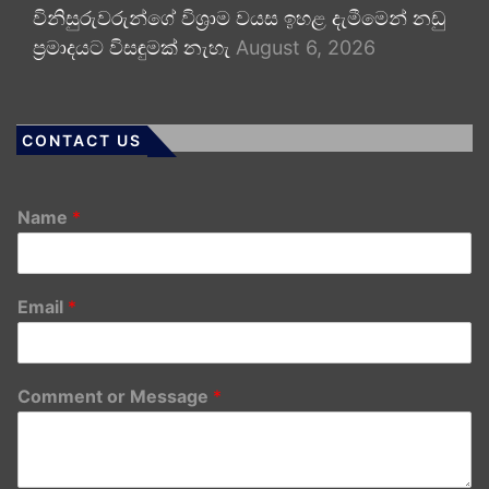
විනිසුරුවරුන්ගේ විශ්‍රාම වයස ඉහළ දැමීමෙන් නඩු
ප්‍රමාදයට විසඳුමක් නැහැ
August 6, 2026
CONTACT US
Name
*
Email
*
Comment or Message
*