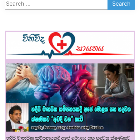
හදිසි මානසික කම්පනයකදී අපේ මොළය සහ හදවත ක්ෂණිකව