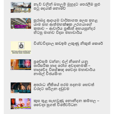
නැව් වලින් බහලුම් මුහුදට පෙරලීම සුළු
පටු දෙයක් නොවේ
සුරාබදු ආදායම වාර්තාගත ලෙස ඉහළ
යාම සහ ආත්මභක්ෂක උරගයාගේ
කතාව – ආචාර්ය ප්‍රණීත් අභයසුන්දර
හිටපු මානව විද්‍යා මහාචාර්ය
විශ්වවිද්‍යාල කඩඉම් ලකුණු නිකුත් කෙරේ
ප්‍රවේසම් වන්න; එල් නිනෝ යනු
පාරිසරික හෘද රෝග අවදානමකි –
හෘදවේද විශේෂඥ වෛද්‍ය මහාචාර්ය
නාමල් විජයසිංහ
අපරාධ නීතියේ පරම පදනම හෙවත්
වරදට සරිලන දඬුවම
කුස තුළ සැඟවුණු නොනිදන කම්හල –
වෛද්‍ය සුගත් විජේවර්ධන