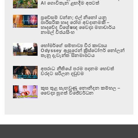
AI ගොවිතැන ළඟදීම අපටත්
ප්‍රවේසම් වන්න; එල් නිනෝ යනු
පාරිසරික හෘද රෝග අවදානමකි –
හෘදවේද විශේෂඥ වෛද්‍ය මහාචාර්ය
නාමල් විජයසිංහ
හෝමර්ගේ සම්භාව්‍ය වීර කාව්‍යය
Odyssey ඇසුරෙන් ක්‍රිස්ටෝෆර් නෝලන්
තැනූ දැවැන්ත සිනමාපටය
අපරාධ නීතියේ පරම පදනම හෙවත්
වරදට සරිලන දඬුවම
කුස තුළ සැඟවුණු නොනිදන කම්හල –
වෛද්‍ය සුගත් විජේවර්ධන