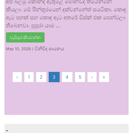
අපි බලමු කොන්ද ඇතුළේ මොනවද තියෙන්නේ
කියලා. මේ පින්තූරයෙන් දක්වන්නේත් සයටිකා. කොඳු
ඇට පහක් සහ කොඳු ඇට අතරේ ඩිස්ක් එක පෙන්වලා
තිබෙනවා. පුපුරා යාම …
වැඩිපුර කියවන්න
විනිවිද සායනය
May 10, 2026
/
‹
1
2
3
4
5
›
»
.