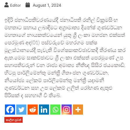
August 1, 2024
Editor
ඉදිරි ජනාධිපතිවරණයේදී ජනාධිපති රනිල් වික්‍රමසිංහ
මහතාට සහාය ලබාදීමට අග්‍රාමාත්‍ය දිනේෂ් ගුණවර්ධන
මහතාගේ නායකත්වයෙන් යුතු ශ්‍රී ලංකා මහජන එක්සත්
පෙරමුණ අද(01) පස්වරුවේ මහරගම පක්ෂ
මූලස්ථානයේදී පැවැති විශේෂසාකච්ඡාවකදී තීරණය කර
ඇත.මෙම සාකච්ඡාවට ශ්‍රී ලංකා එක්සත් පෙරමුණේ උප
සභාපතිවරුන් වන රාජ්‍ය අමාත්‍ය නීතිඥ සිසිර ජයකොඩි,
හිටපු පාර්ලිමේන්තු මන්ත්‍රී ගීතාංජන ගුණවර්ධන,
නියෝජ්‍ය ලේකම් පාර්ලිමේන්තු මන්ත්‍රී යදාමනී
ගුණවර්ධන සහ උප ලේකම් ලලිත් රෝහණ ඇතුළු
පිරිසක් ද සහභාගී වී තිබේ.
කාලීන පුවත්