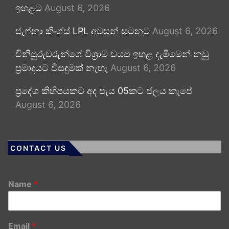
ඉහළට
August 6, 2026
ජැෆ්නා කිංග්ස් LPL අවසන් සටනට
August 6, 2026
විනිසුරුවරුන්ගේ විශ්‍රාම වයස ඉහළ දැමීමෙන් නඩු
ප්‍රමාදයට විසඳුමක් නැහැ
August 6, 2026
ප්‍රදේශ කිහිපයකට අද පැය 05කට ජලය කැපේ
August 6, 2026
CONTACT US
Name
*
Email
*