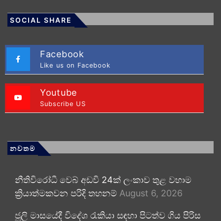
SOCIAL SHARE
Facebook
Like us on Facebook
Youtube
Subscribe US
නවතම
නීතිවිරෝධී වෙබ් අඩවි 24ක් ලංකාව තුළ වහාම
ක්‍රියාත්මකවන පරිදි තහනම්
August 6, 2026
ජූලි මාසයේදී විදේශ රැකියා සඳහා පිටත්ව ගිය පිරිස