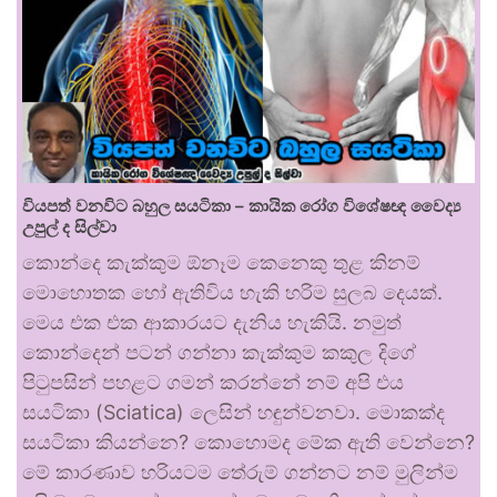
වියපත් වනවිට බහුල සයටිකා – කායික රෝග විශේෂඥ වෛද්‍ය
උපුල් ද සිල්වා
කොන්දෙ කැක්කුම ඕනෑම කෙනෙකු තුළ කිනම්
මොහොතක හෝ ඇතිවිය හැකි හරිම සුලබ දෙයක්.
මෙය එක එක ආකාරයට දැනිය හැකියි. නමුත්
කොන්දෙන් පටන් ගන්නා කැක්කුම කකුල දිගේ
පිටුපසින් පහළට ගමන් කරන්නේ නම් අපි එය
සයටිකා (Sciatica) ලෙසින් හඳුන්වනවා. මොකක්ද
සයටිකා කියන්නෙ? කොහොමද මේක ඇති වෙන්නෙ?
මේ කාරණාව හරියටම තේරුම් ගන්නට නම් මුලින්ම