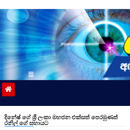
Skip
to
content
vinivida.lk
දිනේෂ් ගේ ශ්‍රී ලංකා මහජන එක්සත් පෙරමුණත්
රනිල් ගේ සහායට