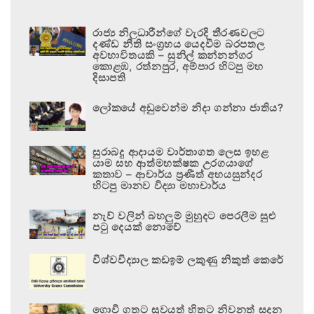
රාජ්‍ය නිලධාරීන්ගේ වැරදි තීරණවලට
දණ්ඩ නීති සංග්‍රහය යෙදවීම බරපතල
අවභාවිතයකි – සුනිල් කන්නන්ගර
කොළඹ, රත්නපුර, අම්පාර හිටපු මහ
දිසාපති
ලෝකයේ අඩුවෙන්ම නිදා ගන්නා ජාතිය?
සුරාබදු ආදායම වාර්තාගත ලෙස ඉහළ
යාම සහ ආත්මභක්ෂක උරගයාගේ
කතාව – ආචාර්ය ප්‍රණීත් අභයසුන්දර
හිටපු මානව විද්‍යා මහාචාර්ය
නැව් වලින් බහලුම් මුහුදට පෙරලීම සුළු
පටු දෙයක් නොවේ
විශ්වවිද්‍යාල කඩඉම් ලකුණු නිකුත් කෙරේ
ගොවි ගතට සුවයත් හිතට නිවනත් සදන