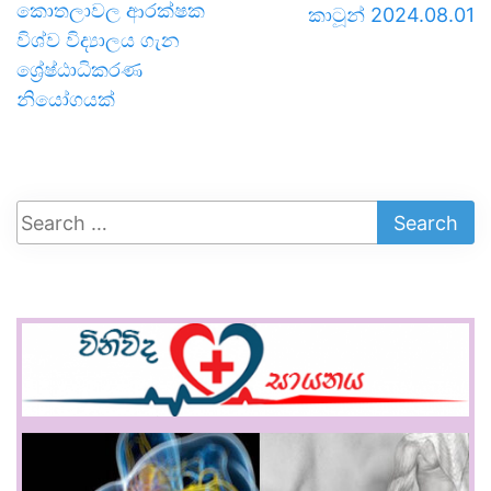
කොතලාවල ආරක්ෂක
කාටූන් 2024.08.01
විශ්ව විද්‍යාලය ගැන
ශ්‍රේෂ්ඨාධිකරණ
නියෝගයක්