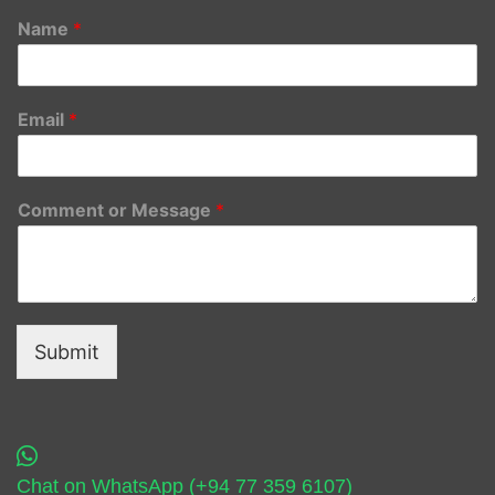
Name
*
Email
*
Comment or Message
*
Submit
Chat on WhatsApp (+94 77 359 6107)