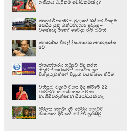
ගණිතය බැරිකම මෝඩකමක් ද?
මනෝ විද්‍යාත්මක මූලයන් ඔස්සේ විසඳුම්
සෙවිය යුතු බන්ධනාගාර අර්බුද –
විශේෂඥ මනෝ වෛද්‍ය රූමි රූබන්
මහාචාර්ය විමල් දිසානායක අභාවප්‍රාප්ත
වේ
ජාත්‍යන්තරය හමුවේ සිදු කරන
හිතුවක්කාරකමක් නොවිය යුතු
විනිසුරුවන්ගේ විශ්‍රාම වයස පමා කිරීම
විනිසුරු විශ්‍රාම වයස දිගු කිරීමේ 22
ව්‍යවස්ථා සංශෝධනයට මහා
නාහිමිවරුන්ගෙන් විරෝධයක් නෑ
සිරිලක සොබා දම් අසිරිය ලොවට
කියාපාන දිවියන් ගේ දිවි සුරකිමු