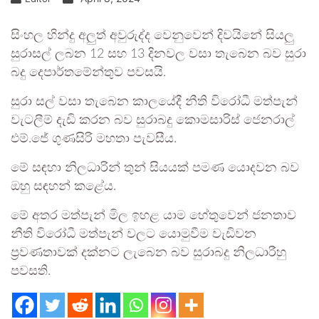
සිංහල හින්දු අලුත් අවුරුද්ද වෙනුවෙන් දිවයිනේ සියලු
සුරාසල් ලබන 12 සහ 13 දිනවල වසා තැබෙන බව සුරා
බදු දෙපාර්තමේන්තුව පවසයි.
සුරා සල් වසා තැබෙන කාලයේදී නීති විරෝධී මත්පැන්
වැටලීම් දැඩි කරන බව සුරාබදු කොමසාරිස් ජෙනරාල්
එම්.ජේ ගුණසිරි මහතා පැවසීය.
මේ සඳහා නිලධාරින් තුන් සියයක් පමණ යොදවන බව
ඔහු සඳහන් කළේය.
මේ අතර මත්පැන් මිල ඉහළ යාම හේතුවෙන් ජනතාව
නීති විරෝධී මත්පැන් වලට යොමුවීම වැඩිවන
ප්‍රවණතාවක් දක්නට ලැබෙන බව සුරාබදු නිලධාරීහු
පවසති.