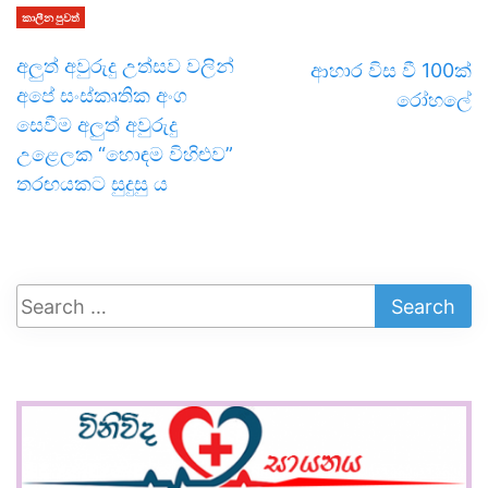
කාලීන පුවත්
අලුත් අවුරුදු උත්සව වලින්
ආහාර විස වී 100ක්
අපේ සංස්කෘතික අංග
රෝහලේ
සෙවීම අලුත් අවුරුදු
උළෙලක “හොඳම විහිළුව”
තරඟයකට සුදුසු ය