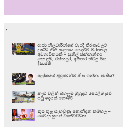
.
රාජ්‍ය නිලධාරීන්ගේ වැරදි තීරණවලට
දණ්ඩ නීති සංග්‍රහය යෙදවීම බරපතල
අවභාවිතයකි – සුනිල් කන්නන්ගර
කොළඹ, රත්නපුර, අම්පාර හිටපු මහ
දිසාපති
ලෝකයේ අඩුවෙන්ම නිදා ගන්නා ජාතිය?
නැව් වලින් බහලුම් මුහුදට පෙරලීම සුළු
පටු දෙයක් නොවේ
කුස තුළ සැඟවුණු නොනිදන කම්හල –
වෛද්‍ය සුගත් විජේවර්ධන