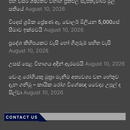
පහ වසර ශිෂ්‍යත්ව විභාග ප්‍රතිඵල සැප්තැම්බර් මුල්
සතියේ
August 10, 2026
විදෙස් ශ්‍රමික ප්‍රේෂණ ඇ. ඩොලර් මිලියන 5,000සේ
සීමාව ඉක්මවයි
August 10, 2026
ප්‍රදේශ කිහිපයකට වැසි හෝ ගිගුරුම් සහිත වැසි
August 10, 2026
උසස් පෙළ විභාගය අදින් ඇරඹෙයි
August 10, 2026
ඩෙංගු රෝගියකු ⁣මුත්‍රා මැනීම අත්‍යවශ්‍ය වන හේතුව
දැන ගනිමු – කායික රෝග විශේෂඥ වෛද්‍ය උපුල් ද
සිල්වා
August 10, 2026
CONTACT US