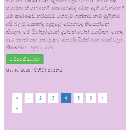
සයටිකා (Sciatica) ලෙසින් හඳුන්වනවා. මොකක්ද
සයටිකා කියන්නෙ? කොහොමද මේක ඇති වෙන්නෙ?
මේ කාරණාව හරියටම තේරුම් ගන්නට නම් මුලින්ම
අපි බලමු කොන්ද ඇතුළේ මොනවද තියෙන්නේ
කියලා. මේ පින්තූරයෙන් දක්වන්නේත් සයටිකා. කොඳු
ඇට පහක් සහ කොඳු ඇට අතරේ ඩිස්ක් එක පෙන්වලා
තිබෙනවා. පුපුරා යාම …
වැඩිපුර කියවන්න
විනිවිද සායනය
May 10, 2026
/
«
‹
2
3
4
5
6
›
»