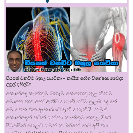
වියපත් වනවිට බහුල සයටිකා – කායික රෝග විශේෂඥ වෛද්‍ය
උපුල් ද සිල්වා
කොන්දෙ කැක්කුම ඕනෑම කෙනෙකු තුළ කිනම්
මොහොතක හෝ ඇතිවිය හැකි හරිම සුලබ දෙයක්.
මෙය එක එක ආකාරයට දැනිය හැකියි. නමුත්
කොන්දෙන් පටන් ගන්නා කැක්කුම කකුල දිගේ
පිටුපසින් පහළට ගමන් කරන්නේ නම් අපි එය