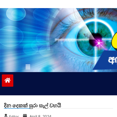
Skip
to
content
vinivida.lk
දින දෙකක් සුරා සැල් වහයි
April 8, 2024
Editor