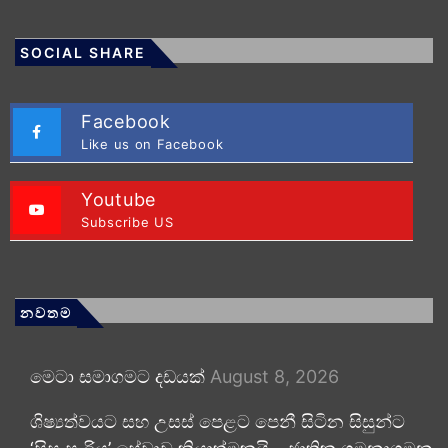
SOCIAL SHARE
Facebook
Like us on Facebook
Youtube
Subscribe US
නවතම
මෙටා සමාගමට දඩයක්
August 8, 2026
ශිෂ්‍යත්වයට සහ උසස් පෙළට පෙනී සිටින සිසුන්ට