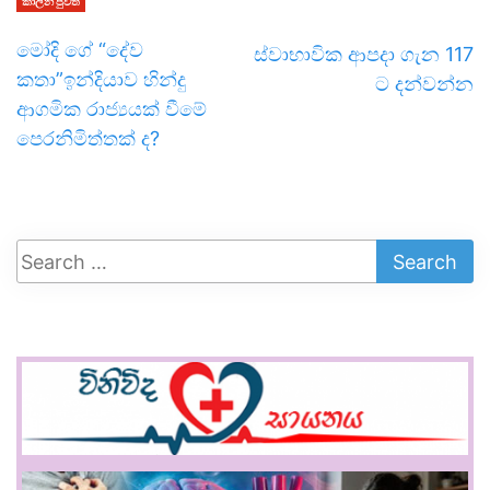
කාලීන පුවත්
මෝදි ගේ “දේව
ස්වාභාවික ආපදා ගැන 117
කතා”ඉන්දියාව හින්දු
ට දන්වන්න
ආගමික රාජ්‍යයක් වීමේ
පෙරනිමිත්තක් ද?