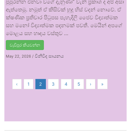
පුපුරන්න එනවා වගේ දැනුණා” වැනි ප්‍රකාශ ද අපි අසා
ඇත්තෙමු. නමුත් ඒ කිසිවක් හුදු හිස් වදන් නොවේ. ඒ
ක්ෂණික ප්‍රතිචාර පිටුපස පැහැදිලි ජෛව විද්‍යාත්මක
සහ මනෝ විද්‍යාත්මක පදනමක් පවතී. මෙයින් අපගේ
මොළය සහ හෘදය වස්තුව …
වැඩිපුර කියවන්න
විනිවිද සායනය
May 22, 2026
/
‹
1
2
3
4
5
›
»