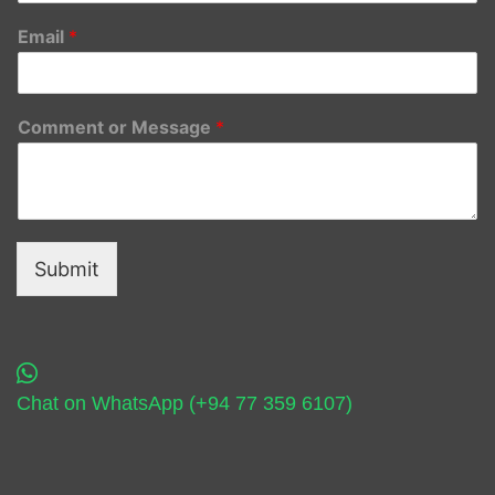
Email
*
Comment or Message
*
Submit
Chat on WhatsApp (+94 77 359 6107)