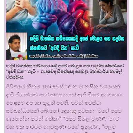
හදිසි මානසික කම්පනයකදී අපේ මොළය සහ හදවත ක්ෂණිකව
“අවදි වන” හැටි – හෘදවේද විශේෂඥ වෛද්‍ය මහාචාර්ය නාමල්
විජයසිංහ
ජීවිතයේ කිනම් හෝ අවස්ථාවක මානසික වශයෙන්
දැඩි තිගැස්මක් හෝ කම්පනයක් ඇති වීමේ අවකාශය
පොදුවේ අප කා තුළත් පවතී. එවන් අවස්ථා
සම්බන්ධයෙන් බොහෝ දෙනකු පවසන “මගේ පපුව
ගැහෙන්න පටන් ගත්තා”, “පපුව සීතල වුණා”, “හාට්
එක එක පාරටම නැවතුණා වගේ දැනුණා”, “ඔලුව