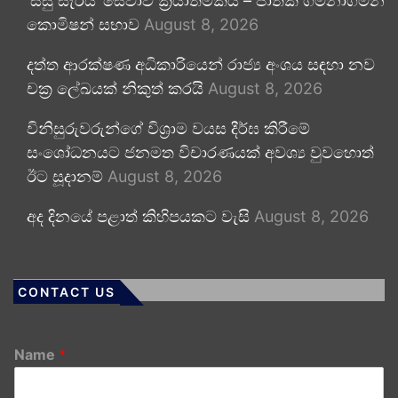
‘සිසු සැරිය’ සේවාව ක්‍රියාත්මකයි – ජාතික ගමනාගමන
කොමිෂන් සභාව
August 8, 2026
දත්ත ආරක්ෂණ අධිකාරියෙන් රාජ්‍ය අංශය සඳහා නව
චක්‍ර ලේඛයක් නිකුත් කරයි
August 8, 2026
විනිසුරුවරුන්ගේ විශ්‍රාම වයස දීර්ඝ කිරීමේ
සංශෝධනයට ජනමත විචාරණයක් අවශ්‍ය වුවහොත්
ඊට සූදානම්
August 8, 2026
අද දිනයේ පළාත් කිහිපයකට වැසි
August 8, 2026
CONTACT US
Name
*