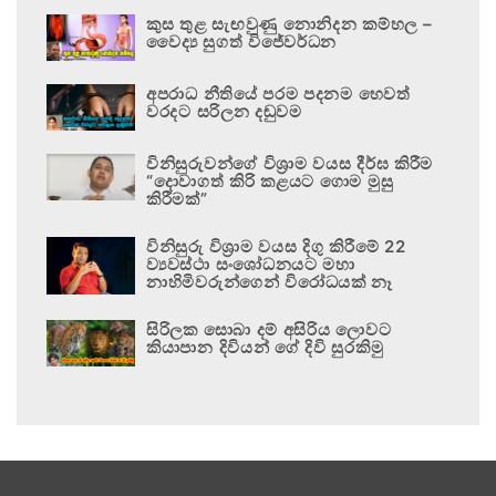
කුස තුළ සැඟවුණු නොනිදන කම්හල –
වෛද්‍ය සුගත් විජේවර්ධන
අපරාධ නීතියේ පරම පදනම හෙවත්
වරදට සරිලන දඬුවම
විනිසුරුවන්ගේ විශ්‍රාම වයස දීර්ඝ කිරීම
“දොවාගත් කිරි කළයට ගොම මුසු
කිරීමක්”
විනිසුරු විශ්‍රාම වයස දිගු කිරීමේ 22
ව්‍යවස්ථා සංශෝධනයට මහා
නාහිමිවරුන්ගෙන් විරෝධයක් නෑ
සිරිලක සොබා දම් අසිරිය ලොවට
කියාපාන දිවියන් ගේ දිවි සුරකිමු