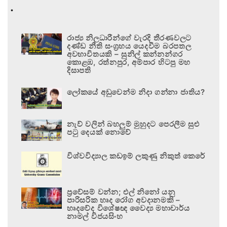
.
රාජ්‍ය නිලධාරීන්ගේ වැරදි තීරණවලට
දණ්ඩ නීති සංග්‍රහය යෙදවීම බරපතල
අවභාවිතයකි – සුනිල් කන්නන්ගර
කොළඹ, රත්නපුර, අම්පාර හිටපු මහ
දිසාපති
ලෝකයේ අඩුවෙන්ම නිදා ගන්නා ජාතිය?
නැව් වලින් බහලුම් මුහුදට පෙරලීම සුළු
පටු දෙයක් නොවේ
විශ්වවිද්‍යාල කඩඉම් ලකුණු නිකුත් කෙරේ
ප්‍රවේසම් වන්න; එල් නිනෝ යනු
පාරිසරික හෘද රෝග අවදානමකි –
හෘදවේද විශේෂඥ වෛද්‍ය මහාචාර්ය
නාමල් විජයසිංහ