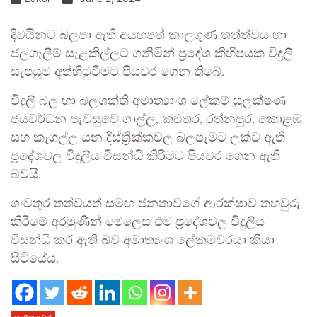
දිවයිනට බලපා ඇති අයහපත් කාලගුණ තත්ත්වය හා
ජලගැලීම් සැළකිල්ලට ගනිමින් ප්‍රදේශ කිහිපයක විදුලි
සැපයුම අත්හිටුවීමට පියවර ගෙන තිබේ.
විදුලි බල හා බලශක්ති අමාත්‍යාංශ ලේකම් සුලක්ෂණ
ජයවර්ධන පැවසුවේ ගාල්ල, කළුතර, රත්නපුර, කොළඹ
සහ කෑගල්ල යන දිස්ත්‍රික්කවල බලපෑමට ලක්ව ඇති
ප්‍රදේශවල විදුලිය විසන්ධි කිරිමට පියවර ගෙන ඇති
බවයි.
ගංවතුර තත්වයත් සමඟ ජනතාවගේ ආරක්ෂාව තහවුරු
කිරිමේ අරමුණින් මෙලෙස එම ප්‍රදේශවල විදුලිය
විසන්ධි කර ඇති බව අමාත්‍යංශ ලේකම්වරයා කියා
සිටියේය.