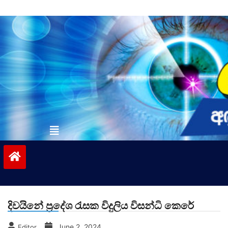
Skip
to
content
vinivida.lk
දිවයිනේ ප්‍රදේශ රැසක විදුලිය විසන්ධි කෙරේ
June 2, 2024
Editor